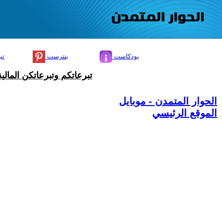
بودكاست
بنترست
تي
تبرعاتكم وتبرعاتكن المال
الحوار المتمدن - موبايل
الموقع الرئيسي