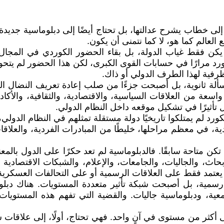
ا إلى خطاب يشرح عدالتها، بل تحتاج أيضًا إلى دبلوماسية جدي
 العالم كما هو، لا كما نتمنى أن يكون.
ن فقط غياب الدولة، بل بقاء الحضور الكوردي في المجال ال
رد مرارًا في حسابات القوى الكبرى، لكن هذا الحضور لم يتحول
الظرفية لهذا الطرف الدولي أو ذاك.
ألة ثانوية، بل أصبحت جزءًا من صلب إعادة تعريف النضال الكو
عة من العلاقات السياسية، والاقتصادية، والثقافية، والأكادي
 تأثيرًا في تشكيل موقعه داخل النظام الدولي.
ورد لم يمتلكوا تاريخيًا دولة مستقلة تمثلهم في النظام الدولي،
ة، في معظم مراحلها، خليطًا من المبادرات الفردية، والعلاقا
تكن متاحة سابقًا. فالدبلوماسية لم تعد حكرًا على الدول بالمعن
بحاث، والجاليات، والجامعات، والإعلام، والشبكات الاقتصادية و
 يعتمد فقط على العلاقات الرسمية أو على التحالفات العسكرية 
سمية، بل أصبحت شبكة تأثير متعددة المستويات. هناك دبلوما
معية، ودبلوماسية جاليات. والقضية التي تفهم هذه المستويات
 أكثر من مستوى في آنٍ واحد. فهي تحتاج، أولًا، إلى علاقات س