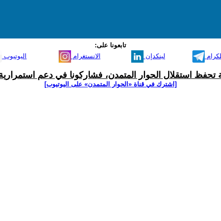
تابعونا على:
لكرام
لينكدإن
الانستغرام
اليوتيوب
ية تحفظ استقلال الحوار المتمدن، فشاركونا في دعم استمرارية 
[اشترك في قناة ‫«الحوار المتمدن» على اليوتيوب]