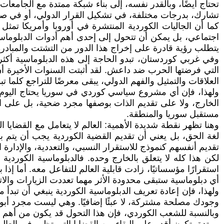
تحتاج أيضًا، وبالقدر نفسه، إلى بناء شبكة ممتدة مع الجامعات
تشارك، بدرجات مختلفة، في تشكيل القرار الدولي، أو في صناع
كما أن الجاليات الكوردية المنتشرة في أوروبا وأمريكا تمثل م
اجتماعي، بل يمكن أن تتحول إلى إحدى أهم أدوات الدبلوماسية
يتطلب رؤية قادرة على إخراج هذا الدور من التشتت والمباد
وفي غربي كوردستان، تبدو الحاجة إلى هذه الدبلوماسية أكثر
التي فرضتها الحرب ضد داعش. لقد أثبتت السنوات الأخيرة أن 
العلاقات والتمثيل والفهم الدولي، يبقى معرضًا للتراجع كلما ت
ولهذا، فإن أي مشروع سياسي كوردي في سوريا يحتاج اليوم إلى
الخارج، ولا على تقديم الذات بوصفها مجرد ضحية، بل على ال
مستقبل سوريا والمنطقة.
وهنا تظهر نقطة شديدة الأهمية: العالم لا يتعامل مع القضايا 
لغة الحق، بل يعني أن تقديم القضية الكوردية يجب أن يتم 
تقديم أنفسهم كنموذج للاستقرار النسبي، والتعددية، والإدا
لكن هذا كله لا يتعلق بالخارج وحده. فالدبلوماسية الكوردية ا
استقرارًا مؤسساتيًا، زادت قابلية العالم للتفاعل معه. أما
أي دبلوماسية ستبقى محدودة الأثر مهما تعددت الزيارات والات
ولهذا، فإن إعادة تعريف الدبلوماسية الكوردية ينبغي أن ت
وجودك مصلحة مشتركة، لا عبئًا إضافيًا. وهي ليست مجرد أبوا
وبالنسبة للشعب الكوردي، فإن هذا التحول قد يكون من أهم 