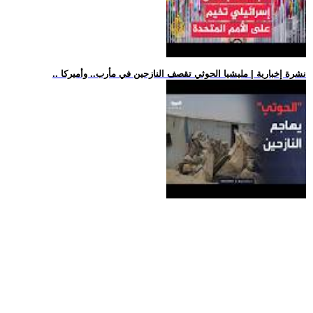
.. نشرة إخبارية | مليشيا الحوثي تقصف النازحين في مأرب.. وأميركا