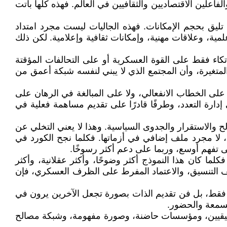
اعلين الاقتصاديين والثقافيين في العالم. فهذه كلها باتت
لتي تليق بحجم الإمكانات. فهذه الجاليات ليست مجرد امتداد
ية، وعلاقات مهنية، وإمكانات ثقافية وإعلامية. لكن ذلك
كاء فقط على القوة العسكرية أو على التحالفات المؤقتة
لمتغيرة، وأن المجتمع الذي لا يبني لنفسه شبكة أعمق من
على الخطاب الانفعالي، ولا على المبالغة في الرهان على
ارة التعدد، وطرفًا قادرًا على تقديم مساهمة فعلية في
الح والاستقرار والجدوى السياسية. وهذا لا يعني التخلي عن
، لا مجرد ملف إضافي في أزماتها. فكلما نجح الكورد في
 تفهم أوسع، وربما على دعم أكثر رسوخًا.
كلما كان هذا النموذج أكثر وضوحًا، وأكثر عقلانية، وأكثر
وضعف التنسيق، والاعتماد المفرط على الظرف العسكري، فإن
م فقط، بل فن تقديم الذات بصورة تجعل الآخرين يرون في
السمعة والحضور.
ء حقيقيين، ومؤسسات حاضنة، وصورة مفهومة، وشبكة مصالح