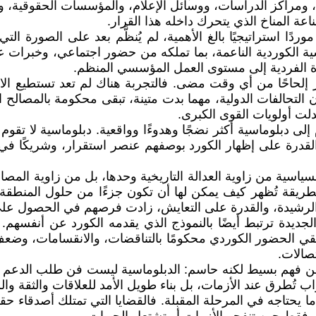
، ومراكز الدراسات، ووسائل الإعلام، والمؤسسات الحقوقية، والف
ة المناخ الذي يتحرك داخله هذا القرار.
وردًا استراتيجيًا بالغ الأهمية، لم يُنظَّم بعد على الصورة ا
 الكوردية الناعمة، بما تملكه من حضور اجتماعي، وخبرات علم
رة الفردية إلى مستوى العمل المؤسسي المنظم.
 إلحاحًا من أي وقت مضى. فالتجربة هناك لم تعد تستطيع الات
التحالفات الدولية، مهما بدت متينة، تبقى محكومة بالمصالح ا
بدلت أولويات القوى الكبرى.
 دبلوماسية أكثر نضجًا وهدوءًا وواقعية. دبلوماسية لا تقوم 
قدرة على إظهار الكورد بوصفهم عنصر استقرار، وشريكًا في إد
السياسية من زاوية العدالة التاريخية وحدها، بل من زاوية المص
بطريقة تُظهر كيف يمكن لها أن تكون جزءًا من حلول المنطقة
رة الرشيدة، والقدرة على التعايش، زادت فرصهم في الحصول على
لجديدة ترتبط أيضًا بالنموذج الذي يقدمه الكورد عن أنفسهم. ف
 إذا بقي الحضور الكوردي محكومًا بالتناقضات، والانقسامات، 
صالات.
بدأ من فهم بسيط لكنه حاسم: الدبلوماسية ليست فن طلب الدع
ب تُطرق عند الأزمات، بل بناء طويل الأمد للعلاقات والثقة و
ما يحتاجه في المرحلة المقبلة. فالقضايا التي تمتلك أصدقا