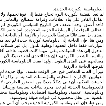
الدبلوماسية الكوردية الجديدة.
لم تعد القضية الكوردية اليوم تحتاج فقط إلى قوة تحميها، ول
الفاعل القادر على بناء العلاقات، وقراءة المصالح، والتعامل مع
فأحد أعمق أوجه الضعف في التاريخ السياسي الكوردي لم يك
التحالف المؤقت أو الوساطة الحزبية المحدودة. لقد حضر الكو
المدى، بل بقي غالبًا مرتبطًا بالحرب، أو بالأزمة، أو بالحاجة 
ومن هنا، فإن الحاجة إلى دبلوماسية كوردية جديدة لم تعد مس
التوازنات فقط داخل الحدود الوطنية للدول، بل عبر شبكات واس
الدخول إلى هذه الشبكات، يبقى، مهما كانت قضيته عادلة، أقل
وبالنسبة للشعب الكوردي، فإن هذا التحدي أشد تعقيدًا، لأن الك
مصالحهم على المدى الطويل. ولهذا بقيت الدبلوماسية الكوردي
تفرضها الحاجة لا الرؤية.
غير أن العالم المعاصر فتح، في الوقت نفسه، أبوابًا جديدة لم 
الدولتيين: الإدارات المحلية، والمؤسسات المدنية، ومراكز الأ
أحسنت التفكير، أن تبني شكلًا جديدًا من الحضور الخارجي، لا
فالدبلوماسية الحديثة لم تعد مجرد لقاءات سياسية ورسائل ر
ودبلوماسية إعلامية، ودبلوماسية اقتصادية، ودبلوماسية مجت
القضية التي تظل محصورة في قنوات ضيقة وموسمية.
ومن هنا، فإن الدبلوماسية الكوردية الجديدة يجب أن تُبنى على