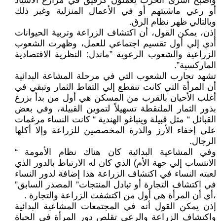
وأصبح أسرى الحرب يعملون كرقيق في مزارع الأسياد
أو رعي ماشيتهم أو في الأعمال المنزلية وغير ذلك
وبالتالي ظهر نظام الرق.
إذن، يمكن القول، أن اكتشاف الزراعة وتربية الحيوانات
أدي إلي أول تقسيم اجتماعي للعمل، وظهرت الشعوب
الزراعية والشعوب الرعوية ”ماندل: النظرية الاقتصادية
الماركسية”.
تشهد تجارب الشعوب التي في مرحلة المشاعة البدائية
أن المرأة التي كانت تنقطع إلي التقاط الثمار وتبقي في
أغلب الأحيان بالقرب من المسكن هي أول من بدأ بزرع
بذور الثمار الملتقطة تسهيلاً لتموين القبيلة، وفي بعض
القبائل “ مثل قبيلة وينباغو الهندية “ كانت النساء مرغمات
علي إخفاء الأرز والذرة المخصصين للزراعة وإلا أكلها
الرجال.
وفي المشاعية البدائية كان هناك نظام الأمومة “
الانتساب إلي جهة الأم) الذي كان له الارتباط بالدور الذي
لعبته النساء في اكتشاف الزراعة هذا إضافة لدور النساء
في اكتشاف التجارة أو تبادل المنتجات” المصدر السابق”
،أي أن المرأة هي أول من اكتشفت الزراعة والتجارة .
إذن يمكن القول أنه في المجتمعات المشاعية البدائية
واكتشاف الزراعة والرعي تقلص دور المرأة في الحياة