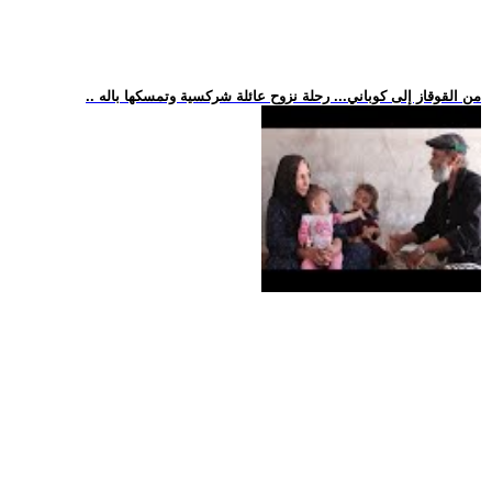
.. من القوقاز إلى كوباني... رحلة نزوح عائلة شركسية وتمسكها باله