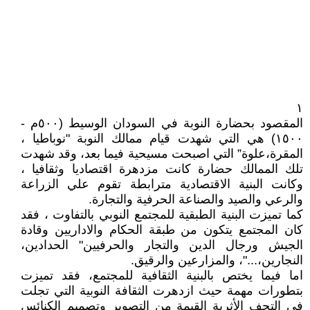
١
المقصود بحضارة النوبة في السودان الوسيط (٥٠٠م -
١٥٠٠) هي التي شهدت قيام ممالك النوبة "نوباطيا ،
المقرة،علوة” التي اصبحت مسيحية فيما بعد، وقد شهدت
تلك الممالك حضارة كانت مزدهرة اقتصاديا وثقافيا ،
وكانت البنية الاقتصادية مترابطة تقوم علي الزراعة
والرعي والصيد والصناعة الحرفية والتجارة.
كما تميزت البنية الطبقية للمجتمع النوبي بالتفاوت ، فقد
كان المجتمع يتكون من طبقة الحكام والاداريين وقادة
الجيش ورجال الدين والتجار والحرفيين" الحدادين،
النجارين،..."، والمزارعين والرقيق.
اما فيما يختص بالبنية الثقافية للمجتمع، فقد تميزت
بتطورات مهمة حيث ازدهرت الثقافة النوبية التي تجلت
في التحف الأثرية القيمة من التصوير وتصميم الكنائس