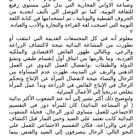
وصناعة الاواني الفخارية التي تدل علي مستوي رفيع
للثقافة النوبية، كما تم التوصل الي تأليف ابجدية من
الحروف القبطية واليونانية ، تم استخدامها في كتابة اللغة
النوبية التي اصبحت لغة القراءة والتجارة والأدب والعبادة.
٢
معلوم أنه في كل المجتمعات القديمة التي انبثقت أو
تطورت من المشاعة البدائية نتيجة لاكتشاف الزراعة
والرعي، وبالتالي ظهور الفائض الاقتصادي والملكية
الفردية، وما يلازمها من انبثاق أول إنقسام طبقي ونشؤ
الدولة والطبقات ،وانفصال العمل اليدوي عن العمل
الذهني والريف عن المدينة، ظهرت عدم المساواة بين
الرجال والنساء نتيجة لانفصال المرأة عن الإنتاج وتحكم
الرجال في الإنتاج الفائض في الزراعة وبدأ عمل المرأة
يتقلص تدريجياً إلي الأعمال المنزلية.
ولتوضيح ذلك أكثر نشير إلي أنه عند الشعوب الأكثر بدائية
( أو المشاعة البدائية) كان للمرأة دور في التقسيم
الاجتماعي للعمل مساوي لدور الرجال، فحياة الشعوب
البدائية كانت تعتمد علي الصيد وجني الثمار قبل اكتشاف
الرعي والزراعة، فكان التقسيم الاجتماعي للعمل علي
النحو التالي: الرجال ينصرفون إلي الصيد والقنص بينما