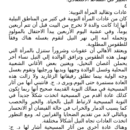
٤
عادات وتقاليد المرأة النوبية:
كان من عادات المرأة النوبية في كثير من المناطق النيلية
أنها إذا كانت والدة لا تخرج من البيت قبل أن تتم أربعين
يوماً، وفي عشية اليوم الأربعين يبدأ الاحتفال بالمولود
وتحمله أمه إلي نهر النيل لتقوم بغسله هناك وفقاً
للطقوس المطلوبة.
ويعتقد الأهالي أن عقوبات وشروراً ستنزل بالمرأة التي
تهمل هذه الطقوس وترافق الوالدة إلي النيل نساء أخر
يحملن أغصان النخيل، ويغنين بعض الأغاني الشعبية
المحلية وغسل الوالدة وجهها ويديها ورجليها وتقوم بغسل
وجه الولية بينما تطلق رفيقاتها الزغاريد ولا زالت هذه
العادة مستمرة حتى اليوم.ويرى د. ج. فانتبني أنها من آثار
المسيحية في ممالك النوبة القديمة صحيح أنها ربما تكون
كذلك عادة أقدم من المسيحية اتخذت شكلاً جديداً في
النوبة المسيحية لارتباط النيل بالحياة. والخير والخصب
كما يسبب الدمار والخراب في حالة الفيضان أو الانحسار
وبالتالي لابد من تقديم الضحايا والقرابين له. ومع التطور
اتخذت العادات تجاه النيل أشكالاً مختلفة.
وهناك عادة أخرى من آثار المسيحية أشار لها د. ج: