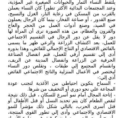
يلتقط النساء الثمار والحيوانات الصغيرة غير المؤذية،
وعند المجتمعات البدائية الأكثر تطوراً كان النساء يعملن
بالقرب من المسكن في رعاية النار، الغزل والنسيج،
صنع القدور ، أو صناعة الفخار، بينما كان الرجال يعملون
في الصيد، وصنع أدوات العمل من الحجر والعاج
والقرون والعظام، من هذه الصورة نرى أن المرأة لها
دور لا يقل عن دور الرجال في التقسيم الاجتماعي
للعمل، بعد اكتشاف الزراعة والرعي ظهر ما يسمى
بالفائض الاقتصادي أو النتاج الإجمالي للفائض، وهذا بدوره
أدى إلي تقسيم أرقي للعمل، فتم انفصال الصناعة
الحرفية عن الزراعة وانفصال المدينة عن الريف،
وانقسام المجتمع إلي طبقات ، وتقلص دور النساء
ليختصر في الأعمال المنزلية والناتج الاجتماعي الفائض
أدي إلي:-
- السماح بتكوين احتياطي من الأغذية لتجنب عودة
المجاعة علي نحو دوري أو التخفيف من شرها.
- إتاحة المجال أمام نمو أسرع للسكان ، قبل ذلك نتيجة
لنقص الطعام كان يتم تحديد النسل أو قتل الأطفال أو
قتل أسرى الحرب، بالتالي شكل ذلك مؤشراً للنمو
الاقتصادي والاجتماعي وأدى إلي تطور القوى المنتجة،