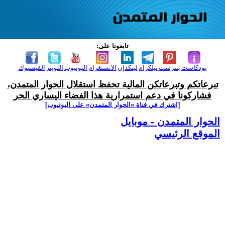
تابعونا على:
بودكاست
بنترست
تيلكرام
لينكدإن
الانستغرام
اليوتيوب
التويتر
الفيسبوك
تبرعاتكم وتبرعاتكن المالية تحفظ استقلال الحوار المتمدن،
فشاركونا في دعم استمرارية هذا الفضاء اليساري الحر
[اشترك في قناة ‫«الحوار المتمدن» على اليوتيوب]
الحوار المتمدن - موبايل
الموقع الرئيسي