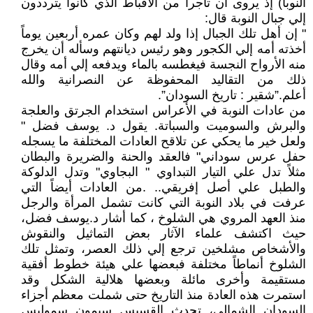
النوبا) إذ يروى أن تاجراً من الأقباط الذي كانوا يترددون
إلي جبال النوبة قال:
" إن أهل تلك الجبال إذا ولد لهم وكان عمره أربعين يوماً
أخذته أمه إلي الكجور وهو رئيس ديانتهم وسأله أن يخرج
منه الأرواح النجسة فيغطسه بالماء ويدفعه إلي أمه وقال
ذلك من التقاليد المحفوظة عن النصرانية والله
أعلم.”شقير : تاريخ السودان”.
من عادات النوبة في الأعراس استخدام الجرتق والعلجة
والبرش والسوميت والسباتة. يقول د. يوسف فضل "
ولعل خير ما يحكي عن تلاقح العادات المختلفة ما يسجله
حفل عرس سوداني" فالعقد والحنة والضريرة والبطان
مثلاً تدل علي التيار التبداوي " البجاوي" وتدل الدلوكة
والطبل علي أصل إفريقي.. .من العادات أيضاً التي
عرفت في بلاد النوبة التي كانت تشمل المرأة والرجل
منذ العهد المروي هي الشلوخ ، كما أشار د.يوسف فضل،
حيث اكتشف علماء الآثار بعض التماثيل والنقوش
والأشخاص مشلخين ترجع إلي ذلك العصر، وتمثل تلك
الشلوخ أنماطاً مختلفة فبعضها علي هيئة خطوط أفقية
مستقيمة وأخرى مائلة وبعضها هلالية الشكل وقد
استمرت هذه العادة منذ التاريخ حتى شملت معظم أجزاء
السودان الشمالي، تحدث القسيس سيمون سموليس