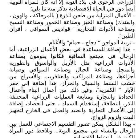
الزراعي الرعوي في بلاد النوبة إلا أنه كان للمرأة النوبية
أيضاً دور في الحياة الاقتصادية نذكر منه ما يلي:
- الأعمال المنزلية من طحن للذرة ( بالمرحاكة ، والهون ،
والفندك) وصناعة الخبز وصناعة الخمور وصناعة النسيج
وصناعة الأدوات الفخارية “ قواديس السواقي ، أفران
الطين”.
- تربية الدواجن “ دجاج ، حمام” والأغنام.
- هذا إضافة للمساعدة في بعض الأعمال الزراعية، أما
الرجال في مجتمع الساقية فكانوا يقومون بصناعة
الأدوات الزراعية مثل :الأربل والواسوق والطورية
والمنجل وصناعة الحبال وصناعة السواقي وصيانة
أجزاءها، وصناعة المراكب والعناقريب والأسراج من
خشب السنط والسيال والحراز، هذا إضافة إلي حفر
الآبار “ الكفرية”، وغير ذلك من أعمال البناء وأعمال
الحدادة والنجارة ومتابعة العمليات الزراعية المختلفة
البذر، النظافة، إستخدام السماد ، حتى الحصاد، إضافة
إلي الأعمال التجارية والصيد والعمل في الخارج لتجهيز
البيت ولزوم الزواج.
- بهذا الشكل يمكن تصور التقسيم الاجتماعي للعمل بين
الرجال والنساء في مجتمع النوبة.. ونلاحظ دور المرأة
الكبير في النشاط الاقتصادي.