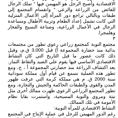
الاقتصادية وأصبح الرجل هو المهيمن فيها “ تملك الرجال
للفائض من الزراعة والرعي “ وانقسام المجتمع إلي
طبقات وبالتالي تراجع دور المرأة إلى الأعمال المنزلية
التي كانت تشمل إعداد الطعام وتربية الأطفال ومساعدة
الرجال في الأعمال الزراعية، وصناعة النسيج والفخار
وهلمجرا.
٣
مجتمع النوبة كمجتمع زراعي رعوي تطور من مجتمعات
بدائية منذ حضارة المجموعة أ) قبل 3.000 ق.م، وقبل
ذلك كانت عصور ما قبل التاريخ التي كان النشاط
الاقتصادي الأساسي فيها يقوم علي الصيد والتقاط الثمار.
بعد اكتشاف الزراعة منذ حضارتي المجموعة أ ، ج، ومع
تطور هذه العملية نسمع عن قيام أول مملكة سودانية
سنة 2000 ق. م هي مملكة كرمة التي عرفت ظهور
المدن والقوى والطبقات الحاكمة والجيش والتجارة، ومع
تطور المجتمع الزراعي الرعوي ظهرت ممالك أخرى مثل
نبتة ومروي والنوبة المسيحية، واستمرت بقايا نظام
الأمومة في تلك الممالك.
النشاط الاقتصادي للمرأة النوبية:
رغم الدور المهيمن للرجل في عملية الإنتاج في المجتمع