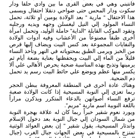
فانتبني وهي في بعض القرى ما بين وادي حلفا ودار
سكوت ودار المحس حتى ضواحي دنقلا احتفال ويسمى
هذا الاحتفال “ مارية “ بعد الولادة يومين أو ثلاثة، تحمل
النساء المولود إلي النيل ليغسلن وجهه ويديه ورجليه
وتقود الموكب القابلة “الداية” حاملة الوليد، وتحمل امرأة
أخرى طبقاً مصنوعاً من الأعشاب وفيه أدوات الولادة
والنفايات المجموعة بعد كنس البيت ويضاف إليها قرص
من الخبز ويرمى الطبق بمحتوياته في النهر وتأخذ النساء
قليلاً من الماء إلي البيت ويحفظنها بعناية بضعة أيام ثم
يرمينها وتذبح بهذه المناسبة ضحية يحرص الأهالي علي ألا
يكسر منها عظم ويوضع علي حائط البيت رسم يد تحمل
دم الضحية.
وهناك عادة أخرى في المنطقة المعروفة ببطن الحجر
ربما تعزي إلي النوبة المسيحية إذا كانت الولادة صعبة
ترفع النساء أصواتهن بالدعاء المتكرر ويذكرن مراراً
باللغة النوبية اسم مارية “مريم”.
ويورد نعوم شقير خبراً ربما كان له علاقة بهجرة النوبة
من شمال السودان إلي جبال النوبة بعد دخول الإسلام
واندثار المسيحية، يقول شقير " إن بعض العوائد الوثنية
تمتزج بالمسيحية في بعض الجهات جبال الغرب (جبال