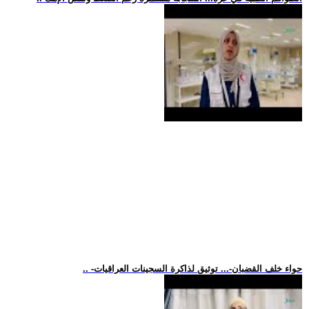
.. -حواء خلف القضبان-... توثيق لذاكرة السجينات العراقيات