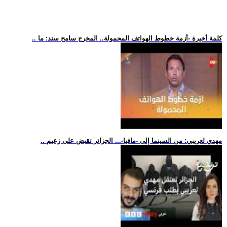
.. كلمة أخيرة -أزمة خطوط الهواتف المحمولة.. المخرج سامح سند: ما
.. مهدي لعريبي: من السينما إلى -مافيا-... الجزائر تقبض على زعيم