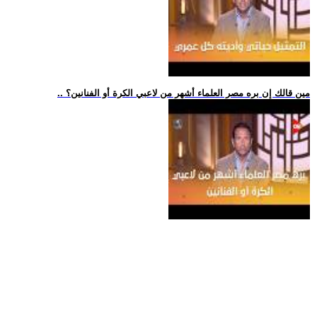
.. مين قالك إن بره مصر العلماء أشهر من لاعبي الكرة أو الفنانين؟