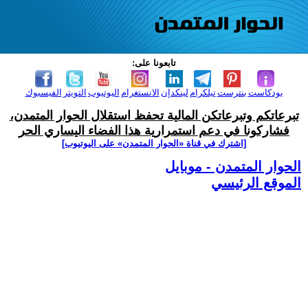
تابعونا على:
بودكاست
بنترست
تيلكرام
لينكدإن
الانستغرام
اليوتيوب
التويتر
الفيسبوك
تبرعاتكم وتبرعاتكن المالية تحفظ استقلال الحوار المتمدن،
فشاركونا في دعم استمرارية هذا الفضاء اليساري الحر
[اشترك في قناة ‫«الحوار المتمدن» على اليوتيوب]
الحوار المتمدن - موبايل
الموقع الرئيسي