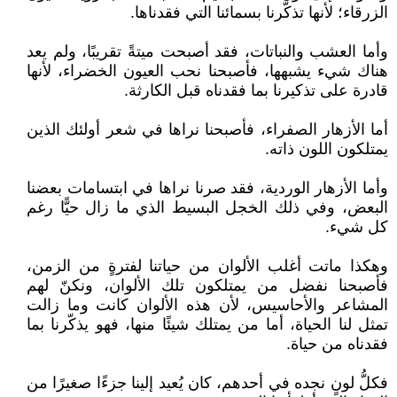
الزرقاء؛ لأنها تذكّرنا بسمائنا التي فقدناها.
وأما العشب والنباتات، فقد أصبحت ميتةً تقريبًا، ولم يعد
هناك شيء يشبهها، فأصبحنا نحب العيون الخضراء، لأنها
قادرة على تذكيرنا بما فقدناه قبل الكارثة.
أما الأزهار الصفراء، فأصبحنا نراها في شعر أولئك الذين
يمتلكون اللون ذاته.
وأما الأزهار الوردية، فقد صرنا نراها في ابتسامات بعضنا
البعض، وفي ذلك الخجل البسيط الذي ما زال حيًّا رغم
كل شيء.
وهكذا ماتت أغلب الألوان من حياتنا لفترةٍ من الزمن،
فأصبحنا نفضل من يمتلكون تلك الألوان، ونكنّ لهم
المشاعر والأحاسيس، لأن هذه الألوان كانت وما زالت
تمثل لنا الحياة، أما من يمتلك شيئًا منها، فهو يذكّرنا بما
فقدناه من حياة.
فكلُّ لونٍ نجده في أحدهم، كان يُعيد إلينا جزءًا صغيرًا من