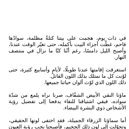
في ذات يوم، هجمت على بيتنا كتلةٌ مظلمة، سوادُها
فاحم، غطّت أجزاء البيت بأكمله، حتى تغيّر الوقت عندنا،
وأصبح الليل دامسًا، رغم أنّنا كنّا ما نزال في منتصف
النهار.
استغرقت إقامتها عندنا طويلًا، لأيامٍ وأسابيع كثيرة، حتى
لوّنت كل ما نمتلك بذلك اللون القاتل.
ذلك اللون الذي لوّث ألوان حياتنا جميعها.
ماؤنا النقي الأبيض الشفّاف، صرنا نراه يلمع من شدّة
سواده، فبقي اشتياقنا للنقاء يدفعنا إلى تفضيل رؤية
الأشخاص ذوي البشرة البيضاء.
أما سماؤنا الزرقاء الجميلة، فقد اختفى لونها الحقيقي،
وتحوّلت إلى لون ذلك الجحيم، فأصبحنا نحب رؤية العيون