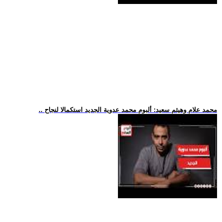
.. محمد علام وهيثم سعيد: ألبوم محمد عدوية الجديد استكمالا لنجاح