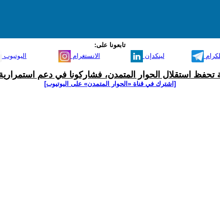
تابعونا على:
لكرام
لينكدإن
الانستغرام
اليوتيوب
ية تحفظ استقلال الحوار المتمدن، فشاركونا في دعم استمرارية 
[اشترك في قناة ‫«الحوار المتمدن» على اليوتيوب]