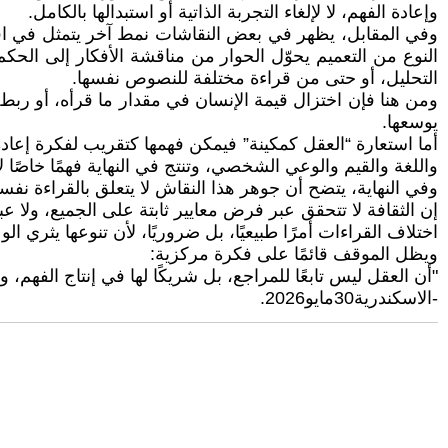
وإعادة الفهم، لا لإلغاء التجربة الذاتية أو استبدالها بالكامل.
وفي المقابل، يظهر في بعض النقاشات نمط آخر يتمثل في افت
النوع من التعميم يحوّل الحوار من مناقشة الأفكار إلى الحكم
التحليل، أو حتى من قراءة مختلفة للنصوص نفسها.
ومن هنا فإن اختزال قيمة الإنسان في مقدار ما قرأه، أو ربط
يوسعها.
أما استعارة “العقل كمكينة” فيمكن فهمها كتقريب لفكرة إعادة 
واللغة والقيم والوعي الشخصي، وتنتج في النهاية فهمًا خاصًا
وفي النهاية، يتضح أن جوهر هذا النقاش لا يتعلق بالقراءة نفسه
إن الثقافة لا تتحقق عبر فرض معايير ثابتة على الجميع، ولا عب
اختلاف القراءات أمرًا طبيعيًا، بل ضروريًا، لأن تنوعها يثري
ويظل الموقف قائمًا على فكرة مركزية:
"أن العقل ليس تابعًا للمراجع، بل شريكًا لها في إنتاج الفهم،
-الاسكندرية30مايو2026.