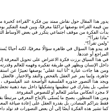
يدور هذا المقال حول نقاش ممتد بين فكرة “القراءة كخبرة م
بين قيمة القراءة بوصفها تراكمًا معرفيًا، وبين قيمة التفكير 
بدأت الفكرة من موقف اجتماعي يتكرر في بعض الأوساط الثق
"ماذا تقرأ؟".
"ولمن تقرأ؟".
قد يبدو هذا السؤال في ظاهره سؤالًا معرفيًا، لكنه أحيانًا 
المراجع أو عددها.
في هذا السياق برزت فكرة الاعتراض على تحويل المعرفة إلى
داخل الإنسان ويظهر في طريقة تفكيره وفهمه للعالم وقدرته ع
ومن هنا جاءت عبارة “أنا ابنة عقلي” بوصفها تعبيرًا عن استقلا
جاهزة، وإنما يمر عبر العقل بالفحص والنقد والاختيار. فالعقل 
ويجد هذا التصور جذوره الفلسفية الواضحة عند الفيلسوف ، ا
سلبي، بل يشارك في تنظيمها وتشكيلها داخل بنية ذهنية تجعلها
لا مجرد انعكاس مباشر للعالم أو للنصوص المقروءة.
ومن هذا المنظور، يصبح ما يُسمّى بالإنتاج المعرفي مرتبطًا بق
فقط بتراكم المصادر، بل بقدرة العقل على إعادة صياغة الم
كما تشير هذه الفكرة أيضًا إلى أن بعض التصورات قد تولد داخ