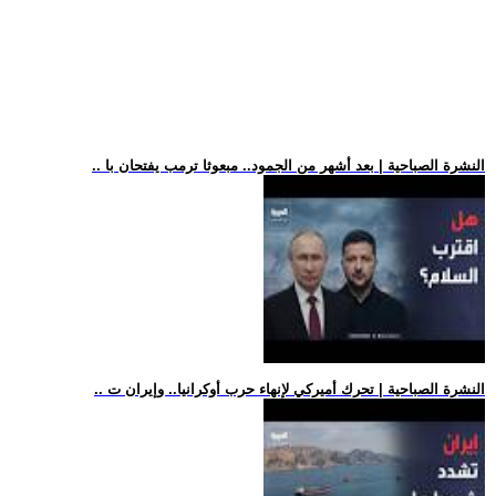
.. النشرة الصباحية | بعد أشهر من الجمود.. مبعوثا ترمب يفتحان با
.. النشرة الصباحية | تحرك أميركي لإنهاء حرب أوكرانيا.. وإيران ت