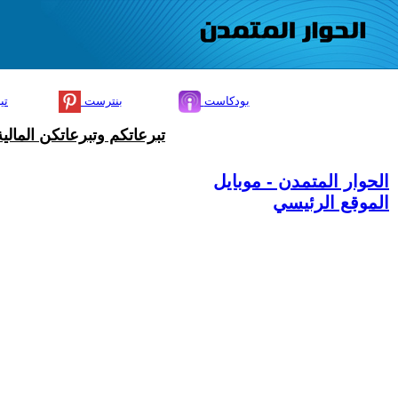
بودكاست
بنترست
تي
تبرعاتكم وتبرعاتكن المال
الحوار المتمدن - موبايل
الموقع الرئيسي