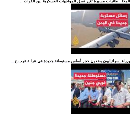
.. المخا.. طائرات مسيرة تغير نسق المواجهات العسكرية بين القوات
.. وزراء إسرائيليون يضعون حجر أساس مستوطنة جديدة في عرابة غرب ج