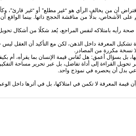
راض أن من يخالف الرأي هو “غير مطلع” أو “غير قارئ”، وكأن
 على الأشخاص، بدلًا من مناقشة الحجج ذاتها. بينما الواقع أن
 صحة رأيه بامتلاكه لنفس المراجع، يُعد شكلًا من أشكال تحوي
تشكيل المعرفة داخل الذهن، لكن مع التأكيد أن العقل ليس جهازً
 لا نسخة مكررة من المصادر.
ا، بل بسؤال أعمق: هل تُقاس قيمة الإنسان بما يقرأه، أم بكيفي
ر تحويل القراءة إلى أداة تفاضل، بل عبر تحرير مساحة التفكير 
 الوعي بدل أن يحصره في نموذج واحد.
 وأن قيمة المعرفة لا تكمن في امتلاكها، بل في أثرها داخل الو