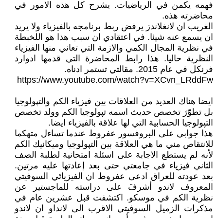
فهمه يكمن في الرياضيات. يشرح كل هذه الامور في
محاضرته هذه.
الغريب ان لانغلاندز يرفض ربط برنامجه بالفيزياء ولا يريد
ان يسمع عنه شيئا. في اعتقادي ان سبب هذا هو اللخبطة
في نظرية المجال الكمي والازمة التي تعاني منها الفيزياء
النظرية حاليا. هذا رابط المحاضرة التي قدمها ادوارد
فرنكل في عام 2015. مقالتي تستمر ادناه.
https://www.youtube.com/watch?v=XCvn_LRddFw
ايضا هناك العديد من العلاقات بين فيزياء الكم والتپولوجيا
بل تطوّرَ تخصص حديث اسمه تپولوجيا الكم وولد تخصص
التپولوجيا الحسابية التي لها علاقة بالفيزياء ايضا.
هذا جوابي على البروفسور عفروط عندما تساءل متهكما
للانتقاص مني ما هي العلاقة بين التپولوجيا وميكانيك الكم
لأنه لم يستطع الاجابة على اسئلة امتحانية لطلبة الصف
الثاني فيزياء في جامعتي حتى بعد إعادتها عليه مرتين.
بعد عودته للعراق ادعى عفروط ان الفيزيائي السوفيتي
المعروف لاندو أشرفَ على دراسته للماجستير عن
نظرية الكم في موسكو. اكتشفت قبل عشرين عام في
مذكرات الزميل السوفيتي الاقرب الى لانداو ان لاندو