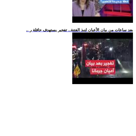
.. بعد ساعات من بيان الأعيان لنبذ الفتنة.. تفجير يستهدف حافلة ر