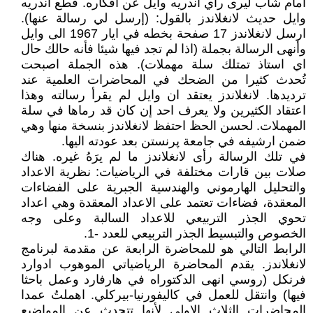
امام شاب ليرى رأي اندريه وايل عن افكاره. قطع اندريه
وايل حديث لانغلاندز بالقول: (إرسل لي رسالة عنها).
ارسل لانغلاندز 17 صفحة بخطه في ايار 1967 الى وايل
وأنهى الرسالة بجملة (اذا لم تجد فيها شيئا فأنه حالك حال
اي استاذ تمتلك سلة مهملات). هذه الجملة اصبحت
تُحدث كثيرا من الضحك في المحاضرات العلمية عند
ترديدها. لانغلاندز يعتقد ان وايل لم يقرأ رسالته وهذا
اعتقاد الكثيرين ولا يعرف احد إن كان قد رماها في سلة
المهملات. لحسن الحظ احتفظ لانغلاندز بنسخة منها وهي
ضمن ارشيفه في جامعة پرنستن بعد عودته اليها.
في تلك الرسالة رأى لانغلاندز ما لم يرَهُ غيره. هناك
صلات بين قارات مختلفة في الرياضيات: نظرية الاعداد
والتحليل الهارموني والهندسية الجبرية على الفضاءات
المعقدة، فضاءات تعتمد على الاعداد المعقدة وهي اعداد
تحوي الجذر التربيعي للاعداد السالبة وعلى وجه
الخصوص والتبسيط الجذر التربيعي للعدد -1.
الرابط التالي هو للمحاضرة الرابعة عن مقدمة لبرنامج
لانغلاندز. يقدم المحاضرة الرياضياتي الموهوب ادوارد
فرنكل (روسي انهى الدكتوراه في هارفارد وعمل باحثا
فيها) وانتقل للعمل في كاليفورنيا-بيركلي. اهملتُ عمدا
المحاضرات الثلاث الاولى لأنها تتحدث عن المواضيع