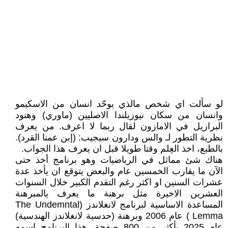
لو سألت اي شخص مالذي يوحّد انسان من الاسكيمو
وانسان من سكان نيوزيلندا الاصليين (ماوري) وهنود
البرازيل في الامازون لقال ربما لا اعرف. من يعرف
نظرية التطور لـ والس ودارون سيجيب: (إبن عمنا القرد).
بالطبع، اخذ العِلم وقتا طويلا قبل ان يعرف هذا الجواب.
هناك شئ مماثل في الرياضيات وهو برنامج أخذ حتى
الآن ما يقارب الخمسين عام والبعض يتوقع ان يأخذ عدة
عشرات السنين او اكثر رغم التقدم الكبير خلال السنوات
العشرين الاخيرة مثل برهنة ما يعرف يالمبرهنة
المساعدة الاساسية لبرنامج لانغلاندز (The Undemntal
Lemma ) عام 2006 وبرهنة (حدسية لانغلاندز الهندسية)
عام 2025 بأكثر من 800 صفحة. هذا البرنامج اسمه