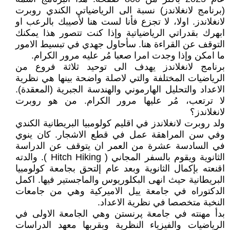
(برنامج لانغلاندز) نسبة الى الرياضياتي الكندي روبرت
لانغلاندز. اولا، لا تجزع فأنا لست هنا لأصيبك بالرعب او
ابهرك بقدراتي الرياضياتية وإذا كنت تتصور هذا يمكنك
التوقف عن القراءة هنا. سأحاول جهدي في تبسيط الامور
ما امكن وإذا وجدت امرا صعبا مُر عليه مرور الكرام.
برنامج لانغلاندز يهدف الى توحيد ثلاثة فروع من
الرياضيات المختلفة والتي لاصلة واضحة بينها هي نظرية
الاعداد والتحليل الهارموني والهندسة الجبرية (المعقدة).
لا ترتعب، مُر عليها مرور الكرام. من هو روبرت
لانغلاندز؟
ولد روبرت لانغلاندز في اقليم كولومبيا البريطانية الكندي
وفي سن المراهقة عمل في قطع الاشجار. كان ينوي
في السادسة عشرة من العمر ان يتوقف عن الدراسة
الثانوية ويقوم بالسفر المجاني ( Hitch Hiking ). والدته
اقنعته بإكمال الثانوية وبعد عام إلتحق بجامعة كولومبيا
البريطانية حيث انهى البكلوريوس والماجستير فيها. اكمل
الدكتوراه في جامعة ييل الاميركية وهي من جامعات
النخبة متخصصا في نظرية الاعداد.
بدأ مهنته في جامعة پرنستن وهي الجامعة الاولى في
الرياضيات والفيزياء النظرية وبقربها معهد الدراسات