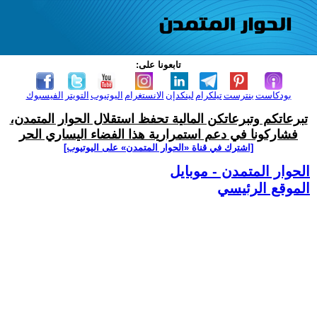
تابعونا على:
بودكاست
بنترست
تيلكرام
لينكدإن
الانستغرام
اليوتيوب
التويتر
الفيسبوك
تبرعاتكم وتبرعاتكن المالية تحفظ استقلال الحوار المتمدن،
فشاركونا في دعم استمرارية هذا الفضاء اليساري الحر
[اشترك في قناة ‫«الحوار المتمدن» على اليوتيوب]
الحوار المتمدن - موبايل
الموقع الرئيسي