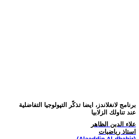
برنامج لانغلاندز، ايضا تذكّر التپولوجيا التفاضلية
عند تناولك الزلابيا
علاء الدين الظاهر
استاذ رياضيات
(Alaaddin Al-dhahir)