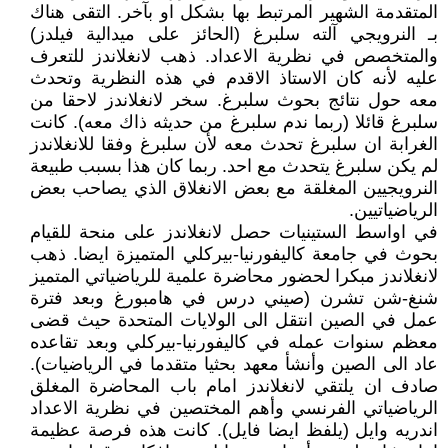
المتقدمة الشهير المرتبط بها بشكل او بآخر. التقى هناك
بـ النرويجي آلته سلبرغ (الحائز على ميدالية فيلدز)
والمتخصص في نظرية الاعداد. ذهب لانغلاندز للتعرف
عليه لأنه كان الاستاذ الاقدم في هذه النظرية وتحدث
معه حول نتائج بحوث سلبرغ. سخر لانغلاندز لاحقا من
سلبرغ قائلا (ربما ندم سلبرغ من حديثه ذاك معه). كانت
الغرابة ان سلبرغ تحدث معه لأن سلبرغ وفقا للانغلاندز
لم يكن سلبرغ يتحدث مع احد. ربما كان هذا بسبب طبيعة
النرويجيين المغلقة مع بعض الانغلاق الذي يصاحب بعض
الرياضياتيين.
في اواسط الستينيات حصل لانغلاندز على منحة للقيام
بحوث في جامعة كاليفورنيا-بيركلي المتميزة ايضا. ذهب
لانغلاندز مبكرا لحضور محاضرة علمية للرياضياتي المتميز
شنغ-شن تشرن (صيني درس في هامبورغ وبعد فترة
عمل في الصين انتقل الى الولايات المتحدة حيث قضى
معظم سنوات عمله في كاليفورنيا-بيركلي وبعد تقاعده
عاد الى الصين وأنشأ معهد بحثيا متقدما في الرياضيات).
صادف ان يلتقي لانغلاندز امام باب المحاضرة المغلق
الرياضياتي الفرنسي وأهم المختصين في نظرية الاعداد
اندريه وايل (يلفظ ايضا فايل). كانت هذه فرصة عظيمة