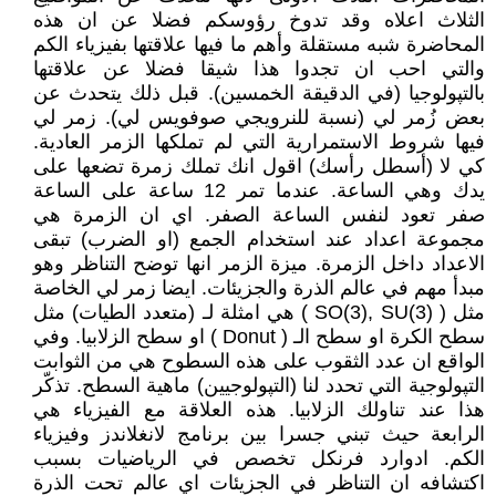
الثلاث اعلاه وقد تدوخ رؤوسكم فضلا عن ان هذه
المحاضرة شبه مستقلة وأهم ما فيها علاقتها بفيزياء الكم
والتي احب ان تجدوا هذا شيقا فضلا عن علاقتها
بالتپولوجيا (في الدقيقة الخمسين). قبل ذلك يتحدث عن
بعض زُمر لي (نسبة للنرويجي صوفويس لي). زمر لي
فيها شروط الاستمرارية التي لم تملكها الزمر العادية.
كي لا (أسطل رأسك) اقول انك تملك زمرة تضعها على
يدك وهي الساعة. عندما تمر 12 ساعة على الساعة
صفر تعود لنفس الساعة الصفر. اي ان الزمرة هي
مجموعة اعداد عند استخدام الجمع (او الضرب) تبقى
الاعداد داخل الزمرة. ميزة الزمر انها توضح التناظر وهو
مبدأ مهم في عالم الذرة والجزيئات. ايضا زمر لي الخاصة
مثل ( SO(3), SU(3) ) هي امثلة لـ (متعدد الطيات) مثل
سطح الكرة او سطح الـ ( Donut ) او سطح الزلابيا. وفي
الواقع ان عدد الثقوب على هذه السطوح هي من الثوابت
التپولوجية التي تحدد لنا (التپولوجيين) ماهية السطح. تذكّر
هذا عند تناولك الزلابيا. هذه العلاقة مع الفيزياء هي
الرابعة حيث تبني جسرا بين برنامج لانغلاندز وفيزياء
الكم. ادوارد فرنكل تخصص في الرياضيات بسبب
اكتشافه ان التناظر في الجزيئات اي عالم تحت الذرة