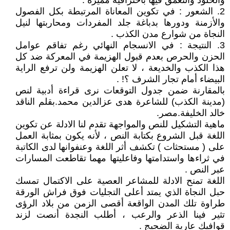
والخلود والتعمق فيها بأحترافية مميزة .
2. الشعور : في تكوين المعاناة المرتبطة بكل الفصول
والأزمنة ودورها بدباغة جلد المفردات ومحاربتها لنيل
النجاة من شوارع مدن الكذب .
3. النتيجة : في الانسجام النهائي رغم تفاقم عوامل
الحزن والحرص بعدم قبول الهزيمة في المعركة ضد كل
هذا الكذب والخديعة ، لا تعلن الهزيمة ولن ترفع الراية
البيضاء أمام تجار الشرف ؟! .
بالمقارنة ضمن جدول التوقعات نرى قراءة أدبية لنص
(مدينة الكذب) للشاعرة هدى عزالدين محمد.بقلم الناقد
خالد الخليفة.مصر.
ماهية التشكيل للنص والمواجهة تقدم لنا الادلة عن تكوين
اللغة قبل الشروع بكتابة النص ، لأنه يكون بمثابة العمل
على ( مستحثات ) تكشف أثر اللغة وعنفوانها لدى الكاتبة
في ثراءها واستدامتها وفاعليتها مهما تقاطعت المسارات
عبر النص .
اللغة تمنح الادلة للمشاعر العصية على الاكتمال تمسك
حبل النجاة الذي يمتد أعلى التجليات فوق فراش الورقة
طراوة تلك المدن الواقعة أقصى الزمن من بلاد الرؤى
تثير فينا الذعر والرعب ، أطلب النجدة أنصت لزند
قوافيك عارية الضجيج .