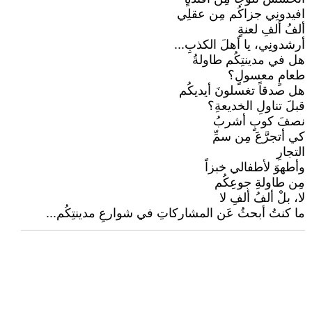
افيدونِي جزاكُم مِن عقلِي
ألفُ ألفِ لعنةٍ
أرشدونِي، يا أهلَ الكذبِ...
هل في مدينتِكُم طاولةُ
طعامٍ معسولٍ؟
هل صدقاً تغسلونَ أيديكُم
قبلَ تناولِ الخديعةِ؟
نصفَ كوبٍ أشربُ
كي أتجرَّعَ مِن سمِّ
التجارِ
وأطهوَ لأطفالي خبزاً
مِن طاولةِ جوعِكُم
لا، بلْ ألفُ ألفِ لا
ما كنتُ أبحثُ عَن المشاركاتِ في شوارعِ مدينتِكُم...