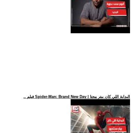
.. فيلم Spider-Man: Brand New Day | البداية اللي كان بيتر محتا