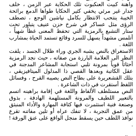
واهنة كبيت العنكبوت تلك الحكاية عبر الزمن ، خلف
جدار غير مرئي يخفي كثير الحكايا طواها الدمع برائحة
الخيبة ينتحب الانتظار بكامل نياشين الوجع ، تصطف
الرؤى مثل عساكر في شرخ حزن عنيف يتبلور تحت
ستار التشبع بالرمزية التي تحفظ المعنى غظاً شهياً ،
أتلمس مشهداً يسهل للسرد وقائع تستمد الحياة بمشارب
اللغة .
الاستغراق بالنص يشبه الجري وراء ظلال الجسد ، يلفت
النظر الى العلامة البارزة من صفاته ، حيث نجد الرمزية
أحثاثاً قوياً بمرونة تلبي استجابة المشاعر المدجنة في
عقل الكاتبة وبعدها القصي ذا المدلول الميتافيزيقي ،
بتلك القشعريرة على بطاح النص يصيبه القرح ، وفسائل
اللفظ أستقرت في ذات الشاعرة .
النص مستلطف الألفاظ واللغة في إقامة براهينه اتسم
بالتعبير اللطيف والمرونة المستلهمة الهادفة ، بذوق
وصنعة فنية استثمرت فيها كثافة المهارة والأداء المنبثق
من عمق التجربة ، لا تنفك عراه أو تلين مفاتنه تقرع
نوافذ اللطف حين يسقط منجل الواقع على عنق الورقة !
.