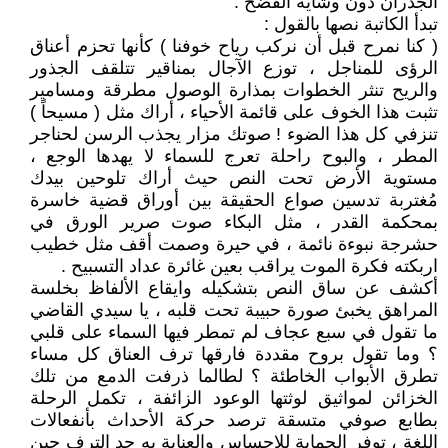
الجدران دون وشاية الفضح .
تبدأ الكاتبة نصها بالقول :
( كنا نمرح قبل أن نركب رياح خوفنا ) كأنها تحزم أعناق
الرؤى للمناجل ، توزع الآجال بمناقير تتلقف الجذور
والريح تنثر الخطوات بمذارة الوصول مطرقة ومسامير
تثبت هذا الخوف على قائمة الأحياء ، أراك مثل ( مسيحاً )
تنزفي كل هذا الضوء ! صوتك مزار يجذب الرسن لحناجر
المطر ، والبوح راحلة تعرج للسماء لا يهدها الوجع ،
مستوية الأرض تحت النص حيث أراك تلوحين بيدك
مُغتربة تدسين صواع الحقيقة بين أوراق قضية خاسرة
بمحكمة القدر ، مثل البكاء صوت صرير الورق في
حشرجة نبوءة نائمة ، في حيرة وصمت أقف مثل خطيب
اربكته فكرة الموت يراقب بعين غائرة عداد التسبيح .
أكشف عن ساق النص بتشكيله وايقاع الألفاظ بخلسة
المراهق يخبئ صورة حبيبة تحت قلبه ، يا سيدي القاضي
ما تقول في سبع عجاف لم تمطر فيها السماء على قلبي
؟ وما تقول بروح مقددة فارقها ترف العناق كل مساء
تطرق الأبواب الخاطئة ؟ لطالما ذرفت الدمع من تلك
الخزائن لمواثيق لوثتها الوعود الزائفة ، تكمل الرحلة
بطابع صوفي متسقة ترصد حركة الأحداث بأنفعالات
اللغة ، توفر الحماية للإحساس والعناية به حد الترف حين