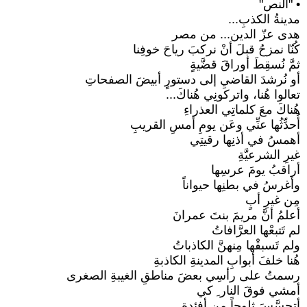
• "النص"
مدينةُ الكذبِ...
هدى عزّ الدين... من مصر
كُنّا نمزحُ قبلَ أنْ نركبَ رياحَ خوفِنا
ثمَّ نُسقِطَ أوراقَ قضَّيةٍ
أو نُرشدَ القاضيِ إلى دستورٍ أبيضَ الصفحاتِ
تعالوا هُنا، واتركونِي هُناكَ...
هُناكَ معَ كلماتِي العذراءِ
أُحدِّثُها عنِّي وعَن يومِ أمسِ القريبِ
أهمسُ في أذنِها رقيتِي
غيرِ الشرعيَّةِ
أراقبُ يومَ عرسِها
وأغرسُ في بطنِها حيواناً
مِن غيرِ أبٍ
أعلمُ أنَّ مريمَ بنتَ عمرانَ
لم تَتبعْها العرَّافاتُ
ولم تَسبقْها مِنهنَّ الكاذباتُ
هُنا خلفَ أبوابِ المدينةِ الكاذبةِ
رسمتُ على رأسِي بعضَ مناطقِ الغيبةِ الصغرى
أمشي فوقَ النار ِ كي
أتحسَّسَ ثلوجاً مِن أفئدةٍ