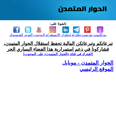
تابعونا على:
بودكاست
بنترست
تيلكرام
لينكدإن
الانستغرام
اليوتيوب
التويتر
الفيسبوك
تبرعاتكم وتبرعاتكن المالية تحفظ استقلال الحوار المتمدن،
فشاركونا في دعم استمرارية هذا الفضاء اليساري الحر
[اشترك في قناة ‫«الحوار المتمدن» على اليوتيوب]
الحوار المتمدن - موبايل
الموقع الرئيسي