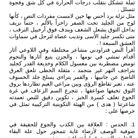
ثملة تتشكل بتقلب درجات الحرارة في كل شق وفجوة
تتسلل .
مثل نزلة برد أحس بها حين لامست مفردات النص ، كأنها
لوح من الجليد تحت الصفر زاخراً بالألم ، حتماً نزيف
بداخل التوق يشعل الشغف ويندف فوق أرخبيل الترقب ،
متى تكسر جليد الأسى وتذيب عصاه لترحل في سماوات
العشق السبعة ! .
أقرأ النص فتراودني مشاعر مختلطة وفي اللاوعي آثار
أقدام تمشي في نومها ، والحزن يتبع آثارها والنجوم
تومض مضطربة بين معسول الكلام وخديعة القدر كجليد
يتراجف النهر غير متجمد ، مثقلة الخطى تلعق العرق
الناضح عن جانبيها ، والقمر يتراءى يسلخ جلد الخسوف
عنه ، تعبر تقاطع الرؤى وبين مراعي الغيم تطاردها بروق
التوق تخيفها صواعقها ، تتجرع السم الزعاف في غرة
الجوع تغلف كسرة الخبز ، تكوين دقيق للنص تعمدته
شاعرتنا ( هدى ) من الهيئة التكوينية التركيبية تمثل في
حرصها على :
1. الحدس : العلاقة بين الكذب والجوع للحقيقة في
صوفية الوصف لأرضاء غاية تتمحور حول علة البقاء