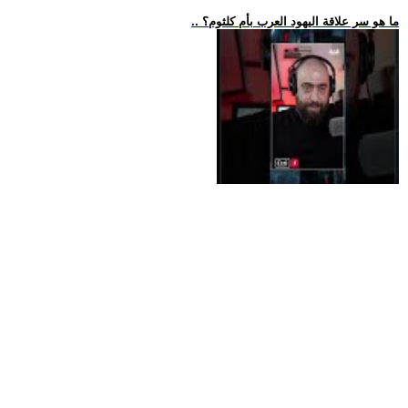
.. ما هو سر علاقة اليهود العرب بأم كلثوم؟