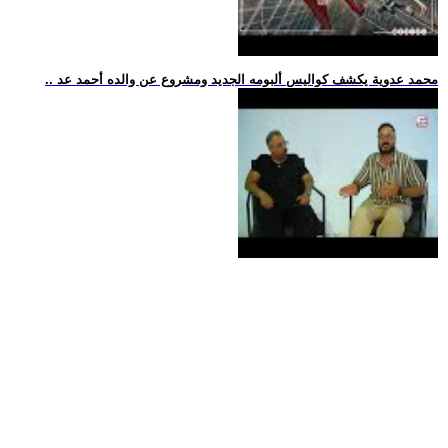
.. محمد عدوية يكشف كواليس ألبومه الجديد ومشروع عن والده أحمد عد