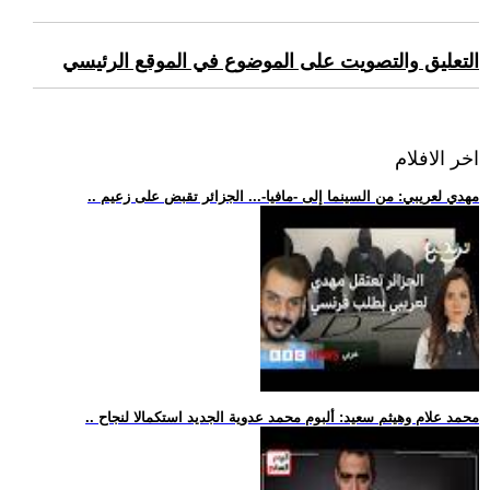
التعليق والتصويت على الموضوع في الموقع الرئيسي
اخر الافلام
.. مهدي لعريبي: من السينما إلى -مافيا-... الجزائر تقبض على زعيم
.. محمد علام وهيثم سعيد: ألبوم محمد عدوية الجديد استكمالا لنجاح