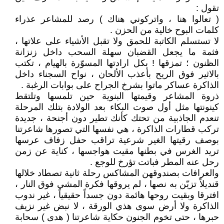
تقول :
( تعالوا هنا ، واتركوني هناك ) رصد للمشاعر عذراء
كلمات البوح خالية من الحزن .
لا تستسلم الكاتبة للحمق ولا تقبل الأشياء على علاتها ،
فثمة ما يجعل القضبان سهلة السحب داخل زنزانة
الظنون ؛ تمزقها ! بكل ارادتها المسوّرة بالهيام ، تكتب
بالاثير فوق الريح بأعذب الألحان ، نواح السجناء داخل
الذاكرة عساكر ماتوا بشرخ الجراح على بوابات الرغبة .
ذروة المشاعر وقيمتها البنوية حين تلمسها وتلتقط
كينونتها مثل أول صوت البكاء بعد الولادة بتلك المرحلة
تنعدم الجاذبية من تحتك كأنك تطير دون أجنحة ، جديدة
تركب قطارات الذاكرة ، هي نفسها التي تصورها شاعرتنا
بوصف رقيتها الغير شرعية تراقب حفل زفاف عرسها
تريد الغرس في بطنها مقيت هواجسها ، كناية عن زمن
رحل عنه المطر فباتت تؤرخ للوجع .
والعرافات بصندوقهن المشاكس رحلة ثانية تصطاد خلالها
قنديلاً تزيّن به نصها ، لم يروقها فكرة المشي فوق النار ،
افترقا وبقيت روحها هائمة دون جسداً حقيقياً ، غير ندوب
الذاكرة ولا أرض سوى هذي الورقة ، لا نبض غير نزيف
حبرها ، حتى تخوم الجنون حكاية شاعرتنا ( هدى ) سحابة