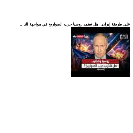
.. على طريقة إيران.. هل تعتمد روسيا حرب الصواريخ في مواجهة النا