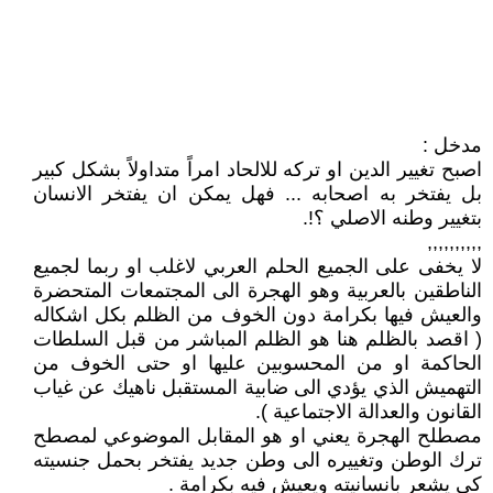
مدخل :
اصبح تغيير الدين او تركه للالحاد امراً متداولاً بشكل كبير
بل يفتخر به اصحابه ... فهل يمكن ان يفتخر الانسان
بتغيير وطنه الاصلي ؟!.
,,,,,,,,,,
لا يخفى على الجميع الحلم العربي لاغلب او ربما لجميع
الناطقين بالعربية وهو الهجرة الى المجتمعات المتحضرة
والعيش فيها بكرامة دون الخوف من الظلم بكل اشكاله
( اقصد بالظلم هنا هو الظلم المباشر من قبل السلطات
الحاكمة او من المحسوبين عليها او حتى الخوف من
التهميش الذي يؤدي الى ضابية المستقبل ناهيك عن غياب
القانون والعدالة الاجتماعية ).
مصطلح الهجرة يعني او هو المقابل الموضوعي لمصطح
ترك الوطن وتغييره الى وطن جديد يفتخر بحمل جنسيته
كي يشعر بانسانيته ويعيش فيه بكرامة .