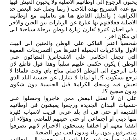
يحبون الرجوع الى اوطانهم الاصلية ولا يحبون العيش فيها
مع عدم التصريح بهذه اللاحب ( ربما وصل عند البعض حد
الكراهية ) والدليل القاطع هنا هو تعاملهم مع اوطانهم
الاصلية فعلاقتهم بها عبارة عن الزيارات بين الحين والاخر
, في احيان كثيرة تُقارن زيارة الوطن برحلة سياحية الى
اي مكان اخر .
شخصياً اعتبر التباكي على الوطن والحنين الى البيت
الاول والذكريات الجميلة اعتبرها من التصريحات المعيبة
التي تجعل احكامي على الاشخاص( المتباكون على
الوطن ) يكون حكمي عليهم سلبياً وهذا قول قاطع لان
باب الرجوع الى الوطن الاصلي متاح باي وقت فلماذا لا
ترجع بسكوت ؟!, او لماذا لا تتنازل عن جنسية البلد الذي
تعيش فيه ومنحك الكرامة قبل الجنسية دون شكوى
ودون ضجيج ؟!.
على ان لا نغفل البعض ممن هاجروا وحصلوا على
جنسيات البلدان الجديدة ورجعوا يعيشون في اوطانهم
القديمة او حتى في اي بلد عربي قريب لاسباب كثيرة
منها ديني او اجتماعي او حتى حنينهم للماضي وهؤلاء ان
اتفقنا معهم او اختلفنا يستحقون الاحترام لانهم تصرفوا
ويتصرفون بدون رياء وبدون لعب دور الضحية .
قليلون جداً يعترفون علنا بانهم لن يرجعون الى اوطانهم