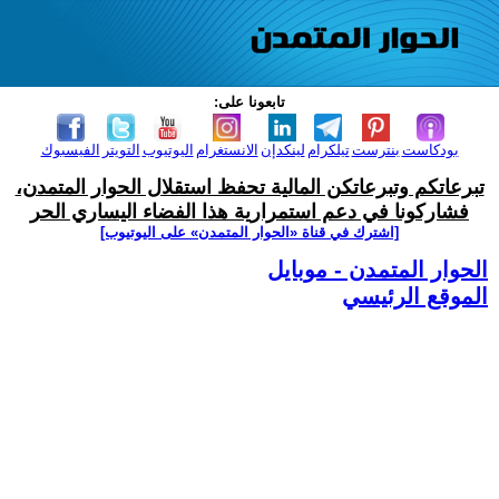
تابعونا على:
بودكاست
بنترست
تيلكرام
لينكدإن
الانستغرام
اليوتيوب
التويتر
الفيسبوك
تبرعاتكم وتبرعاتكن المالية تحفظ استقلال الحوار المتمدن،
فشاركونا في دعم استمرارية هذا الفضاء اليساري الحر
[اشترك في قناة ‫«الحوار المتمدن» على اليوتيوب]
الحوار المتمدن - موبايل
الموقع الرئيسي