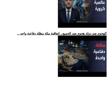
.. الهجوم ضد دولة هجوم ضد الجميع.. اتفاقية مكة مظلة دفاعية واحد