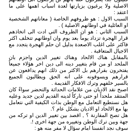
الاصلية ولا يرغبون بزيارتها لعدة اسباب اهمها على ما
اعتقد :
السبب الاول : هو ظروفهم الخاصة ( معاناتهم الشخصية
او العائلية في اوطانهم الاصلية ) .
السبب الثاني : هو ان الظروف التي ادت الى اتخاذهم
قرار الهجرة تزداد يوماً بعد يوم وان اوطانهم تتخلف اكثر
فاكثر على اغلب الاصعدة بدليل ان حلم الهجرة يتجدد مع
الاجيال المتعاقبة .
بالمقابل هناك الالحاد وهناك تغيير الدين واجزم بان
الملحد او من قام بتغيير دينه الى دين اخر هؤلاء جميعاً
يفتخرون بقرارهم بل الاكثر من ذلك انهم يدافعون عن
قرارهم ويسوقونه على انه الحق ويطالبون الجميع
بالسير خلفهم وترك الافكار القديمة .
اصبح نقد الاديان من علامات الحداثة والتحضر سواءً كان
المنتقد ملحداً او حتى تاركاً لدينه القديم لدين جديد وعليه
هل نستطيع التعامل مع الوطن بذات الكيفية التي نتعامل
بها مع الالحاد او الاديان بشكل عام ؟.
هل تصح المقارنة ؟ , اقصد بين تغيير الدين او تركه من
جهة وبين ترك الوطن وتغييره من جهة اخرى !.
سوف نجد انفسنا امام سؤال لا مفر منه هو :