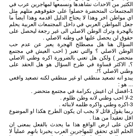
الكثير من الاحداث نشاهدها ونسمعها لمهاجرين عرب في
المجتمعات المتحضرة حصلوا على حقوقوهم مثلهم مثل
اي مواطن اخر وهذا لا يحتاج الدليل اقدمه وهذا ايضاً ما
جعل المواطن العربي في داخل المجتمعات العربية يحلم
بالهجرة وترك الوطن الاصلي الى غير رجعة ليحصل على
حقوق لن يحصل عليها في وطنه الاصلي .
السؤال هنا هل مصطلح الهجرة يعبر عن عدم حب
الوطن الاصلي ؟ والتي تعبر ( احب العيش في مجتمع
متحضر ) ولكن هل تعني بالضرورة اكره وطني الاصلي
؟, الاكثر قساوة في طرح السؤال هو هل الحقد على
وطني الاصلي ؟!.
يبدو انه تصعيد منطقي او غير منطقي لكنه تصعيد واقعي
... هو :
1-افضل ان اعيش بكرامة في مجتمع متحضر .
2-لا احب وطني لانه وطن ظلوم .
3-اكره وطني واكره ظلمه لابنائه .
ربما يقول قائل لا يجب ان يكون الطرح هكذا او الموضوع
اقل تعقيداً من هذا .
لكن على ارض الواقع هذا ما يحدث بالفعل بمعنى ان
الحلم الذي تحقق للمهاجرين العرب يخبرنا بانهم عملياً لا