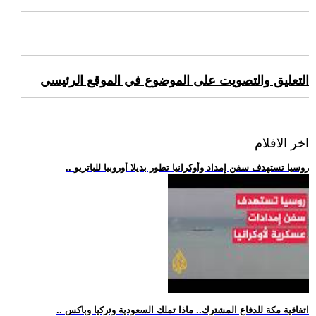
التعليق والتصويت على الموضوع في الموقع الرئيسي
اخر الافلام
.. روسيا تستهدف سفن إمداد وأوكرانيا تطور بديلا أوروبيا للباتريو
.. اتفاقية مكة للدفاع المشترك.. ماذا تملك السعودية وتركيا وباكس