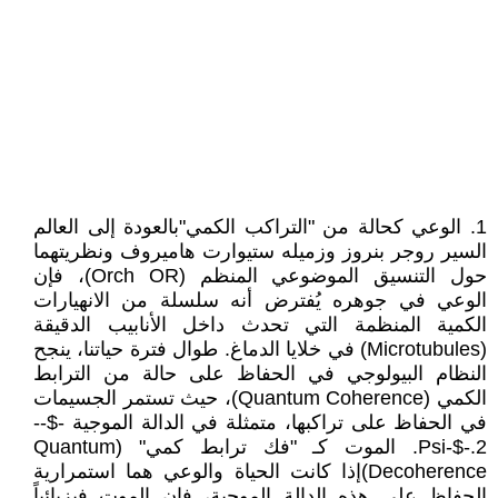
1. الوعي كحالة من "التراكب الكمي"بالعودة إلى العالم
السير روجر بنروز وزميله ستيوارت هاميروف ونظريتهما
حول التنسيق الموضوعي المنظم (Orch OR)، فإن
الوعي في جوهره يُفترض أنه سلسلة من الانهيارات
الكمية المنظمة التي تحدث داخل الأنابيب الدقيقة
(Microtubules) في خلايا الدماغ. طوال فترة حياتنا، ينجح
النظام البيولوجي في الحفاظ على حالة من الترابط
الكمي (Quantum Coherence)، حيث تستمر الجسيمات
في الحفاظ على تراكبها، متمثلة في الدالة الموجية -$--
Psi-$-.2. الموت كـ "فك ترابط كمي" (Quantum
Decoherence)إذا كانت الحياة والوعي هما استمرارية
الحفاظ على هذه الدالة الموجية، فإن الموت فيزيائياً