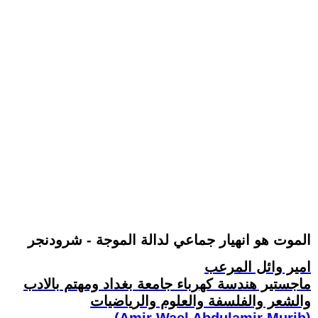
الموت هو انهيار جماعي لدالة الموجة - شرودنجر
امير وائل المرعب
ماجستير هندسة كهرباء جامعة بغداد ومهتم بالادب
والشعر والفلسفة والعلوم والرياضيات
(Amir Wael Abdulamir Murib)