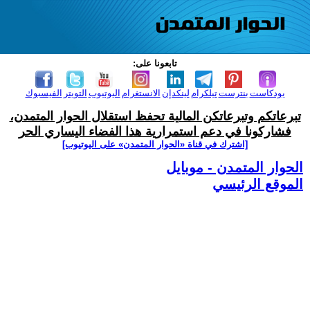
تابعونا على:
بودكاست
بنترست
تيلكرام
لينكدإن
الانستغرام
اليوتيوب
التويتر
الفيسبوك
تبرعاتكم وتبرعاتكن المالية تحفظ استقلال الحوار المتمدن،
فشاركونا في دعم استمرارية هذا الفضاء اليساري الحر
[اشترك في قناة ‫«الحوار المتمدن» على اليوتيوب]
الحوار المتمدن - موبايل
الموقع الرئيسي