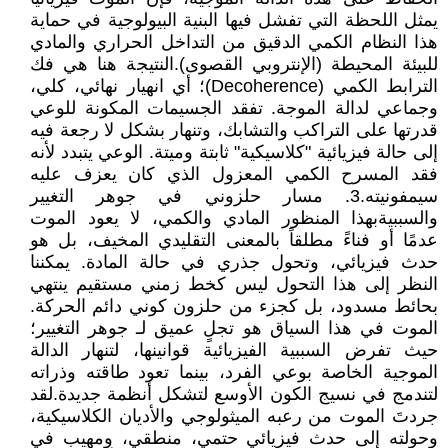
يمثل اللحظة التي تفشل فيها البنية البيولوجية في حماية
هذا النظام الكمي الدقيق من التداخل الحراري والمادي
للبيئة المحيطة (الإنتروبي القصوى).النتيجة هنا هي فك
الترابط الكمي (Decoherence)؛ أي انهيار نهائي، كلي،
وجماعي لدالة الموجة. تفقد الجسيمات المكونة للوعي
قدرتها على التراكب والتشابك، وتنهار بشكل لا رجعة فيه
إلى حالة فيزيائية "كلاسيكية" ثابتة وميتة. الوعي يتبدد لأنه
فقد المسرح الكمي المعزول الذي كان يعزف عليه
سيمفونيته.3. مسار حلزوني في جوهر التغيير
والسببيةبهذا المنظور المادي والكمي، لا يعود الموت
عدمًا أو فناءً مطلقاً بالمعنى التقليدي المخيف، بل هو
حدث فيزيائي، وتحول جذري في حالة المادة. يمكننا
النظر إلى هذا التحول ليس كخط زمني مستقيم ينتهي
بحائط مسدود، بل كجزء من حلزون كوني دائم الحركة.
الموت في هذا السياق هو تجلٍ عميق لـ جوهر التغيير؛
حيث تفرض السببية الفيزيائية قوانينها، لتنهار الدالة
الموجية الخاصة بوعي الفرد، بينما تعود طاقته وذراته
لتندمج في نسيج الكون الأوسع لتشكل أنظمة جديدة.لقد
جردتَ الموت من رعبه الميثولوجي والأديان الكلاسيكية،
وحولته إلى حدث فيزيائي حتمي، منطقي، ومهيب في