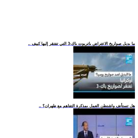
.. ما بديل صواريخ الاعتراض باتريوت باك-3 التي تفتقر إليها كييف
.. هل تستأنف واشنطن العمل بمذكرة التفاهم مع طهران؟