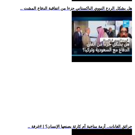
.. هل يشكل الردع النووي الباكستاني جزءا من اتفاقية الدفاع المشت
.. حرائق الغابات.. أزمة مناخية أم كارثة يصنعها الإنسان؟ | #غرفة