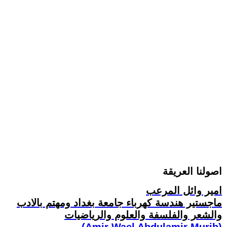
اصولنا العريقة
امير وائل المرعب
ماجستير هندسة كهرباء جامعة بغداد ومهتم بالادب
والشعر والفلسفة والعلوم والرياضيات
(Amir Wael Abdulamir Murib)