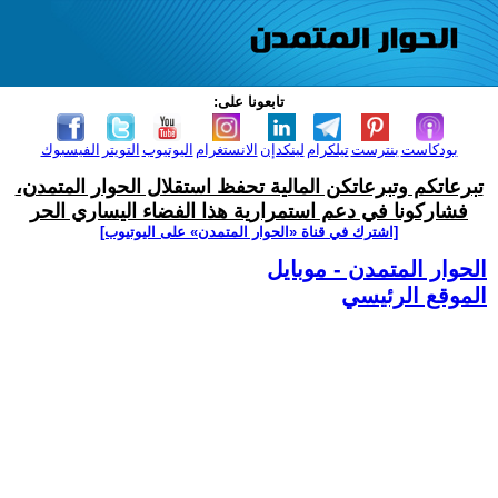
تابعونا على:
بودكاست
بنترست
تيلكرام
لينكدإن
الانستغرام
اليوتيوب
التويتر
الفيسبوك
تبرعاتكم وتبرعاتكن المالية تحفظ استقلال الحوار المتمدن،
فشاركونا في دعم استمرارية هذا الفضاء اليساري الحر
[اشترك في قناة ‫«الحوار المتمدن» على اليوتيوب]
الحوار المتمدن - موبايل
الموقع الرئيسي