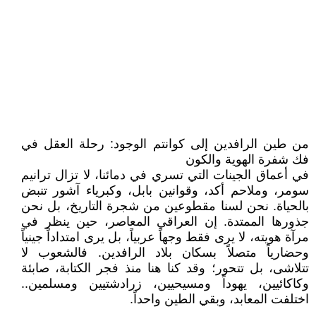
من طين الرافدين إلى كوانتم الوجود: رحلة العقل في
فك شفرة الهوية والكون
في أعماق الجينات التي تسري في دمائنا، لا تزال ترانيم
سومر، وملاحم أكد، وقوانين بابل، وكبرياء آشور تنبض
بالحياة. نحن لسنا مقطوعين من شجرة التاريخ، بل نحن
جذورها الممتدة. إن العراقي المعاصر، حين ينظر في
مرآة هويته، لا يرى فقط وجهاً عربياً، بل يرى امتداداً جينياً
وحضارياً متصلاً بسكان بلاد الرافدين. فالشعوب لا
تتلاشى، بل تتحور؛ وقد كنا هنا منذ فجر الكتابة، صابئة
وكاكائيين، يهوداً ومسيحيين، زرادشتيين ومسلمين..
اختلفت المعابد، وبقي الطين واحداً.