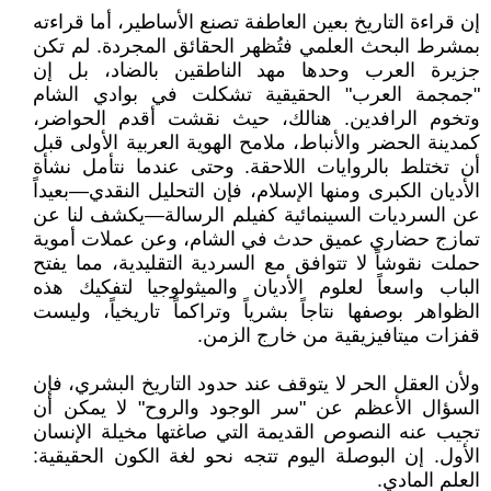
إن قراءة التاريخ بعين العاطفة تصنع الأساطير، أما قراءته
بمشرط البحث العلمي فتُظهر الحقائق المجردة. لم تكن
جزيرة العرب وحدها مهد الناطقين بالضاد، بل إن
"جمجمة العرب" الحقيقية تشكلت في بوادي الشام
وتخوم الرافدين. هنالك، حيث نقشت أقدم الحواضر،
كمدينة الحضر والأنباط، ملامح الهوية العربية الأولى قبل
أن تختلط بالروايات اللاحقة. وحتى عندما نتأمل نشأة
الأديان الكبرى ومنها الإسلام، فإن التحليل النقدي—بعيداً
عن السرديات السينمائية كفيلم الرسالة—يكشف لنا عن
تمازج حضاري عميق حدث في الشام، وعن عملات أموية
حملت نقوشاً لا تتوافق مع السردية التقليدية، مما يفتح
الباب واسعاً لعلوم الأديان والميثولوجيا لتفكيك هذه
الظواهر بوصفها نتاجاً بشرياً وتراكماً تاريخياً، وليست
قفزات ميتافيزيقية من خارج الزمن.
ولأن العقل الحر لا يتوقف عند حدود التاريخ البشري، فإن
السؤال الأعظم عن "سر الوجود والروح" لا يمكن أن
تجيب عنه النصوص القديمة التي صاغتها مخيلة الإنسان
الأول. إن البوصلة اليوم تتجه نحو لغة الكون الحقيقية:
العلم المادي.