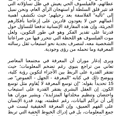
عطائهم، فالفيلسوف الحي يعيش في ظل تساؤلاته التي
قد تثير قلق السلطة أو استهجان الرأي العام، ونحن نميل
إلى "تأليه" الفلاسفة بعد رحيلهم؛ حيث نكتشف أهمية
أعمالهم حين لا يعودون قادرين على إزعاجنا بأفكارهم
الجريئة، وإن هذه المفارقة الإنسانية تدفعنا للتساؤل حول
قدرتنا على تقدير الفكر وهو في طور التكوين، ولعل
موت الفيلسوف هو اللحظة التي نتحرر فيها من صراعاتنا
الشخصية معه، لننصرف بجدية نحو استيعاب ثقل رسالته
المعرفية وما تحمله من رؤى وجودية.
ويرى إدغار موران أن المعرفة في مجتمعنا المعاصر
تعاني من تراجع بنيوي رغم تضخم المعلومات؛ حيث
تفتقر القدرة على الربط بين الأجزاء لتكوين رؤية كلية،
ويوضح ذلك في كتابه "المعرفة - الجهل - الغموض" صـ
15 تحديداً بقوله: "إن توسع المعرفة لا يُقاوم مثل توسع
الكون. إن العقل البشري يفتقر القدرة على استيعاب
واحتضان وتنظيم مخلداتها المتزايدة"، ويشير موران هنا
إلى أن تراكم البيانات، رغم عظمته، يهدد قدرة الإنسان
على الفهم العميق، وإن المعرفة الحقيقية ليست في
جمع المعلومات، بل في إدراك الخيوط الخفية التي تربط