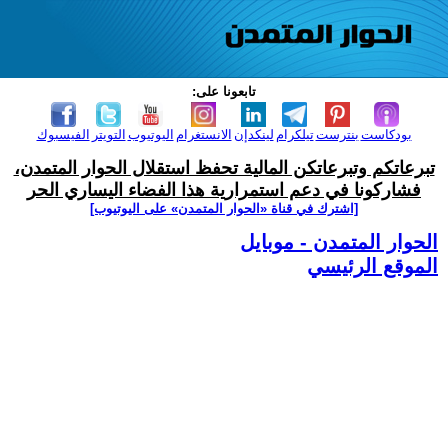
تابعونا على:
بودكاست
بنترست
تيلكرام
لينكدإن
الانستغرام
اليوتيوب
التويتر
الفيسبوك
تبرعاتكم وتبرعاتكن المالية تحفظ استقلال الحوار المتمدن،
فشاركونا في دعم استمرارية هذا الفضاء اليساري الحر
[اشترك في قناة ‫«الحوار المتمدن» على اليوتيوب]
الحوار المتمدن - موبايل
الموقع الرئيسي