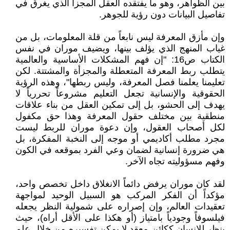
بين الظواهر، وهو ما يفتقده العقل المجزأ الذي يغرق في
تفاصيل البيانات دون رؤية للجوهر.
وإن مأزق المعرفة ليس نابعاً من قلة المعلومات، بل من
غياب المنهج الذي يؤلف بينها، ويضيف موران في نفس
الكتاب ص16: "إن فهم المشكلات الأساسية والعالمية
يتطلب ربط المعرفة المتعطلة والمجزأة والمشتتة. لكن
تعليمنا يعلمنا فصل المعرفة، وليس ربطها"، وهذه الرؤية
الحقوقية والإنسانية تجعل التعليم مشروعاً تحررياً لا
يهدف إلى الحشو، بل إلى تمكين العقل من بناء علاقات
منطقية بين مختلف حقول المعرفة وهذا حق مكفول
لكل أصحاب العقول، وإن دعوة موران للربط ليست
مجرد مطلب أكاديمي أو موجه إلى النخبة المفكرة، بل
هي ضرورة إنسانية لضمان وعي الفرد بموقعه في الكون
وفهم مسؤوليته تجاه الآخر.
لقد كان موران يرفض دائماً الانغلاق داخل تخصص واحد،
مؤكداً أن الفكر المركب هو السبيل الوحيد لمواجهة
تعقيدات العالم، وإن إصراره على شمولية النظر يجعله
فيلسوفاً وجودياً بامتياز (أو هكذا على الأقل أراه)، حيث
ينظر للإنسان ككائن معقد لا يمكن تفسيره من خلال علم