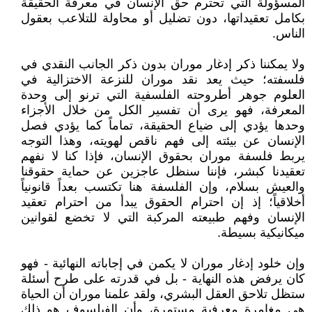
المسؤولة التي تحترم حق الإنسان في معرفة الحقيقة
بكامل تعقيداتها، دون تضليل أو محاولة للتلاعب بعقول
الناس.
ولا يمكننا ذكر إدغار موران بدون ذكر الجانب النقدي في
فلسفته؛ حيث يعد نقد موران للنزعة الاختزالية في
العلوم جوهر أطروحته الفلسفية التي ترنو إلى وحدة
المعرفة، فهو يرى أن تفسير الكل من خلال الأجزاء
وحدها يؤدي إلى ضياع الحقيقة، تماماً كما يؤدي فصل
الإنسان عن بيئته إلى فهم ناقص لهويته، وهذا التوجه
يربط فلسفة موران بحقوق الإنسان، فإذا كنا لا نفهم
تعقيدنا كبشر، فإننا سنظل عاجزين عن حماية حقوقنا
والعيش بسلام، وإن الفلسفة هنا تكتسب بعداً قانونياً
أخلاقياً؛ إذ إن احترام الحقوق يبدأ من احترام تعقيد
الإنسان وفهم طبيعته المركبة التي لا تخضع لقوانين
ميكانيكية بسيطة.
وإن خلود إدغار موران لا يكمن في إجاباته النهائية - فهو
كان يرفض هذه النهاية - بل في قدرته على طرح أسئلة
ستظل تلاحق العقل البشري، ولقد علمنا موران أن الحياة
هي مغامرة معرفية مستمرة، وأن الفيلسوف هو ذلك