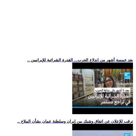
.. بعد خمسة أشهر من اندلاع الحرب... القدرة الشرائية للإيرانيين
.. ترقب للإعلان عن اتفاق وشيك بين إيران وسلطنة عمان بشأن الملاح