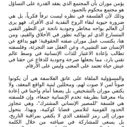
يؤمن موران بأن المجتمع الذي يفقد القدرة على التساؤل
هو مجتمع محكوم بالجمود.
وذلك لأن الفلسفة في نظره ليست ترفاً فكرياً، بل هي
ضرورة حيوية لبقاء الروح النقدية لدى الأفراد، فهو يرى
أن العالم يواجه مخاطر وجودية ناتجة عن التطور التقني
المتسارع الذي لم يواكبه تطور في الأخلاق والقيم، ومن
هنا، يكتسب عمل موران صفته الحقوقية؛ فهو يدافع عن
الإنسان ضد التشييء، وعن العقل ضد التجزئة، وفلسفته
تطالب بإعادة الاعتبار للذات الإنسانية في وسط عالم
تقني بارد، مما يجعلها صرخة وجودية للدفاع عن حقنا في
عيش حياة تعتمد على المعنى وليس على الأرقام.
والمسؤولية الملقاة على عاتق الفلاسفة هي أن يكونوا
صوتاً لمن لا صوت لهم، ومحللين لبنية الواقع المعقد، ولا
يكتفي موران بالتشخيص، بل يضعنا أمام واجبنا في إعادة
بناء معرفتنا بطريقة تخدم الإنسانية جمعاء، وإن فلسفته
هي فلسفة "للمصير الإنساني المشترك"، وهي تتجاوز
الحدود القومية لتلامس قضايا كوكبية، وبهذا، يتحول
موران إلى رمز للمثقف الذي لا يكتفي بمراقبة التاريخ،
بل يسعى للمشاركة في صياغته من خلال الكلمة