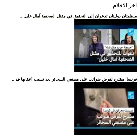
اخر الافلام
.. منظمتان دوليتان تدعوان إلى التحقيق في مقتل الصحفية آمال خليل
.. فرنسا: مقترح لفرض ضرائب على مصنعي السجائر بعد تسبب أعقابها ف