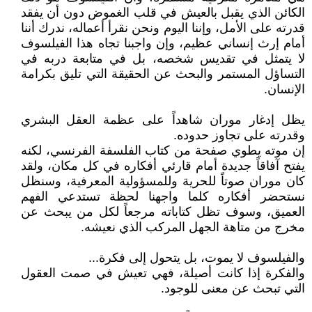
الكائن الذي يقبل بالعيش في قلب الغموض دون أن يفقد
قدرته على الأمل، وإننا اليوم ونحن نقرأ أعماله، ندرك أننا
أمام إرث إنساني عظيم، وإن واجبنا تجاه هذا الفيلسوف
لا يتمثل في تقديس شخصه، بل في متابعة دربه في
التساؤل المستمر والبحث عن الحقيقة التي تليق بكرامة
الإنسان.
يظل إدغار موران شاهداً على عظمة العقل البشري
وقدرته على تجاوز حدوده.
إن موته يطوي صفحة من كتاب الفلسفة الفرنسي، لكنه
يفتح آفاقاً جديدة أمام قارئي أفكاره في كل مكان، ولقد
كان موران صوتاً للحرية وللمسؤولية المعرفية، وسنظل
نستحضر أفكاره كلما واجهنا لحظة تستدعي الفهم
العميق، وسوف تظل كتاباته مرجعاً لكل من يبحث عن
مخرج من متاهة الجهل المركب الذي نعيشه.
والفيلسوف لا يموت، بل يتحول إلى فكرة...
والفكرة إذا كانت أصيلة، فهي تعيش في صمت العقول
التي تبحث عن معنى للوجود.