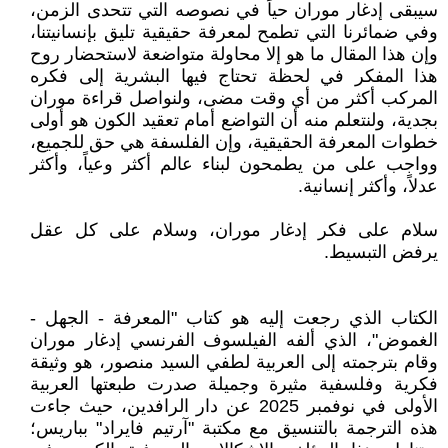
سيبقى إدغار موران حياً في نصوصه التي تتحدى الزمن،
وفي ضمائرنا التي تطمح لمعرفة حقيقية تليق بإنسانيتنا،
وإن هذا المقال ما هو إلا محاولة متواضعة لاستحضار روح
هذا المفكر في لحظة تحتاج فيها البشرية إلى فكره
المركب أكثر من أي وقت مضى، ولنواصل قراءة موران
بجدية، ولنتعلم منه أن التواضع أمام تعقيد الكون هو أولى
خطوات المعرفة الحقيقية، وإن الفلسفة هي حق للجميع،
وواجب على من يطمحون لبناء عالم أكثر وعياً، وأكثر
عدلاً، وأكثر إنسانية.
سلام على فكر إدغار موران، وسلام على كل عقل
يرفض التبسيط.
الكتاب الذي رجعت إليه هو كتاب "المعرفة - الجهل -
الغموض"، الذي ألفه الفيلسوف الفرنسي إدغار موران
وقام بترجمته إلى العربية لطفي السيد منصور، هو وثيقة
فكرية وفلسفية مثيرة وجميلة صدرت طبعتها العربية
الأولى في نوفمبر 2025 عن دار الرافدين، حيث جاءت
هذه الترجمة بالتنسيق مع مكتبة "آرتيم فايراد" بباريس؛