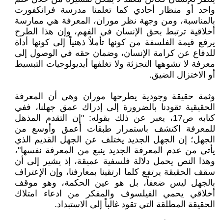
واحد أو منظار أحادي كما تعلمنا مدرسة فرانكفورت
بالمناسبة، ومن وجهة نظر موران، المعرفة هي ممارسة
أخلاقية ترتبط بحق الإنسان في الفهم، وإن هذا الطرح
يرفع قيمة الفلسفة من كونها تأملاً ذهنياً إلى كونها أداة
للدفاع عن كرامة الإنسان، وضمان حقه في الوصول إلى
معرفة لا تشوهها التجزئة ولا تغلفها أيديولوجيات التبسيط
أو الاختزال الضيق.
وثمة حقيقة وجودية يطرحها موران وهي أن المعرفة
الحقيقية تقودنا بالضرورة إلى إدراك عمق جهلنا، ففي
كتابه ص17، يعبر عن ذلك بقوله: "إن التقدم المذهل
للمعرفة اكتشف باستمرار طبقات أعمق وأوسع من
الجهل؛ إن الجهل الجديد يختلف عن الجهل القديم الذي
يأتي من عدم المعرفة الجديد ينبع من المعرفة نفسها"،
وهذا النص يحمل دلالة فلسفية عميقة، إذ يشير إلى أن
سقف الحقيقة يرتفع كلما ارتقينا بمعارفنا، وإن الإعتراف
بالجهل ليس ضعفاً، بل هو عين الحكمة، وهو موقف
أخلاقي يحمي الفيلسوف والمفكر من ادعاء امتلاك
الحقيقة المطلقة التي تقود غالباً إلى الاستبداد.