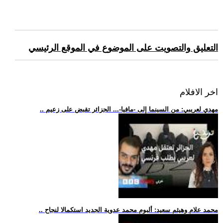
التعليق والتصويت على الموضوع في الموقع الرئيسي
اخر الافلام
.. مهدي لعريبي: من السينما إلى -مافيا-... الجزائر تقبض على زعيم
.. محمد علام وهيثم سعيد: ألبوم محمد عدوية الجديد استكمالا لنجاح