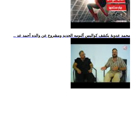
.. محمد عدوية يكشف كواليس ألبومه الجديد ومشروع عن والده أحمد عد