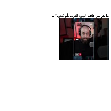
.. ما هو سر علاقة اليهود العرب بأم كلثوم؟