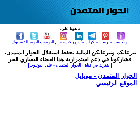
تابعونا على:
بودكاست
بنترست
تيلكرام
لينكدإن
الانستغرام
اليوتيوب
التويتر
الفيسبوك
تبرعاتكم وتبرعاتكن المالية تحفظ استقلال الحوار المتمدن،
فشاركونا في دعم استمرارية هذا الفضاء اليساري الحر
[اشترك في قناة ‫«الحوار المتمدن» على اليوتيوب]
الحوار المتمدن - موبايل
الموقع الرئيسي