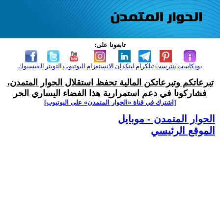
تابعونا على:
بودكاست
بنترست
تيلكرام
لينكدإن
الانستغرام
اليوتيوب
التويتر
الفيسبوك
تبرعاتكم وتبرعاتكن المالية تحفظ استقلال الحوار المتمدن،
فشاركونا في دعم استمرارية هذا الفضاء اليساري الحر
[اشترك في قناة ‫«الحوار المتمدن» على اليوتيوب]
الحوار المتمدن - موبايل
الموقع الرئيسي