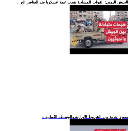
.. الجيش اليمني: القوات المسلحة نفذت عملا عسكريا ضد العناصر الح
.. مضيق هرمز بين الشروط الإيرانية والوساطة العُمانية