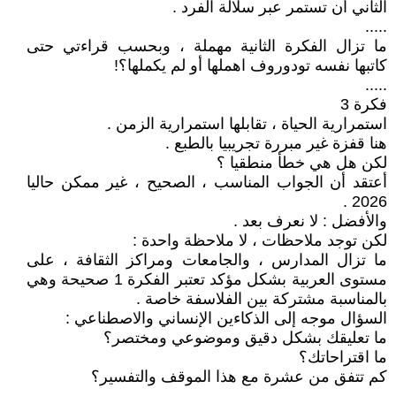
الثاني أن تستمر عبر سلالة الفرد .
.....
ما تزال الفكرة الثانية مهملة ، وبحسب قراءتي حتى
كاتبها نفسه تودوروف اهملها أو لم يكملها؟!
.....
فكرة 3
استمرارية الحياة ، تقابلها استمرارية الزمن .
هنا قفزة غير مبررة تجريبيا بالطبع .
لكن هل هي خطأ منطقيا ؟
أعتقد أن الجواب المناسب ، الصحيح ، غير ممكن حاليا
2026 .
والأفضل : لا نعرف بعد .
لكن توجد ملاحظات ، لا ملاحظة واحدة :
ما تزال المدارس ، والجامعات ومراكز الثقافة ، على
مستوى العربية بشكل مؤكد تعتبر الفكرة 1 صحيحة وهي
بالمناسبة مشتركة بين الفلاسفة خاصة .
السؤال موجه إلى الذكاءين الإنساني والاصطناعي :
ما تعليقك بشكل دقيق وموضوعي ومختصر؟
ما اقتراحاتك؟
كم تتفق من عشرة مع هذا الموقف والتفسير؟