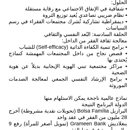
الحلول:
• شفافية في الإنفاق الاجتماعي مع رقابة مستقلة
• نظام ضريبي تصاعدي يُعيد توزيع الثروة
• ديمقراطية تشاركية تُشرك مجتمعات الفقراء في رسم
السياسات
الحلقة السادسة: البُعد النفسي والثقافي
معالجة ثقافة الفقر من الداخل:
• برامج تنمية الكفاءة الذاتية (Self-efficacy) للشباب
• قصص نجاح من داخل المجتمعات المهمشة كنماذج
يُحتذى بها
• مراكز مجتمعية تبني الهوية الإيجابية بديلاً عن هوية
الضحية
• برامج الإرشاد النفسي الجمعي لمعالجة الصدمات
الموروثة
نماذج عالمية ناجحة يمكن الاستلهام منها
الدولة البرنامج النتيجة
البرازيل Bolsa Família (تحويلات نقدية مشروطة) أخرج
28 مليون من الفقر في عقد واحد
بنغلاديش Grameen Bank (تمويل أصغر للمرأة) رفع 9