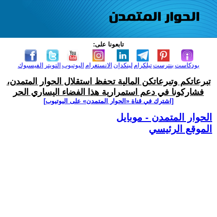
تابعونا على:
بودكاست
بنترست
تيلكرام
لينكدإن
الانستغرام
اليوتيوب
التويتر
الفيسبوك
تبرعاتكم وتبرعاتكن المالية تحفظ استقلال الحوار المتمدن،
فشاركونا في دعم استمرارية هذا الفضاء اليساري الحر
[اشترك في قناة ‫«الحوار المتمدن» على اليوتيوب]
الحوار المتمدن - موبايل
الموقع الرئيسي