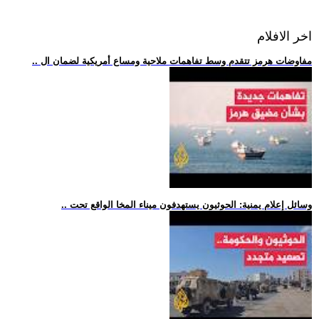
اخر الافلام
.. مفاوضات هرمز تتقدم وسط تفاهمات ملاحية ومساع أمريكية لضمان ال
.. وسائل إعلام يمنية: الحوثيون يستهدفون ميناء المخا الواقع تحت