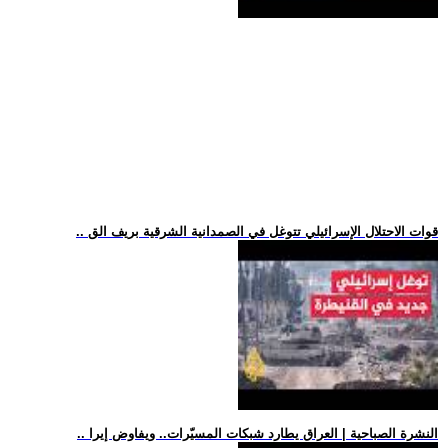
.. قوات الاحتلال الإسرائيلي تتوغل في الصمدانية الشرقية بريف الق
.. النشرة الصباحية | العراق يطارد شبكات المسيّرات.. ويفاوض إيرا