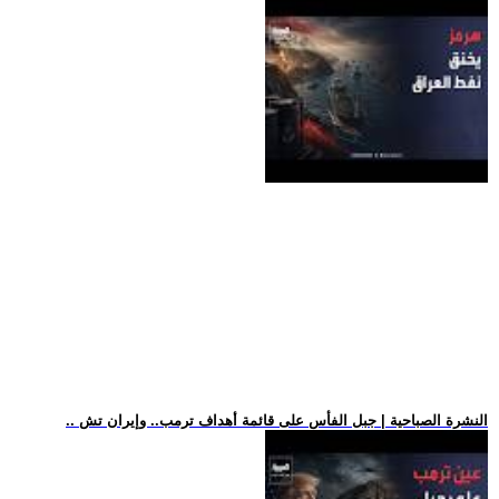
.. النشرة الصباحية | جبل الفأس على قائمة أهداف ترمب.. وإيران تش