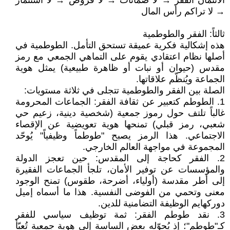
الائتمان الفقر → لا ضمانات → لا قروض → لا استثمار
→ لا تراكم رأس المال
ثالثاً: الفقر والطوطمية
هذه إشكالية فكرية عميقة تستحق التأمل. الطوطمية في
أصلها نظام اعتقادي يقوم على التماهي الجمعي مع رمز
مقدس (حيوان أو نبات أو ظاهرة طبيعية) يمثل هوية
الجماعة ويُنظّم علاقاتها.
الصلة بين الفقر والطوطمية تتجلى في ثلاثة مستويات:
1. الطوطم كتعبير عن ثقافة الفقر: الجماعات المحرومة
غالباً تلتف حول رموز جمعية (شخصية دينية، زعيم حي
شعبي، رمز قبلي) تمنحها هوية تعويضية عن الإقصاء
الاجتماعي. هذا الرمز يصبح "طوطماً وظيفياً" يُوحّد
المجموعة في مواجهة العالم الخارجي.
2. الفقر كحاجة إلى المقدس: حين تعجز الدولة
والمؤسسات عن توفير الأمان، تلجأ الجماعات الفقيرة
إلى أطر مقدسة (أولياء، أضرحة، طقوس) تمنح الوجود
معنى وتحمي من الفوضى النفسية. هذا ما أسماه إميل
دوركهايم الوظيفة التضامنية للدين.
3. نقد طوطم الفقر: ثمة توظيف سياسي للفقر
كـ"طوطم"؛ إذ يُحوّله بعض الساسة إلى هوية جمعية تُعبّأ