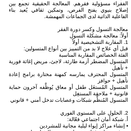
الفقراء مسؤولية فقرهم. المعالجة الحقيقية تجمع بين
إصلاح بنيوي يفتح الفرص، وتمكين ثقافي يُعيد بناء
الفاعلية الذاتية لدى الجماعات المهمشة.
معالجة التسول وكسر دورة الفقر
أولاً: معالجة مشكلة التسول
1. المقاربة التشخيصية أولاً
قبل أي علاج لا بد من التمييز بين أنواع المتسولين:
الفئة الخصائص المقاربة المناسبة
المتسول المضطر أزمة طارئة، لاجئ، مريض إغاثة فورية
+ تأهيل
المتسول المحترف يمارسه كمهنة مختارة برامج إعادة
تأهيل + حوافز
المتسول المُستغَل طفل أو معاق يُوظَّفه آخرون حماية
قانونية + ملاحقة المستغِل
المتسول المُنظَّم شبكات وعصابات تدخل أمني + قانوني
2. الحلول على المستوى الفوري
أ. شبكة أمان اجتماعي فعّالة:
• إنشاء مراكز إيواء ليلية مجانية للمشردين