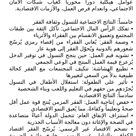
عوامل هيكلية دوراً محورياً كغياب شبكات الأمان
الاجتماعي، وانعدام فرص العمل، والأزمات الاقتصادية.
خامساً: النتائج الاجتماعية للتسول وثقافة الفقر
• تفكك الرأس المال الاجتماعي: تآكل الثقة بين طبقات
المجتمع وتعميق الانقسام بين الفقراء والأثرياء
• وصمة الفقر: يُعاني الفقراء من إقصاء رمزي يُرسّخ
شعورهم بالدونية ويُحوّل الفقر إلى هوية عار
• تشويه قيم العمل: حين ينجح التسول في توفير الدخل
يُزعزع قيمة العمل المنتج في الوعي الجمعي
• تطبيع الهشاشة: تتكيف المجتمعات مع الفقر كحالة
طبيعية بدلاً من السعي لتغييرها
• تأثير على الطفولة: استغلال الأطفال في التسول
يُجرّدهم من حقهم في التعليم واللعب وبناء الشخصية
سادساً: النتائج الاقتصادية
• خفض إنتاجية العمل: الفقر المزمن يُنتج قوة عمل أقل
صحةً وتعليماً وكفاءةً، مما يُعيق النمو الاقتصادي
• استنزاف الإنفاق العام: تتحمل الدولة أعباءً متصاعدة
في الصحة والإغاثة دون معالجة الأسباب الجذرية
• تضخم الاقتصاد غير الرسمي: يُرسّخ الفقر اقتصاد
الكفاف والتبادل غير الرسمي خارج دائرة الضريبة