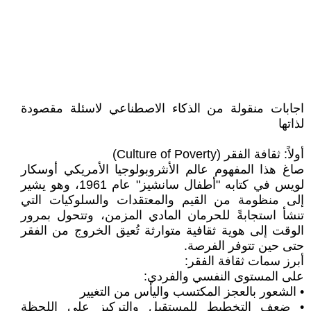
اجابات منقولة من الذكاء الاصطناعي لاسئلة مقصودة
لذاتها
أولاً: ثقافة الفقر (Culture of Poverty)
صاغ هذا المفهوم عالم الأنثروبولوجيا الأمريكي أوسكار
لويس في كتابه "أطفال سانشيز" عام 1961، وهو يشير
إلى منظومة من القيم والمعتقدات والسلوكيات التي
تنشأ استجابةً للحرمان المادي المزمن، وتتحول بمرور
الوقت إلى هوية ثقافية متوارثة تُعيق الخروج من الفقر
حتى حين تتوفر الفرصة.
أبرز سمات ثقافة الفقر:
على المستوى النفسي والفردي:
• الشعور بالعجز المكتسب واليأس من التغيير
• ضعف التخطيط للمستقبل والتركيز على اللحظة