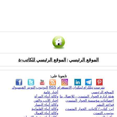
الموقع الرئيسي
الموقع الرئيسي للكاتب-ة
|
تابعونا على:
بنترست
تيلكرام
لينكدإن
الانستغرام
RSS
اليوتيوب
التويتر
الفيسبوك
الموقع الرئيسي
أخبار عامة
هيئة ادارة الحوار المتمدن - للإتصال بنا
وكالة أنباء المرأة
إحصائيات مؤسسة الحوار المتمدن
اخبار الأدب والفن
قواعد النشر
وكالة أنباء اليسار
ابرز كتاب / كاتبات الحوار المتمدن
وكالة أنباء العلمانية
يوتيوب التمدن
وكالة أنباء العمال