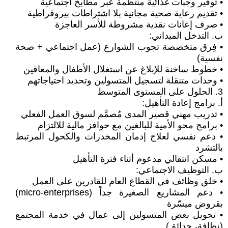
• توفير وجبات غذائية منتظمة عبر مطابخ اجتماعية
• تقديم رعاية صحية مجانية بلا اشتراطات بيروقراطية
• صرف إعانات نقدية مشروطة للأسر العاجزة
ب. التدخل الميداني:
• فِرق متخصصة تجوب الشوارع (عمل اجتماعي + صحة
نفسية)
• خطوط ساخنة للإبلاغ عن استغلال الأطفال والمعاقين
• وحدات متنقلة لتسجيل المتسولين وتحديد احتياجاتهم
3. الحلول على المستوى المتوسط
أ. برامج إعادة التأهيل:
• تدريب مهني قصير المدى مُصمَّم لسوق العمل الفعلي
• برامج محو الأمية للبالغين مع حوافز مالية للالتزام
• دعم نفسي لعلاج إدمان المخدرات والكحول المرتبط
بالتشرد
• مسكن انتقالي مدعوم أثناء فترة التأهيل
ب. التوظيف الاجتماعي:
• خلق وظائف في القطاع العام للقادرين على العمل
• دعم المشاريع الصغيرة جداً (micro-enterprises)
بقروض ميسّرة
• تحويل بعض المتسولين إلى عمال في خدمة المجتمع
(نظافة، حدائق)