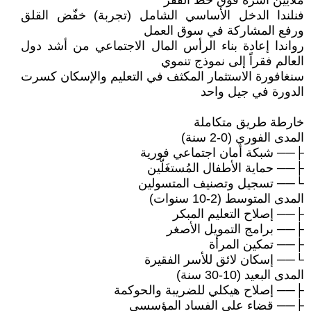
ملايين أسرة فوق خط الفقر
فنلندا الدخل الأساسي الشامل (تجربة) خفّض القلق
ورفع المشاركة في سوق العمل
رواندا إعادة بناء الرأس المال الاجتماعي من أشد دول
العالم فقراً إلى نموذج تنموي
سنغافورة الاستثمار المكثف في التعليم والإسكان كسرت
الدورة في جيل واحد
خارطة طريق متكاملة
المدى الفوري (0-2 سنة)
├── شبكة أمان اجتماعي فورية
├── حماية الأطفال المُستغَلّين
└── تسجيل وتصنيف المتسولين
المدى المتوسط (2-10 سنوات)
├── إصلاح التعليم المبكر
├── برامج التمويل الأصغر
├── تمكين المرأة
└── إسكان لائق للأسر الفقيرة
المدى البعيد (10-30 سنة)
├── إصلاح هيكلي للضريبة والحوكمة
├── قضاء على الفساد المؤسسي