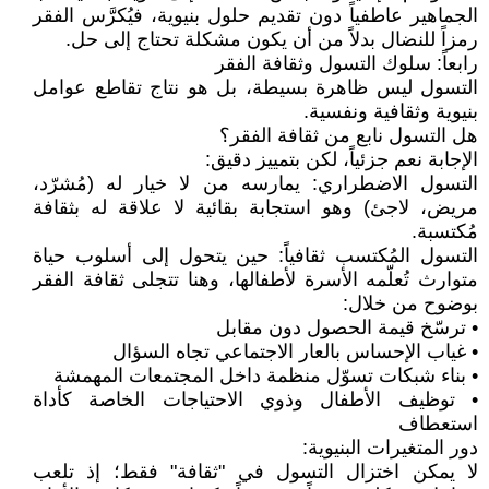
الجماهير عاطفياً دون تقديم حلول بنيوية، فيُكرَّس الفقر
رمزاً للنضال بدلاً من أن يكون مشكلة تحتاج إلى حل.
رابعاً: سلوك التسول وثقافة الفقر
التسول ليس ظاهرة بسيطة، بل هو نتاج تقاطع عوامل
بنيوية وثقافية ونفسية.
هل التسول نابع من ثقافة الفقر؟
الإجابة نعم جزئياً، لكن بتمييز دقيق:
التسول الاضطراري: يمارسه من لا خيار له (مُشرّد،
مريض، لاجئ) وهو استجابة بقائية لا علاقة له بثقافة
مُكتسبة.
التسول المُكتسب ثقافياً: حين يتحول إلى أسلوب حياة
متوارث تُعلّمه الأسرة لأطفالها، وهنا تتجلى ثقافة الفقر
بوضوح من خلال:
• ترسّخ قيمة الحصول دون مقابل
• غياب الإحساس بالعار الاجتماعي تجاه السؤال
• بناء شبكات تسوّل منظمة داخل المجتمعات المهمشة
• توظيف الأطفال وذوي الاحتياجات الخاصة كأداة
استعطاف
دور المتغيرات البنيوية:
لا يمكن اختزال التسول في "ثقافة" فقط؛ إذ تلعب