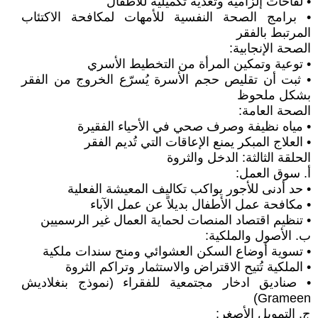
• لقاحات إلزامية وتغذية تكميلية للأطفال
• برامج الصحة النفسية للأمهات لمكافحة الاكتئاب
المرتبط بالفقر
الصحة الإنجابية:
• توعية وتمكين المرأة من التخطيط الأسري
• ثبت أن تقليص حجم الأسرة يُسرّع الخروج من الفقر
بشكل ملحوظ
الصحة العامة:
• مياه نظيفة وصرف صحي في الأحياء الفقيرة
• العلاج المبكر يمنع الإعاقات التي تُديم الفقر
الحلقة الثالثة: الدخل والثروة
أ. سوق العمل:
• حد أدنى للأجور يواكب تكاليف المعيشة الفعلية
• مكافحة عمل الأطفال بديلاً عن عمل الآباء
• تنظيم اقتصاد المنصات لحماية العمال غير الرسميين
ب. الأصول والملكية:
• تسوية أوضاع السكن العشوائي ومنح سندات ملكية
• الملكية تُتيح الاقتراض والاستثمار وتراكم الثروة
• صناديق ادخار مجتمعية للفقراء (نموذج بنغلاديش
Grameen)
ج. التمويل الأصغر: