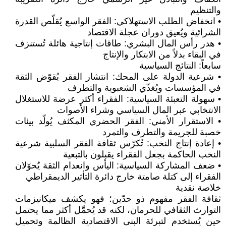
والتنظيم
• انخفاض الطلب الاستهلاكي: الفقر الواسع يُقلّص القدرة
الشرائية ويُعيق دوران عجلة الاقتصاد
• هدر رأس المال البشري: طاقات إنتاجية هائلة تُستنزف
في البقاء بدلاً من الابتكار والإنتاج
سابعاً: النتائج السياسية
• شرعية الدولة على المحك: انتشار الفقر يُقوّض الثقة
في المؤسسات ويُغذّي الشعبوية والتطرف
• سهولة التعبئة السياسية: الفقراء أكثر عرضة للاستغلال
الانتخابي عبر المال السياسي وشراء الأصوات
• الاستقرار الأمني: الفقر الحضري المكثف يُولّد بيئات
خصبة للجريمة والتطرف والتمرد
• إعادة إنتاج النخب: تُكرّس ثقافة الفقر السلبية شرعية
النخب الحاكمة بجعل الفقراء يقبلون بالتبعية
• ضعف المشاركة السياسية: اليأس وانعدام الثقة يُحوّلان
الفقراء إلى كتلة صامتة خارج دائرة التأثير الديمقراطي
خلاصة نقدية
ثقافة الفقر مفهوم ذو حدّين؛ فهو يكشف ميكانيزمات
التوارث الثقافي للحرمان، لكنه قد يُحمَّل أكثر مما يحتمل
حين يُستخدم لتبرئة البنى الاقتصادية الظالمة وتحميل