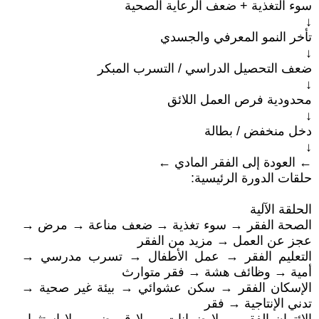
سوء التغذية + ضعف الرعاية الصحية
↓
تأخر النمو المعرفي والجسدي
↓
ضعف التحصيل الدراسي / التسرب المبكر
↓
محدودية فرص العمل اللائق
↓
دخل منخفض / بطالة
↓
← العودة إلى الفقر المادي ←
حلقات الدورة الرئيسية:
الحلقة الآلية
الصحة الفقر → سوء تغذية → ضعف مناعة → مرض →
عجز عن العمل → مزيد من الفقر
التعليم الفقر → عمل الأطفال → تسرب مدرسي →
أمية → وظائف هشة → فقر متوارث
الإسكان الفقر → سكن عشوائي → بيئة غير صحية →
تدني الإنتاجية → فقر