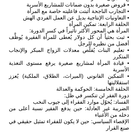
• قروض صغيرة بدون ضمانات للمشاريع الأسرية
• التجارب الناجحة أثبتت فاعليته خاصة مع المرأة
• التعاونيات الإنتاجية بديل عن العمل الفردي الهش
الحلقة الرابعة: تمكين المرأة
المرأة هي المحور الأكثر تأثيراً في كسر الدورة:
• ثبت بحثياً أن كل دولار يُعطى للمرأة الفقيرة يُوظَّف
أفضل من نظيره للرجل
• تعليم البنات يُقلّص معدلات الزواج المبكر والإنجاب
المتكرر
• قيادة المرأة لمشاريع صغيرة يرفع مستوى التغذية
الأسرية
• التمكين القانوني (الميراث، الطلاق، الملكية) يُعزز
استقلاليتها
الحلقة الخامسة: الحوكمة والعدالة
دورة الفقر لن تنكسر في ظل:
الفساد: يُحوّل موارد الفقراء إلى جيوب النخب
الضريبة غير العادلة: حين يدفع الفقير نسبة أعلى من
دخله من الأغنياء
الإقصاء السياسي: حين لا يكون للفقراء تمثيل حقيقي في
صنع القرار