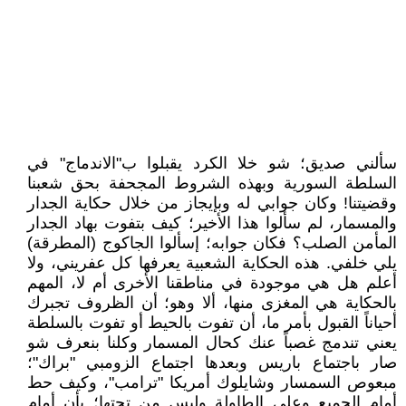
سألني صديق؛ شو خلا الكرد يقبلوا ب"الاندماج" في
السلطة السورية وبهذه الشروط المجحفة بحق شعبنا
وقضيتنا! وكان جوابي له وبإيجاز من خلال حكاية الجدار
والمسمار، لم سألوا هذا الأخير؛ كيف بتفوت بهاد الجدار
المأمن الصلب؟ فكان جوابه؛ إسألوا الجاكوج (المطرقة)
يلي خلفي. هذه الحكاية الشعبية يعرفها كل عفريني، ولا
أعلم هل هي موجودة في مناطقنا الأخرى أم لا، المهم
بالحكاية هي المغزى منها، ألا وهو؛ أن الظروف تجبرك
أحياناً القبول بأمر ما، أن تفوت بالحيط أو تفوت بالسلطة
يعني تندمج غصباً عنك كحال المسمار وكلنا بنعرف شو
صار باجتماع باريس وبعدها اجتماع الزومبي "براك"؛
مبعوص السمسار وشايلوك أمريكا "ترامب"، وكيف حط
أمام الجميع وعلى الطاولة وليس من تحتها؛ بأن أمام