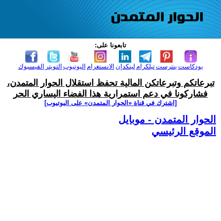
تابعونا على:
بودكاست
بنترست
تيلكرام
لينكدإن
الانستغرام
اليوتيوب
التويتر
الفيسبوك
تبرعاتكم وتبرعاتكن المالية تحفظ استقلال الحوار المتمدن،
فشاركونا في دعم استمرارية هذا الفضاء اليساري الحر
[اشترك في قناة ‫«الحوار المتمدن» على اليوتيوب]
الحوار المتمدن - موبايل
الموقع الرئيسي