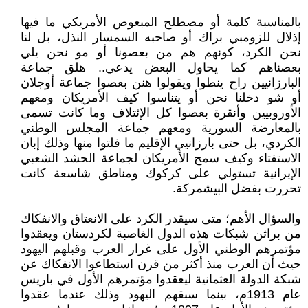
بالمناسبة كلمة أو مصطلح المبعوص الأمريكي ما فيها
إذلال للزومبي براك أو صاحبه السمسار النذل، بل لنا
نحن الكرد، كونهم هم من بعصونا أو مو نحن يلي
بعصناهم كما يحاول البعض يدعي.. هلق جماعة
البارزانيين راح ينطوا ويقولوا هنن بعصوا جماعة أوجلان
أو شو دخلنا نحن أو يتناسوا كيف الأمريكان ومعهم
الأوروبيين وأنقرة بعصوا كل الإئتلاف وما كانت تسمى
بالمعارضة السورية ومعهم جماعة المجلس الوطني
الكردي، بل حتى بارزانيي الإقليم ما فلتوا منها وذلك إبان
الاستفتاء وكيف سمح الأمريكان لجماعة الحشد الشعبي
الإيرانية تستولي على كركوك ومناطق شاسعة كانت
تحررت بفضل البيشمركة.
والسؤال الأهم؛ متى سيقدر الكرد على الانعتاق والانفكاك
من براثن شبكات هذه الدول الغاصبة لكردستان ويعقدوا
مؤتمرهم الوطني الأول على غرار العرب وقبلهم اليهود
حيث أن العرب منذ أكثر من قرن استطاعوا الانفكاك عن
شبكة الدولة العثمانية ليعقدوا مؤتمرهم الأول في باريس
عام 1913م، بينما سبقهم اليهود وذلك عندما عقدوا