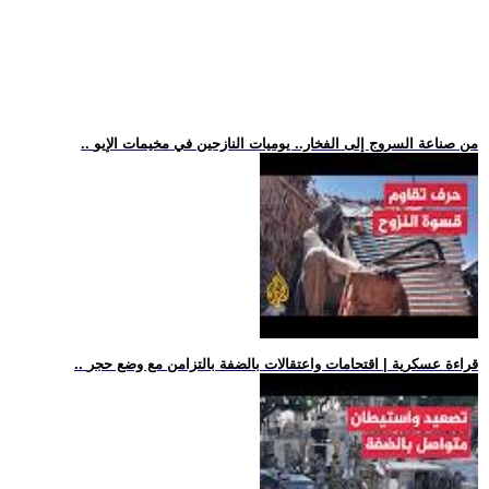
.. من صناعة السروج إلى الفخار.. يوميات النازحين في مخيمات الإيو
.. قراءة عسكرية | اقتحامات واعتقالات بالضفة بالتزامن مع وضع حجر