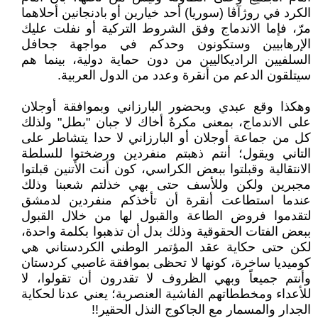
الكرد في روژآڤا (سوريا) أحد خيارين أو بادنجانين أحلاهما
مرّ، فإما الاندماج وفق الشروط التركية أو نفلت عليك
الإرهابيين وستكونون وحدكم في مواجهة جحافل
السلفيين الراديكاليين من دون حماية دولية، بينما هم
سيتلقون الدعم من أنقرة وعدد من الدول العربية.
وهكذا وقع عبدي وبحضور البارزاني وبموافقة أوجلان
على الاندماج، بمعنى مكرهٌ أخاك لا جبان "بطل" ولذلك
كل من جماعة أوجلان أو البارزاني لا حدا يتشاطر على
التاني ويقول؛ أنتم ذهبتم منفردين ورضختوا للسلطة
الانتقالية وقبلتوا ببعض الكراسي، كون أنت الأتنين قبلتوا
مجبرين ولكن وللأسف حتى بهي خذلتم شعبنا وذلك
عندما استطاعت أنقرة أن تأخذكم منفردين لدمشق
لتقدموا فروض الطاعة والقبول لها من خلال القبول
ببعض الفتات الحقوقية وذلك بدل أن تذهبوا بكلمة واحدة،
لكن حتى حكاية عقد المؤتمر الوطني الكردستاني هي
كوميديا ساخرة، كونها لا تحظى بموافقة غاصبي كردستان
وأنتم جميعاً وبهي الظروف لا تقدرون أن تقولوا، لا
للأعداء ومخططاتهم الفاشية العنصرية؛ يعني عدنا لحكاية
الجدار والمسمار مع الجاكوج النذل الحقير!!