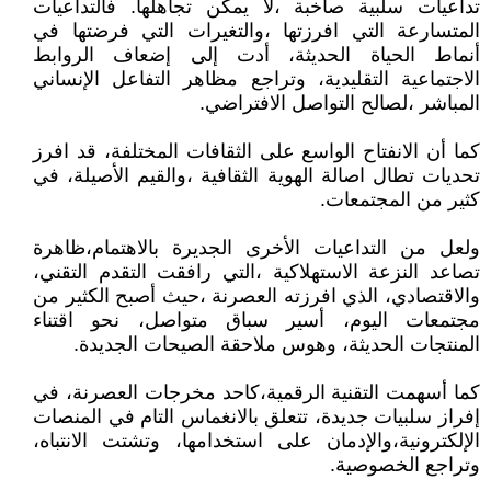
تداعيات سلبية صاخبة ،لا يمكن تجاهلها. فالتداعيات
المتسارعة التي افرزتها ،والتغيرات التي فرضتها في
أنماط الحياة الحديثة، أدت إلى إضعاف الروابط
الاجتماعية التقليدية، وتراجع مظاهر التفاعل الإنساني
المباشر ،لصالح التواصل الافتراضي.
كما أن الانفتاح الواسع على الثقافات المختلفة، قد افرز
تحديات تطال اصالة الهوية الثقافية ،والقيم الأصيلة، في
كثير من المجتمعات.
ولعل من التداعيات الأخرى الجديرة بالاهتمام،ظاهرة
تصاعد النزعة الاستهلاكية ،التي رافقت التقدم التقني،
والاقتصادي، الذي افرزته العصرنة ،حيث أصبح الكثير من
مجتمعات اليوم، أسير سباق متواصل، نحو اقتناء
المنتجات الحديثة، وهوس ملاحقة الصيحات الجديدة.
كما أسهمت التقنية الرقمية،كاحد مخرجات العصرنة، في
إفراز سلبيات جديدة، تتعلق بالانغماس التام في المنصات
الإلكترونية،والإدمان على استخدامها، وتشتت الانتباه،
وتراجع الخصوصية.