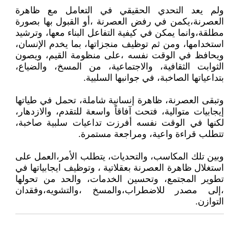
ولم يعد التحدي الحقيقي في التعامل مع ظاهرة
العصرنة،يكمن في رفض العصرنة ،أو القبول بها بصورة
مطلقة،وانما يمكن في كيفية التفاعل البناء معها، وترشيد
استخدامها، ومن ثم توظيف منجزاتها، بما يخدم الإنسان،
ويحافظ في الوقت نفسه ،على منظومة القيم، ويصون
الثوابت الثقافية، والاجتماعية، من المسخ، والضياع،
بتداعياتها الصاخبة، في جوانبها السلبية.
وتبقى العصرنة، ظاهرة إنسانية شاملة، تحمل في طياتها
إيجابيات متوالية، فتحت آفاقاً واسعة للتقدم، والازدهار،
لكنها في الوقت نفسه أفرزت تداعيات سلبية صاخبة،
تتطلب قراءة واعية، ومراجعة مستمرة.
وبين تلك المكاسب، والتحديات، يتطلب الأمر،العمل على
استغلال ظاهرة العصرنة بعقلاتية ، وتوظيف ايجابياتها في
تطوير المجتمع، وتحسين الخدمات، والحد من تحولها
،إلى مصدر للاضطراب،والمسخ ،والتشويه،وفقدان
التوازن.