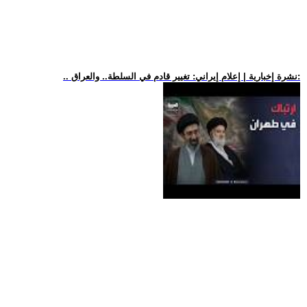
.. نشرة إخبارية | إعلام إيراني: تغيير قادم في السلطة.. والعراق: