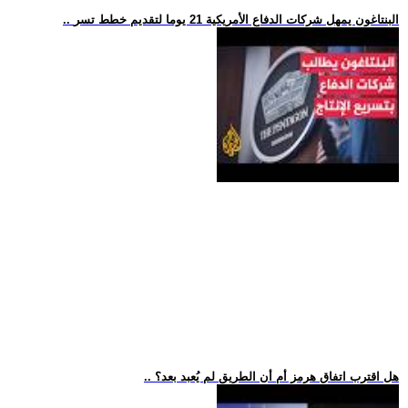
.. البنتاغون يمهل شركات الدفاع الأمريكية 21 يوما لتقديم خطط تسر
.. هل اقترب اتفاق هرمز أم أن الطريق لم يُعبد بعد؟