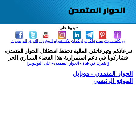
تابعونا على:
بودكاست
بنترست
تيلكرام
لينكدإن
الانستغرام
اليوتيوب
التويتر
الفيسبوك
تبرعاتكم وتبرعاتكن المالية تحفظ استقلال الحوار المتمدن،
فشاركونا في دعم استمرارية هذا الفضاء اليساري الحر
[اشترك في قناة ‫«الحوار المتمدن» على اليوتيوب]
الحوار المتمدن - موبايل
الموقع الرئيسي