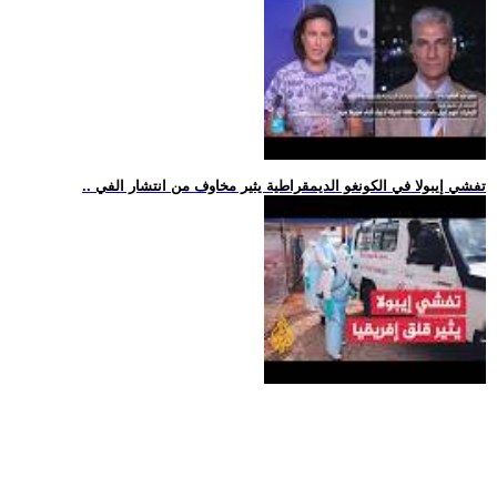
.. تفشي إيبولا في الكونغو الديمقراطية يثير مخاوف من انتشار الفي