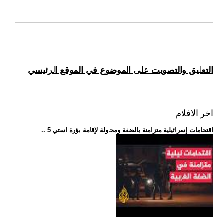
التعليق والتصويت على الموضوع في الموقع الرئيسي
اخر الافلام
.. 5 اقتحامات إسرائيلية متزامنة بالضفة ومحاولة لإقامة بؤرة استي