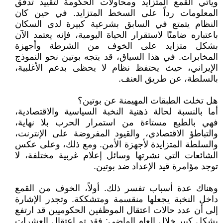
ويأتي القمع المتزايد ومحاولات الحكومة لتقييد تدفق
المعلومات رداً على السخط المتزايد. في حين كان
النظام يتمتع في السابق بشرعية كبيرة لدى السكان
باعتباره ضامنًا لاستقرار الحياة اليومية، فإنه يعتمد الآن
بشكل متزايد على الخوف من الشرطة وأجهزة
المخابرات. في هذا السياق، قد يتجه بوتين نحو النموذج
الإيراني، حيث يحتفظ نظام لا يحظى بدعم الأغلبية،
بالسلطة، عن طريق العنف.
هل تخلت الطبقات المهيمنة عن بوتين؟
أما بالنسبة لحالة ذهنية النخبة السياسية والاقتصادية،
فهي بالطبع مستاءة من استمرار الحرب بلا نهاية،
والتباطؤ الاقتصادي، والقيود المفروضة على الإنترنت،
والسلطة المتزايدة لأجهزة الأمن. ومع ذلك، وعلى عكس
الشائعات التي نشرتها وسائل إعلام غربية مختلفة، لا
توجد مؤامرة قيد الإعداد ضد بوتين.
وهناك عدة أسباب تفسر ذلك. أولاً، الخوف من القمع
داخل النخبة يجعلها منقسمة ومتشككة. وتجدر الإشارة
إلى أن عدد حالات اعتقال الموظفين الحكوميين قد ارتفع
بشكل كبير خلال العام الماضي: فقد تم اعتقال العشرات