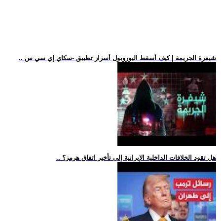
.. شيفرة الجريمة | كيف أسقط اليوروبول أسرار تطبيق -سكاي إي سي س
.. هل تقود الخلافات الداخلية الإيرانية إلى تأخير اتفاق هرمز؟