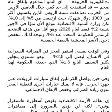
بـ«الكيينزية الحربية» — أي النمو المدعوم بإنفاق عام
ضخم — قد استنفدت إلى حد كبير. خلال العامين الأولين
من الحرب، تضاعفت نسبة الروس الذين يكسبون أكثر
من 1000 دولار شهريًا، حيث ارتفعت من 5% إلى 10%.
لكن وزارة التنمية الاقتصادية تتوقع الآن نموًا في الأجور
بنسبة 2% فقط لعام 2026، وهو أقل من هدف التضخم
الرسمي للحكومة، المحدد عند 5%. ونتيجة لذلك، تنخفض
دخول الأسر المعيشية بالقيمة الحقيقية.
وفي الوقت نفسه، استمر العجز في الميزانية الفيدرالية
في الاتساع، ليصل إلى 2,5% — وهو مستوى يتجاوز
بكثير السقف البالغ 1,6% الذي حددته الحكومة لهذا
العام.
وفي حين يواصل الكرملين إنفاق مليارات الروبلات على
جهود الحرب، فإنه لا يملك خيارات أخرى لتغطية العجز
سوى زيادة الضرائب وخفض الإنفاق الاجتماعي.
إن تفاقم الأزمة الاقتصادية يقوض أسطورة «استقرار
بوتين»، لكنه لن يؤدي بالضرورة إلى مظاهرات
جماهيرية. وعلى غرار التسعينيات، خلال ما سمي