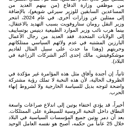
من موظفي وزارة الدفاع (من بينهم العديد من
المساعدين السابقين للوزير سيرغي شويغو)، بالإضافة
إلى ممثلين عن وزارات أخرى. في عام 2024، انتحر
وزير النقل رومان ستاروفويت بسبب التهديد بالاعتقال،
بينما هرب نائب وزير الموارد الطبيعية دينيس بوتساييف
إلى الولايات المتحدة. فقد العديد من رجال الأعمال
البارزين المشتبه في عدم ولائهم السياسي ممتلكاتهم
وحريتهم (وهذا ما حدث على سبيل المثال لفاديم
موشكوفيتش، مالك إحدى أكبر الشركات الزراعية في
البلاد).
ثانياً، إن أجندة وآفاق مثل هذه المؤامرة غير مؤكدة في
الظروف الحالية، لأن هذه النخبة لا تملك رؤية مشتركة
واضحة لتوجه بديل للسياسة الخارجية ولا لشروط إنهاء
الحرب.
أخيراً، قد يؤدي اختفاء بوتين إلى اندلاع صراعات واسعة
النطاق داخل النخبة الروسية للسيطرة على الممتلكات.
بعد أن دمر بوتين جميع المؤسسات السياسية في البلاد
خلال 25 عاماً من حكمه، أصبح هو نفسه العامل الوحيد