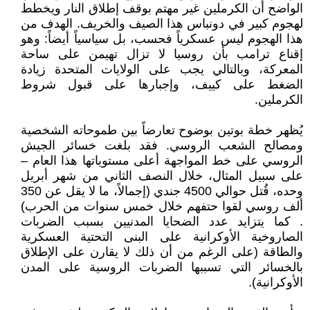
الواضح أن الكرملين غير مهتم بوقف إطلاق النار ويخطط
لهجوم كبير في دونباس هذا الصيف والخريف. الهدف من
هذا الهجوم ليس عسكرياً فحسب، بل سياسياً أيضاً: وهو
إقناع ترامب بأن روسيا لا تزال تهيمن على ساحة
المعركة، وبالتالي يجب على الولايات المتحدة زيادة
الضغط على كييف، وإجبارها على قبول شروط
الكرملين.
يُظهر خطة بوتين بوضوح تعارضاً بين طموحاته الشخصية
ومصالح الشعب الروسي. فقد بلغت خسائر الجيش
الروسي على خط المواجهة أعلى مستوياتها هذا العام –
على سبيل المثال، خلال النصف الثاني من شهر أبريل
وحده، قُتل حوالي 4500 جندي (إجمالاً، ما لا يقل عن 350
ألف روسي لقوا حتفهم خلال خمس سنوات من الحرب)
. كما يتزايد عدد الضحايا المدنيين بسبب الضربات
الصاروخية الأوكرانية على البنى التحتية العسكرية
والطاقة (على الرغم من أن ذلك لا يقارن على الإطلاق
بالخسائر التي تسببها الضربات الروسية على المدن
الأوكرانية).