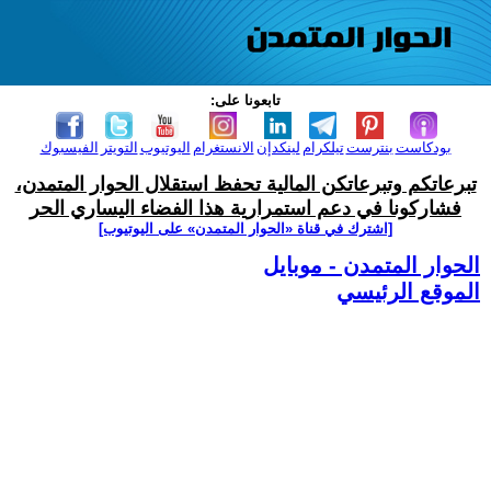
تابعونا على:
بودكاست
بنترست
تيلكرام
لينكدإن
الانستغرام
اليوتيوب
التويتر
الفيسبوك
تبرعاتكم وتبرعاتكن المالية تحفظ استقلال الحوار المتمدن،
فشاركونا في دعم استمرارية هذا الفضاء اليساري الحر
[اشترك في قناة ‫«الحوار المتمدن» على اليوتيوب]
الحوار المتمدن - موبايل
الموقع الرئيسي