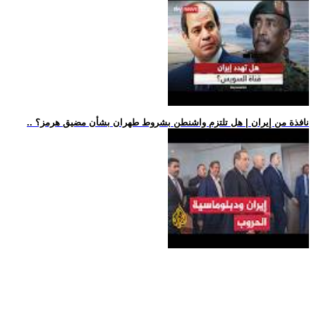
.. نافذة من إيران | هل تلتزم واشنطن بشروط طهران بشأن مضيق هرمز؟