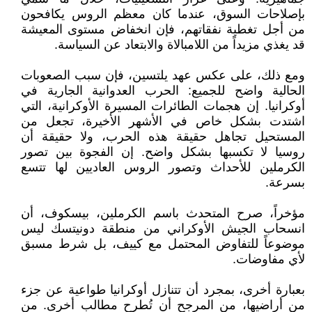
بإصلاحات السوق، عندما كان معظم الروس يكافحون
من أجل تغطية نفقاتهم، فإن انخفاض مستوى المعيشة
قد يغذي مزيداً من اللامبالاة والابتعاد عن السياسة.
ومع ذلك، على عكس عهد يلتسين، فإن سبب الصعوبات
الحالية واضح للجميع: الحرب العدوانية الجارية في
أوكرانيا. إن هجمات الطائرات المسيرة الأوكرانية، التي
اشتدت بشكل خاص في الأشهر الأخيرة، تجعل من
المستحيل تجاهل حقيقة هذه الحرب، ولا حقيقة أن
روسيا لا تكسبها بشكل واضح. إن الفجوة بين تصور
الكرملين للأحداث وتصور الروس العاديين لها تتسع
بسرعة.
مؤخراً، صرح المتحدث باسم الكرملين، بيسكوف، أن
انسحاب الجيش الأوكراني من منطقة دونيتسك ليس
موضوعاً للتفاوض المحتمل مع كييف، بل شرط مسبق
لأي مفاوضات.
بعبارة أخرى، بمجرد أن تتنازل أوكرانيا طواعية عن جزء
من أراضيها، من المرجح أن تُطرح مطالب أخرى. من