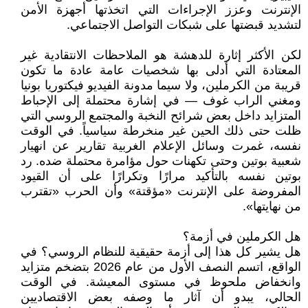
الإنترنت وعزز الإجراءات التي اتخذتها أجهزة الأمن
لتشديد قبضتها على شبكات التواصل الاجتماعي.
لكن الأكثر إثارة للدهشة هو الملاحظات الانتقادية غير
المعتادة التي أدلى بها شخصيات عامة عادة ما تكون
قريبة من الكرملين، ولا سيما مدونة الفيديو فيكتوريا بونيا
ومغني الراب غوف — في إشارة محتملة إلى الإحباط
المتزايد داخل بعض شرائح النخبة والمجتمع الروسي التي
ظلت حتى ذلك الحين غير منخرطة سياسياً. في الوقت
نفسه، غمرت وسائل الإعلام الغربية تقارير عن انهيار
شعبية بوتين وحتى تكهنات حول مؤامرة محتملة ضده. رد
بوتين نفسه بالتأكيد مرارًا وتكرارًا على أن القيود
المفروضة على الإنترنت «مؤقتة» وأن الحرب «تقترب
من نهايتها».
هل الكرملين في أزمة؟
هل يشير كل هذا إلى أزمة حقيقية للنظام الروسي؟ في
الواقع، اتسم النصف الأول من عام 2026 بتضخم متزايد
وانخفاض ملحوظ في مستوى المعيشة. في الوقت
الحالي، يبدو أن آثار ما وصفه بعض الاقتصاديين