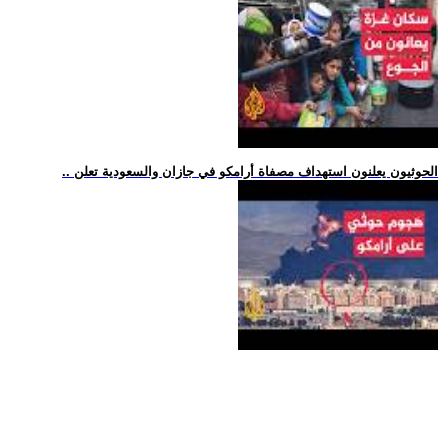
.. الحوثيون يعلنون استهداف مصفاة أرامكو في جازان والسعودية تعلن