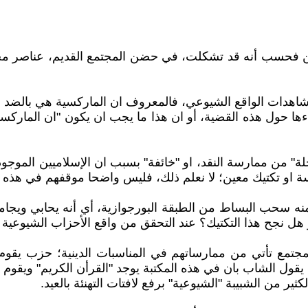
علن فحسب أنه قد تشكلت، في حضن المجتمع القديم، عناصر مجتم
هدات الواقع الشيوعي، فالمعروف ان الماركسية هي بالضد من 
ها حول هذه القضية، أو ان هذا ما يجب ان يكون "ان الماركسية 
"خجلة" من ممارسة النقد، او "خائفة" بسبب ان الإسلاميين ال
سة او تكتيك معين؛ لا نعلم ذلك، فليس واضحا موقفهم في هذه 
ه سحب البساط من الطبقة البورجوازية، أي أنه يحابي ويجامل 
 هل نجح هذا التكتيك؟ عند التحقق من واقع الأحزاب الشيوعية ن
مجتمع تأتي من ممارساتهم في المناسبات الدينية؛ حزب يقوم ب
 يقول الشاب بان في هذه المكتبة يوجد "القرأن الكريم" ويقوم 
 من الشبيبة "الشيوعية" برفع لافتات التهنئة بالعيد.