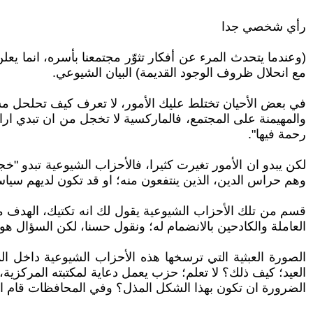
رأي شخصي جدا
(وعندما يتحدث المرء عن أفكار تثوّر مجتمعنا بأسره، انما ي
مع انحلال ظروف الوجود القديمة) البيان الشيوعي.
في بعض الأحيان تختلط عليك الأمور، لا تعرف كيف تحلحل مشا
والمهيمنة على المجتمع، فالماركسية لا تخجل من ان تبدي اراء
رحمة فيها".
لكن يبدو ان الأمور تغيرت كثيرا، فالأحزاب الشيوعية تبدو 
وهم حراس الدين، الذين ينتفعون منه؛ او قد تكون لديهم سيا
قسم من تلك الأحزاب الشيوعية يقول لك انه تكتيك، الهدف من
العاملة والكادحين بالانضمام له؛ ونقول حسنا، لكن السؤال هو
الصورة العبثية التي ترسخها هذه الأحزاب الشيوعية داخل ال
العيد؛ كيف ذلك؟ لا تعلم؛ حزب يعمل دعاية لمكتبته المركزية،
الضرورة ان تكون بهذا الشكل المذل؟ وفي المحافظات قام الكثير