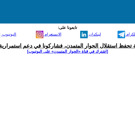
تابعونا على:
لكرام
لينكدإن
الانستغرام
اليوتيوب
ية تحفظ استقلال الحوار المتمدن، فشاركونا في دعم استمرارية 
[اشترك في قناة ‫«الحوار المتمدن» على اليوتيوب]