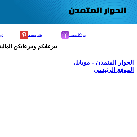
بودكاست
بنترست
تي
تبرعاتكم وتبرعاتكن المال
الحوار المتمدن - موبايل
الموقع الرئيسي