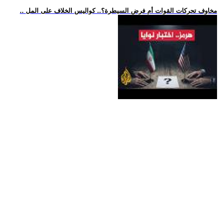
.. مخاوف تحركات القوات أم فرض السيطرة؟.. كواليس الخلاف على المل