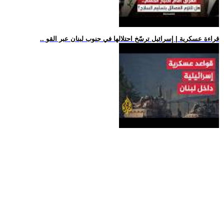
.. قراءة عسكرية | إسرائيل ترسّخ احتلالها في جنوب لبنان عبر القو