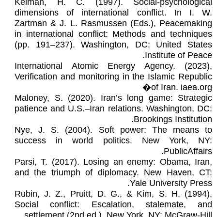
Kelman, H. C. (1997). Social-psychological
dimensions of international conflict. In I. W.
Zartman & J. L. Rasmussen (Eds.), Peacemaking
in international conflict: Methods and techniques
(pp. 191–237). Washington, DC: United States
Institute of Peace.
International Atomic Energy Agency. (2023).
Verification and monitoring in the Islamic Republic
of Iran. iaea.org⁠�
Maloney, S. (2020). Iran’s long game: Strategic
patience and U.S.–Iran relations. Washington, DC:
Brookings Institution.
Nye, J. S. (2004). Soft power: The means to
success in world politics. New York, NY:
PublicAffairs.
Parsi, T. (2017). Losing an enemy: Obama, Iran,
and the triumph of diplomacy. New Haven, CT:
Yale University Press.
Rubin, J. Z., Pruitt, D. G., & Kim, S. H. (1994).
Social conflict: Escalation, stalemate, and
settlement (2nd ed.). New York, NY: McGraw-Hill.