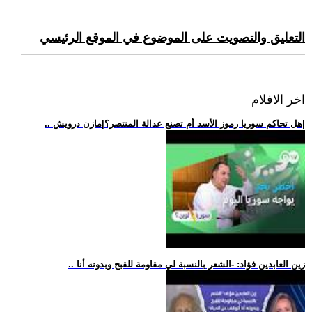
التعليق والتصويت على الموضوع في الموقع الرئيسي
اخر الافلام
.. هل تحاكم سوريا رموز الأسد أم تصنع عدالة المنتصر؟|مازن درويش|
.. زين العابدين فؤاد: -الشعر بالنسبة لي مقاومة للقبح وبدونه أنا