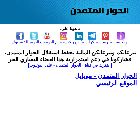
تابعونا على:
بودكاست
بنترست
تيلكرام
لينكدإن
الانستغرام
اليوتيوب
التويتر
الفيسبوك
تبرعاتكم وتبرعاتكن المالية تحفظ استقلال الحوار المتمدن،
فشاركونا في دعم استمرارية هذا الفضاء اليساري الحر
[اشترك في قناة ‫«الحوار المتمدن» على اليوتيوب]
الحوار المتمدن - موبايل
الموقع الرئيسي