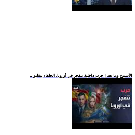
.. الأسبوع وما بعد | حرب داخلية تنفجر في أوروبا: الحلفاء ينقلبو