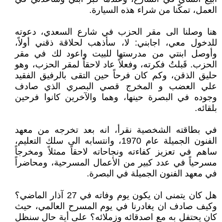
العمل، تمكّنا من شراء هذه السيارة.
هنا وصلنا الى مقر الحزب في شارع السعدي، دعوته
للدخول معي، اجابني: لا، سأذهب لحلاقة ذقني أولاً،
وأوصل ابنتي من مدرستها للبيت واعود لك في مقر
الحزب. قَبلتُ فكرته، وفعلاً عاد لاحقاً لمقر الحزب، وهو
حليق الذقن، وكم كان فرحاً حين التقى بالرفيق الفقيد
علي العضب و المخرج قصي البصري الذي صادف
وجوده في البصرة حينها، وهما والآخرين كانوا فرحين
بلقائه.
في بطاقته الشخصية نقرأ، انه بعد تخرجه من معهد
الفنون الجميلة عام 1970، وانتسابه الى سلك التعليم،
ساهم في تعزيز كفاءته ونجاحاته لاحقاً ممثلاً ومخرجاً
مسرحياً في عدد كبير من الأعمال المسرحية، ومحاضراً
في معهد الفنون الجميلة في البصرة.
هل كان يتمنى ان يكون يوم وفاته في 27 آذار الماضي؟
وكيف صادف ان يغادرنا في يوم المسرح العالمي، حيث
كان يحتفل به مع اصدقائه وزملائه؟ على أية حال سنظل