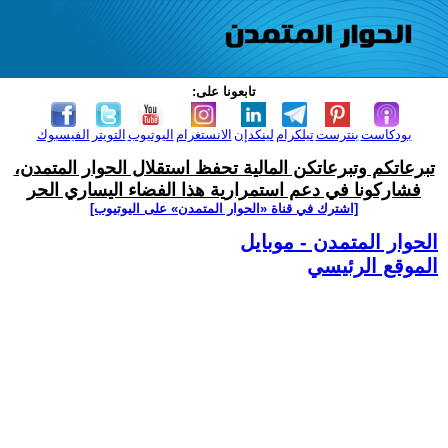
تابعونا على:
بودكاست
بنترست
تيلكرام
لينكدإن
الانستغرام
اليوتيوب
التويتر
الفيسبوك
تبرعاتكم وتبرعاتكن المالية تحفظ استقلال الحوار المتمدن،
فشاركونا في دعم استمرارية هذا الفضاء اليساري الحر
[اشترك في قناة ‫«الحوار المتمدن» على اليوتيوب]
الحوار المتمدن - موبايل
الموقع الرئيسي