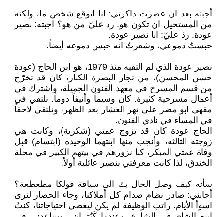
أجبته بعد ان عصرت ذاكرتي: انا اتوقع شخص ما، ولكنه
من المستحيل ان تكون هو. رد عليّ من هو؟ اجبته: نصير
عودة. ردَ عليّ: انا نصير عودة.
حبستُ دموعي، وشعرتُ انه حبس دموعه أيضاً.
نصير عودة الذي لم التقيه منذ 1979، هو ابن الحاج (عودة
حسن المحسن)، من تجار البصرة الكبار، كان قد تخرّج
من قسم المسرح في معهد الفنون الجميلة، واشترك في
أعمال مسرحية كثيرة. كان وسيماً وأنيقاً دوماً. نلتقي في
مقهى ابو مضر على نهر العشار بعد الظهر، ونلتقي لاحقاً
في المساء في نادي الفنون.
الحاج عودة كان قد تزوج عمتي (شكرية)، وكانت هي
زوجته الثالثة، وأنجب منها ابنتهما الوحيدة (ابتسام) قبل
وفاة عمتي المبكر، كنا نزورهم في بيتهم الكبير في محلة
الخندق، لذا كانت معرفتي بنصير عائلية أولاً.
سأته كيف وصل الحال بك الى سياقة فولكا مطعطعة؟
أجابني: صادر نظام صدام كل أملاكنا، وجاء الحصار لنرى
اسوأ الأيام. راتب الوظيفة لم يكن ليغطي احتياجاتنا، كنتُ
ابيع الشاي في الشارع، وعندما كَبُرَ ابني وساعدني في