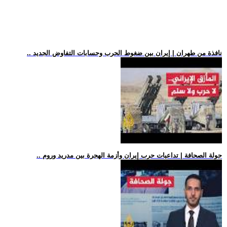
.. نافذة من طهران | إيران بين ضغوط الحرب وحسابات التفاوض الجديد
.. جولة الصحافة | تداعيات حرب إيران وأزمة الهجرة بين مدريد وروم