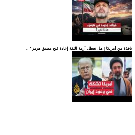
.. نافذة من أمريكا | هل تعطل أزمة الثقة إعادة فتح مضيق هرمز؟