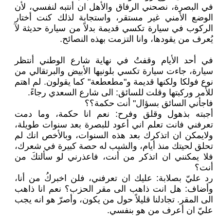
في البصرة، نصحني الرفاق والأهل ان أنتبه لنفسي، لأن
الوضع الأمني غير مستقر، واستجابة لذلك كنت أختار
الركوب في سيارة تكسي قديمة بدلاً من سيارة حديثة لآ
يُعرف من يقودها، وانا التزمت بهذه النصائح.
في أحد الأيام وقفتُ في نهاية شارع الوطني أنتظر
سيارة، جاءت سيارة تكسي بلونيها الأبيض والبرتقالي من
نوع فولكا ولكنها قديمة و"مطعطعة" كما يقولون. لم اهتم
للأمر وركبتها وقلت للسائق: الى شارع السعدي رجاءً.
فاجأني السائق بسؤال" أنت حكمة؟؟
أجبته بذهول وقلق وفرح: نعم انا حكمة، وما دمت
تعرفني فانت تعلم اني أعود للبصرة بعد سنوات طويلة،
ولايمكن ان اتذكرك بعد هذه السنوات، وبالأخص انك لم
تحلق لحيتك منذ أيام، والشيب له حصة كبيرة في شعرك،
فلا يمكنني ان اتذكر من أنت، فاعذرني لو سألتكَ من
أنت؟
رد عليّ بصلابة: عليك ان تعرفني، فلن اخبركُ من أنا،
وأضاف: هل انت ذاهب الى مقر الحزب؟ نعم انا ذاهب
الى المقر. تجادلنا قليلاً حول من يكون، وأصرّ هو انه يجب
عليّ ان أعرف من هو بنفسي.