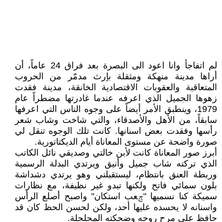
لم اتفاجأ وانا اعود الى البصرة بعد فراق 24 عاماً، أن
أراها مدينة منهكة ومثقلة بإرث مدمّر من الحروب
المتعاقبة والعقوبات الاقتصادية الخانقة، مدينة فقدت
زهوها الجميل الذي اعرفه عندما غادرتها مضطراً عام
1979، وينطبق الأمر أيضاً على وجوه الناس التي اعرفها
سابقاً، من الأهل والأصدقاء، والتي شاخت وشاب شعر
رأسها وفقدت بعض اسنانها. كانت تلك الوجوه تنقل لي
صورة واضحة عن مستوى المعاناة أيام الديكتاتورية.
أبرز صور المعاناة كانت لأبن خالتي وصديقي نائل الكاتب
الذي تركته شاب جميل وأنيق ويرتدي البدلة الرسمية
وربطة العنق بانتظام، ليستقبلني وهو يرتدي دشداشة
بلون سمائي فاتح ولكنها تبدو غير نظيفة، مع نظارات
سميكة كنا نسميها "ݘعب استكان" واصبح أصلع الرأس
واسنانه لا يحسده عليها أحد، ولكن لحسن الحظ كان قد
حافظ على مرح روحه وضحكته المجلجلة.