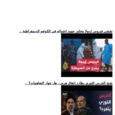
.. تفشي فيروس إيبولا يتجاوز جهود احتوائه في الكونغو الديمقراطية
.. شبح الحرس الثوري يطارد اتفاق هرمز.. هل تنهار التفاهمات؟