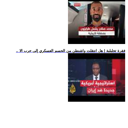
.. فقرة تحليلية | هل انتقلت واشنطن من الحسم العسكري إلى حرب الا