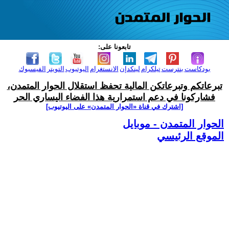
تابعونا على:
بودكاست
بنترست
تيلكرام
لينكدإن
الانستغرام
اليوتيوب
التويتر
الفيسبوك
تبرعاتكم وتبرعاتكن المالية تحفظ استقلال الحوار المتمدن،
فشاركونا في دعم استمرارية هذا الفضاء اليساري الحر
[اشترك في قناة ‫«الحوار المتمدن» على اليوتيوب]
الحوار المتمدن - موبايل
الموقع الرئيسي