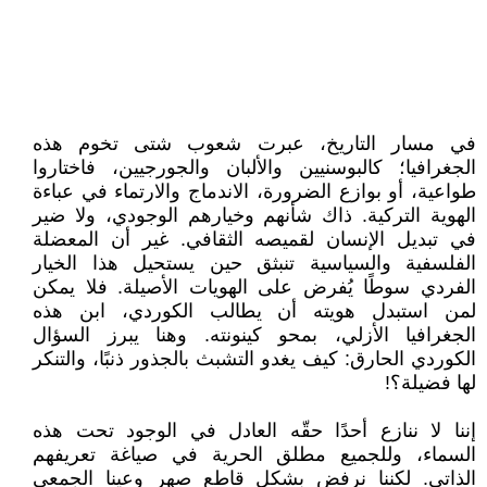
في مسار التاريخ، عبرت شعوب شتى تخوم هذه
الجغرافيا؛ كالبوسنيين والألبان والجورجيين، فاختاروا
طواعية، أو بوازع الضرورة، الاندماج والارتماء في عباءة
الهوية التركية. ذاك شأنهم وخيارهم الوجودي، ولا ضير
في تبديل الإنسان لقميصه الثقافي. غير أن المعضلة
الفلسفية والسياسية تنبثق حين يستحيل هذا الخيار
الفردي سوطًا يُفرض على الهويات الأصيلة. فلا يمكن
لمن استبدل هويته أن يطالب الكوردي، ابن هذه
الجغرافيا الأزلي، بمحو كينونته. وهنا يبرز السؤال
الكوردي الحارق: كيف يغدو التشبث بالجذور ذنبًا، والتنكر
لها فضيلة؟!
إننا لا ننازع أحدًا حقّه العادل في الوجود تحت هذه
السماء، وللجميع مطلق الحرية في صياغة تعريفهم
الذاتي. لكننا نرفض بشكل قاطع صهر وعينا الجمعي