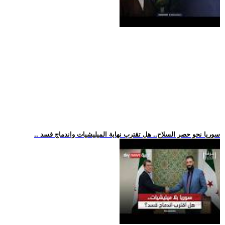
.. سوريا نحو حصر السلاح.. هل تقترب نهاية الميليشيات واندماج قسد