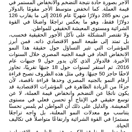
الأجر بصورة حادة نتيجة التضخم والانخفاض المستمر في
قيمة العملة. كما انخفض متوسط الأجر مقومًا بالدولار
من نحو 285 دولارًا شهريًا عام 2016 إلى ما يقارب 126
دولارًا فقط، وهو ما يعكس تراجعًا واضحًا في القوة
الشرائية ومستوى المعيشة الحقيقي للمواطن.
ولا تقتصر المشكلة على تآكل الأجور الحقيقية فحسب،
بل تمتد إلى طبيعة النمو الاقتصادي ذاته. فمن أبرز
المؤشرات التي تثير التساؤل حول حقيقة هذا النمو
الانخفاض الحاد في قيمة الجنيه المصري خلال السنوات
الأخيرة. فالدولار الذي كان يدور حول 9 جنيهات عام
2016، ثم استقر لسنوات حول 18 جنيهًا تقريبًا، تجاوز
لاحقًا حاجز 50 جنيهًا. وفي مثل هذه الظروف تصبح قراءة
أرقام النمو بالجنيه المصري وحدها قراءة ناقصة، لأن
جزءًا من الزيادة الظاهرة في المؤشرات الاقتصادية قد
يكون ناتجًا عن التضخم وانخفاض قيمة العملة، لا عن
توسع حقيقي في الإنتاج أو تحسن فعلي في مستوى
المعيشة. والدليل على ذلك أن المواطن لم يلمس تحسنًا
يتناسب مع معدلات النمو المعلنة، بل واجه تراجعًا
مستمرًا في القوة الشرائية وارتفاعًا متواصلاً في تكاليف
الحياة.