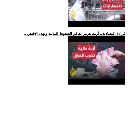
.. قراءة اقتصادية.. أزمة هرمز تفاقم الضغوط المالية وتهدد الاقتص