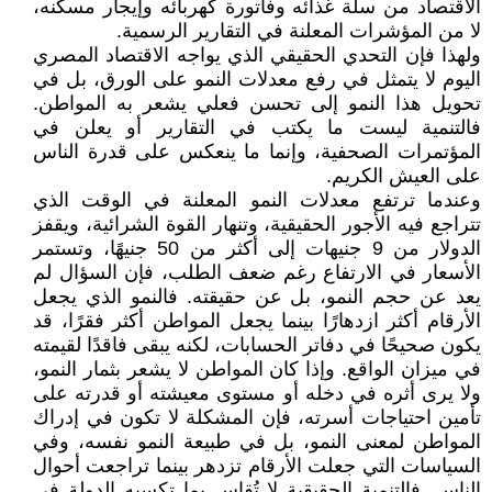
الاقتصاد من سلة غذائه وفاتورة كهربائه وإيجار مسكنه،
لا من المؤشرات المعلنة في التقارير الرسمية.
ولهذا فإن التحدي الحقيقي الذي يواجه الاقتصاد المصري
اليوم لا يتمثل في رفع معدلات النمو على الورق، بل في
تحويل هذا النمو إلى تحسن فعلي يشعر به المواطن.
فالتنمية ليست ما يكتب في التقارير أو يعلن في
المؤتمرات الصحفية، وإنما ما ينعكس على قدرة الناس
على العيش الكريم.
وعندما ترتفع معدلات النمو المعلنة في الوقت الذي
تتراجع فيه الأجور الحقيقية، وتنهار القوة الشرائية، ويقفز
الدولار من 9 جنيهات إلى أكثر من 50 جنيهًا، وتستمر
الأسعار في الارتفاع رغم ضعف الطلب، فإن السؤال لم
يعد عن حجم النمو، بل عن حقيقته. فالنمو الذي يجعل
الأرقام أكثر ازدهارًا بينما يجعل المواطن أكثر فقرًا، قد
يكون صحيحًا في دفاتر الحسابات، لكنه يبقى فاقدًا لقيمته
في ميزان الواقع. وإذا كان المواطن لا يشعر بثمار النمو،
ولا يرى أثره في دخله أو مستوى معيشته أو قدرته على
تأمين احتياجات أسرته، فإن المشكلة لا تكون في إدراك
المواطن لمعنى النمو، بل في طبيعة النمو نفسه، وفي
السياسات التي جعلت الأرقام تزدهر بينما تراجعت أحوال
الناس. فالتنمية الحقيقية لا تُقاس بما تكسبه الدولة في