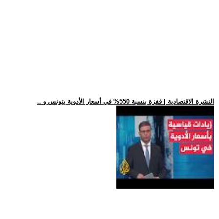
.. النشرة الاقتصادية | قفزة بنسبة 550% في أسعار الأدوية بتونس و