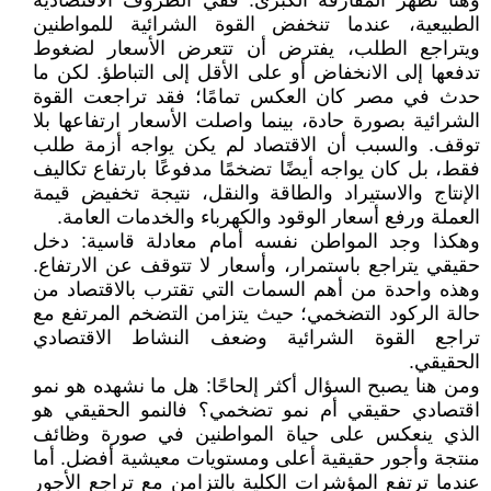
وهنا تظهر المفارقة الكبرى. ففي الظروف الاقتصادية
الطبيعية، عندما تنخفض القوة الشرائية للمواطنين
ويتراجع الطلب، يفترض أن تتعرض الأسعار لضغوط
تدفعها إلى الانخفاض أو على الأقل إلى التباطؤ. لكن ما
حدث في مصر كان العكس تمامًا؛ فقد تراجعت القوة
الشرائية بصورة حادة، بينما واصلت الأسعار ارتفاعها بلا
توقف. والسبب أن الاقتصاد لم يكن يواجه أزمة طلب
فقط، بل كان يواجه أيضًا تضخمًا مدفوعًا بارتفاع تكاليف
الإنتاج والاستيراد والطاقة والنقل، نتيجة تخفيض قيمة
العملة ورفع أسعار الوقود والكهرباء والخدمات العامة.
وهكذا وجد المواطن نفسه أمام معادلة قاسية: دخل
حقيقي يتراجع باستمرار، وأسعار لا تتوقف عن الارتفاع.
وهذه واحدة من أهم السمات التي تقترب بالاقتصاد من
حالة الركود التضخمي؛ حيث يتزامن التضخم المرتفع مع
تراجع القوة الشرائية وضعف النشاط الاقتصادي
الحقيقي.
ومن هنا يصبح السؤال أكثر إلحاحًا: هل ما نشهده هو نمو
اقتصادي حقيقي أم نمو تضخمي؟ فالنمو الحقيقي هو
الذي ينعكس على حياة المواطنين في صورة وظائف
منتجة وأجور حقيقية أعلى ومستويات معيشية أفضل. أما
عندما ترتفع المؤشرات الكلية بالتزامن مع تراجع الأجور