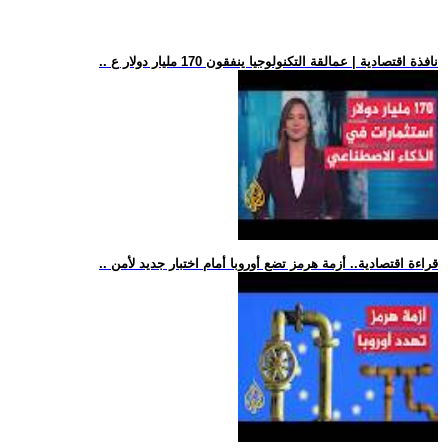
.. نافذة اقتصادية | عمالقة التكنولوجيا ينفقون 170 مليار دولار ع
.. قراءة اقتصادية.. أزمة هرمز تضع أوروبا أمام اختبار جديد لأمن