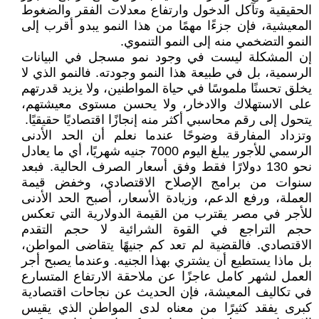
الحقيقية وتآكل الدخول وارتفاع معدلات الفقر والضغوط
المعيشية، فإن جزءًا مهمًا من هذا النمو يبدو أقرب إلى
النمو التضخمي منه إلى النمو التنموي.
إن المشكلة ليست في وجود نمو مسجل في البيانات
الرسمية، بل في طبيعة هذا النمو وجودته. فالنمو الذي لا
يخلق تحسنًا ملموسًا في حياة المواطنين، ولا يزيد قدرتهم
على الاستهلاك والادخار، ولا يحسن مستوى معيشتهم،
يتحول إلى رقم محاسبي أكثر منه إنجازًا اقتصاديًا حقيقيًا.
وتزداد المفارقة وضوحًا عندما نعلم أن الحد الأدنى
الرسمي للأجور يبلغ اليوم 7000 جنيه شهريًا، أي ما يعادل
نحو 130 دولارًا فقط وفق أسعار الصرف الحالية. فبعد
سنوات من برامج الإصلاح الاقتصادي، وخفض قيمة
العملة، ورفع الدعم، وزيادة الأسعار، أصبح الحد الأدنى
للأجر في مصر يقترب من القيمة الدولارية التي تعكس
حجم التراجع في القوة الشرائية لا حجم التقدم
الاقتصادي. فالقضية لم تعد كم جنيهًا يتقاضى المواطن،
بل ماذا يستطيع أن يشتري بهذا الجنيه. وعندما يصبح أجر
العمل لشهر كامل عاجزًا عن ملاحقة الارتفاع المتسارع
في تكاليف المعيشة، فإن الحديث عن نجاحات اقتصادية
كبرى يفقد كثيرًا من معناه لدى المواطن الذي يقيس