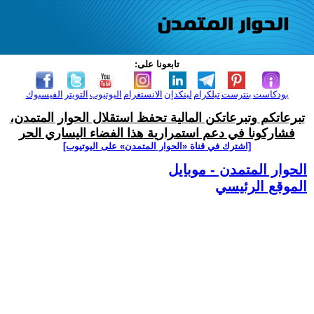
تابعونا على:
بودكاست
بنترست
تيلكرام
لينكدإن
الانستغرام
اليوتيوب
التويتر
الفيسبوك
تبرعاتكم وتبرعاتكن المالية تحفظ استقلال الحوار المتمدن،
فشاركونا في دعم استمرارية هذا الفضاء اليساري الحر
[اشترك في قناة ‫«الحوار المتمدن» على اليوتيوب]
الحوار المتمدن - موبايل
الموقع الرئيسي