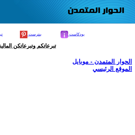
بودكاست
بنترست
تي
تبرعاتكم وتبرعاتكن المال
الحوار المتمدن - موبايل
الموقع الرئيسي