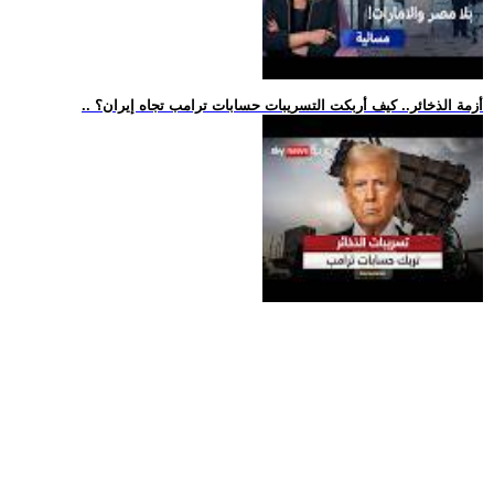
.. أزمة الذخائر.. كيف أربكت التسريبات حسابات ترامب تجاه إيران؟