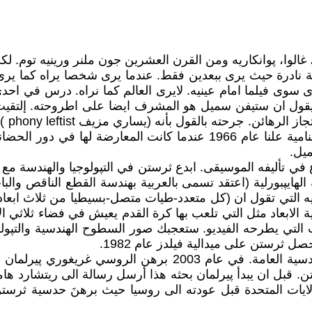
، غالوا، پوانكاريه ومن القرن العشرين جون ملنر ورينيه توم. 
و مصاب بحالة نادرة حيث يرى ببعدين فقط. عندما يرى شخصا يراه ك
ى سوى فيلما امام عينيه. لايرى العالم كما نراه. درس في احدى
يقول ان ستيفن سميل هو المشرف ايضا على اطروحته. إلت
تشاجر
سميل يعتبر رمزا كبيرا من رموز اليسار وعارض الحرب الفيتنامية علنا عام 
ميل.
 تأليفه الموسيقى. ابدع ثرستن في التپولوجيا والهندسة مع إن م
ة الهايپبورلية (اعتقد تسمى بالعربية بهندسة القطع الناقص 
يه التي تقول ان (كل متعدد-طيات متصل-بسيطيا من ثلاث ابعاد مت
الابعاد مثل التي تلعب بها كرة القدم يعيش في فضاء ثلاثي الاب
ات التي يطرحه الفيديو. ستعجبك صور السطوح الهندسية والتپو
ثرستن على ميدالية فيلدز عام 1982.
حدسية پوانكاريه اصبحت حالة خاصة من حدسية ثرستن الهندسية ال
تن. قبل ان يبدأ پيرلمان بحثه هذا أرسل رسالة الى ريتشارد ه
يات المتحدة قبل عودته الى روسيا حيث برهنَ حدسية ثرستن ا