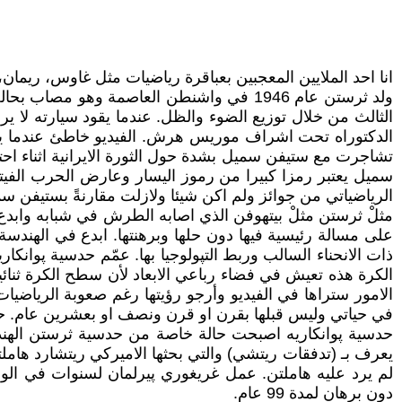
انا احد الملايين المعجبين بعباقرة رياضيات مثل غاوس، ريمان
ولد ثرستن عام 1946 في واشنطن العاصمة وه
الثالث من خلال توزيع الضوء والظل. عندما يقود سيارته لا ير
الدكتوراه تحت اشراف موريس هرش. الفيديو خاطئ عندما 
الرياضياتي من جوائز ولم اكن شيئا ولازلت مقارنةً بستيفن س
مثلْ ثرستن مثلْ بيتهوفن الذي اصابه الطرش في شبابه وابدع في
على مسالة رئيسية فيها دون حلها وبرهنتها. ابدع في الهندس
ذات الانحناء السالب وربط التپولوجيا بها. عمّم حدسية پوانكار
الكرة هذه تعيش في فضاء رباعي الابعاد لأن سطح الكرة ثنائية 
الامور ستراها في الفيديو وأرجو رؤيتها رغم صعوبة الرياضي
في حياتي وليس قبلها بقرن او قرن ونصف او بعشرين عام. حصل 
يعرف بـ (تدفقات ريتشي) والتي بحثها الاميركي ريتشارد هامل
لم يرد عليه هاملتن. عمل غريغوري پيرلمان لسنوات في الولا
دون برهان لمدة 99 عام.