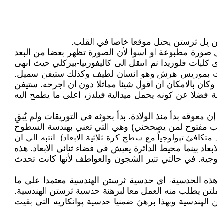
لكن بِل ثرستن يحتل موقعا خاصا في القلب.
ما يرى صورة مطبوعة او اسوأ لأن الصورة تظهر بعضا من البعد
 كليات فلوريدا ثم انتقل الى كاليفورنيا-بيركلي حيث انهى
قيت بموريس هرش وهو انسان لطيف وكذلك ستيفن سميل.
ت مع ستيفن سميل بشدة حول الثورة الايرانية اثناء احتجاز الرهائن. جرحته بالقول بأنه (يساري مزيف phony leftist ) وكان بالامكان ان اقول شيئا مماثلا دون ان اجرحه. ستيفن
1966 عندما كانت المعارضة لها في دور الحضانة فضلا عن كونه يحمل ميدالية فيلدز، اعلى ما يطمح اليه
عوقه بدأ منذ الولادة. بدأ بحوثه في التوريقات ولم يُبقِ
والباب مفتوح لمن يصححني) وهي التي تعني بهندسة السطوح
كافئ تپولوجياً مع سطح كرة ثلاثية الابعاد). انتبه الى ان
عاد بينما محيط الدائرة يعيش في فضاء ثنائي الابعاد. هذه
لوجية. في حالتي تثير الشجون والعواطف لأنها كانت تحدث
عامة. في عام 2003 برهن الروسي غريغوري پيرلمان هذه الحدسية، اي حدسية ثرستن الهندسية معتمدا على ما
املتن يطلب منه العمل معا لبرهنة حدسية ثرستن الهندسية.
لهندسية وبهذا برهنَ ضمنيا حدسية پوانكاريه التي بقيت