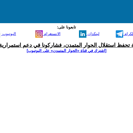
تابعونا على:
لكرام
لينكدإن
الانستغرام
اليوتيوب
ية تحفظ استقلال الحوار المتمدن، فشاركونا في دعم استمرارية 
[اشترك في قناة ‫«الحوار المتمدن» على اليوتيوب]