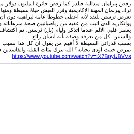
رفض پيرلمان ميدالية فيلدز كما رفض جائزة المليون دولار م
ترك پيرلمان المهنة الاكاديمية وقرر العيش حياةً بسيطة ومنها لل
تعرض ثرستن للنقد لأنه اعطى خطوطا عامة لبراهينه دون ان يط
پوانكاريه الذي اثبت من عقبه من رياضياتيين صحة مبرهاناته 
والستين. كل من يعرفه وصفه بأنه انسان رائع.
بسبب قدراتي البسيطة لا أفهم من يقول ان كل هذا بسبب إرادة
بمرض خبيث اودى بحياته؟ الله يترك مئات القتلة والفاسدين 
https://www.youtube.com/watch?v=tX7BpyUBVVs