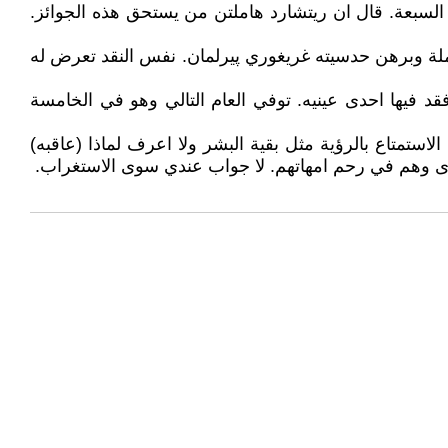
 السبعة. قال ان ريتشارد هاملتن من يستحق هذه الجوائز.
املة وبرهن حدسيته غريغوري پيرلمان. نفس النقد تعرض له
تشاف مرض خبيث في رأسه عام 2011. بعد اجراء عملية جراحية فقد فيها احدى عينيه. توفي العام التالي وهو في الخامسة
استمتاع بالرؤية مثل بقية البشر ولا اعرف لماذا (عاقبه)
حرى وهم في رحم امهاتهم. لا جواب عندي سوى الاستغراب.