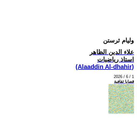
وليام ثرستن
علاء الدين الظاهر
استاذ رياضيات
(Alaaddin Al-dhahir)
2026 / 6 / 1
قضايا ثقافية