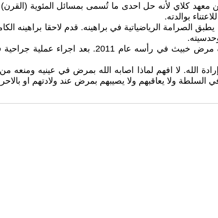
ن معهد كلاي لأنه حل احدى ما تُسمى بمسائل المئوية (القرن)
اعتناء بوالدته.
بق الصرامة الرياضياتية في براهينه. قدم لاحقا براهينه الك
وحدسيته.
يعصر قلبي الالم عندما اتذكر وليام (بِل) ثرستن. تم اك
 الله. لا افهم لماذا اصابه الله بمرض في عينيه ومنعه من ال
في السلطة ولا يعاقبهم ولا يصيبهم بمرض عند ولادتهم او بالا