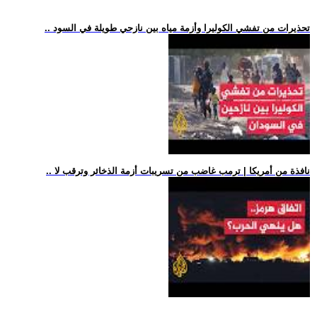
.. تحذيرات من تفشي الكوليرا وأزمة مياه بين نازحي طويلة في السود
.. نافذة من أمريكا | ترمب غاضب من تسريبات أزمة الذخائر وترقب لا