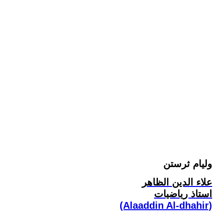
وليام ثرستن
علاء الدين الظاهر
استاذ رياضيات
(Alaaddin Al-dhahir)