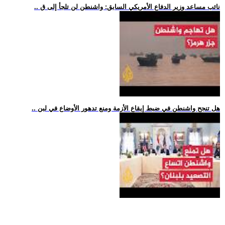
.. نائب مساعد وزير الدفاع الأمريكي السابق: واشنطن لن تلجأ إلى ق
.. هل تنجح واشنطن في ضبط إيقاع الأزمة ومنع تدهور الأوضاع في لبن