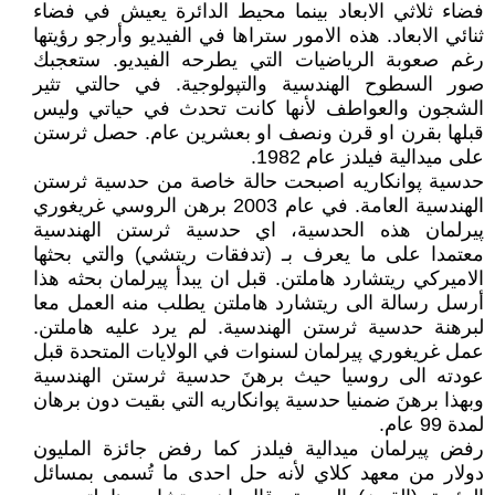
فضاء ثلاثي الابعاد بينما محيط الدائرة يعيش في فضاء
ثنائي الابعاد. هذه الامور ستراها في الفيديو وأرجو رؤيتها
رغم صعوبة الرياضيات التي يطرحه الفيديو. ستعجبك
صور السطوح الهندسية والتپولوجية. في حالتي تثير
الشجون والعواطف لأنها كانت تحدث في حياتي وليس
قبلها بقرن او قرن ونصف او بعشرين عام. حصل ثرستن
على ميدالية فيلدز عام 1982.
حدسية پوانكاريه اصبحت حالة خاصة من حدسية ثرستن
الهندسية العامة. في عام 2003 برهن الروسي غريغوري
پيرلمان هذه الحدسية، اي حدسية ثرستن الهندسية
معتمدا على ما يعرف بـ (تدفقات ريتشي) والتي بحثها
الاميركي ريتشارد هاملتن. قبل ان يبدأ پيرلمان بحثه هذا
أرسل رسالة الى ريتشارد هاملتن يطلب منه العمل معا
لبرهنة حدسية ثرستن الهندسية. لم يرد عليه هاملتن.
عمل غريغوري پيرلمان لسنوات في الولايات المتحدة قبل
عودته الى روسيا حيث برهنَ حدسية ثرستن الهندسية
وبهذا برهنَ ضمنيا حدسية پوانكاريه التي بقيت دون برهان
لمدة 99 عام.
رفض پيرلمان ميدالية فيلدز كما رفض جائزة المليون
دولار من معهد كلاي لأنه حل احدى ما تُسمى بمسائل