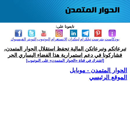
تابعونا على:
بودكاست
بنترست
تيلكرام
لينكدإن
الانستغرام
اليوتيوب
التويتر
الفيسبوك
تبرعاتكم وتبرعاتكن المالية تحفظ استقلال الحوار المتمدن،
فشاركونا في دعم استمرارية هذا الفضاء اليساري الحر
[اشترك في قناة ‫«الحوار المتمدن» على اليوتيوب]
الحوار المتمدن - موبايل
الموقع الرئيسي