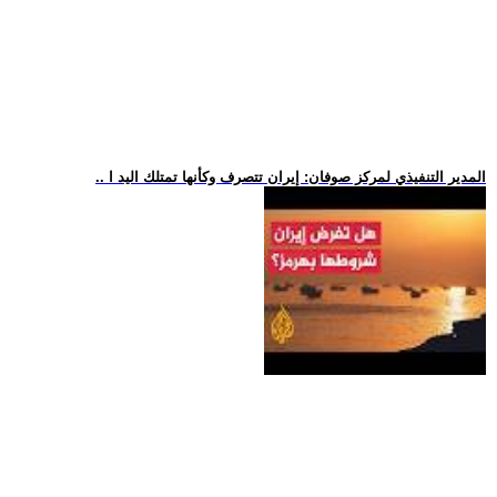
.. المدير التنفيذي لمركز صوفان: إيران تتصرف وكأنها تمتلك اليد ا