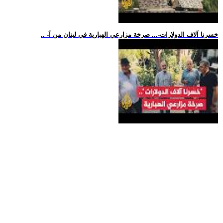
.. -خسرنا آلاف الدولارات-... صرخة مزارعي الهبارية في لبنان من آ