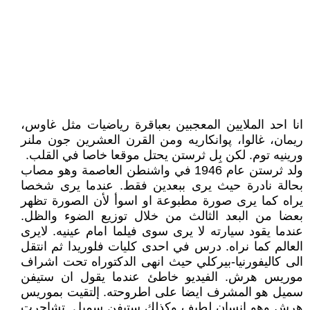
انا احد الملايين المعجبين بعباقرة رياضيات مثل غاوس،
ريمان، غالوا، پوانكاريه ومن القرن العشرين جون ملنر
ورينيه توم. لكن بِل ثرستن يحتل موقعا خاصا في القلب.
ولد ثرستن عام 1946 في واشنطن العاصمة وهو مصاب
بحالة نادرة حيث يرى ببعدين فقط. عندما يرى شخصا
يراه كما يرى صورة مطبوعة او اسوأ لأن الصورة تظهر
بعضا من البعد الثالث من خلال توزيع الضوء والظل.
عندما يقود سيارته لا يرى سوى فيلما امام عينيه. لايرى
العالم كما نراه. درس في احدى كليات فلوريدا ثم انتقل
الى كاليفورنيا-بيركلي حيث انهى الدكتوراه تحت اشراف
موريس هرش. الفيديو خاطئ عندما يقول ان ستيفن
سميل هو المشرف ايضا على اطروحته. إلتقيت بموريس
هرش وهو انسان لطيف وكذلك ستيفن سميل. تشاجرت