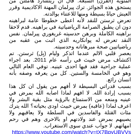
المئوية (القرن) السبعة. قال ان ريتشارد هاملتن من
يستحق هذه الجوائز. ترك پيرلمان المهنة الاكاديمية وقرر
العيش حياةً بسيطة ومنها للاعتناء بوالدته.
تعرض ثرستن للنقد لأنه اعطى خطوطا عامة لبراهينه
دون ان يطبق الصرامة الرياضياتية في براهينه. قدم لاحقا
براهينه الكاملة وبرهن حدسيته غريغوري پيرلمان. نفس
النقد تعرض له پوانكاريه الذي اثبت من عقبه من
رياضياتيين صحة مبرهاناته وحدسيته.
يعصر قلبي الالم عندما اتذكر وليام (بِل) ثرستن. تم
اكتشاف مرض خبيث في رأسه عام 2011. بعد اجراء
عملية جراحية فقد فيها احدى عينيه. توفي العام التالي
وهو في الخامسة والستين. كل من يعرفه وصفه بأنه
انسان رائع.
بسبب قدراتي البسيطة لا أفهم من يقول ان كل هذا
بسبب إرادة الله. لا افهم لماذا اصابه الله بمرض في
عينيه ومنعه من الاستمتاع بالرؤية مثل بقية البشر ولا
اعرف لماذا (عاقبه) بمرض خبيث اودى بحياته؟ الله يترك
مئات القتلة والفاسدين في السلطة ولا يعاقبهم ولا
يصيبهم بمرض عند ولادتهم او بالاحرى وهم في رحم
امهاتهم. لا جواب عندي سوى الاستغراب.
https://www.youtube.com/watch?v=tX7BpyUBVVs