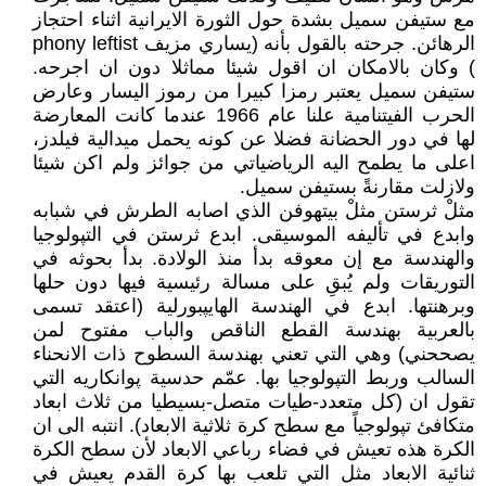
مع ستيفن سميل بشدة حول الثورة الايرانية اثناء احتجاز
الرهائن. جرحته بالقول بأنه (يساري مزيف phony leftist
) وكان بالامكان ان اقول شيئا مماثلا دون ان اجرحه.
ستيفن سميل يعتبر رمزا كبيرا من رموز اليسار وعارض
الحرب الفيتنامية علنا عام 1966 عندما كانت المعارضة
لها في دور الحضانة فضلا عن كونه يحمل ميدالية فيلدز،
اعلى ما يطمح اليه الرياضياتي من جوائز ولم اكن شيئا
ولازلت مقارنةً بستيفن سميل.
مثلْ ثرستن مثلْ بيتهوفن الذي اصابه الطرش في شبابه
وابدع في تأليفه الموسيقى. ابدع ثرستن في التپولوجيا
والهندسة مع إن معوقه بدأ منذ الولادة. بدأ بحوثه في
التوريقات ولم يُبقِ على مسالة رئيسية فيها دون حلها
وبرهنتها. ابدع في الهندسة الهايپبورلية (اعتقد تسمى
بالعربية بهندسة القطع الناقص والباب مفتوح لمن
يصححني) وهي التي تعني بهندسة السطوح ذات الانحناء
السالب وربط التپولوجيا بها. عمّم حدسية پوانكاريه التي
تقول ان (كل متعدد-طيات متصل-بسيطيا من ثلاث ابعاد
متكافئ تپولوجياً مع سطح كرة ثلاثية الابعاد). انتبه الى ان
الكرة هذه تعيش في فضاء رباعي الابعاد لأن سطح الكرة
ثنائية الابعاد مثل التي تلعب بها كرة القدم يعيش في