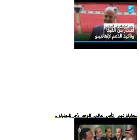
.. محاولة فهم | كأس العالم.. الوجه الآخر للبطولة