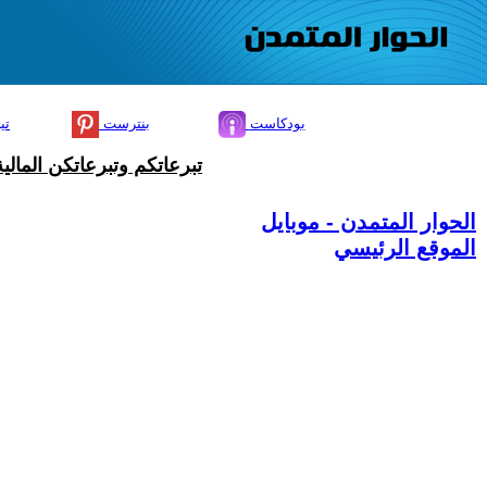
بودكاست
بنترست
تي
تبرعاتكم وتبرعاتكن المال
الحوار المتمدن - موبايل
الموقع الرئيسي