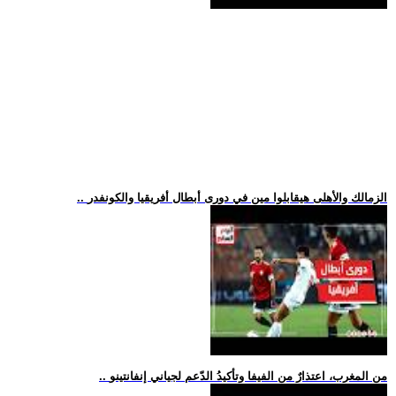
.. الزمالك والأهلى هيقابلوا مين في دورى أبطال أفريقيا والكونفدر
.. من المغرب، اعتذارٌ من الفيفا وتأكيدُ الدّعم لجياني إنفانتينو