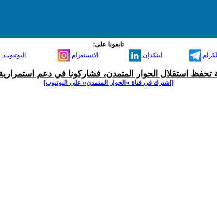
تابعونا على:
لكرام
لينكدإن
الانستغرام
اليوتيوب
ية تحفظ استقلال الحوار المتمدن، فشاركونا في دعم استمرارية 
[اشترك في قناة ‫«الحوار المتمدن» على اليوتيوب]