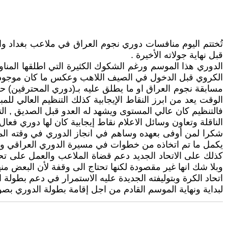
تُختتم اليوم منافسات دوري نجوم العراق في ملاعب بغداد 
قبل نهاية جولاته الأخيرة .
الدوري هذا الموسم ورغم الشكوك الكثيرة التي اطلقها المنا
الكروي قبل الدخول في الصيف اللاهب وعكس ما كان موجود ف
مسابقة نجوم العراق او ما يطلق عليه بـ(دوري المحترفين) حم
الوقت يعد من ابرز النقاط الإيجابية كذلك التنظيم العالي لل
فالتنظيم كان عالي المستوى ويشهد له العدو قبل الصديق , ال
الناقلة وتعاون وسائل الاعلام نقاط إيجابية كان لها دوري فعال
شكرا لمن أوفى بعهده وساهم في انجاز الدوري في وقته المنا
يكمل ما تم اتخاذه من خطوات في مسيرة الدوري العراقي ويع
كذلك على الاتحاد الجديد دعم قضاة الملاعب والعمل على 
وبلا شك انها غير مقصودة لكنها تحتاج الى وقفة لأن البعض من
اتحاد الكرة وبتوليفته الجديدة عليه الاستمرار في دعم بطو
لبداية ونهاية الموسم القادم من اجل إقامة بطولة الدوري بص