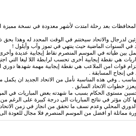
والمحافظات بعد رحلة امتدت لأشهر معدودة في نسخة مميزة 
وئين لدرجال والاتحاد سيختتم في الوقت المحدد له وهذا بحق 
ي السنوات الماضية حيث ينتهي في تموز وآب وأيلول !
ل بين طياته في الموسم المنصرم نقاط إيجابية عديدة وأخرى سل
مباريات هي نقطة إيجابية أخرى تحسب لرابطة اللا ليغا التي اج
تزام قوات امن الملاعب هي نقطة إيجابية مهمة شهدها دوري الم
 في إنجاح المسابقة .
سب , وفي هذه المناسبة نأمل من الاتحاد الجديد ان يكمل ما
زز خطوات الاتحاد السابق .
تحسين مستوى الحكام بسبب ما شهدته بعض المباريات في الم
ها كان مؤثر في نتائج المباريات الى درجة كبيرة على الرغم من 
لة الدوري المحلي وعدم نسف ما تحقق من انجاز في زمن الاتحا
ورة مماثلة او افضل من الموسم المنصرم فلا مجال للعودة الى ا