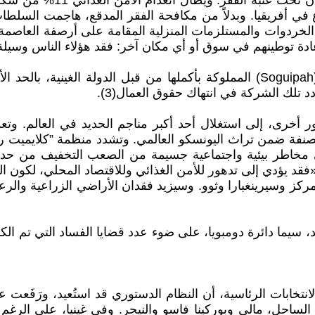
 معدلات الارتفاع في أفريقيا. وبدلاً من مكافحة الفقر المدقع، هاج
لخردوات والمستلزمات المنزلية المقامة على أرصفة العاصمة. 
إعادة توطينهم في سوق أو أي مكان آخر: فقد هؤلاء الناس وسي
اع“ المسمى سيماندو 2040، من بين أمور أخرى، إلى استغلال أحد أكبر مناجم الح
خاطر بيئية واجتماعية جسيمة من الصعب التخفيف من حدتها“
«فقد يؤدي إلى تدهور للأمن الغذائي وللاقتصاد المحلي، لكون 
كز وسيرينغبارا وثوو. وسيزيد فقدان الأراضي الزراعية وال
ظمة الاقليمية لدول غرب أفريقيا(CEDEAO)، منذ الانتخابات الرئاسية، أن النظام الدستو
الساحل، مالي وبوركينا فاسو والنيجر. وفي غينيا، على الرغم