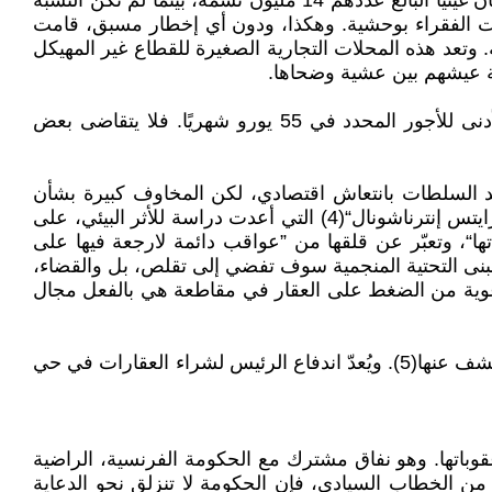
تتفاقم الوضعية الاجتماعية في غينيا: يعيش قرابة نصف السكان تحت عتبة الفقر. ويطال انعدام الأمن الغذائي 11% من سكان غينيا البالغ عددهم 14 مليون نسمة، بينما لم تكن النسبة
مت السلطات الفقراء بوحشية. وهكذا، ودون أي إخطار مسبق، قامت
وتعد هذه المحلات التجارية الصغيرة للقطاع غير المهيكل
لة عيشهم بين عشية وضحاها.
لا تلتزم شركة غينيا لأشجار النخيل الزيتية ولأشجار المطاط(Soguipah) المملوكة بأكملها من قبل الدولة الغينية، بالحد الأدنى للأجور المحدد في 55 يورو شهريًا. فلا يتقاضى بعض
ديد في العالم. وتعد السلطات بانتعاش اقتصادي، لكن المخاوف كبيرة بشأن
العواقب البيئية، حيث يتواجد الموقع في جبال نيمبا، منطقة مصنفة ضمن تراث اليونسكو العالمي. وتشدد منظمة ”كلايميت رايتس إنترناشونال“(4) التي أعدت دراسة للأثر البيئي، على
، وتعبّر عن قلقها من ”عواقب دائمة لارجعة فيها على
البنى التحتية المنجمية سوف تفضي إلى تقلص، بل والقضاء،
رعوية من الضغط على العقار في مقاطعة هي بالفعل مجال
أما الانتعاش الاقتصادي الموعود، فسيفيد منه أساسا نخب البلد، سيما دائرة دومبويا، على ضوء عدد قضايا الفساد التي تم الكشف عنها(5). ويُعدّ اندفاع الرئيس لشراء العقارات في حي
ري قد استُعيد، ورَفَعت عقوباتها. وهو نفاق مشترك مع الحكومة الفرنسية، الراضية
 من الخطاب السيادي، فإن الحكومة لا تنزلق نحو الدعاية