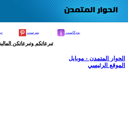
بودكاست
بنترست
تي
تبرعاتكم وتبرعاتكن المال
الحوار المتمدن - موبايل
الموقع الرئيسي