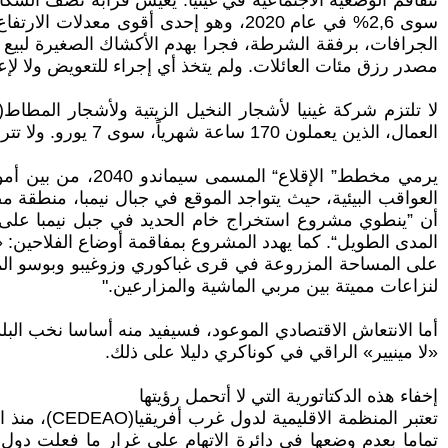
سوى 2,6% في عام 2020، وهو إحدى أقوى
الجرافات، برفقة الشرطة، فجرا بهدم الأكشاك الصغيرة لبيع ا
مصدر رزق مئات العائلات. ولم يتخذ أي إجراء للتعويض ولا ل
العمال، الذين يعملون 170 ساعة شهرياً، سوى 7 يورو. ولا تتردد تلك الشركة في انتهاك حقوق العمال(3).
يرمي مخطط” الإقل
أن ”ينطوي مشروع استخراج خام الحديد في جبل نيمبا على م
المدى الطويل“. كما يهدد المشروع بمفاقمة أوضاع الفلاحين: 
على المساحة المزروعة في قرى غباكوري وزوغيبو وبوسو المر
لنزاعات مميتة بين مربي الماشية والمزارعين."
«لا مينيير» الراقي في كوناكري دليلا على ذلك.
إخفاء هذه الدكتاتورية التي لا أتحمل رؤيتها
تعتبر المن
تماما بعدم وضعها في دائرة الاتهام على غرار ما فعلت دول 