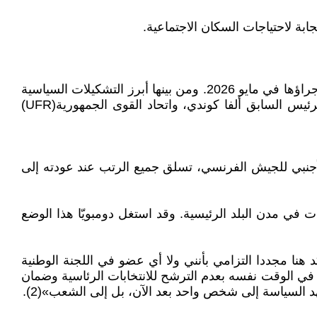
بة لاحتياجات السكان الاجتماعية.
جرى حل 40 حزبًا سياسيًا من قبل الحكومة الغينية ليلة الجمعة 6 إلى السبت 7 مارس، عشية الانتخابات التشريعية المزمع إجراؤها في مايو 2026. ومن بينها أبرز التشكيلات السياسية
كاتحاد القوى الديمقراطية لغينيا(UFDG) بقيادة رئيس الوزراء السابق سيلو دالين ديالو، وتجمع شعب غينيا(RPG) بقيادة الرئيس السابق ألفا كوندي، واتحاد القوى الجمهورية(UFR)
لأجنبي للجيش الفرنسي، تسلق جميع الرتب عند عودته إلى
في مدن البلد الرئيسية. وقد استغل دومبويّا هذا الوضع
لحكم: «أود أن أؤكد هنا مجددا التزامي بأنني ولا أي عضو في اللجنة الوطنية
 وفي الهيئات الانتقالية سيترشح للانتخابات المقبلة، وليست لدينا أية نية للتمسك بالسلطة»(1)، واعدا في الوقت نفسه بعدم الترشح للانتخابات الرئاسية وضمان
هد السياسة إلى شخص واحد بعد الآن، بل إلى الشعب»(2).