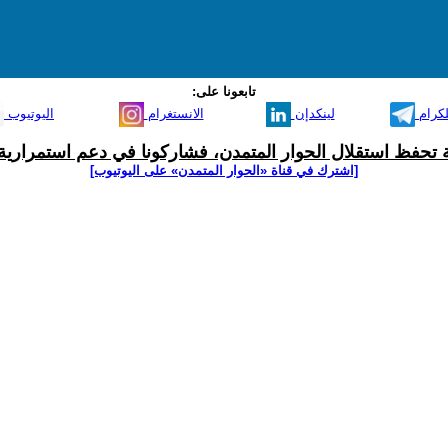
تابعونا على:
لكرام
لينكدإن
الانستغرام
اليوتيوب
ية تحفظ استقلال الحوار المتمدن، فشاركونا في دعم استمرارية 
[اشترك في قناة ‫«الحوار المتمدن» على اليوتيوب]