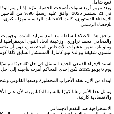
قمع شامل
وبعد مرور أربع سنوات أصبحت الحصيلة مرّة، إذ لم يتم الوف
في 21 سبتمبر 2025، 
للإحصاء الرسمي.
ترافق هذا الاعتلاء للسلطة مع قمع متزايد الشدة. وجوبهت
وبيلو باه، ضمن عشرات الأشخاص المختطفين، دون أن يقتفى أب
ملثمون شقيقة ووالدة تيبو كامارا، المستشار السابق لألفا كوندي، البا
يوم 6 يوليو 2025، لكن إحدى المحاكم أمرت بتأجيله إلى أجل غير مسمى. وبالتالي، فإن هذا الحزب قد حُلّ اليوم... لمجرد أنه امتثل لأوامر المحكمة.
ابتداء من الآن، تفقد الأحزاب المحظورة وضعها القانوني وشخص
ويمثل هذا الأمر رهانا كبيرًا بالنسبة للدكتاتورية، لأن على 
والاقتصادية كارثية.
الاستخراجية ضد التقدم الاجتماعي