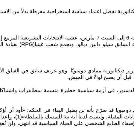
كتاتورية تفضل اعتماد سياسة استخراجية مفرطة بدلاً من الاستجا
يز ديكتاتورية ممادي دومبويّا. وهو عريف سابق في الفيلق ا
، قبل أن يصبح لواءً في الجيش.
 الدستور، في أزمة سياسية خطيرة متسمة بمظاهرات واشتباكات 
ى السلطة في 5 سبتمبر 2021، كان مامادي دومبويا قد صرّح بأنه لن يطيل البقاء في ا
للتجمع والتنمية(CNRD)
«إضفاء الطابع الشخصي على الحياة السياسية قد انتهى، ولن نُع