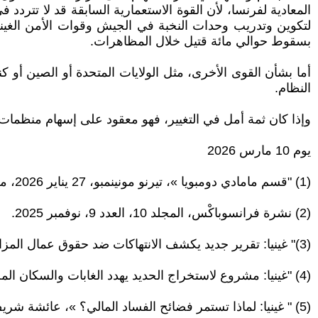
المعادية لفرنسا، لأن القوة الاستعمارية السابقة قد لا تتردد
لتكوين وتدريب وحدات النخبة في الجيش وقوات الأمن الغيني
بسقوط حوالي مائة قتيل خلال المظاهرات.
أما بشأن القوى الأخرى، مثل الولايات المتحدة أو الصين أو 
النظام.
وإذا كان ثمة أمل في التغيير، فهو معقود على إسهام منظمات 
يوم 10 مارس 2026
(1) "قسم مامادي دومبويا »، تيرنو مونينمبو، 27 يناير 2026، مجلة لو بوان
(2) نشرة فرانسوباكْس، المجلد 10، العدد 9، نوفمبر 2025.
(3)" غينيا: تقرير جديد يكشف الانتهاكات ضد حقوق عمال المزارع المرتبطة بشركة سوغويبا، وهي شركة تابعة للدولة »، 23 أكتوبر 2025، منظمة العفو الدولية
(4) "غينيا: مشروع لاستخراج الحديد يهدد الغابات والسكان المحليين »، 12 يناير 2026، منظمة حقوق المناخ الدولية.
(5) " غينيا: لماذا تستمر فضائح الفساد المالي؟ »، عائشة شريف بالدي، 21 يناير 2025، مجلة بانوراما الإفريقية