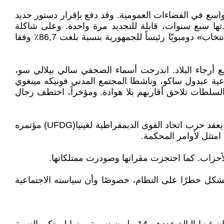
واسع في الفضاءات العمومية. وقد دفع بإقرار دستور جديد
الرئاسية لولاية مدتها سبع سنوات، قابلة للتجديد مرة واحدة. وعلى شاكلة
الاستفتاء الدستوري، كانت الانتخابات الرئاسية مهزلة كبرى، حيث تم استبعاد المعارضين الرئيسيين من المنافسة. وجرى «انتخاب» دومبويّا رئيساً للجمهورية بنسبة بلغت 86,7٪ وفقا
 أرجاء البلاد. اندرجت أسماء الصحفي سالي بيلالي سو،
يالو، ومنسق منتدى قوى غينيا الاجتماعية عبدول ساكو، وناشطا المجتمع المدني فونيكه مينغوي
السلطات تلاحق أقاربهم بلا هوادة. ومؤخراً، اختطف رجال
استند الإجراء القمعي الجديد المتمثل في حل 40 حزبًا سياسيًا إلى مماحكات قانونية غير متماسكة. هكذا، كان من المقرر أن يعقد حزب اتحاد القوى الديمقراطية لغينيا(UFDG) مؤتمره
الأحزاب. كما احتجزت مقراتها وصودرت ممتلكاتها.
ة وتشكل خطرًا على النظام، خصوصًا وأن سياسته الاجتماعية