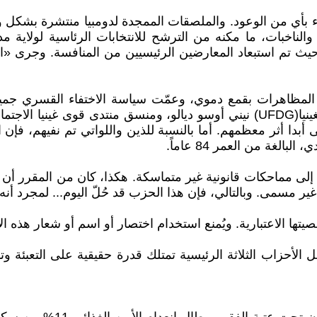
اء بأي من الوعود. والملصقات الممجدة لدومبيا منتشرة بشكل 
وافق عليه رسميًا 90% من الناخبين والناخبات، ما مكنه من الترشح للانتخابات 
 المظاهرات بقمع دموي، وعمّت سياسة الاختفاء القسري جميع
والمحامي محمد تراوري، وزعيمة اتحاد القوى الديمقراطية لغينيا(UFDG) نيني أوسو د
دا أثر معظمهم. أما بالنسبة للذين واللواتي تم نفيهم، فإن 
لغة من العمر 84 عاماً.
يتها الاعتبارية. ويُمنع استخدام اختصار أو اسم أو شعار هذه 
الأقل الأحزاب الثلاثة الرئيسية تمتلك قدرة حقيقية على التعبئ