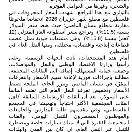
والشحن، وغيرها من العوامل المؤثرة.
بالتوازي مع هذا التراجع، شهدت أسعار المحروقات في
فلسطين مع مطلع شهر حزيران 2026 انخفاضاً ملحوظاً
مقارنة بمطلع نيسان الماضي؛ حيث هبط سعر السولار
بنسبة (11.5%)، وتراجع سعر أسطوانة الغاز المنزلي (12
كغم) بنسبة (15.8%)، وهي مشتقات حيوية تمثل عصب
قطاعات إنتاجية واقتصادية مختلفة، ومنها النقل العام في
فلسطين.
أمام هذه المستجدات، باتت الجهات الرسمية، وعلى
رأسها وزارتا الاقتصاد الوطني والنقل والمواصلات،
وجمعية حماية المستهلك، إضافة الى النقابات المختلفة،
مطالبة بإجراءات فورية لإعادة تقييم الأسعار والتعرفات
المقرّة في نيسان الماضي. وتبرز الحاجة الملحة لضبط
الأسعار وتخفيض تعرفة النقل العام التي تعتمد أساساً
على السولار، بعد أن أثقلت الارتفاعات السابقة كاهل
الفئات المجتمعية الأكثر احتياجاً وتهميشا في المجتمع
الفلسطيني، وفي مقدمتهم طلبة المدارس والجامعات
والموظفون المضطرون للتنقل اليومي، والفئات
المجتمعية الفقيرة التي لا تمتلك سيارات خاصة ومضطرة
للتنقل عبر النقل العام، ان كان بين المدن والبلدات