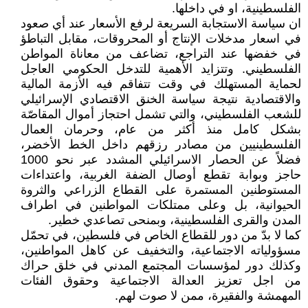
الفلسطينية، او في داخلها.
ان سياسة الاستجابة السريعة لرفع الأسعار عند أي صعود
في اسعار مدخلات الإنتاج أو المحروقات، مقابل التباطؤ
في خفضها عند التراجع، تضاعف من معاناة المواطن
الفلسطيني. وتتزايد الأهمية للتدخل الحكومي العاجل
لحماية المستهلك في وقت تتفاقم فيه الأزمة المالية
والاقتصادية نتيجة سياسة الخنق الاقتصادي الإسرائيلي
للشعب الفلسطيني، والتي تشمل احتجاز أموال المقاصّة
بشكل كامل منذ أكثر من عام، وحرمان العمال
الفلسطينيين من مصادر رزقهم داخل الخط الأخضر،
فضلاً عن الحصار الاسرائيلي المشدد عبر نحو 1000
حاجز وبوابة تقطع أوصال الضفة الغربية، واعتداءات
المستوطنين المستمرة على القطاع الزراعي والثروة
الحيوانية، بل وعلى ممتلكات المواطنين في اطراف
المدن والقرى الفلسطينية، وبمنحى تصاعدي خطير.
كما لا بدّ من دور للقطاع الخاص في فلسطين، في تحمّل
مسؤولياته الاجتماعية، والتخفيف عن كاهل المواطنين،
وكذلك دور لمؤسسات المجتمع المدني في خلق حراك
من اجل تعزيز العدالة الاجتماعية وحقوق الفئات
المهمشة والفقيرة، ممن لا صوت لهم.