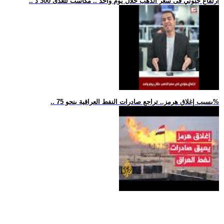
.. ارتفاع جنوني فى سعر الذهب خلال يوم واحد .. مكاسب تتعدى 300 د
.. بسبب إغلاق هرمز.. تراجع صادرات النفط العراقية بنحو 75%