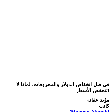
في ظل انخفاض الدولار والمحروقات، لماذا لا
تنخفض الأسعار!
مؤيد عفانة
كاتب
(Moayad Afanah)