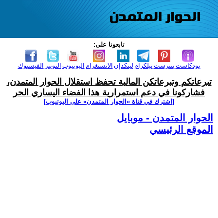
تابعونا على:
بودكاست
بنترست
تيلكرام
لينكدإن
الانستغرام
اليوتيوب
التويتر
الفيسبوك
تبرعاتكم وتبرعاتكن المالية تحفظ استقلال الحوار المتمدن،
فشاركونا في دعم استمرارية هذا الفضاء اليساري الحر
[اشترك في قناة ‫«الحوار المتمدن» على اليوتيوب]
الحوار المتمدن - موبايل
الموقع الرئيسي