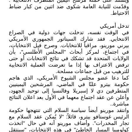
ويستند على حملة مرشح اليمين المتطرف الانتخابية .
وقدّمت للنيابة العامة شكوى ضد اثنين من كبار ضباط
الاحتياط.
تدخل أمريكي
في الوقت نفسه، تدخلت جهات دولية في الصراع
الانتخابي. فقد شارك السيناتور الجمهوري الأمريكي
بيرني مورينو، مراقباً للانتخابات. وصرح فيل الانتخابات،
في اجتماع، لمركز أبحاث "المجلس الأطلسي"، بأن
الولايات المتحدة قد تشكك في نتائج الانتخابات أو حتى
ترفض الاعتراف بها إذا ما تعرضت العملية الانتخابية
للترهيب من قبل جماعات مسلحة.
كما دعا عضو مجلس الشيوخ الأمريكي، الذي هاجم
حكومة بيترو علنًا في الماضي، المرشحين اليمينيين
المتطرفين دي لا إسبريلا وفالنسيا إلى توحيد الجهود،
وأعلن عن عقد اجتماع معهما في الأول بعد اعلان النتائج
مباشرة..
وانتقد مورينو أيضاً سياسة السلام التي تنتهجها حكومة
الرئيس غوستافو بيترو، قائلاً: "لا يُمكن عقد السلام مع
تجار المخدرات". وأضاف مورينو أنه في حال "اتخذت
كولومبيا المسار الخاطئ" في هذه الانتخابات، "سينتقل