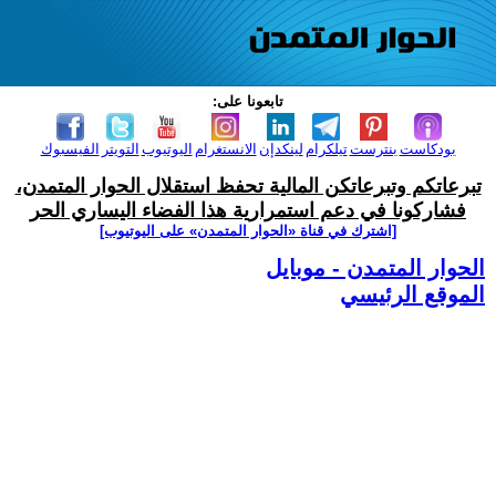
تابعونا على:
بودكاست
بنترست
تيلكرام
لينكدإن
الانستغرام
اليوتيوب
التويتر
الفيسبوك
تبرعاتكم وتبرعاتكن المالية تحفظ استقلال الحوار المتمدن،
فشاركونا في دعم استمرارية هذا الفضاء اليساري الحر
[اشترك في قناة ‫«الحوار المتمدن» على اليوتيوب]
الحوار المتمدن - موبايل
الموقع الرئيسي