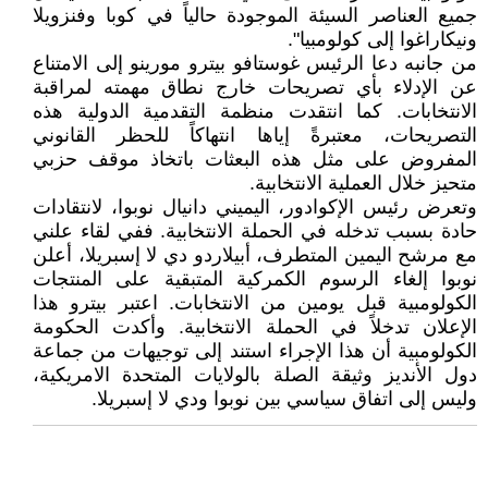
جميع العناصر السيئة الموجودة حالياً في كوبا وفنزويلا
ونيكاراغوا إلى كولومبيا".
من جانبه دعا الرئيس غوستافو بيترو مورينو إلى الامتناع
عن الإدلاء بأي تصريحات خارج نطاق مهمته لمراقبة
الانتخابات. كما انتقدت منظمة التقدمية الدولية هذه
التصريحات، معتبرةً إياها انتهاكاً للحظر القانوني
المفروض على مثل هذه البعثات باتخاذ موقف حزبي
متحيز خلال العملية الانتخابية.
وتعرض رئيس الإكوادور، اليميني دانيال نوبوا، لانتقادات
حادة بسبب تدخله في الحملة الانتخابية. ففي لقاء علني
مع مرشح اليمين المتطرف، أبيلاردو دي لا إسبريلا، أعلن
نوبوا إلغاء الرسوم الكمركية المتبقية على المنتجات
الكولومبية قبل يومين من الانتخابات. اعتبر بيترو هذا
الإعلان تدخلاً في الحملة الانتخابية. وأكدت الحكومة
الكولومبية أن هذا الإجراء استند إلى توجيهات من جماعة
دول الأنديز وثيقة الصلة بالولايات المتحدة الامريكية،
وليس إلى اتفاق سياسي بين نوبوا ودي لا إسبريلا.