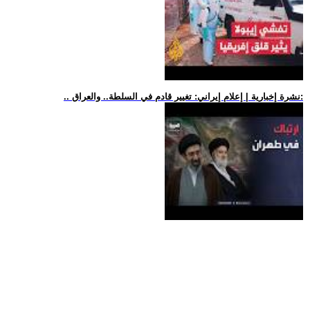
.. نشرة إخبارية | إعلام إيراني: تغيير قادم في السلطة.. والعراق: