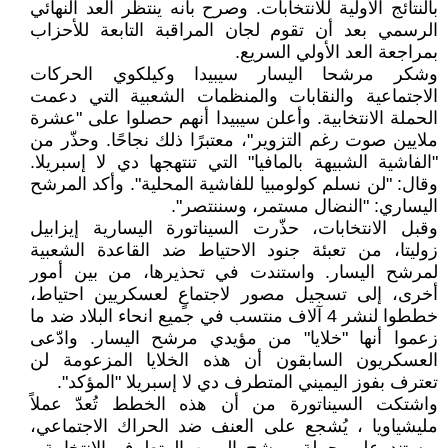
بالنتائج الأولية للانتخابات. وصرح بأنه ينتظر العد النهائي
الرسمي بعد أن تقوم لجان المراقبة التابعة للأحزاب
بمراجعة العد الأولي السريع.
وشكر مرشحا اليسار سيبيدا وكيلكوي الحركات
الاجتماعية والنقابات والمنظمات الشعبية التي دعمت
الحملة الانتخابية. وأعلن سيبيدا أنهم حصلوا على "عشرة
ملايين صوت رغم التزوير"، معتبرًا ذلك نجاحًا. وحذّر من
"الفاشية الشبيهة بالمافيا" التي تنتهجها دي لا إسبريلا.
وقال: "لن نسلم كولومبيا للفاشية المحلية". وأكد المرشح
اليساري: "النضال مستمر، وسننتصر".
وقبل الانتخابات، حذّرت السيناتورة اليسارية إيزابيل
زوليتا، من تعبئة جنود الاحتياط ضد القاعدة الشعبية
لمرشح اليسار. واستندت في تحذيرها، من بين أمور
أخرى، إلى تسجيل مصور لاجتماعٍ لعسكريين احتياط،
خططوا لنشر 4 آلاف منتسب في جميع انحاء البلاد ضد ما
زعموا أنها "خلايا" من مؤيدي مرشح اليسار. وادّعى
العسكريون السابقون أن هذه الخلايا المزعومة لن
تعترف بفوز اليميني المتطرف دي لا إسبريلا "المؤكد".
واشتكت السيناتورة من أن هذه الخطط تُعدّ عملاً
مليشياويا ، يُشجع على العنف ضد الحراك الاجتماعي،