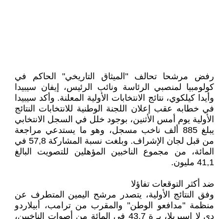
رفض مرشحا تحالف "الميثاق التاريخي" الحاكم في
كولومبيا لمنصبي الرئاسة ونائب الرئيس، إيفان سيبيدا
وأيدا كيلكوي، نتائج الانتخابات الأولية المعلنة. وأكد سيبيدا
في خطابه عقب إعلان اللجنة الوطنية للانتخابات النتائج
الأولية يوم أمس الأثنين، بوجود خلل في السجل الانتخابي
يبلغ 885 ألف ناخب مسجل، وهو ما يستدعي مراجعة
من قبل لجان الإشراف. وبلغت نسبة المشاركة 57,8 في
المائة، من مجموع الناخبين المؤهلين للتصويت البالغ
41,1 مليون.
ضد أكثر التوقعات تفاؤلا
وفق النتائج الأولية، يتصدر مرشح اليمين المتطرف عن
منظمة "مدافعو الوطن" والمقرب من ترامب، أبيلاردو
دي لا إسبريلا، بـ ة 43,7 في المائة من أصوات الناخبين،