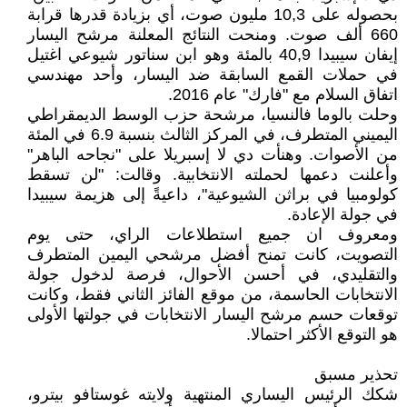
بحصوله على 10,3 مليون صوت، أي بزيادة قدرها قرابة
660 ألف صوت. ومنحت النتائج المعلنة مرشح اليسار
إيفان سيبيدا 40,9 بالمئة وهو ابن سناتور شيوعي اغتيل
في حملات القمع السابقة ضد اليسار، وأحد مهندسي
اتفاق السلام مع "فارك" عام 2016.
وحلت بالوما فالنسيا، مرشحة حزب الوسط الديمقراطي
اليميني المتطرف، في المركز الثالث بنسبة 6.9 في المئة
من الأصوات. وهنأت دي لا إسبريلا على "نجاحه الباهر"
وأعلنت دعمها لحملته الانتخابية. وقالت: "لن تسقط
كولومبيا في براثن الشيوعية"، داعيةً إلى هزيمة سيبيدا
في جولة الإعادة.
ومعروف ان جميع استطلاعات الراي، حتى يوم
التصويت، كانت تمنح أفضل مرشحي اليمين المتطرف
والتقليدي، في أحسن الأحوال، فرصة لدخول جولة
الانتخابات الحاسمة، من موقع الفائز الثاني فقط، وكانت
توقعات حسم مرشح اليسار الانتخابات في جولتها الأولى
هو التوقع الأكثر احتمالا.
تحذير مسبق
شكك الرئيس اليساري المنتهية ولايته غوستافو بيترو،