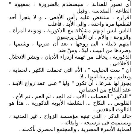
أى تصور للعدالة ، سيصطدم بالضرورة ، بمفهوم "
الطاعة " المقدسة . وقبل
اقراره ، ستنقض عليه رأس الأفعى ، و لا يتجرأ أحد
لقطعها مرة واحدة ، والى الأبد . فأغلب
الناس ليس لديهم مشكلة مع الذكورية ، ودونية المرأة ،
والزوجة ، والأم . ان الأهل يرجعون
ابنتهم ذليلة ، الى زوجها ، بعد أن ضربها ، وشتمها ،
وطردها من البيت ، ليلا . ومنْ ضد
الذكورية ، يخاف من تهمة ازدراء الأديان ، ونشر الانحلال
الأخلاقى .
ان " ست الحبايب " ، الأم التى تحملت الكثير ، لحماية ،
وتعليم ، وتربية ابنتها ، لا
يجوز لها شرعا ، أن تكون " وليا " على عقد زواج الابنة .
عقد النكاح من اختصاص
" الذكور " العصبات ، الأب ، ثم الجد ، ثم العم ، ثم الأخ .
الفلوس ... النكاح ... السُلطة الأبوية الذكورية .. هذا هو
الثالوث المقدس ،
خالد الذكر ، الذى تبنيه مؤسسة الزواج ، غير المدنية ،
وتستميت فى ترسيخه ، وابقائه ،
لحماية الأسرة المصرية ، والمجتمع المصرى بأكمله .