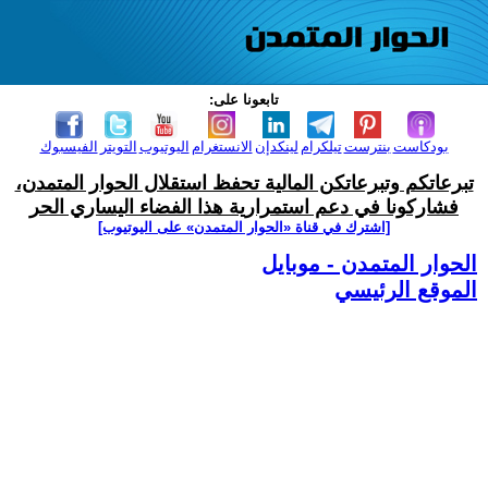
تابعونا على:
بودكاست
بنترست
تيلكرام
لينكدإن
الانستغرام
اليوتيوب
التويتر
الفيسبوك
تبرعاتكم وتبرعاتكن المالية تحفظ استقلال الحوار المتمدن،
فشاركونا في دعم استمرارية هذا الفضاء اليساري الحر
[اشترك في قناة ‫«الحوار المتمدن» على اليوتيوب]
الحوار المتمدن - موبايل
الموقع الرئيسي