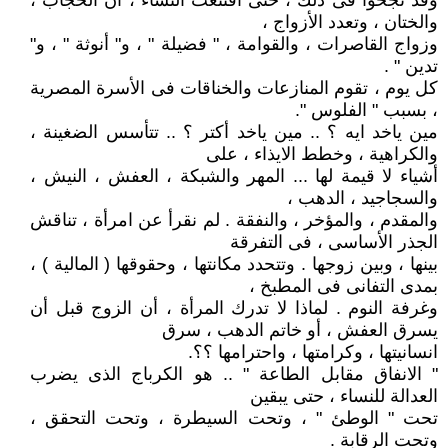
وقد نجحوا فى ذلك ، حتى اقتنعت النساء ، أن الحجاب ،
والختان ، وتعدد الأزواج ،
وزواج القاصرات ، والقوامة ، " فضيلة " ، و" أنوثة " ، و"
تدين " .
كل يوم ، تقوم المنازعات والخناقات فى الأسرة المصرية
، بسبب " الفلوس ".
مين ياخد ايه ؟ .. مين ياخد أكتر ؟ .. تتأسس الضغينة ،
والكراهية ، وخطط الايذاء ، على
أشياء لا قيمة لها ... المهر والشبكة ، العفش ، النيش ،
والسجاجيد ، الدهب ،
والمقدم ، والمؤخر ، والنفقة . لم نقرأ عن امرأة ، تناقش
الجذر الأساسى ، فى التفرقة
بينها ، وبين زوجها . وتتحدد مكانتها ، وحقوقها ( المالية ) ،
بمدى التفانى فى المطبخ ،
وغرفة النوم . لماذا لا تدرك المرأة ، أن الزوج قبل أن
يسرق العفش ، أو خاتم الدهب ، سرق
انسانيتها ، وكرامتها ، واحترامها ؟؟.
" الانفاق مقابل الطاعة " .. هو الكرباج الذى يضرب
العدالة للنساء ، حتى يبقين
تحت " الوطئ " ، وتحت السيطرة ، وتحت التحقق ،
وتحت الرقابة .