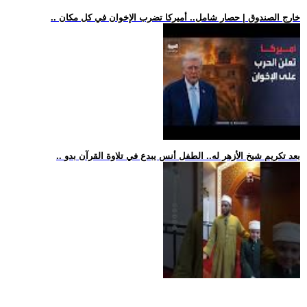
.. خارج الصندوق | حصار شامل.. أميركا تضرب الإخوان في كل مكان
.. بعد تكريم شيخ الأزهر له.. الطفل أنس يبدع في تلاوة القرآن بدو