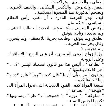
العقلى ، والجسدى ، وتراكمات
الفقر ، والتحرش ، والتكدس السكانى ، والعنف الأسرى ،
وتضخم الذكورية منذ الصحوة الاسلامية .
كيف نهدر الفرصة النادرة ، أن على رأس النظام
السياسى ، حاكم مثل
الرئيس السيسى ، بُح صوته ، لتجديد الخطاب الدينى ،
ولم يتجدد ، ونادى بتوثيق
الطلاق ولم يتوثق ، وطالب بحرية اللامعتقد ، ولم يتحرر ،
وقال بحراسة الحرية ،
ولم تحرس ؟.
أول الزواج الدينى المصرى ، أن على الزوج " الانفاق " ،
وعلى الزوجة
" الطاعة " . أليس هذا هو قانون استعباد البشر ؟؟. .. "
أهى قاعدة بلقمتها ".
يخيفون المرأة بأن " ربنا " قال كده ، " ربنا " عاوز كده ، "
ربنا " خلقنا كده ..
طبيعة المرأة كده . القيود الحديدية التى تحول المرأة الى
" ذبيحة " ، " بضاعة " ،
" مملوكة " ، " عورة " ، " فضيحة " ، " عار " ، يسمونها "
تكريما لجنس النساء .