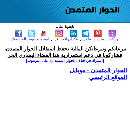
تابعونا على:
بودكاست
بنترست
تيلكرام
لينكدإن
الانستغرام
اليوتيوب
التويتر
الفيسبوك
تبرعاتكم وتبرعاتكن المالية تحفظ استقلال الحوار المتمدن،
فشاركونا في دعم استمرارية هذا الفضاء اليساري الحر
[اشترك في قناة ‫«الحوار المتمدن» على اليوتيوب]
الحوار المتمدن - موبايل
الموقع الرئيسي