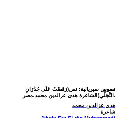
نصوص سيريالية: نص(رَقَصْتُ عَلَى جُدْرَانِ
التَّجَلِّي)الشاعرة هدى عزالدين محمد.مصر.
هدى عزالدين محمد
شاعرة
(Huda Ezz El-din Muhammad)