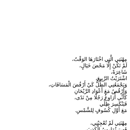
مِهْنَتِي الَّتِي اخْتَارَهَا الوَقْتُ،
لَمْ تَكُنْ إِلَّا مَحْضَ خَيَالٍ،
شَاعِرَةً،
اشْتَرَيْتُ الرَّبِيعَ،
وَيَجْمَعُنِي الظِّلُّ كَيْ أَرْفُضَ الْمَسَافَاتِ،
وَأَرْقُصُ مَعَ أَعْوَادِ الرَّيْحَانِ
كَأَنِّي أُرَاوِغُ رَجُلًا مِنْ نَدًى،
فَيَنْكَسِرَ ظِلِّي
مَعَ أَوَّلِ كُسُوفٍ لِلشَّمْسِ.
مِهْنَتِي لَمْ تُعْجِبْنِي،
فَهِيَ تُمَارِسُ الْكَذِبَ،