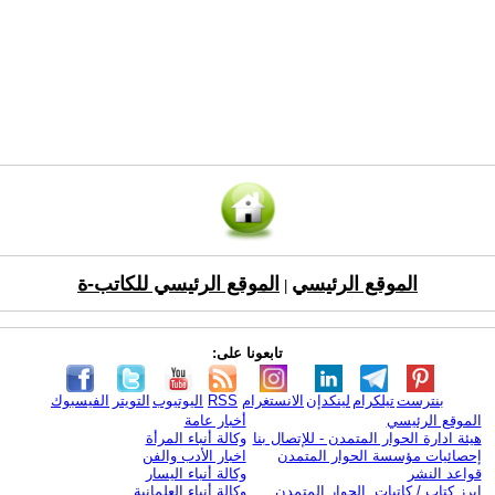
الموقع الرئيسي
الموقع الرئيسي للكاتب-ة
|
تابعونا على:
بنترست
تيلكرام
لينكدإن
الانستغرام
RSS
اليوتيوب
التويتر
الفيسبوك
الموقع الرئيسي
أخبار عامة
هيئة ادارة الحوار المتمدن - للإتصال بنا
وكالة أنباء المرأة
إحصائيات مؤسسة الحوار المتمدن
اخبار الأدب والفن
قواعد النشر
وكالة أنباء اليسار
ابرز كتاب / كاتبات الحوار المتمدن
وكالة أنباء العلمانية