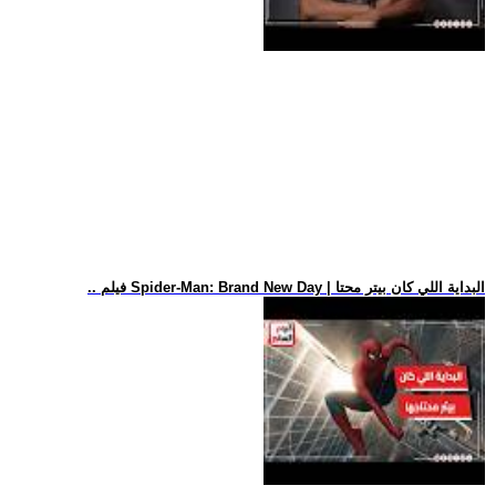
.. فيلم Spider-Man: Brand New Day | البداية اللي كان بيتر محتا