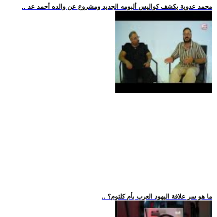
.. محمد عدوية يكشف كواليس ألبومه الجديد ومشروع عن والده أحمد عد
.. ما هو سر علاقة اليهود العرب بأم كلثوم؟