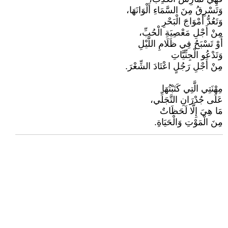
وَتَسْرِقُ مِنَ السَّمَاءِ أَلْوَانَهَا،
وَتَعُدُّ أَمْوَاجَ الْبَحْرِ
مِنْ أَجْلِ مَعْصِيَةِ الْحُبِّ،
أَوْ تَسْبَحُ فِي ظَلَامِ اللَّيْلِ
وَتَدْعُو الْجِنِّيَّاتِ
مِنْ أَجْلِ رَجُلٍ اعْتَادَ الشِّعْرَ.
مِهْنَتِي الَّتِي كَتَبْتُهَا
عَلَى جُدْرَانِ التَّجَلِّي،
مَا هِيَ إِلَّا لَحَظَاتٌ
مِنَ الْمَوْتِ وَالْحَيَاةِ.