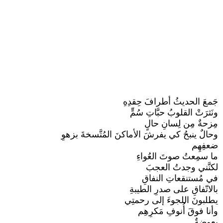
جَمعَ الحديثُ أطرافَ حِقدِهِ
ونَثرَتْ القلوبُ حبَّاتِ سُمٍّ
مِزحةٌ مِن لِسانِ حالٍ
وحالٌ ينبحُ كي يفرشَ الأماكنَ المُتَّسخةَ بزهوِ
ضعفِهِم
ما سمِعتُ صوتَ العُواءِ
لكنَّني وجدتُ العجبَ
في مُستنقعاتِ النفاقِ
بالاتّفاقِ على صدرِ الطيبةِ
يطلبونَ اللجوءَ إلى رحمتِي
وأنا فوقَ أُنوفِ مَكرِهِم
بعوضةٌ