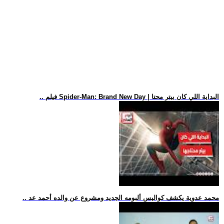
.. فيلم Spider-Man: Brand New Day | البداية اللي كان بيتر محتا
.. محمد عدوية يكشف كواليس ألبومه الجديد ومشروع عن والده أحمد عد