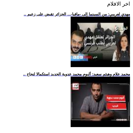
اخر الافلام
.. مهدي لعريبي: من السينما إلى -مافيا-... الجزائر تقبض على زعيم
.. محمد علام وهيثم سعيد: ألبوم محمد عدوية الجديد استكمالا لنجاح