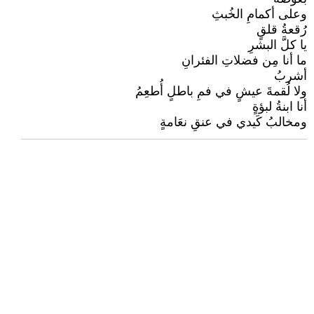
وعلى أكمامِ الخُبثِ
رُقعةُ قلقٍ
يا كلَّ البشرِ
ما أنا مِن فضلاتِ الفئرانِ
أشربُ
ولا لُقمةَ عيشٍ في فمِ باطلٍ أُطعِمُ
أنا ابنةُ لبؤةٍ
ومخالبُ كَيدي في عنقِ نعَامةٍ