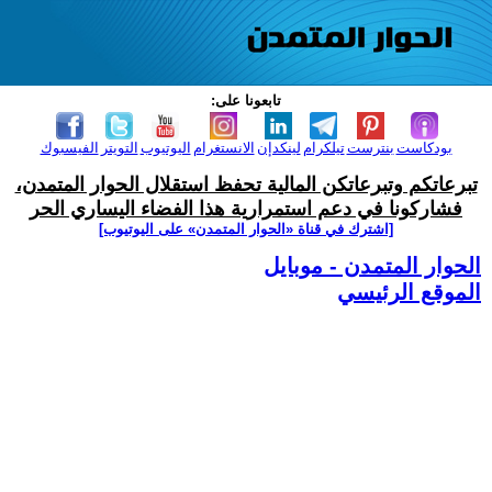
تابعونا على:
بودكاست
بنترست
تيلكرام
لينكدإن
الانستغرام
اليوتيوب
التويتر
الفيسبوك
تبرعاتكم وتبرعاتكن المالية تحفظ استقلال الحوار المتمدن،
فشاركونا في دعم استمرارية هذا الفضاء اليساري الحر
[اشترك في قناة ‫«الحوار المتمدن» على اليوتيوب]
الحوار المتمدن - موبايل
الموقع الرئيسي