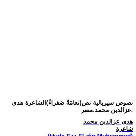
نصوص سيريالية نص(نعامَةٌ صَفراءُ)الشاعرة هدى
عزالدين محمد.مصر.
هدى عزالدين محمد
شاعرة
(Huda Ezz El-din Muhammad)