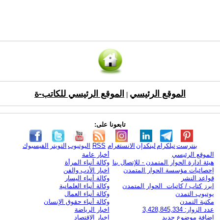
الموقع الرئيسي
الموقع الرئيسي للكاتب-ة
|
تابعونا على:
بنترست
تيلكرام
لينكدإن
الانستغرام
RSS
اليوتيوب
التويتر
الفيسبوك
الموقع الرئيسي
أخبار عامة
هيئة ادارة الحوار المتمدن - للإتصال بنا
وكالة أنباء المرأة
إحصائيات مؤسسة الحوار المتمدن
اخبار الأدب والفن
قواعد النشر
وكالة أنباء اليسار
ابرز كتاب / كاتبات الحوار المتمدن
وكالة أنباء العلمانية
يوتيوب التمدن
وكالة أنباء العمال
مكتبة التمدن
وكالة أنباء حقوق الإنسان
عدد الزوار: 3,428,845,334
اخبار الرياضة
اضافة موضوع جديد
اخبار الاقتصاد