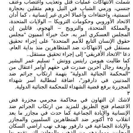
شملت الانتهاكات عمليات قتل وتعذيب واغتصاب وعنف
جنسي، ورمي الشباب في النيل وهم مثقلين بحجارة
اسمنتية، واختفاءات وأعمالا أخرى غير إنسانية ، كما أدان
الاتحاد الأوروبي وحكومات الترويكا – الولايات المتحدة،
والمملكة المتحدة، والنرويج – الهجوم، قائلين إن
المجلس العسكري أمر به. حثّ خبراء أمميون “مجلس
حقوق الإنسان التابع للأمم المتحدة” على إجراء تحقيق
مستقل في الانتهاكات ضد المتظاهرين منذ بداية العام.
دعا “الاتحاد الأفريقي” إلى إجراء تحقيق مستقل..
كما طالبت هيومن رايتس ووتش ” تسليم عمر البشير
وأربعة رجال آخرين صدرت في حقهم أوامر اعتقال من
“المحكمة الجنائية الدولية” بتهمة ارتكاب جرائم ضد
المدنيين في دارفور”، اضافة لمطالبة أسر شهداء
المجزرة برفع قضية الشهداء للمحكمة الجنائية الدولية.
٣
لاشك ان التهاون في محاكمة مجرمي مجزرة فض
الاعتصام فتح الطريق للمزيد من ارتكاب الجرائم ضد
الإنسانية والإبادة الجماعية كما حدث في مجازر ما بعد
انقلاب ٢٥ أكتوبر ضد المتظاهرين السلميين والمجازر
والإبادة الجماعية في دارفور بهدف نهب اراضي السكان
المحليين ومواردهم من الذهب والمعادن التي تقوم بها