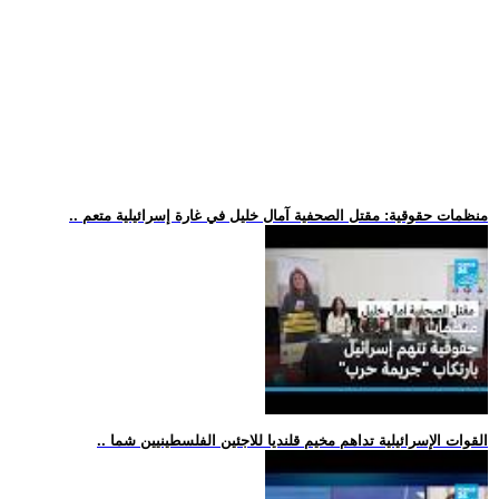
.. منظمات حقوقية: مقتل الصحفية آمال خليل في غارة إسرائيلية متعم
.. القوات الإسرائيلية تداهم مخيم قلنديا للاجئين الفلسطينيين شما