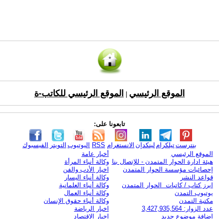
الموقع الرئيسي
الموقع الرئيسي للكاتب-ة
|
تابعونا على:
بنترست
تيلكرام
لينكدإن
الانستغرام
RSS
اليوتيوب
التويتر
الفيسبوك
الموقع الرئيسي
أخبار عامة
هيئة ادارة الحوار المتمدن - للإتصال بنا
وكالة أنباء المرأة
إحصائيات مؤسسة الحوار المتمدن
اخبار الأدب والفن
قواعد النشر
وكالة أنباء اليسار
ابرز كتاب / كاتبات الحوار المتمدن
وكالة أنباء العلمانية
يوتيوب التمدن
وكالة أنباء العمال
مكتبة التمدن
وكالة أنباء حقوق الإنسان
عدد الزوار: 3,427,935,564
اخبار الرياضة
اضافة موضوع جديد
اخبار الاقتصاد