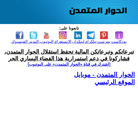
تابعونا على:
بودكاست
بنترست
تيلكرام
لينكدإن
الانستغرام
اليوتيوب
التويتر
الفيسبوك
تبرعاتكم وتبرعاتكن المالية تحفظ استقلال الحوار المتمدن،
فشاركونا في دعم استمرارية هذا الفضاء اليساري الحر
[اشترك في قناة ‫«الحوار المتمدن» على اليوتيوب]
الحوار المتمدن - موبايل
الموقع الرئيسي