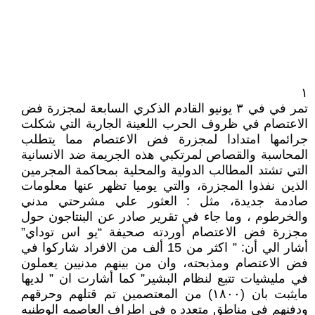
١
تمر في في ٣ يونيو القادم الذكري السابعة لمجزرة فض
الاعتصام في ظروف الحرب اللعينة الجارية التي شكلت
جرائمها امتدادا لمجزرة فض الاعتصام مما يتطلب
المحاسبة والقصاص لمرتكبي هذه الجريمة ضد الانسانية
التي تشتد المطالب الدولية والمحلية بمحاكمة المجرمين
الذين نفذوا المجزرة، والتي يوميا تظهر عنها معلومات
صادمة جديدة، مثل : العثور علي مشرحتي مدني
والخرطوم ، وما جاء في تقرير صادر عن البنتاجون حول
مجزرة فض الاعتصام أوردته صحيفة “يو اس توداي”
أشار الي أن: ” اكثر من 15 ألف من الافراد شاركوا في
فض الاعتصام ومذبحته، وان من بينهم مدنيين يعملون
في مليشيات تتبع لنظام البشير” كما أشارت ان ” لديها
مايثبت بان (١٨٠٠) من المعتصمين تم قتلهم وحرقهم
ودفنهم في مناطق متعدد ه في اطراف العاصمه الوطنيه