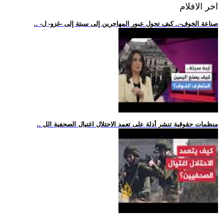
اخر الافلام
.. -صناعة الخوف-.. كيف تحول عبور المهاجرين إلى سبتة إلى -غزو- ل
.. منظمات حقوقية تنشر أدلة على تعمد الاحتلال اغتيال الصحفية الل