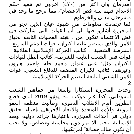
امدرمان وان اكثر من (٤٧٠) اخرون تم تنفيذ حكم
الاعدام فيهم ليلة فض الاعتصام”، مما يرجح ما وجد في
مشرحتي مدني والخرطوم.
كما تجمعت معلومات من شهود عيان الذين نجو من
المجزرة أشارو فيها الي أن القوات التي شاركت في
فض الاعتصام تتكون من : هيئة العمليات التابعة لجهاز
الأمن والذي يسيطر عليه الكيزان، قوات الدعم السريع ،
الشرطة الشعبية ، كتائب الحركة الإسلامية الطلابية ،
قوات فض الشغب التابعة للشرطة، كتائب الظل لقيادات
الكيزان مثل: علي عثمان محمد طه واحمد هارون
وغيرهم، كتائب الكيزان المنضمة للدفاع الشعبي. قوات
الأمن الشعبي التابعة لتنظيم الحركة الإسلامية
2
وجدت المجزرة استنكارا واسعا من جماهير الشعب
السوداني، كما عبر موكب 30 يونيو 2019 الذي قطع
الطريق أمام الانقلاب الدموي، وطالبت منظمة العفو
الدولية والأمم المتحدة والاتحاد الأفريقي بإجراء تحقيق
دولي في أحداث المجزرة، باعتبارها جرائم دولية، وضد
الإنسانية، يجب الا تمر دون محاسبة وقصاص، ولا يجب
أن تكون هناك حصانة” لمرتكبيها.