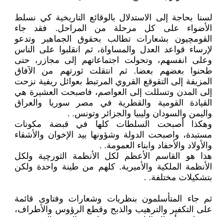
لسنا بحاجة إلى الاستدلال بالوقائع التاريخية كي نسلط
الأضواء على كل مرحلة من المراحل. فقد جاء
القومچيون بشعارات تطالب بحقوق الجماهير وتدعو
لإرساء قواعد العدل والمساواة، ثم انقلبوا على الناس
وعلى انفسهم، وتحولت اجتماعاتهم إلى مجازر، حتى
طحنوا بعضهم بعضا. ثم انتقلت ثورتهم من الآفاق
المزيفة إلى التقوقع القروي المرتبط بعوائل ريفية نزحت
إلى المدن وتسللت إلى العواصم، فاصبحت العشيرة هي
القيادة القومية والقطرية في مصر سوريا والعراق
واليمن والسودان وليبيا والجزائر وتونس. .
وهكذا أصبحت السلطات كلها في قبضة مكونات
مستبدة، واصبحت الدولة وشؤونها بيد الإخوان والأشقاء
والأولاد والأحفاد وابناء العمومة. .
هذا هو القاسم الأعظم لكل الأنظمة الثورچية ولكل
الأنظمة الملكية والأميرية. كلهم من طينة واحدة ولكن
بتشكيلات مختلفة. .
ثم جاء المتأسلمون بنظريات وشعارات وفتاوى قائمة
على التكفير والترهيب والذبح وقطع الرؤوس والأطراف،