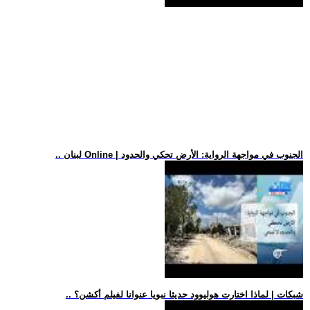
.. لبنان Online | الجنوب في مواجهة الرواية: الأرض تحكي والحدود
.. شبكات | لماذا اختارت هوليوود حديثا نبويا عنوانا لفيلم أكشن؟