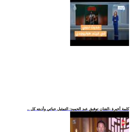
.. كلمة أخيرة -الفنان توفيق عبد الحميد: التمثيل حياتي وأديته كل