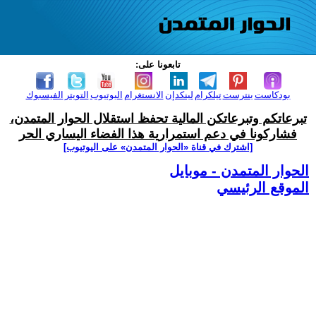
تابعونا على:
بودكاست
بنترست
تيلكرام
لينكدإن
الانستغرام
اليوتيوب
التويتر
الفيسبوك
تبرعاتكم وتبرعاتكن المالية تحفظ استقلال الحوار المتمدن،
فشاركونا في دعم استمرارية هذا الفضاء اليساري الحر
[اشترك في قناة ‫«الحوار المتمدن» على اليوتيوب]
الحوار المتمدن - موبايل
الموقع الرئيسي