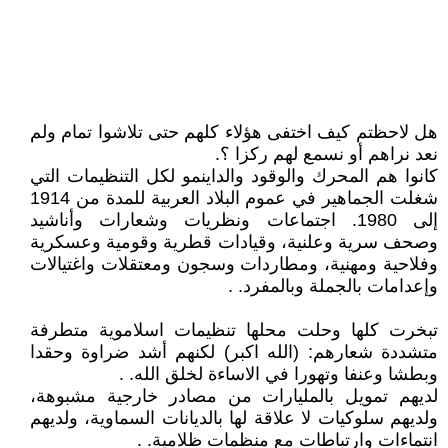
هل لاحظتم كيف اختفى هؤلاء كلهم حتى تلاشوا تمام ولم
نعد نراهم أو نسمع لهم ركزا ؟.
كانوا هم المحرك والوقود والداينمو لكل التنظيمات التي
شغلت الجماهير في عموم البلاد العربية للمدة من 1914
إلى 1980. اجتماعات ونظريات وشعارات وأناشيد
وصحف سرية وعلنية، وقيادات قطرية وقومية وعسكرية
وفلاحية ومهنية، ومطاردات وسجون ومعتقلات واغتيالات
وإعدامات بالجملة وبالمفرد. .
تبخرت كلها وحلت محلها تنظيمات اسلاموية متطرفة
متشددة شعارهم: (الله اكبر) لكنهم أشد ضراوة وحقدا
وبطشا وعنفا وتهورا في الاساءة لخلق الله. .
لديهم تمويل بالمليارات من مصادر خارجية مشبوهة،
ولديهم سلوكيات لا علاقة لها بالديانات السماوية، ولديهم
انتماءات وارتباطات مع منظمات ظلامية. .