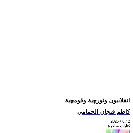
انقلابيون وثورچية وقومچية
كاظم فنجان الحمامي
2026 / 6 / 2
كتابات ساخرة