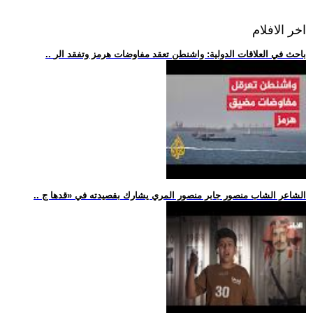
اخر الافلام
.. باحث في العلاقات الدولية: واشنطن تعقد مفاوضات هرمز وتفقد الر
.. الشاعر الشاب منصور جابر منصور المري يشارك بقصيدته في «قدها ج