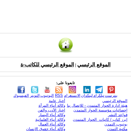
الموقع الرئيسي
الموقع الرئيسي للكاتب-ة
|
تابعونا على:
بنترست
تيلكرام
لينكدإن
الانستغرام
RSS
اليوتيوب
التويتر
الفيسبوك
الموقع الرئيسي
أخبار عامة
هيئة ادارة الحوار المتمدن - للإتصال بنا
وكالة أنباء المرأة
إحصائيات مؤسسة الحوار المتمدن
اخبار الأدب والفن
قواعد النشر
وكالة أنباء اليسار
ابرز كتاب / كاتبات الحوار المتمدن
وكالة أنباء العلمانية
يوتيوب التمدن
وكالة أنباء العمال
مكتبة التمدن
وكالة أنباء حقوق الإنسان