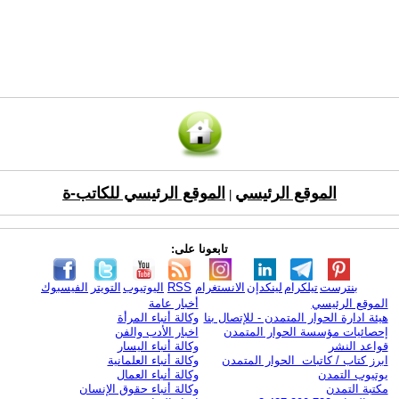
الموقع الرئيسي
الموقع الرئيسي للكاتب-ة
|
تابعونا على:
بنترست
تيلكرام
لينكدإن
الانستغرام
RSS
اليوتيوب
التويتر
الفيسبوك
الموقع الرئيسي
أخبار عامة
هيئة ادارة الحوار المتمدن - للإتصال بنا
وكالة أنباء المرأة
إحصائيات مؤسسة الحوار المتمدن
اخبار الأدب والفن
قواعد النشر
وكالة أنباء اليسار
ابرز كتاب / كاتبات الحوار المتمدن
وكالة أنباء العلمانية
يوتيوب التمدن
وكالة أنباء العمال
مكتبة التمدن
وكالة أنباء حقوق الإنسان