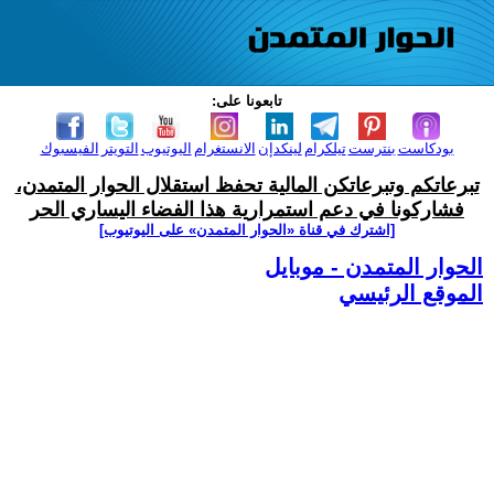
تابعونا على:
بودكاست
بنترست
تيلكرام
لينكدإن
الانستغرام
اليوتيوب
التويتر
الفيسبوك
تبرعاتكم وتبرعاتكن المالية تحفظ استقلال الحوار المتمدن،
فشاركونا في دعم استمرارية هذا الفضاء اليساري الحر
[اشترك في قناة ‫«الحوار المتمدن» على اليوتيوب]
الحوار المتمدن - موبايل
الموقع الرئيسي