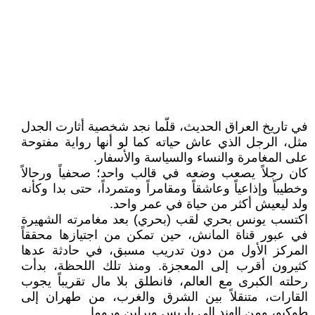
في تاريخ العراق الحديث، قلّما نجد شخصية أثارت الجدل
مثل، الرجل الذي عاش حياته كما لو أنها رواية مفتوحة
على المغامرة والنساء والسياسة والأسفار.
كان رجلاً يصعب وضعه في قالب واحد؛ صحفياً ورحالاً
وخطيباً وإذاعياً وعاشقاً ومقامراً ومتمرداً، حتى بدا وكأنه
ولد ليعيش أكثر من حياة في عمر واحد.
اكتسب يونس بحري لقب (بحري) بعد مغامرته الشهيرة
في عبور قناة المانش، حين تمكن من اجتيازها محققاً
المركز الأول من دون تدريب مسبق، في حادثة عدها
كثيرون أقرب إلى المعجزة. ومنذ تلك اللحظة، بدأت
رحلته الكبرى مع العالم، فانطلق بلا مال تقريباً يجوب
القارات، متنقلاً بين الشرق والغرب، من طهران إلى
طوكيو، ومن الهند إلى باريس وبرلين وروما.