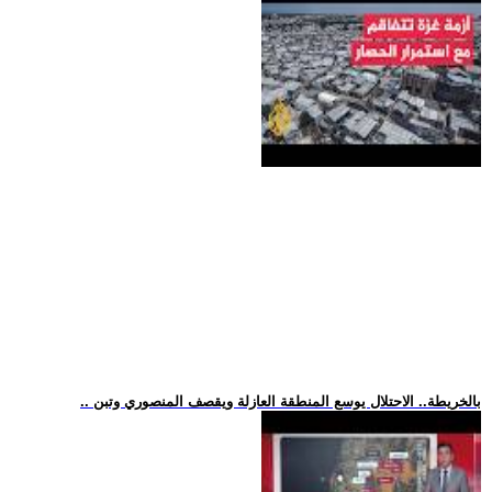
.. بالخريطة.. الاحتلال يوسع المنطقة العازلة ويقصف المنصوري وتبن