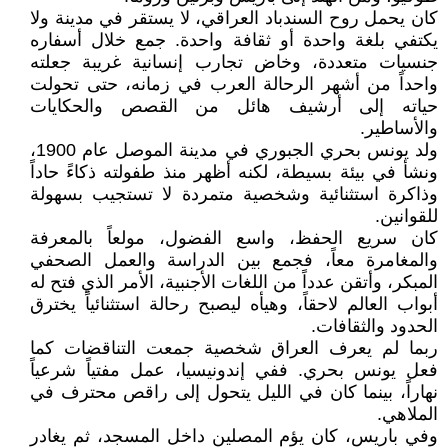
كان يحمل روح السندباد العراقي، لا يستقر في مدينة ولا
يكتفي بلغة واحدة أو ثقافة واحدة. جمع خلال أسفاره
جنسيات متعددة، وخاض تجارب إنسانية غريبة جعلته
واحداً من أشهر الرحالة العرب في زمانه، حتى تحولت
حياته إلى أرشيف هائل من القصص والحكايات
والأساطير.
ولد يونس بحري الجبوري في مدينة الموصل عام 1900،
ونشأ في بيئة بسيطة، لكنه أظهر منذ طفولته ذكاءً حاداً
وذاكرة استثنائية وشخصية متمردة لا تستجيب بسهولة
للقوانين.
كان سريع الحفظ، واسع الفضول، مولعاً بالمعرفة
والمغامرة معاً، فجمع بين الدراسة والعمل الصحفي
المبكر، وأتقن عدداً من اللغات الأجنبية، الأمر الذي فتح له
أبواب العالم لاحقاً، وهيأه ليصبح رحالة استثنائياً يخترق
الحدود والثقافات.
ربما لم يعرف العراق شخصية جمعت التناقضات كما
فعل يونس بحري. ففي إندونيسيا، عمل مفتياً شرعياً
نهاراً، بينما كان في الليل يتحول إلى راقص محترف في
الملاهي.
وفي باريس، كان يؤم المصلين داخل المسجد، ثم يغادر