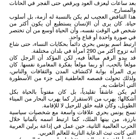
بعد ساعات ليعزف العود ويرقص حتى الفجر في الحانات
والمسارح.
هذا التناقض العجيب لم يكن بالنسبة له أزمة، بل أسلوب
حياة. كان يرى أن الإنسان يستطيع أن يكون أكثر من
شخص في الوقت نفسه، وأن الحياة أوسع من أن تختصر
في صورة واحدة أو قناع واحد.
ارتبط اسم يونس بحري دائماً بحكايات النساء، حتى شاع
أنه تزوج أكثر من 290 امرأة في بلدان مختلفة.
قد يبدو الرقم مبالغاً فيه، لكن المؤكد أن الرجل كان
مولعاً بالحب، أو ربما مولعاً بفكرة المغامرة نفسها. كان
يرى المرأة بوابة لاكتشاف المدن والثقافات والناس،
ولذلك تحولت قصصه العاطفية إلى جزء من الأسطورة
التي أحاطت به.
لم يكن عاشقاً تقليدياً، بل كان مفتوناً بالحياة بكل
أشكالها؛ يهرب من الاستقرار كما يهرب البحار من الميناء
الطويل، وكأن قلبه خلق للرحيل لا للإقامة.
نسج يونس بحري علاقات واسعة مع شخصيات سياسية
بارزة، من بينها الملك، كما ارتبط اسمه بألمانيا خلال
الحرب العالمية الثانية، حين عمل في إذاعة برلين العربية
التي كانت تبث الدعاية النازية للعالم العربي.