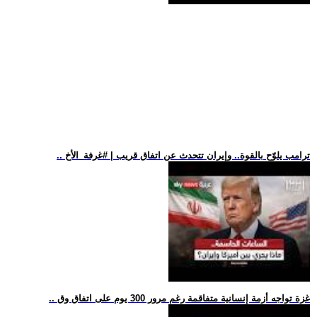
.. ترامب يلوّح بالقوة.. وإيران تتحدث عن اتفاق قريب | #غرفة_الأخ
.. غزة تواجه أزمة إنسانية متفاقمة رغم مرور 300 يوم على اتفاق وق