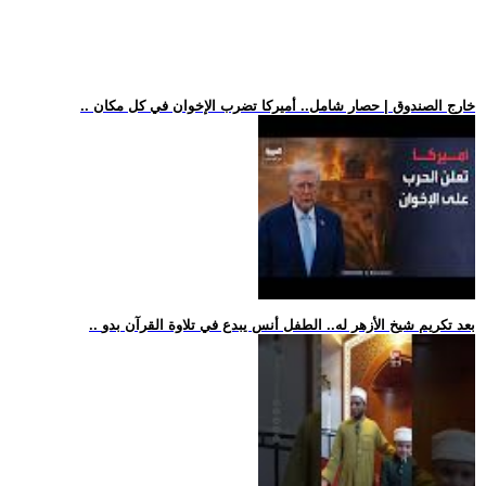
.. خارج الصندوق | حصار شامل.. أميركا تضرب الإخوان في كل مكان
.. بعد تكريم شيخ الأزهر له.. الطفل أنس يبدع في تلاوة القرآن بدو