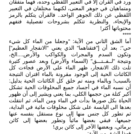
ورد في القرآن إلا في التعبير اللفظي وحده، فهما متفقان
ومتماهيان في جوهر المعنى، لكنهما مختلفان في التعبير
اللفظي عن ذلك الجوهر الواحد.. فالقرآن يتكلم بالرمز
والإيحاء، والنظرية تتكلم بشروحات تفصيلية فتفهم
محتوياتها أكثر!
****
أما الشق الثاني من الآية: "وجعلنا من الماء كل شيء
حي": بعد أن ["فتقناهما" الذي يعني "الانفجار العظيم"]
وتكون السدم والمجرات والكواكب والأرض....الخ،
ونتيجة "لــفــتـــق" (السماء والأرض) وبعد عصور كثيرة
تلت ذلك الانفجار، ظهر الماء على الأرض فجاءت كل
الكائنات الحية إلى الوجود مقرونة بالماء اقتران النتيجة
بالسبب! وبالماء ومنه تم خلق كل الكائنات الحية بدليل:
أن نسبه الماء في أجساد جميع المخلوقات الحية تشكل
أكبر كتلة من حجمها الكلي، بما يعني ويشير إلى أن ظهور
الحياة بكل صورها بدأت في الماء ومن الماء، ثم انتقلت
بعدها الى اليابسة على شكل مخلوقات مائية في البداية،
ثم تطور كل جنس منها إلى نوع مستقل بنفسه عنها
جميعها، فبقي بعضها مائياً وتطور بعضها إلى كائن
برمائي، وبعضها الآخر إلى كائن بري!
فهذا الشق من الآية: