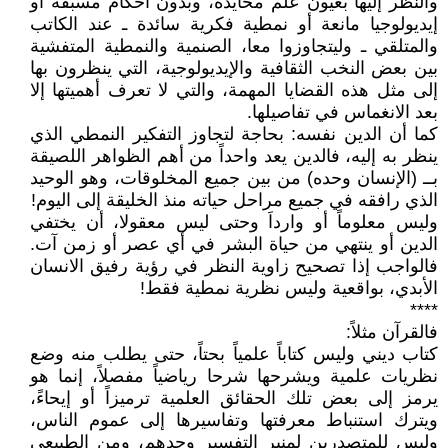
والنظر إليها بعيون علم محايدة، وبدون أحكام مسبقة أو
إيديولوجيا مانعة أو نمطية فكرية سائدة ـ عند الكاتب
والمتلقي ـ وليتجاوزوا معا، الصنمية والنمطية المتفشية
بين بعض النخب الثقافية والإيديولوجية، التي ينظرون بها
إلى مثل هذه القضايا المهمة، والتي لا تعرف أهميتها إلا
بعد الانغماس في تفاصيلها.
كما أن الدين نفسه: بحاجة لتجاوز التفكير النمطي الذي
ينظر به إليه، فالدين يعد واحداً من أهم الظواهر اللصيقة
بــ (الإنسان وحده) من بين جميع المخلوقات، وهو الوحيد
الذي رافقه في جميع مراحل حياته منذ الخليقة إلى اليوم!
وليس معلوماً أو وارداَ وحتى ليس معقولا، أن يختفي
الدين أو ينتهي من حياة البشر في أي عصر أو زمن آت.
فالواجب إذا تصحيح زاوية النظر في رؤية رفيق الانسان
الأبدي، بواقعية وليس نظرية نمطية فقط!
****
فالقرآن مثلاً:
كتاب ديني وليس كتاباً علمياً بحتاً، حتى يطلب منه وضع
نظريات علمية ويشرحها شرحا رياضياً مفصلاً، إنما هو
يرمز إلى بعض تلك الحقائق العلمية ترميزاً أو إيحاءً،
ويترك استنباط معرفتها وتفاسيرها إلى عموم الناس،
وليس للمتصدرين لمنبر التفسير وحدهم، ومن الطبيعي