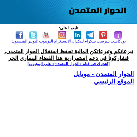
تابعونا على:
بودكاست
بنترست
تيلكرام
لينكدإن
الانستغرام
اليوتيوب
التويتر
الفيسبوك
تبرعاتكم وتبرعاتكن المالية تحفظ استقلال الحوار المتمدن،
فشاركونا في دعم استمرارية هذا الفضاء اليساري الحر
[اشترك في قناة ‫«الحوار المتمدن» على اليوتيوب]
الحوار المتمدن - موبايل
الموقع الرئيسي