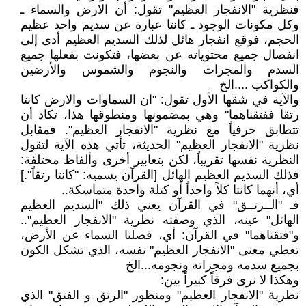
فنظرية "الانفجار العظيم" تقول: أن الارض والسماء ـ
وكل مكونات الوجود ـ كانتا عبارة عن سديم واحد عظيم
الحجم، فوقع انفجار هائل لذلك السديم العظيم أدى إلى
انفصال جميع محتوياته عن بعضها، فتكونت بفعلها جميع
السدم والمجرات والنجوم والشموس والأرضين
والكواكب ....الخ
والآية في شقها الأول تقول: "ان السماوات والارض كانتا
رتقا ففتقناهما" وهي بمضمونها ومنطوقها هذا، تكاد أن
تتطابق حرفياً مع نظرية "الانفجار العظيم". فمقابل
نظرية "الانفجار العظيم" الحديثة، تأتي هذه الآية لتقول
النظرية نفسها تقريباً، لكن بتعابير أخرى وألفاظ مختلفة:
فذلك السديم العظيم الهائل [القرآن يسميه: "كانتا رتقاً".]
أي، أنهما كانتا كلاً واحداً أو كتلة واحدة متماسكة..
فـ "الــرتــق" في القرآن يعني ذلك "السديم العظيم
الهائل" عينه، الذي وصفته نظرية "الانفجار العظيم"..
و"فتقناهما" في القرآن: أي، فصلنا السماء عن الأرض،
تعطي معنى "الانفجار العظيم" نفسه، الذي تشكل الكون
بجميع سدمه ومجراته ونجومه...الخ
وهكذا لا نرى فرقاً كبيراً بين:
نظرية "الانفجار العظيم" ومنظور "الرتق و الفتق" الذي