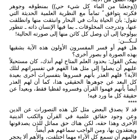
((وجعلنا من الماء كل شيء حي)) بمنطوقه وجوهر
فكرته يتوافق ً تماماً مع النظرية العلمية الحديثة التي
تقول: بأن الحياة بدأت في البحار وانبثقت منها وانطلقت
عنها، وتدرجت المخلوقات ـ بما فيها الإنسان ذاته ـ تتطور
بيولوجيا إلى أن وصل كل كائن منها إلى صورته الحالية!
لــكـــن:
هل فهم أو فسر المفسرون الأولون هذه الآية بشقيها
بهذه الصورة أو بصور أخرى؟
يمكن القول: بحدود العلم المتاح لهم أنذك، كان مستحيلاً
عليهم أن يصلوا إلى مثل هذا الفهم في تفسيراتهم لتلك
الآية؟ فلهم العذر بأنهم فسروها بتفسيرات أخرى بعيدة
كل البعد عن جوهرها الحقيقي هذا، كما أن لهم العذر
أيضاً بأنهم فهموا القرآن وفسروه لفظيا فقط، وبعيداً عن
حقيقة كل ما ورد فيه!
****
قد لا يصدق البعض مثل كل هذه التصورات عن الدين
وعن وجود حقائق علمية في القرآن والكتب الدينية
الأخرى وهذا حقه، لكن هناك حق مماثل للذن يصدقونها
ويعتقدون بها، ومن الواجب سماعهم هم أيضاً.
فالمهم أن تسمع كل الآراء مهما اختلفت، والأهم ألا يحجر