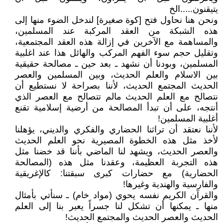
يتيقنون.....الخ
ونحن هنا نحاول فتح [كوة صغيرة] لندخل الضوء منها إلى
هذه الشبكة من العقد المركبة عند المسلمين،
والمساهمة مع الآخرين في إزالة هذه العقد المجتمعية،
وتقليل حجم سوء الفهم المركب والهائل هذا عند اغلبية
المسلمين، وبودنا أن نشهد ـ بعد حين ـ مصالحة حقيقية
بين الاسلام والعلم الحديث، وبين المسلمين والعصر
الحديث المجتمع الحديث، لأننا بصراحة لا نستطيع أن
نتصالح مع العلم الحديث مالم تتصالح مع العصر الذي
أنتجه، على أن تبدأ المصالحة من أرضية إسلامية تقنع
أغلبية المسلمين!
لأننا نعتقد أن تراثنا الحضاري والفكري والديني، يؤهلنا
لأخذ مثل هذه الخطوة المصيرية نحو العلم الحديث
والعصر الحديث، ويشهد لنا الماضي بأننا قد خضنا مثل
هذه التجربة العظيمة، وعقدنا مثل هذه (المصالحة
الحضارية) مع حضارات كبرى سبقتنا: كالإغريقية
والفارسية والهندية وغيرها!
والقرآن الكريم نفسه يحوي (مواد خام) ـ سنأتي بأمثال
منها ـ يمكنها أن تشكل لنا جسراً يعبر بنا إلى العلم
الحديث والعصر الحديث والمجتمع الحديث!