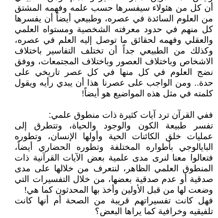
أن كل من هئولاء سيفسرها حسب علمه وفهمه المشتق
من العلوم السائدة في عصره، وطبيعي أيضاً أن يفسرها
كل منهم في حدود معرفته الشخصية ومستواه العلمي
والعقلي وفهمه لحقائق ما توصل إليه العلم في عصره،
وكذلك من الطبيعي جداً أن تختلف التفاسير باختلاف
الاشخاص وباختلاف العصور وباختلاف المجتمعات، ووفق
نضج العلوم في كل منها في كل عصر تاريخي على
حدة.. ومن الواجب على عصرنا هذا أن يبدي رأيه ويقول
كلمته في مثل هذه المواضيع هو أيضاً!
ففي القرآن ترد آيات كثيرة ذات منطوق علمي:
تفسر طبيعة الكون والوجود والحياة، وتتطرق إلى
عمليات خلق الكائنات الحية وأولها الإنسان، وتطوره
البايالوجي بأطواره المختلفة وتطوره الحضاري أيضاً،
فتعالوا معنا لنرى مدى علمية بعض الآيات القرآنية ذات
المنطوق العلمي الظاهر، لنتعرف من خلالها على مدى
صدقية أو عدم صدقية بعضها، من خلال التفسيرات التي
وضعت لها من قبل الأولين وأخذ بها المحدثون كما هي!
فهل كانت تفسيراتهم قريبة من الصحة أم أنها كانت
تلفيقيه وخرافية كما يراها البعض؟