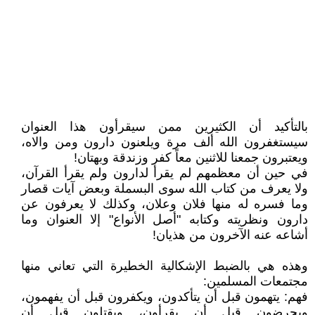
بالتأكيد أن الكثيرين ممن سيقرأون هذا العنوان
سيستغفرون الله ألف مرة ويلعنون دارون ومن والاه،
ويعتبرون جمعنا للاثنين معاً كفر وزندقة وبهتان!
في حين أن معظمهم لم يقرأ لدارون ولم يقرأ القرآن،
ولا يعرف من كتاب الله سوى البسملة وبعض آيات قصار
وما فسره له منها فلان وعلان، وكذلك لا يعرفون عن
دارون ونظريته وكتابه "أصل الأنواع" إلا العنوان وما
أشاعه عنه الآخرون من هذيان!
وهذه هي بالضبط الإشكالية الخطيرة التي تعاني منها
مجتمعات المسلمين:
فهم: يتهمون قبل أن يتأكدون، ويكفرون قبل أن يفهمون،
ويحرضون قبل أن يقرأون، ويقتلون قبل أن