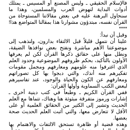
فالإسلام الحقيقي ـ وليس المصنع أو المسيس ـ يمتلك
أدوات البداية لنهوض العرب والمسلمين، وهذا ما
سنحاول البرهنة عليه في بعض مقالاتنا المستوحاة من
القرآن نفسه، مبتدؤون مشوارنا هذا بمقالنا المتواضع هذا!
****
وقبل أن نبدأ:
علينا أن نتمهل قليلاً قبل الالتقاء بدارون، ولنذهب إلى
موضوعتنا الأهم مباشرة ونفتح بعض نوافذها الضيقة،
ونطل منها على حقائق ذكرها القرآن لكن لم يعرفها
الأولون بالتأكيد، بحكم ظروفهم الموضوعية وحدود العلم
الذي اغترفوا منه علومهم ومعارفهم ومجمل مقومات
تفكيرهم منه أنذك، والتي دبجوا بها كل تصوراتهم
ومعارفهم عن الكون والحياة والوجود، عند تفاسيرهم
لبعض الكتب السماوية وأولها القرآن:
ففي القرآن الكريم ـ وطبعاً في كتب دينية أخرى ـ
إشارات ورموز متفرقة مبثوثة هنا وهناك، تتماها مع العلم
الحديث وتشير إلى الكثير من الحقائق العلمية أو على
الأقل لا تتعارض معها، والتي أثبت العلم الحديث صحة
بعضها.
وهذه قضية أو ظاهرة تستحق الالتفات والاهتمام بها