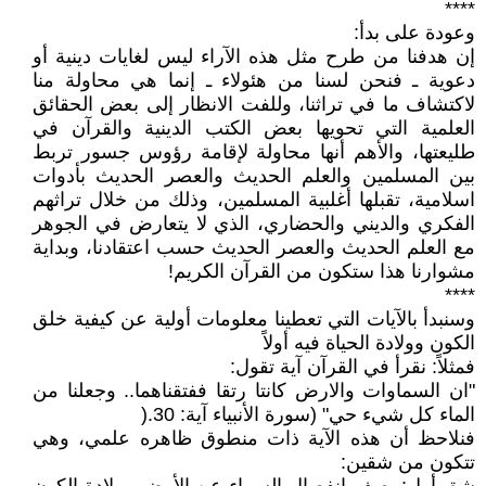
****
وعودة على بدأ:
إن هدفنا من طرح مثل هذه الآراء ليس لغايات دينية أو
دعوية ـ فنحن لسنا من هئولاء ـ إنما هي محاولة منا
لاكتشاف ما في تراثنا، وللفت الانظار إلى بعض الحقائق
العلمية التي تحويها بعض الكتب الدينية والقرآن في
طليعتها، والأهم أنها محاولة لإقامة رؤوس جسور تربط
بين المسلمين والعلم الحديث والعصر الحديث بأدوات
اسلامية، تقبلها أغلبية المسلمين، وذلك من خلال تراثهم
الفكري والديني والحضاري، الذي لا يتعارض في الجوهر
مع العلم الحديث والعصر الحديث حسب اعتقادنا، وبداية
مشوارنا هذا ستكون من القرآن الكريم!
****
وسنبدأ بالآيات التي تعطينا معلومات أولية عن كيفية خلق
الكون وولادة الحياة فيه أولاً
فمثلاً: نقرأ في القرآن آية تقول:
"ان السماوات والارض كانتا رتقا ففتقناهما.. وجعلنا من
الماء كل شيء حي" (سورة الأنبياء آية: 30.(
فنلاحظ أن هذه الآية ذات منطوق ظاهره علمي، وهي
تتكون من شقين: