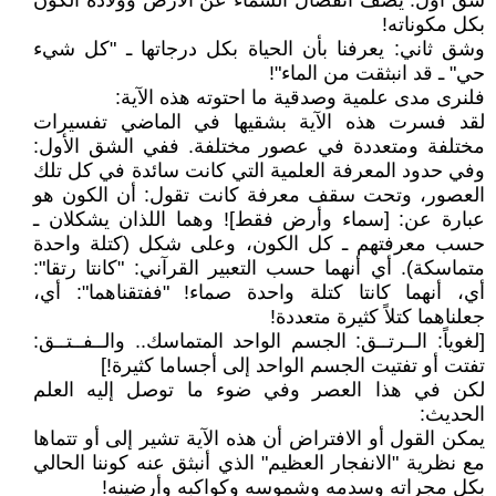
شق أول: يصف انفصال السماء عن الأرض وولادة الكون
بكل مكوناته!
وشق ثاني: يعرفنا بأن الحياة بكل درجاتها ـ "كل شيء
حي" ـ قد انبثقت من الماء"!
فلنرى مدى علمية وصدقية ما احتوته هذه الآية:
لقد فسرت هذه الآية بشقيها في الماضي تفسيرات
مختلفة ومتعددة في عصور مختلفة. ففي الشق الأول:
وفي حدود المعرفة العلمية التي كانت سائدة في كل تلك
العصور، وتحت سقف معرفة كانت تقول: أن الكون هو
عبارة عن: [سماء وأرض فقط]! وهما اللذان يشكلان ـ
حسب معرفتهم ـ كل الكون، وعلى شكل (كتلة واحدة
متماسكة). أي أنهما حسب التعبير القرآني: "كانتا رتقا":
أي، أنهما كانتا كتلة واحدة صماء! "ففتقناهما": أي،
جعلناهما كتلاً كثيرة متعددة!
[لغوياً: الــرتــق: الجسم الواحد المتماسك.. والــفــتــق:
تفتت أو تفتيت الجسم الواحد إلى أجساما كثيرة!]
لكن في هذا العصر وفي ضوء ما توصل إليه العلم
الحديث:
يمكن القول أو الافتراض أن هذه الآية تشير إلى أو تتماها
مع نظرية "الانفجار العظيم" الذي أنبثق عنه كوننا الحالي
بكل مجراته وسدمه وشموسه وكواكبه وأرضينه!