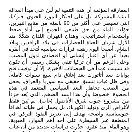
المفارقة المؤلمة أن هذه التنمية لم تُبنَ على مبدأ العدالة
البيئية المشتركة، بل على احتكار المورد الحيوي، فتركيا،
التي تسيطر على أكثر من 90 بالمئة من منابع النهرين،
حوّلت الماء من حق طبيعي للجميع إلى أداة ضغط
واستخدام استراتيجي، وهذان النهران اللذان شكّلا منذ
الأزل شريان الحياة للحضارات في بلاد الرافدين وبلاد
الشام، أصبحا اليوم رهينة قرارات سياسية تُتخذ في أنقرة
بعيداً عن أي اعتبار إنساني أو اقتصادي لدول المصب.
وعلى الرغم من أن تركيا تنفي بشكل رسمي أن تكون
قد تسببت عمداً في الفيضانات الأخيرة، إلا أن توقيت فتح
بوابات سد أتاتورك بعد إغلاق دام سبع سنوات كاملة،
وفي ظل غياب تنسيق حقيقي مع سوريا والعراق، يجعل
من الصعب تجاهل البعد السياسي المتعمد في هذه
الخطوة، خصوصًا وأن هذا السد الضخم، الذي يُعد جزءاً
من مشروع جنوب شرق الأناضول (غاب)، لم يُبنَ فقط
لأغراض الري وتوليد الكهرباء، بل يحمل في طياته أهدافاً
جيوسياسية واضحة تهدف إلى تعزيز النفوذ التركي في
المنطقة عبر السيطرة على أحد أهم الموارد الحيوية،
وهو الماء. منذ عقود، حذّرت دراسات عديدة من أن غياب