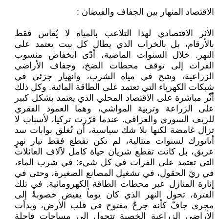
الاقتصاد المنهار بين الجفاف والفيضان :
الأثر الاقتصادي لهذا التلاعب بالمياه لا يُقاس فقط
بالأرقام، بل بالخراب الذي يطال كل بيت يعتمد على
النهر. خلال السنوات الماضية، أدّى انخفاض منسوب
الفرات إلى توقف محطات الضخ، وجفاف الأراضي
الزراعية، وشح في مياه الشرب، وانهيار جزئي في
شبكات الكهرباء التي تعتمد على الطاقة المائية. وكل ذلك
أثّر مباشرة على الاقتصاد المحلي الذي يعتمد بشكل كبير
على الزراعة وتربية المواشي، وهما العمود الفقري
للريف السوري والعراقي. عندما قرّرت تركيا، لأسباب لا
تزال غامضة لكنها بلا شك سياسية، أن تُغلق بوابات سد
أتاتورك لسنوات متتالية، لم تكن تقطع فقط تيار نهرٍ
عريق، بل كانت تقطع شريان حياة كامل لآلاف العائلات
التي تعتمد على الفرات في كل شيء: في شرب الماء،
في ريّ الحقول، في تشغيل المصانع الصغيرة، وحتى في
إنارة المنازل عبر محطات الطاقة الكهرومائية. في تلك
الفترة، تحول النهر الذي كان يوماً يفيض خصوبةً إلى
مجرى جافّ كأنه جرحٌ مفتوح في قلب الأرض، وبدأت
الأراضي الزراعية الخصبة تتحول إلى مساحات قاحلة