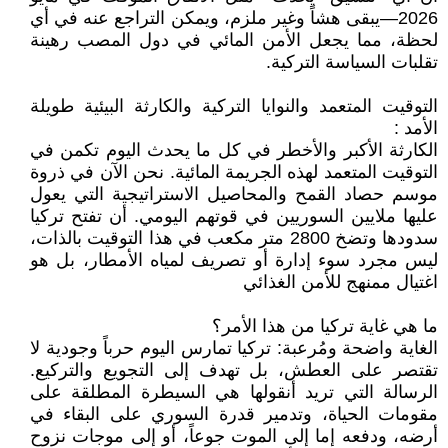
2026—يبقى هشاً وغير ملزم، ويمكن التراجع عنه في أي
لحظة، مما يجعل الأمن المائي في دول المصب رهينة
تقلبات السياسة التركية.
التوقيت المتعمد والنوايا التركية والكارثة البيئية طويلة
الأمد :
الكارثة الأكبر والأخطر في كل ما يحدث اليوم تكمن في
التوقيت المتعمد لهذه الجريمة المائية. نحن الآن في ذروة
موسم حصاد القمح والمحاصيل الاستراتيجية التي يعول
عليها ملايين السوريين في قوتهم اليومي. أن تفتح تركيا
سدودها وتضخ 2800 متر مكعب في هذا التوقيت بالذات،
ليس مجرد سوء إدارة أو تصريف لمياه الأمطار، بل هو
اغتيال ممنهج للأمن الغذائي
ما هي غاية تركيا من هذا الأمر؟
الغاية واضحة ومُرعبة: تركيا تمارس اليوم حرباً وجودية لا
تقتصر على العطش، بل تهدف إلى التجويع والتركيع.
الرسالة التي تريد أنقولها هي السيطرة المطلقة على
مقومات الحياة، وتدمير قدرة السوري على البقاء في
أرضه، ودفعه إما إلى الموت جوعاً، أو إلى موجات نزوح