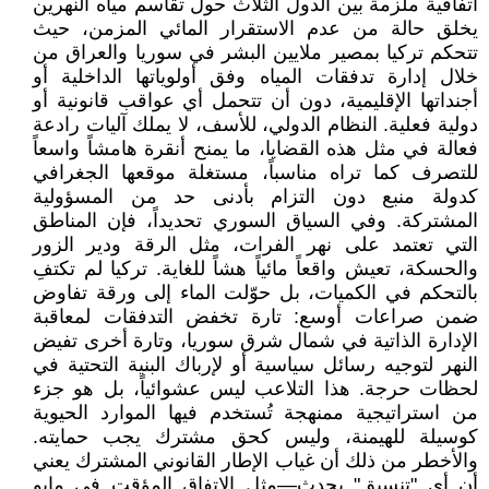
اتفاقية ملزمة بين الدول الثلاث حول تقاسم مياه النهرين
يخلق حالة من عدم الاستقرار المائي المزمن، حيث
تتحكم تركيا بمصير ملايين البشر في سوريا والعراق من
خلال إدارة تدفقات المياه وفق أولوياتها الداخلية أو
أجنداتها الإقليمية، دون أن تتحمل أي عواقب قانونية أو
دولية فعلية. النظام الدولي، للأسف، لا يملك آليات رادعة
فعالة في مثل هذه القضايا، ما يمنح أنقرة هامشاً واسعاً
للتصرف كما تراه مناسباً، مستغلة موقعها الجغرافي
كدولة منبع دون التزام بأدنى حد من المسؤولية
المشتركة. وفي السياق السوري تحديداً، فإن المناطق
التي تعتمد على نهر الفرات، مثل الرقة ودير الزور
والحسكة، تعيش واقعاً مائياً هشاً للغاية. تركيا لم تكتفِ
بالتحكم في الكميات، بل حوّلت الماء إلى ورقة تفاوض
ضمن صراعات أوسع: تارة تخفض التدفقات لمعاقبة
الإدارة الذاتية في شمال شرق سوريا، وتارة أخرى تفيض
النهر لتوجيه رسائل سياسية أو لإرباك البنية التحتية في
لحظات حرجة. هذا التلاعب ليس عشوائياً، بل هو جزء
من استراتيجية ممنهجة تُستخدم فيها الموارد الحيوية
كوسيلة للهيمنة، وليس كحق مشترك يجب حمايته.
والأخطر من ذلك أن غياب الإطار القانوني المشترك يعني
أن أي "تنسيق" يحدث—مثل الاتفاق المؤقت في مايو