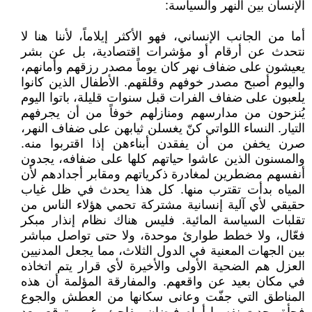
الإنسان بين النهر والسياسة:
أما من الجانب الإنساني، فهو الأكثر إيلاماً، لأننا هنا لا
نتحدث عن أرقام أو مؤشرات اقتصادية، بل عن بشر
يعيشون على ضفاف نهر كان يوماً مصدر رزقهم وأمانهم،
واليوم أصبح مصدر خوفهم وقلقهم. الأطفال الذين كانوا
يلعبون على ضفاف الفرات قبل سنوات قليلة، باتوا اليوم
يُنزحون من مدارسهم ومنازلهم خوفاً من أن يجرفهم
التيار. النساء اللواتي كنّ يغسلن ثيابهن على ضفاف النهر،
صرن يخفن من أن يفقدن أبناءهن إذا اقتربوا منه.
والمسنون الذين عاشوا حياتهم كلها على ضفافه، يجدون
أنفسهم مضطرين لمغادرة ذكرياتهم ومقابر أجدادهم لأن
المياه بدأت تقترب منها. كل هذا يحدث في ظل غياب
حقيقي لأي آلية إنسانية مشتركة تحمي هؤلاء الناس من
تقلبات السياسة المائية. فليس هناك نظام إنذار مبكر
فعّال، ولا خطط طوارئ موحدة، ولا حتى تواصل مباشر
بين الجهات المعنية في الدول الثلاث، مما يجعل المدنيين
العزل هم الضحية الأولى والأخيرة لأي قرار يتم اتخاذه
في مكان بعيد عن واقعهم. والمفارقة المؤلمة أن هذه
المناطق التي جفّت وعانى سكانها من العطش والجوع