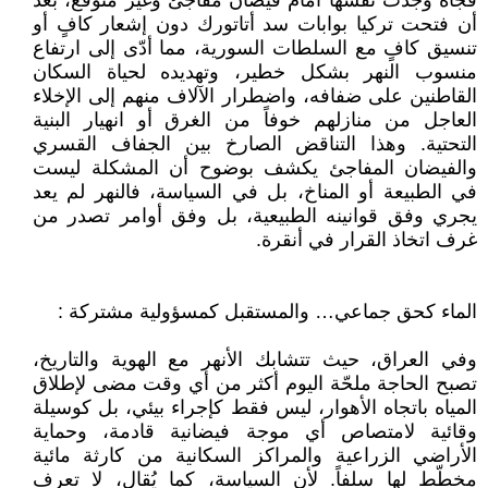
فجأة وجدت نفسها أمام فيضان مفاجئ وغير متوقع، بعد
أن فتحت تركيا بوابات سد أتاتورك دون إشعار كافٍ أو
تنسيق كافٍ مع السلطات السورية، مما أدّى إلى ارتفاع
منسوب النهر بشكل خطير، وتهديده لحياة السكان
القاطنين على ضفافه، واضطرار الآلاف منهم إلى الإخلاء
العاجل من منازلهم خوفاً من الغرق أو انهيار البنية
التحتية. وهذا التناقض الصارخ بين الجفاف القسري
والفيضان المفاجئ يكشف بوضوح أن المشكلة ليست
في الطبيعة أو المناخ، بل في السياسة، فالنهر لم يعد
يجري وفق قوانينه الطبيعية، بل وفق أوامر تصدر من
غرف اتخاذ القرار في أنقرة.
الماء كحق جماعي… والمستقبل كمسؤولية مشتركة :
وفي العراق، حيث تتشابك الأنهر مع الهوية والتاريخ،
تصبح الحاجة ملحّة اليوم أكثر من أي وقت مضى لإطلاق
المياه باتجاه الأهوار، ليس فقط كإجراء بيئي، بل كوسيلة
وقائية لامتصاص أي موجة فيضانية قادمة، وحماية
الأراضي الزراعية والمراكز السكانية من كارثة مائية
مخطّط لها سلفاً. لأن السياسة، كما يُقال، لا تعرف