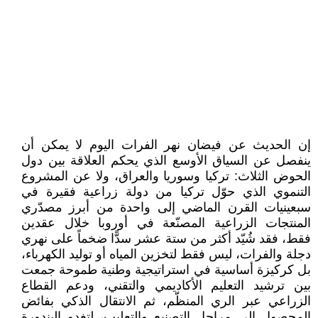
إن الحديث عن فيضان نهر الفرات اليوم لا يمكن أن
ينفصل عن السياق الأوسع الذي يحكم العلاقة بين دول
الحوض الثلاث: تركيا وسوريا والعراق، ولا عن المشروع
التنموي الذي حوّل تركيا من دولة زراعية فقيرة في
سبعينيات القرن الماضي إلى واحدة من أبرز مصدّري
المنتجات الزراعية المصنّعة في أوروبا خلال عقدين
فقط، فقد شُيّد أكثر من ستة عشر سدًّا ضخماً على نهري
دجلة والفرات، ليس فقط لتخزين المياه أو توليد الكهرباء،
بل كركيزة أساسية في استراتيجية وطنية طموحة جمعت
بين ترشيد التعليم الأكاديمي والتقني، ودعم القطاع
الزراعي عبر الري المنظّم، ثم الانتقال الذكي بفائض
المحصول إلى مراحل التصنيع والتعليب، لتغدو البندورة