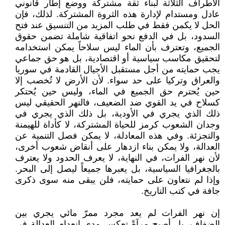
الأطراف الثلاثة لبناء ثقة مشتركة ووضع إطار قانوني
عادل ومستدام لإدارة هذه الثروة المشتركة. لذلك، فإن
الحل لا يكمن فقط في طلب المزيد من التنسيق عند فتح
السدود، بل في الدفع نحو اتفاقية شاملة تضمن حقوق
الجميع، وتعترف بأن الماء ليس سلاحاً يمكن استخدامه
لتحقيق مكاسب سياسية أو اقتصادية، بل هو حق جماعي
يجب حمايته من أجل مستقبل الأجيال القادمة في سوريا
والعراق وتركيا على حد سواء. لأن الأرض لا تُخصب إلا
حين يُحترم حق الجميع في الماء، وليس حين يُحتكر
كسلاح في يد القوي ضد الضعيف، فالنهر الحقيقي ليس
ذلك الذي يجري في الأودية، بل ذلك الذي يجري في
وجدان الشعوب كرمز للحياة المشتركة، لا كأداة للهيمنة
والتجزئة. وفي هذه المعادلة، لا يمكن فصل التنمية عن
العدالة، ولا يمكن بناء ازدهار على أنقاض شعوب أخرى،
لأن نهر الفرات، في النهاية، لا يعرف الحدود ولا يعترف
بالجغرافيا السياسية، بل يعبرها جميعاً ليصل إلى البحر.
وإذا لم نتعاون على حمايته، فلن يبقى منه سوى ذكرى
جافة في كتب التاريخ.
إن نهر الفرات لم يعد مجرد ممرّ مائي يجري بين
الضفاف، بل أصبح مرآةً تعكس مدى انعدام العدالة في