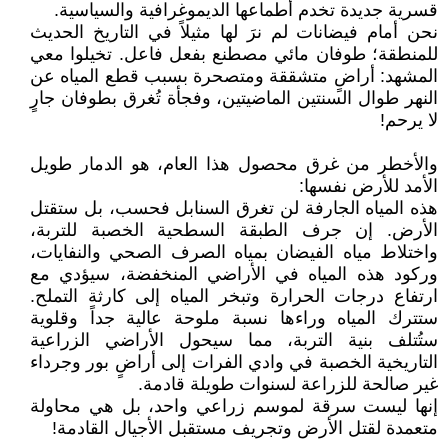
قسرية جديدة تخدم أطماعها الديموغرافية والسياسية.
نحن أمام فيضانات لم نرَ لها مثيلاً في التاريخ الحديث
للمنطقة؛ طوفان مائي مصطنع بفعل فاعل. تخيلوا معي
المشهد: أراضٍ متشققة ومتصحرة بسبب قطع المياه عن
النهر طوال السنتين الماضيتين، وفجأة تُغرق بطوفان جارٍ
لا يرحم!
والأخطر من غرق محصول هذا العام، هو الدمار طويل
الأمد للأرض نفسها:
هذه المياه الجارفة لن تغرق السنابل فحسب، بل ستقتل
الأرض. إن جرف الطبقة السطحية الخصبة للتربة،
واختلاط مياه الفيضان بمياه الصرف الصحي والنفايات،
وركود هذه المياه في الأراضي المنخفضة، سيؤدي مع
ارتفاع درجات الحرارة وتبخر المياه إلى كارثة التملح.
ستترك المياه وراءها نسبة ملوحة عالية جداً وقلوية
ستُتلف بنية التربة، مما سيحول الأراضي الزراعية
التاريخية الخصبة في وادي الفرات إلى أراضٍ بور وجرداء
غير صالحة للزراعة لسنوات طويلة قادمة.
إنها ليست سرقة لموسم زراعي واحد، بل هي محاولة
متعمدة لقتل الأرض وتجريف مستقبل الأجيال القادمة!