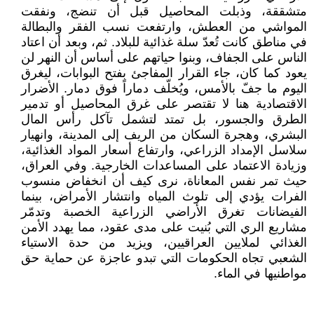
متشققة، وذبلت المحاصيل قبل أن تنضج، ونفقت
المواشي من العطش، وارتفعت نسب الفقر والبطالة
في مناطق كانت تُعدّ سلة غذائية للبلاد. ثم، وبعد أن اعتاد
الناس على الجفاف، وبنوا حياتهم على أساس أن النهر لن
يعود كما كان، جاء القرار المفاجئ بفتح البوابات، ليغرق
اليوم ما جفّ بالأمس، ويُخلّف دماراً فوق دمار. الأضرار
الاقتصادية هنا لا تقتصر على غرق المحاصيل أو تدمير
الطرق والجسور، بل تمتد لتشمل تآكل رأس المال
البشري، وهجرة السكان من الريف إلى المدينة، وانهيار
سلاسل الإمداد الزراعي، وارتفاع أسعار المواد الغذائية،
وزيادة الاعتماد على المساعدات الخارجية. وفي العراق،
حيث تمر نفس المعاناة، نرى كيف أن انخفاض منسوب
الفرات يؤدي إلى تلوث المياه وانتشار الأمراض، بينما
الفيضانات تغرق الأراضي الزراعية الخصبة وتدمّر
مشاريع الري التي بُنيت على مدى عقود، مما يهدد الأمن
الغذائي لملايين العراقيين، ويزيد من حدة الاستياء
الشعبي تجاه الحكومات التي تبدو عاجزة عن حماية حق
مواطنيها في الماء.