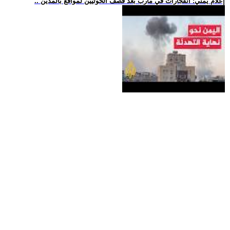
.. إعلام يمني: انفجارات في مأرب بعد قصف الحوثيين لمواقع بالمدين