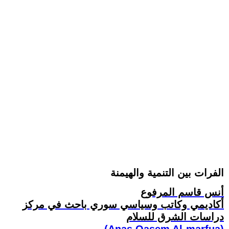
الفرات بين التنمية والهيمنة
أنس قاسم المرفوع
أكاديمي وكاتب وسياسي سوري باحث في مركز
دراسات الشرق للسلام
(Anas Qasem Al-marfua)