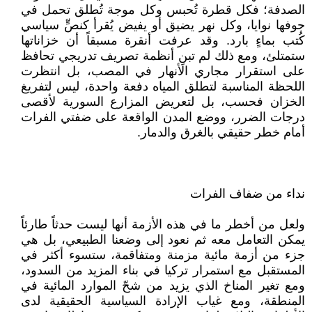
الصدفة؛ فكل قطرة تُحبس وكل موجة تُطلق تحمل في
جوفها نوايا، وكل نهر يضيق أو يفيض يُقرأ كنصٍّ سياسي
كُتب بماءٍ بارد. وقد عرفت أنقرة مسبقاً أن خزاناتها
ستمتلئ، ومع ذلك لم تبنِ أنظمة تصريف تدريجي تحافظ
على استقرار مجاري الأنهار في المصب، بل انتظرت
اللحظة المناسبة لتطلق المياه دفعة واحدة، ليس لتفريغ
الخزان فحسب، بل لتعريض المزارع السورية لأقصى
درجات الضرر، ووضع المدن الواقعة على ضفتي الفرات
أمام خطر حقيقي بالغرق والدمار.
نداء من ضفاف الفرات
ولعل من أخطر ما في هذه الأزمة أنها ليست حدثاً طارئاً
يمكن التعامل معه ثم نعود إلى وضعنا الطبيعي، بل هي
جزء من أزمة مائية مزمنة ومتفاقمة، ستسوء أكثر في
المستقبل مع استمرار تركيا في بناء المزيد من السدود،
ومع تغير المناخ الذي يزيد من شحّ الموارد المائية في
المنطقة، ومع غياب الإرادة السياسية الحقيقية لدى