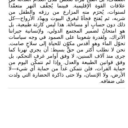
علاقات القوة الإقليمية. فبينما يُجفَّف النهر متعمَّداً
لسنوات، يُحرَم منه المزارع من رزقه والطفل من
شربه، ثم يُفتح فجأةً ليغرق البيوت ويهدّد الأرواح—كل
ذلك دون حسابٍ أو مساءلة. هذا ليس كارثة طبيعية، بل
هو امتحانٌ لضمير المجتمع الدولي، ولإنسانية جيراننا
الأتراك، ولقدرة شعوبنا على الصمود في وجه سياسات
تحوّل الماء وهو أقدس مكوّن للحياة إلى سلاحٍ صامت.
نحن لا نطلب أكثر من حقٍّ بسيط: أن يجري نهرنا كما
جرى منذ آلاف السنين، لا وفق أوامر غرف التحكم، بل
وفق قوانين الطبيعة والعدل. وإذا لم نتمكّن اليوم من
حماية الفرات، فلن نتمكن غداً من حماية أي شيء—لا
الأرض، ولا الإنسان، ولا حتى ذاكرة الحضارة التي ولدت
على ضفافه.