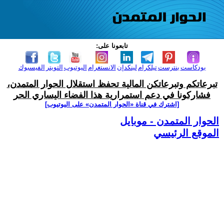
تابعونا على:
بودكاست
بنترست
تيلكرام
لينكدإن
الانستغرام
اليوتيوب
التويتر
الفيسبوك
تبرعاتكم وتبرعاتكن المالية تحفظ استقلال الحوار المتمدن،
فشاركونا في دعم استمرارية هذا الفضاء اليساري الحر
[اشترك في قناة ‫«الحوار المتمدن» على اليوتيوب]
الحوار المتمدن - موبايل
الموقع الرئيسي