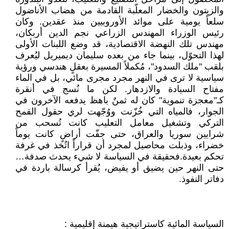
والزيتون والخضار المعلّبة القادمة من هضاب الأناضول
سلعاً يومية على موائد الأوروبيين منذ عقدين. وكان
رئيس الوزراء المهندس الزراعي نجم الدين أربكان،
مهندس تلك النهضة الاقتصادية، قد وضع اللبنات الأولى
لهذا التحوّل، بينما جاء من بعده سليمان ديميريل ليُعرف
بلقب "ملك السدود"، مُكملاً المسيرة بعقلٍ هندسي ورؤية
سياسية لا ترى في النهر مجرد مجرى مائي، بل في الماء
مفتاح السيادة والازدهار. لكن ما نُسج في أنقرة
كـ"معجزة تنموية" كان له ثمنٌ باهظ يدفعه الآخرون في
الجوار، فالمياه التي خُزّنت ووُجّهت لري حقول القمح
التركي وتشغيل معامل التعليب كانت تُسحب من
شرايين سوريا والعراق، حتى جفّت أراضٍ كانت يوماً
خضراء، وذبلت محاصيل لمجرد أن قراراً اتُخذ في غرفة
تحكم بعيدة.فحقيقة في السياسة لا شيء يحدث صدفة…
حتى النهر حين يضيق أو يفيض، يُقرأ كرسالة باردة في
دفاتر النفوذ.
السياسة المائية كاستراتيجية هيمنة إقليمية :