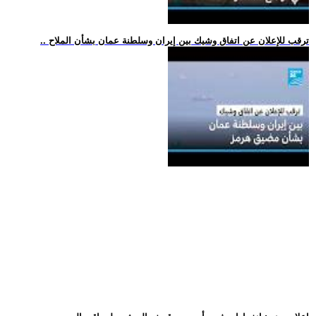
.. ترقب للإعلان عن اتفاق وشيك بين إيران وسلطنة عمان بشأن الملاح