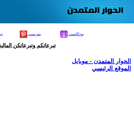
بودكاست
بنترست
تي
تبرعاتكم وتبرعاتكن المال
الحوار المتمدن - موبايل
الموقع الرئيسي