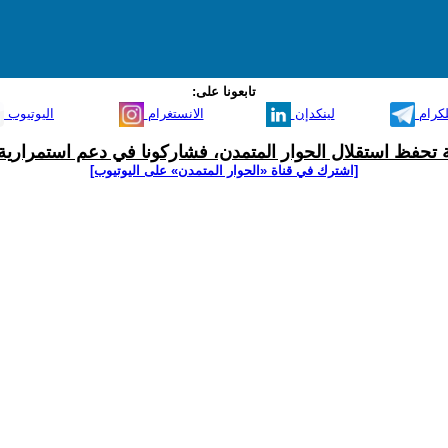
تابعونا على:
لكرام
لينكدإن
الانستغرام
اليوتيوب
ية تحفظ استقلال الحوار المتمدن، فشاركونا في دعم استمرارية 
[اشترك في قناة ‫«الحوار المتمدن» على اليوتيوب]