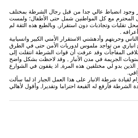
ار وجود انضباط عالي جدا من قبل رجال الشرطة بمختلف
امل المحترم مع كل المواطنين شمل حتى الأطفال؛ ولمست
ل تقلبات وتجاذبات دون استقرار, وبالطبع هذه الثقة لم
عرافه .
اس وحريتهم وأدهشني الاستقرار الأمني الكبير وانسيابية
شارع انباري من تواجد ملموس لدوريات الأمن حتى في الطرق
و دوريات حديثة متحركة طوال ال 24 ساعة لضبط ايقاع الأمن وتلافى المفاجأت وقد عرفت أن قوات الشرطة انتقلت إلى
تويات الجريمة في مدن الأنبار , وقد لاحظت بشكل واضح
ر الذين بدو لي مختلفين هذه المرة, اذ يقفون في الشوارع
اقي.
 لقيادة شرطة الانبار على هذا العمل الجبار اذ لما سألت
لشرطة فأرفع له القبعة احتراما وتقديرا, وأقول لأهالي