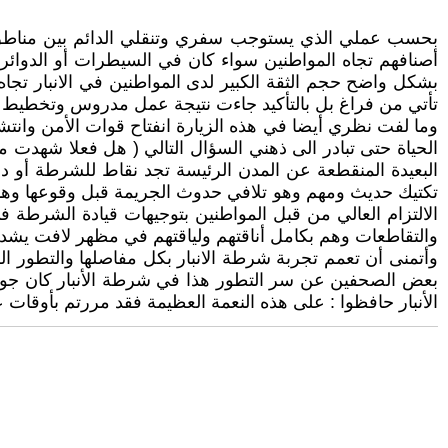
بحسب عملي الذي يستوجب سفري وتنقلي الدائم بين مناطق ا
أصنافهم تجاه المواطنين سواء كان في السيطرات أو الدوائ
بشكل واضح حجم الثقة الكبير لدى المواطنين في الانبار تجا
تأتي من فراغ بل بالتأكيد جاءت نتيجة عمل مدروس وتخطيط سلي
وما لفت نظري أيضا في هذه الزيارة انفتاح قوات الأمن وانتش
الحياة حتى تبادر الى ذهني السؤال التالي ( هل فعلا شهدت م
تكتيك حديث ومهم وهو تلافي حدوث الجريمة قبل وقوعها وهذا
الالتزام العالي من قبل المواطنين بتوجيهات قيادة الشرطة ف
والتقاطعات وهم بكامل أناقتهم ولياقتهم في مظهر لافت يشد
وأتمنى أن تعمم تجربة شرطة الانبار بكل مفاصلها والتطور ال
بعض الصحفين عن سر التطور هذا في شرطة الأنبار كان جوابهم
الأنبار حافظوا : على هذه النعمة العظيمة فقد مررتم بأوقات 