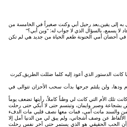
هى به إلى يقين,بعد رحيل أبي وكنت صغيراً في الخامسة من
لا يسمع، بالسؤال الذي لا جواب له: "وين أبي؟"
ت في أحضان أمي الحنونة طعم الحياة من جديد هي لم تكن
ا كانت الدستور الذي أعود إليه كلما ضللت الطريق,كبرت
دم ودها، ولن يلتئم جرحها بدأت سحب الأحزان تتوالى في
تلك الأم التي كانت لي وطناً كاملاً، رأيتها تضعف يوماً
رض بشجاعة وصبر وايمان، وتبتسم حتى لا أبكي حتى رحلت
ضن والسند ماتت أمي، فمات معها نصف قلبي مات الدفء
 الألفاظ عن وصف أشجاني، ولم يبق لي من الدنيا أمل إلا
 وأن الحب الحقيقي هو الذي يستمر حتى آخر نفس رحلت