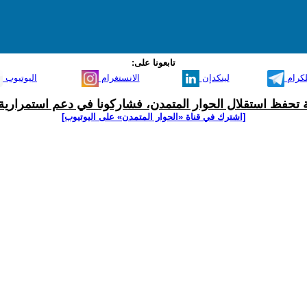
تابعونا على:
لكرام
لينكدإن
الانستغرام
اليوتيوب
ية تحفظ استقلال الحوار المتمدن، فشاركونا في دعم استمرارية 
[اشترك في قناة ‫«الحوار المتمدن» على اليوتيوب]