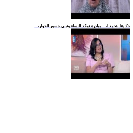
.. -حكايتنا بتجمعنا-... مبادرة توحّد النساء وتبني جسور الحوار