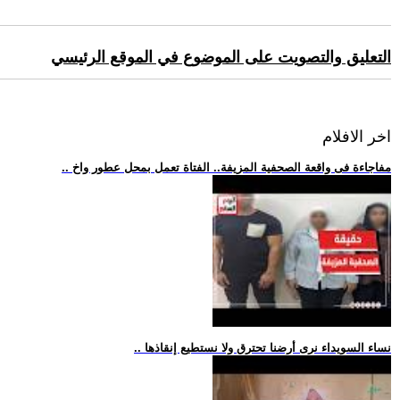
التعليق والتصويت على الموضوع في الموقع الرئيسي
اخر الافلام
.. مفاجاءة فى واقعة الصحفية المزيفة.. الفتاة تعمل بمحل عطور واخ
.. نساء السويداء نرى أرضنا تحترق ولا نستطيع إنقاذها