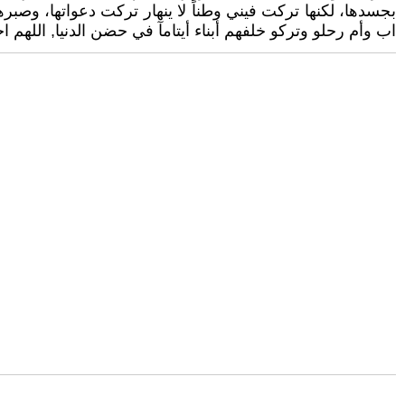
بجسدها، لكنها تركت فيني وطناً لا ينهار تركت دعواتها، وصبر
اب وأم رحلو وتركو خلفهم أبناء أيتامآ في حضن الدنيا, الل