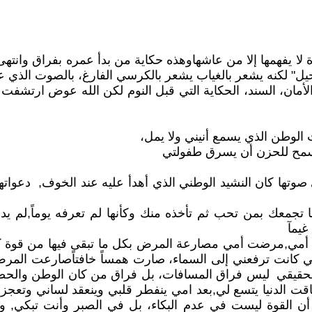
وة لا يفهمها إلا من عاشهاوهذه حكاية من بدأ عمره بفراق وانت
" لكنه يشعر بالغياب يشعر بالكرسي الفارغ، بالصوت الذي عاد 
لأمان، السند، الحكاية التي قبل النوم لكن الله عوض ارتشف
لوطن الذي يسمع أنيني ولا يمل،
تسمح للحزن أن يسرق طفولتي
وتها كان النشيد الوطني الذي أهدأ عليه عند الخوف, دعواته
ها تجمعك بمن تحب ثم تأخذه منك وكأنها لم تعرفه يوماً,لم ي
يمآ
ض أمي,مرضت أمي مصارعة المرض بكل ما تبقى فيها من قوة كانت 
تي كانت ترفعني إلى السماء، صارت همساً خافتاًصارعت الم
الحقيقي ليس فراق المسافات، بل فراق من كان الوطن والح
اقت الدنيا يتسع لي,بعد امي ينفطر قلبي وينعقد لساني وتعجز
أن القوة ليست في عدم البكاء، بل في الصبر وأنت تبكي,