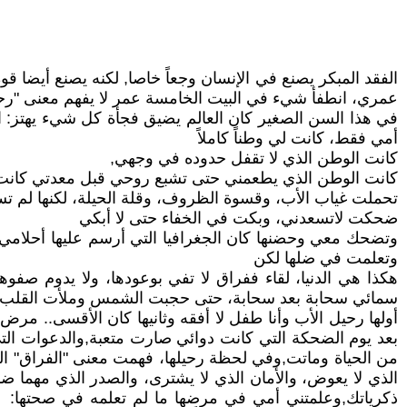
الفقد المبكر يصنع في الإنسان وجعاً خاصا, لكنه يصنع أيضا ق
عمري، انطفأ شيء في البيت الخامسة عمر لا يفهم معنى "رحيل
في هذا السن الصغير كان العالم يضيق فجأة كل شيء يهتز: ا
أمي فقط، كانت لي وطناً كاملاً
كانت الوطن الذي لا تقفل حدوده في وجهي,
كانت الوطن الذي يطعمني حتى تشبع روحي قبل معدتي كانت ا
تحملت غياب الأب، وقسوة الظروف، وقلة الحيلة، لكنها لم 
ضحكت لاتسعدني، وبكت في الخفاء حتى لا أبكي
وتضحك معي وحضنها كان الجغرافيا التي أرسم عليها أحلامي ص
وتعلمت في ضلها لكن
هكذا هي الدنيا، لقاء ففراق لا تفي بوعودها، ولا يدوم صفو
سمائي سحابة بعد سحابة، حتى حجبت الشمس وملأت القلب غ
أولها رحيل الأب وأنا طفل لا أفقه وثانيها كان الأقسى.. مر
بعد يوم الضحكة التي كانت دوائي صارت متعبة,والدعوات ال
من الحياة وماتت,وفي لحظة رحيلها، فهمت معنى "الفراق" 
الذي لا يعوض، والأمان الذي لا يشترى، والصدر الذي مهما ض
ذكرياتك,وعلمتني أمي في مرضها ما لم تعلمه في صحتها: 