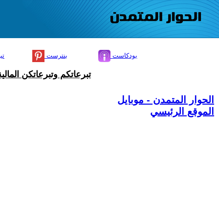
بودكاست
بنترست
تي
تبرعاتكم وتبرعاتكن المال
الحوار المتمدن - موبايل
الموقع الرئيسي