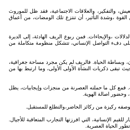
عيش، والتفكير، والعلاقات الاجتماعية، فقد ظل للموروث
القوة ،وشدة التأثير، أن تنتزع تلك الومضات، من أعماق
ات ،والإيحاءات. فمن ربوع الريف الهادئة، إلى الديرة
اس على دفء التواصل الإنساني، تتشكل منظومة متكاملة من
، وبساطة الحياة. فالريف لم يكن مجرد مساحة جغرافية،
ث تبقى ذكريات النشأة الأولى الأولى، وما ارتبط بها من
. فمع كل ما حملته العصرنة من منجزات وإيجابيات، يظل
، وحضور اصالة الهوية.
 بوصفه ركيزة من ركائز الحاضر،والتطلع للمستقبل.
لقيم الإنسانية، التي افرزتها التجارب المتعاقبة للأجيال.
ور الحياة العصرية.