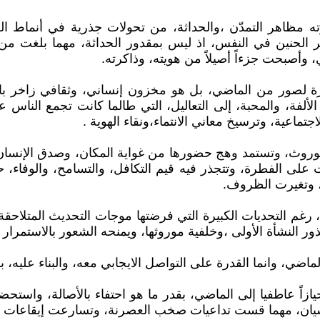
ته مظاهر التمدّن ،والحداثة، من تحولات جذرية في أنماط ال
ر الحنين في النفس، اذ ليس بمقدور الحداثة، مهما بلغت من 
، وأصبحت جزءاً أصيلاً من هويته، وذاكرته.
صور من الماضي، بل هو مخزون إنساني، وثقافي زاخر بالدلال
ث الألفة، والمحبة، إلى التعاليل، التي طالما كانت تجمع الن
ماعية، وترسيخ معاني الانتماء،ونقاء الهوية .
لموروث، وتستمد وهج حضورها من غواية المكان، وصدق الإنسان
لى الفطرة، وتتجذر فيه قيم التكافل، والتسامح، والوفاء، حي
ن، وتغيرت الظروف.
م التحديات الكبيرة التي فرضتها موجات التحديث المتلاحقة
ر النشأة الأولى ،وخلفية موروثها، ويمنحه الشعور بالاستمرار 
لماضي، وانما القدرة على التواصل الايجابي معه، والبناء عليه،
ً عاطفيا إلى الماضي، بقدر ما هو احتفاء بالأصالة، واستحضار ل
سيان، مهما قست تداعيات صخب العصرنة، وتسارعت إيقاعات تط