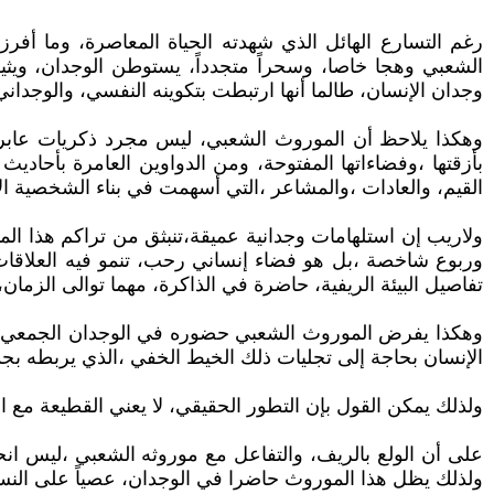
رغم التسارع الهائل الذي شهدته الحياة المعاصرة، وما أفرز
الشعبي وهجا خاصا، وسحراً متجدداً، يستوطن الوجدان، ويثي
وجدان الإنسان، طالما أنها ارتبطت بتكوينه النفسي، والوجداني
وهكذا يلاحظ أن الموروث الشعبي، ليس مجرد ذكريات عابرة ل
بأزقتها ،وفضاءاتها المفتوحة، ومن الدواوين العامرة بأحادي
القيم، والعادات ،والمشاعر ،التي أسهمت في بناء الشخصية الاجت
ولاريب إن استلهامات وجدانية عميقة،تنبثق من تراكم هذا ا
وربوع شاخصة ،بل هو فضاء إنساني رحب، تنمو فيه العلاقات ع
تفاصيل البيئة الريفية، حاضرة في الذاكرة، مهما توالى الزما
وهكذا يفرض الموروث الشعبي حضوره في الوجدان الجمعي، رغ
الإنسان بحاجة إلى تجليات ذلك الخيط الخفي ،الذي يربطه بجذو
ولذلك يمكن القول بإن التطور الحقيقي، لا يعني القطيعة مع ا
على أن الولع بالريف، والتفاعل مع موروثه الشعبي ،ليس انحيازا
ولذلك يظل هذا الموروث حاضرا في الوجدان، عصياً على الن