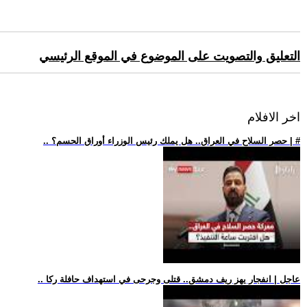
التعليق والتصويت على الموضوع في الموقع الرئيسي
اخر الافلام
.. حصر السلاح في العراق.. هل يملك رئيس الوزراء أوراق الحسم؟ | #
.. عاجل | انفجار يهز ريف دمشق.. قتلى وجرحى في استهداف حافلة ركا