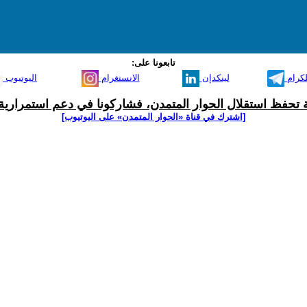
تابعونا على:
لكرام
لينكدإن
الانستغرام
اليوتيوب
ية تحفظ استقلال الحوار المتمدن، فشاركونا في دعم استمرارية 
[اشترك في قناة ‫«الحوار المتمدن» على اليوتيوب]