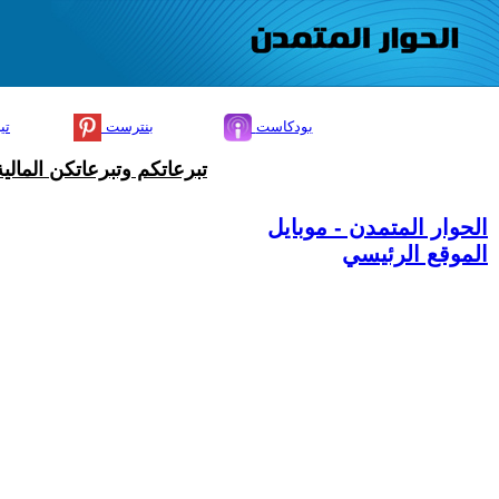
بودكاست
بنترست
تي
تبرعاتكم وتبرعاتكن المال
الحوار المتمدن - موبايل
الموقع الرئيسي