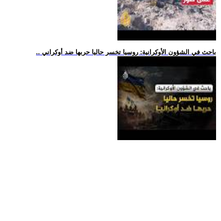
.. باحث في الشؤون الأوكرانية: روسيا تخسر حاليا حربها ضد أوكراني