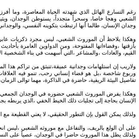
رغم التسارع الهائل الذي شهدته الحياة المعاصرة، وما أفرز
الشعبي وهجا خاصا، وسحراً متجدداً، يستوطن الوجدان، ويثي
وجدان الإنسان، طالما أنها ارتبطت بتكوينه النفسي، والوجداني
وهكذا يلاحظ أن الموروث الشعبي، ليس مجرد ذكريات عابرة ل
بأزقتها ،وفضاءاتها المفتوحة، ومن الدواوين العامرة بأحادي
القيم، والعادات ،والمشاعر ،التي أسهمت في بناء الشخصية الاجت
ولاريب إن استلهامات وجدانية عميقة،تنبثق من تراكم هذا ا
وربوع شاخصة ،بل هو فضاء إنساني رحب، تنمو فيه العلاقات ع
تفاصيل البيئة الريفية، حاضرة في الذاكرة، مهما توالى الزما
وهكذا يفرض الموروث الشعبي حضوره في الوجدان الجمعي، رغ
الإنسان بحاجة إلى تجليات ذلك الخيط الخفي ،الذي يربطه بجذو
ولذلك يمكن القول بإن التطور الحقيقي، لا يعني القطيعة مع ا
على أن الولع بالريف، والتفاعل مع موروثه الشعبي ،ليس انحيازا
ولذلك يظل هذا الموروث حاضرا في الوجدان، عصياً على الن