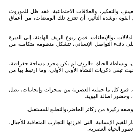
عيش، والتفكير، والعلاقات الاجتماعية، فقد ظل للموروث
القوة ،وشدة التأثير، أن تنتزع تلك الومضات، من أعماق
ات ،والإيحاءات. فمن ربوع الريف الهادئة، إلى الديرة
اس على دفء التواصل الإنساني، تتشكل منظومة متكاملة من
، وبساطة الحياة. فالريف لم يكن مجرد مساحة جغرافية،
ث تبقى ذكريات النشأة الأولى الأولى، وما ارتبط بها من
. فمع كل ما حملته العصرنة من منجزات وإيجابيات، يظل
، وحضور اصالة الهوية.
 بوصفه ركيزة من ركائز الحاضر،والتطلع للمستقبل.
لقيم الإنسانية، التي افرزتها التجارب المتعاقبة للأجيال.
ور الحياة العصرية.