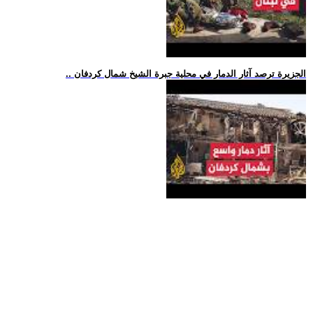
.. الجزيرة ترصد آثار الدمار في محلية جبرة الشيخ شمال كردفان