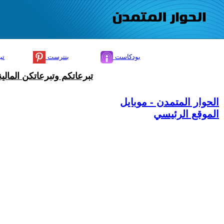
بودكاست
بنترست
تي
تبرعاتكم وتبرعاتكن المال
الحوار المتمدن - موبايل
الموقع الرئيسي