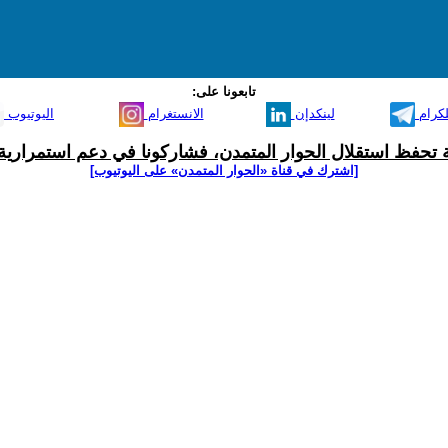
تابعونا على:
لكرام
لينكدإن
الانستغرام
اليوتيوب
ية تحفظ استقلال الحوار المتمدن، فشاركونا في دعم استمرارية 
[اشترك في قناة ‫«الحوار المتمدن» على اليوتيوب]