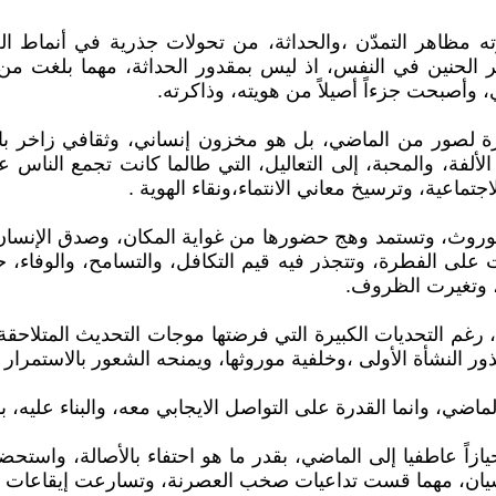
ته مظاهر التمدّن ،والحداثة، من تحولات جذرية في أنماط ال
ر الحنين في النفس، اذ ليس بمقدور الحداثة، مهما بلغت من 
، وأصبحت جزءاً أصيلاً من هويته، وذاكرته.
صور من الماضي، بل هو مخزون إنساني، وثقافي زاخر بالدلال
ث الألفة، والمحبة، إلى التعاليل، التي طالما كانت تجمع الن
ماعية، وترسيخ معاني الانتماء،ونقاء الهوية .
لموروث، وتستمد وهج حضورها من غواية المكان، وصدق الإنسان
لى الفطرة، وتتجذر فيه قيم التكافل، والتسامح، والوفاء، حي
ن، وتغيرت الظروف.
م التحديات الكبيرة التي فرضتها موجات التحديث المتلاحقة
ر النشأة الأولى ،وخلفية موروثها، ويمنحه الشعور بالاستمرار 
لماضي، وانما القدرة على التواصل الايجابي معه، والبناء عليه،
ً عاطفيا إلى الماضي، بقدر ما هو احتفاء بالأصالة، واستحضار ل
سيان، مهما قست تداعيات صخب العصرنة، وتسارعت إيقاعات تط