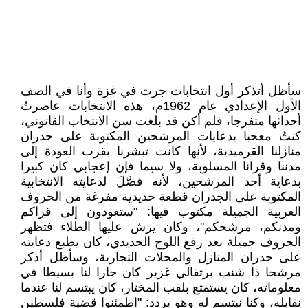
سأظل أتذكر أول انتخابات جرت في غزة وأنا في الصف
الأول الإعدادي عام 1962م، هذه الانتخابات عاصرتُ
أحداثها متفرجا، فلم أكن قد بلغت سن الانتخاب القانوني،
كنتُ معجبا بدعايات المرشحين المكتوبة على جدران
منازلنا القرميدية، لأنها كانت تبشرنا بقرب العودة إلى
مدننا وقرانا المسلوبة، ولا سيما فإن إعجابي كان كبيرا
بدعاية أحد المرشحين، لأنه فصَّلَ لدعايته الانتخابية
المكتوبة على الجدران قطعة حديدية مفرغة من الحروف
العربية الجميلة مكتوب فيها: "ستعودون إلى قراكم
ومدنكم، مرشحكم"، وكان يرش عليها الطلاء فتظهر
الحروف جميلة بعد رفع اللوح الحديدي، كان يطبع دعايته
على جدران المنازل والمحلات التجارية، وسأظل أذكر
مرشحا ذا شنب برتقالي غزير كان جارا لنا بسيطا في
معلوماته، كان يستمتع بلقب المختار، كان يبتسم لنا عندما
نقابله، وكنا نبتسم له وهو يردد: "اطمئنوا قضية فلسطين