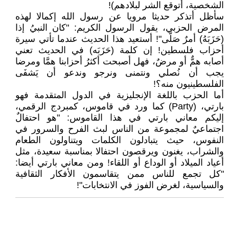
الشخصية، أتوقع الشر لبلادهم)!
سأظل أتذكر حديثا مرويا عن رسول الله إكمالا لهذه
المرض الحزبي، يقول الرسول الكريم: "كان النبيُ إذا
(حَزَبَهُ) أمرٌ صَلَّى"! أستعيد هذا الحديث عندما تأتي سيرة
أحزاب فلسطين! إن كلمة (حَزَبَه) في الحديث تعني
أصابه همٌّ أو مرضٌ، فهل أصبحت أكثرُ أحزابنا همَّا ومرضا
يجب أن نُصلي ونتمنى ونرجو وندعو أن يَشفَى
الفلسطينيون منه؟!
أما الحزب باللغة الإنجليزية في الدول المتقدمة فهو
بارتي، (Party) كما ورد في قاموس، كمبردج الرقمي،
إليكم معاني بارتي في هذا القاموس: "هو احتفالٌ
اجتماعيٌ لمجموعة من الناس لبث الفرح والسرور في
النفوس، حيث يتبادلون الكلمات ويتناولون الطعام
والشراب، يغنون ويرقصون احتفالا بمناسبة سعيدة، مثل
أعياد الميلاد أو الوداع أو اللقاء! ومن معاني بارتي أيضا:
"كل تجمع للناس ممن يتقاسمون الأفكار الثقافية
والسياسية، لغرض الفوز في الانتخابات"!