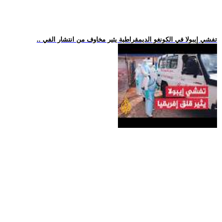
.. تفشي إيبولا في الكونغو الديمقراطية يثير مخاوف من انتشار الفي