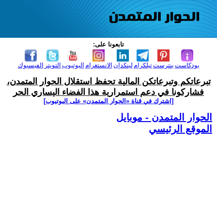
تابعونا على:
بودكاست
بنترست
تيلكرام
لينكدإن
الانستغرام
اليوتيوب
التويتر
الفيسبوك
تبرعاتكم وتبرعاتكن المالية تحفظ استقلال الحوار المتمدن،
فشاركونا في دعم استمرارية هذا الفضاء اليساري الحر
[اشترك في قناة ‫«الحوار المتمدن» على اليوتيوب]
الحوار المتمدن - موبايل
الموقع الرئيسي