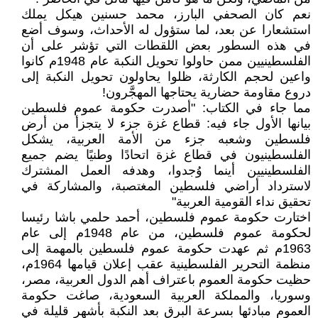
نعم كان الصحفي البارز، محمد حسنين هيكل يملك
استشعارا عن بعد، لما ستؤول له الأحداث، وسوف أضع
في هذه السطور بعض اللقطات التي تؤشر على أن
الفلسطينيين ممن حاولوا تحويل النكبة عام 1948م كانوا
واعين لحجم الكارثة، ظلوا يحاولون تحويل النكبة إلى
دروع مقاومة حضارية يحتاجها المهجَّرون!
مما جاء في الكتاب: "أصدرت حكومة عموم فلسطين
بيانها الأول جاء فيه: قطاع غزة جزء لا يتجزأ من أرض
فلسطين وشعبه جزء من الأمة العربية، يشكل
الفلسطينيون في قطاع غزة اتحادًا وطنيًا يضم جميع
الفلسطينيين أينما وُجدوا، وهدفه العمل المشترك
لاسترداد أراضي فلسطين المغتصبة، والمشاركة في
تحقيق نداء القومية العربية"
اختارت حكومة عموم فلسطين، أحمد حلمي باشا رئيسا
لحكومة عموم فلسطين، من عام 1948م إلى عام
1963م ثم عهدت حكومة عموم فلسطين بالمهمة إلى
منظمة التحرير الفلسطينية عقب إعلان قيامها 1964م،
حظيت حكومة العموم باعتراف أهم الدول العربية، مصر،
وسوريا، والمملكة العربية السعودية، صاغت حكومة
العموم مبادئها بسرعة البرق بعد النكبة بأشهر قليلة في