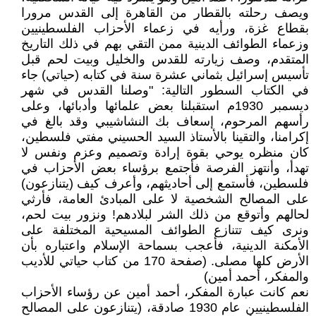
ويصف رحلته بالقطار من القاهرة إلى القدس مرورا
بقطاع غزة، ورأيه في زعماء الأحزاب الفلسطينيين
وزعماء الطوائف الدينية ممن التقي بهم في ذلك التاريخ
المتقدم، وصف زيارته للقدس والخليل وبيت لحم قبل
تأسيس إسرائيل بثماني عشرة سنة في كتابه (حياتي) جاء
في الكتاب السطور التالية: "وصلنا القدس في شهر
ديسمبر 1930م استقبلنا بعض علمائها وأدبائها، وعلى
رأسهم المرحوم، إسعاف بك النشاشيبي وقد بالغ في
إكرامنا، والتقينا بالأستاذ السيد الحسيني مفتي فلسطين،
كان منظره يوحي بقوة إرادة وتصميم وعزم ونفس لا
تهدأ، وأنتهز الفرصة فأجتمع برؤساء بعض الأحزاب في
فلسطين، فأستمع إلى أحاديثهم، وأعرف كيف (يتنازعون)
على المصالح الشخصية لا على المبادئ العامة، فأرثي
لحالهم وأتوقع من ذلك الشر لبلادهم! ونزور بيت لحم،
ونرى كيف تتنازع الطوائف المسيحية المختلفة على
الأمكنة الدينية، فأعجب بسماحة الإسلام واعتباره بأن
الأرض كلها مصلى. (صفحة 170 من كتاب حياتي للأديب
والمفكر، أحمد أمين)
نعم كانت عبارة المفكر، أحمد أمين عن رؤساء الأحزاب
الفلسطينيين عام 1930 صادقة، (يتنازعون على المصالح