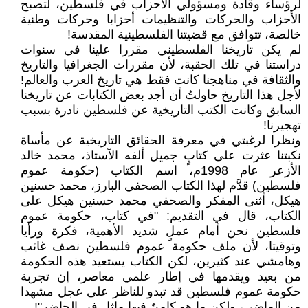
لرؤساء وقادة ومسؤولي الأحزاب في فلسطين، لتصبح
الأحزاب والحركات والتنظيمات أحزابا وحركات وطنية
خالصة، تتوافق مع قضيتنا الفلسطينية المقدسة!
لم يكن تاريخنا الفلسطيني مقررا علينا في سنوات
دراستنا في تلك الحقبة، لأن مقررات الجغرافيا والتاريخ
والثقافة في مناهجنا كانت فقط هي تاريخ العرب والعالم!
لأجل هذا التاريخ حاولتُ أن أجد بعض الكتابات عن تاريخنا
السابق وكانت الكتب التاريخية عن فلسطين نادرة بسبب
تهجيرنا!
ونظرا لرغبتي في معرفة الحقائق التاريخية عن مأساة
نكبتنا عثرت على كتابٍ جميل ألفه الآستاذ، محمد خالد
الأزعر عام 1998م، اسم الكتاب (حكومة عموم
فلسطين) قدَّم لهذا الكتاب الصحفي البارز، محمد حسنين
هيكل، أثنى المفكر والصحفي محمد حسنين هيكل على
الكتاب، قال في التقديم: "في كتاب، حكومة عموم
فلسطين نحن أمام عملٍ شديد الأهمية، فكرة ورأيا
وتوقيتا، لأن ملف حكومة عموم فلسطين نصف غائب
وهامشي عند كثيرين، لكن الكتاب يستعيد هذه الحكومة
من بعيد ويقدمها في إطار علمي معاصر، إن تجربة
حكومة عموم فلسطين قد تبدو للناظر على عجل مشهدا
من الماضي، ولكن ما هو كامنٌ فيها ماثل في الحاضر"!