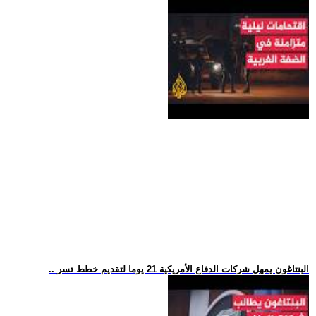
.. البنتاغون يمهل شركات الدفاع الأمريكية 21 يوما لتقديم خطط تسر