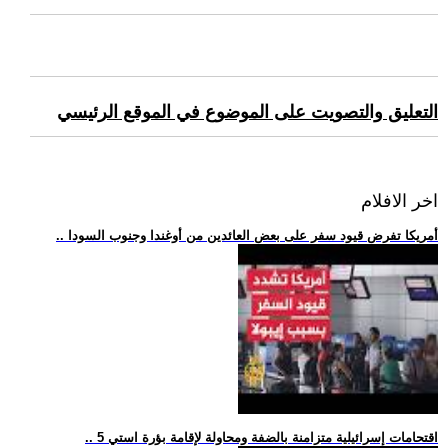
التعليق والتصويت على الموضوع في الموقع الرئيسي
اخر الافلام
.. أمريكا تفرض قيود سفر على بعض العائدين من أوغندا وجنوب السودا
.. 5 اقتحامات إسرائيلية متزامنة بالضفة ومحاولة لإقامة بؤرة استي