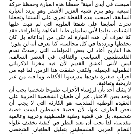
أصبحت في أيدي أمينة" حفظنا هذه العبارة وحفظنا حركة
إصبعيه وهو يبرم شنبه الغزير الأشقر وهو يردد العبارة
السابقة، أصبحت هذه اللقطة تجري على ألسنتنا وتجعلنا
نحرك أصابعنا على شفتنا العلوية التي لم تنبت عليها
الشنبات، تقليدا لأبي سليمان طلبا للفكاهة والطرافة، فقد
كنا نعرف أن هذه العبارة لم تكن من إبداعاته بل كان
يحفظها ويرددها في كل مجالسه، كنا نعرف أنه لن يفوز!
هذا التاريخ أعاد لي بعض المؤلفات التي رصدتْ تقدم
الفلسطينيين السياسي والثقافي في العصر السالف،
ليس لأنني أعشق القديم لأن فيه مخزنا لذكرياتي
الطفولية الجميلة، ولكنني عشقت هذا الزمن، لما فيه من
أحزابٍ صغيرة يقودها مدرسونا الأكْفاء، وما فيه من عبر
تاريخية وثقافية،
لا يشك أحد بأن لرؤساء الأحزاب طموحا شخصيا يجب أن
يؤخذ بعين الاعتبار، غير أن طغيان الشخصية الحزبية على
العقيدة الوطنية المقدسة هو الكارثة التي لا يجب أن
نغض الطرف عنها، لأن قضية فلسطين ليست قضية
شخصية، بل هي قضية وطنية فلسطينية وعربية وعالمية
مقدسة، لذا يجب أن نعيد النظر في كيفية تخفيف غلواء
النظام الحزبي الفلسطيني بتقليل الطغيان الشخصي