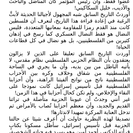
عضوا فقط، وأن رئيس المؤتمر كان المناضل والباحث
والأديب، خليل السكاكيني!
أوردتُ التاريخ السابق شبه المجهول لأجيالنا الحديثة لأبثَّ
الرغبة في إعادة قراءة هذا التاريخ، لنعرف أن فلسطين
كانت منذ القدم رمزا للمقاومة بمعانيها المتعددة، فليس
النضال هو فقط النضال العسكري كما رسخ في إذهان
كثيرين من الفلسطينيين، بل هو نضال في كل قطاعات
الحياة!
أوردت التاريخ السابق تعليقا على الذين لا يزالون
يعتقدون بأن النظام الحزبي الفلسطيني نظام مقدس، لا
يأتيه الباطل من بين يديه، وأن ما يجري في الساحة
الفلسطينية من شقاق وخلاف وكره بين الأحزاب
الفلسطينية ناتج من نواتج ألفيتنا الراهنة، وأن أحزابنا
الفلسطينية قبل تأسيس إسرائيل كانت نموذجا على
النقاء والإخلاص، ولم تكن كحال أحزابنا في هذا الزمن!
غير أنني وجدتُ أن عيوبنا الحزبية متأصلة في تراثنا
القديم والجديد، وأن معظم أحزابنا تُصاب بالأمراض ثم
تدخل العناية المركزة تمهيدا لاندثارها!
تصديقا لهذه النظرية حاولت أن أعرف شيئا عن حالتنا
الحزبية قبل تأسيس إسرائيل، سأظل مسكونا بكتابٍ
قرأته للدكتور، أحمد أمين وهو يسرد فيه حياته الشخصية،