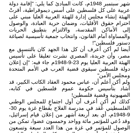
شهر سبتمبر 1948م، كانت المبادئ كما يلي: "إقامة دولة
عربية على كل فلسطين على أسس ديموقراطية، أقرتْ
الهيئة إنشاء مجلس إدارة للهيئة العربية العليا مبني على
احترام حقوق الأقليات، وضمان حرية العبادة، والوصول
إلى الأماكن المقدسة، والالتزام بتطبيق الحريات
والمساواة أمام القانون، وانتخاب جمعية تأسيسية لصياغة
دستور فلسطين"!
أيضا لم أكن أعرف أن كل هذا الجهد كان بالتنسيق مع
مصر، وأن جريدة، المصري نشرت تعليقا على تأسيس
الهيئة العربية العليا يوم 23-9-1948م جاء فيه: "إن إعلان
دولة فلسطين سيقوي قضية العرب في الأمم المتحدة
ومجلس الأمن"
ولم أكن أعلم أن، عباس محمود العقاد الكاتب الكبير، قد
أشاد بتأسيس حكومة عموم فلسطين في كتابه،
الصهيونية وقضية فلسطين!
كذلك لم أكن أعرف أن أول اجتماعٍ للمجلس الوطني
الفلسطيني عُقد في مدرسة الفلاح بقطاع غزة يوم 30-
9-1948م، أي بعد أربعة أشهر من إعلان قيام إسرائيل،
وقد دُعي للمؤتمر مائة وواحد وخمسون عضوا، تمكن من
الوصول للمؤتمر في غزة من هذا العدد سبعة وتسعون