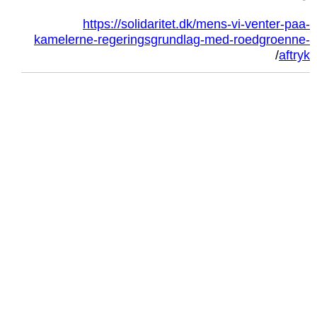
https://solidaritet.dk/mens-vi-venter-paa-
kamelerne-regeringsgrundlag-med-roedgroenne-
/
aftryk