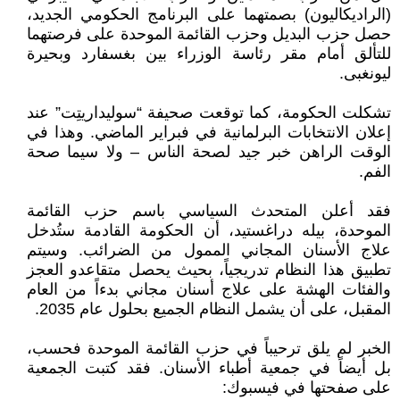
(الراديكاليون) بصمتهما على البرنامج الحكومي الجديد،
حصل حزب البديل وحزب القائمة الموحدة على فرصتهما
للتألق أمام مقر رئاسة الوزراء بين بغسفارد وبحيرة
ليونغبى.
تشكلت الحكومة، كما توقعت صحيفة “سوليداريتِت” عند
إعلان الانتخابات البرلمانية في فبراير الماضي. وهذا في
الوقت الراهن خبر جيد لصحة الناس – ولا سيما صحة
الفم.
فقد أعلن المتحدث السياسي باسم حزب القائمة
الموحدة، بيله دراغستيد، أن الحكومة القادمة ستُدخل
علاج الأسنان المجاني الممول من الضرائب. وسيتم
تطبيق هذا النظام تدريجياً، بحيث يحصل متقاعدو العجز
والفئات الهشة على علاج أسنان مجاني بدءاً من العام
المقبل، على أن يشمل النظام الجميع بحلول عام 2035.
الخبر لم يلق ترحيباً في حزب القائمة الموحدة فحسب،
بل أيضاً في جمعية أطباء الأسنان. فقد كتبت الجمعية
على صفحتها في فيسبوك: