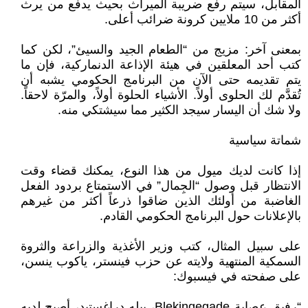
المقابل، سيتم رفع ضريبة الميراث بحيث يدفع من يرث
أكثر من 10 ملايين كرونة ضرائب أعلى.
بمعنى آخر: مزيج من “الطعام الجيد والسيئ”، لكن كما
كتب أحد المعلقين في هيئة الإذاعة الدنماركية، فإن ما
يتم تقديمه حتى الآن من البرنامج الحكومي يشبه أن
تُقدَّم لك الحلوى أولاً. الأشياء الحلوة أولاً، والمرّة لاحقاً.
ولا شك أن اليسار سيجد الكثير مما سيشتكي منه.
شماتة سياسية
إذا كانت لديك ميول من هذا النوع، يمكنك قضاء وقت
الانتظار قبل وصول “الجِمال” في الاستمتاع بردود الفعل
الغاضبة من أولئك الذين ضاقوا ذرعاً أكثر من غيرهم
بالإعلانات حول البرنامج الحكومي القادم.
على سبيل المثال، كتب وزير الأغذية والزراعة والثروة
السمكية المنتهية ولايته عن حزب فينستر، ياكوب ينسن،
على صفحته في فيسبوك:
“رفيق عصابة Blekingegade، بيله دراغستيد، أصبح لديه