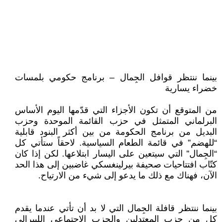
بينما ننتظر قوافل الجِمال – برنامج حكومي بلمسات
خضراء يسارية
من المتوقع أن تكون الأجزاء التي قدّمها اليوم الأساس
البرلماني المتمثل في حزب القائمة الموحدة وحزب
البديل من برنامج الحكومة من بين أكثر البنود قابلية
“للهضم” في قائمة الطعام السياسية. لاحقاً ستأتي كل
“الجِمال” التي سيتعين على اليسار ابتلاعها. لكن إذا كان
كتّاب افتتاحيات صحيفة بيرلينغسكي غاضبين إلى هذا الحد
الآن، فهناك مع ذلك ما يدعو إلى شيء من الارتياح.
بينما ننتظر قافلة الجِمال التي لا بد أن تأتي عندما يقدم
كل من حزب المعتدلين والحزب الاجتماعي الليبرالي