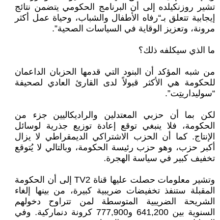
تشير روزنكيلده إلى أن البرنامج الحكومي يتضمن نتائج
إيجابية تتعلق بـ“رفاه الأطفال والشباب، وحياة عمل أكثر
مرونة، وتعزيز الوقاية في السياسات الصحية”.
ما الذي سيكلفه ذلك؟
من شبه المؤكد أن البنود التي قدمها الحزبان الداعمان
للحكومة هي الأكثر قبولاً لدى القارئ العادي لصحيفة
“سوليداريتِت”.
لكن بما أن حزبي المعتدلين والراديكاليين جزء من
الحكومة، فلا ينبغي توقع إعادة توزيع جذرية لوسائل
الإنتاج. كما أن الحزب الاشتراكي الديمقراطي لا يزال
أكبر حزب، وهو حزب رئيسة الحكومة، وبالتالي لا يُتوقع
تخفيف كبير في سياسة الهجرة.
وتشير معلومات حصلت عليها قناة TV2 إلى أن الحكومة
المقبلة ستنفذ تخفيضات ضريبية كبيرة، من بينها إلغاء
الشريحة الضريبية المتوسطة لمن تتراوح دخولهم
السنوية بين 641,200 و777,900 كرونة دنماركية. وفي