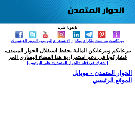
تابعونا على:
بودكاست
بنترست
تيلكرام
لينكدإن
الانستغرام
اليوتيوب
التويتر
الفيسبوك
تبرعاتكم وتبرعاتكن المالية تحفظ استقلال الحوار المتمدن،
فشاركونا في دعم استمرارية هذا الفضاء اليساري الحر
[اشترك في قناة ‫«الحوار المتمدن» على اليوتيوب]
الحوار المتمدن - موبايل
الموقع الرئيسي