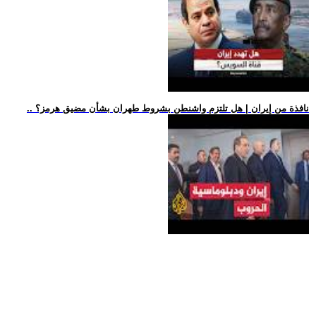
.. نافذة من إيران | هل تلتزم واشنطن بشروط طهران بشأن مضيق هرمز؟