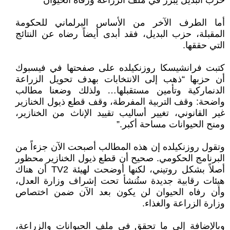
حزب البديل يبرز في ملف الزراعة ورفاه الحيوان
أما الطرف الآخر من الأساس البرلماني للحكومة
المقبلة، حزب البديل، فقد أبدى أيضاً رضاه عن النتائج
التي حققها.
كتبت فرانشيسكا روزنكيلده على صفحتها في فيسبوك
أن حزبها “ذهب إلى الانتخابات بهدف تحويل الزراعة
الدنماركية وتأمين مستقبلها… ولذلك وضعنا مطالب
واضحة: وقف التربية المفرطة، وقف قطع ذيول الخنازير
غير القانوني، تغيير أساليب تقييد الإناث من الخنازير،
ومنح الحيوانات مساحة أكبر.”
وتقول روزنكيلده إن هذه المطالب أصبحت الآن جزءاً من
البرنامج الحكومي. صحيح أن قطع ذيول الخنازير محظور
أصلاً بشكل روتيني، لكنها أوضحت لهيئة TV2 أن هناك
هيئات رقابية جديدة ستُنشأ تحت إشراف وزارة العدل،
وأن رفاه الحيوان لن يكون بعد الآن ضمن اختصاص
وزارة الزراعة والغذاء.
وبالإضافة إلى ما تحقق في ملف الحيوانات والزراعة،