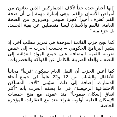
“إنها أخبار جيدة جداً لآلاف الدنماركيين الذين يعانون من
أمراض الأسنان والفم. وهي إشارة مهمة إلى أن صحة
الفم تُعترف أخيراً كجزء طبيعي وضروري من الصحة
العامة. فالفم والأسنان ليسا منفصلين عن بقية الجسد،
بل جزء منه.”
كما نجح حزب القائمة الموحدة في تمرير مطلب آخر، إذ
يشير البرنامج الحكومي – بحسب الحزب – إلى خفض
ضريبة القيمة المضافة على جميع المواد الغذائية إلى
النصف، وإلغاء الضريبة بالكامل عن الفواكه والخضروات.
كما أعلن الحزب أن النقل العام سيكون “قريباً” مجانياً
للأطفال والشباب بين 12 و22 عاماً في جميع أنحاء
الدنمارك. إضافة إلى ذلك، سيُبنى “آلاف المساكن
الاجتماعية الرخيصة”، في ما يصفه الحزب بأنه “أكثر
اتفاق إسكان طموحاً” منذ عقود، مع منح جمعيات
الإسكان العامة أولوية شراء عند بيع العقارات المؤجرة
الخاصة.