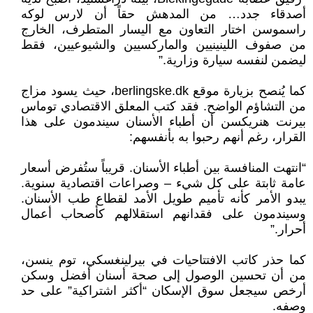
أصدقاء جدد… من المدهش حقاً أن لارس لوكه
راسموسن اختار التعاون مع اليسار المتطرف، الخارج
من صفوف اللينينيين والماركسيين والشيوعيين، فقط
ليضمن لنفسه سيارة وزارية.”
كما يُنصح بزيارة موقع berlingske.dk، حيث يسود مزاج
من التشاؤم الواضح. فقد كتب المعلق الاقتصادي توماس
بيرنت هنريكسن أن أطباء الأسنان سيندمون على هذا
القرار، رغم أنهم رحبوا به بأنفسهم:
“انتهت المنافسة بين أطباء الأسنان. قريباً ستُفرض أسعار
عامة ثابتة على كل شيء – وصراعات اقتصادية سنوية.
يبدو الأمر كأنه تأميم طويل الأمد لقطاع طب الأسنان.
وسيندمون على فقدانهم استقلالهم كأصحاب أعمال
أحرار.”
كما حذر كاتب الافتتاحيات في بيرلينغسكي، توم ينسن،
من أن تحسين الوصول إلى صحة أسنان أفضل وسكن
أرخص سيجعل سوق الإسكان “أكثر اشتراكية” على حد
وصفه.