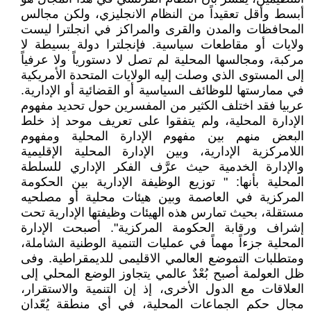
أبسط وأقل تعقيداً من النظام الانجليزي، ولكن مجالس
المحافظات والمدن والقرى والمراكز في انجلترا ليست
ولايات أو مقاطعات سياسية. فإنجلترا دولة بسيطة لا
مركبة، ومجالسها المحلية لم تصل لا دستورياً ولا عرفياً
إلى المستوى الذي وصلت إليه الولايات المتحدة الأمريكية
في ممارستها للوظائف السياسية أو القضائية أو الإدارية.
عربيا فقد اختلف الكثير من المفسرين حول تحديد مفهوم
الإدارة المحلية، ولم يتفقوا على تعريف موحد إذ خلط
البعض منهم بين مفهوم الإدارة المحلية ومفهوم
اللامركزية الإدارية، وبين الإدارة المحلية الإقليمية
والإدارة الخدمية حيث عرَّف الفكر الإداري للسلطة
المحلية بأنها: " توزيع الوظيفة الإدارية بين الحكومة
المركزية في العاصمة وبين هيئات محلية أو مصلحيه
مستقلة، بحيث تمارس هذه الهيئات وظيفتها الإدارية تحت
إشراف ورقابة الحكومة المركزية". أصبحت الإدارة
المحلية جزءاً مهماً في عمليات التنمية الوطنية الشاملة،
ومتطلبات التموضع العالمي الاقليمى للديمقراطية. وفى
ظل العولمة أصبح بُعْدٌ عالمي يتجاوز الوضع المحلي إلى
العلاقات مع الدول الأخرى، إذ إن التنمية والاستقرار،
مجال حكم الجماعات المحلية، في أي منطقة يُعّدان