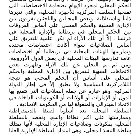
الحكم المحلي لمجرد الإيهام بضخامة الاختصاصات التي
تمنحها السلطة المركزية للأجهزة المحلية، والتي تديرها
ذاتياً وباستقلالية. وبعض المحللين والباحثين يفرقون بين
الإدارة المحلية والحكم المحلي على أساس الفروقات
بين الحكم المحلي في بريطانيا والإدارة المحلية في
فرنسا , إلاَّ أن تلك الآراء لم تكن علمية للتفريق على
أساس الصلاحيات سواء أكانت اختصاصات محددة
وتمارسها الهيئات المحلية في بريطانيا أم اختصاصات
عامة تمارسها الهيئات المحلية في بعض الدول الأوروبية،
ومن ثم تم التخلي عن تلك الآراء وظهرت بعض
الاتجاهات الفقهية للتفريق بين الإدارة المحلية والحكم
المحلي على أساس أن الحكم المحلي هو نتيجة
الللامركزية السياسية ولا يطبق إلاّ في إطار الدولة
المركبة، وهو عبارة عن جملة الصلاحيات التي تتمتع بها
الدول أو الإمارات أو الولايات أو الكونتونات الداخلة في
الاتحاد الفيدرالي والمنقولة لها من الحكومة الاتحادية .
السلطة المحلية تعد أسلوباً لصيقا بالديمقراطية
وممارستها علي اكبر نطاقا واسع. ونقصد بالسلطة
المحلية بمكونات وصلاحيات الإدارة المحلية لأنها تمتلك
سلطة التنفيذ المحلى، وهى امتداد للسلطة الإدارية العليا