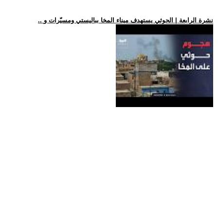
.. نشرة الرابعة | الحوثي يستهدف ميناء المخا بباليستي ومسيّرات و