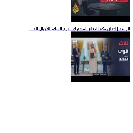
.. الرابعة | اتفاق مكة للدفاع المشترك.. درع السلام للأجيال القا