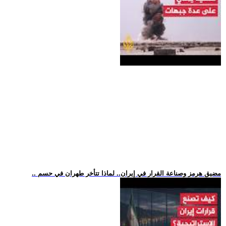
.. مضيق هرمز وصناعة القرار في إيران.. لماذا تتأخر طهران في حسم