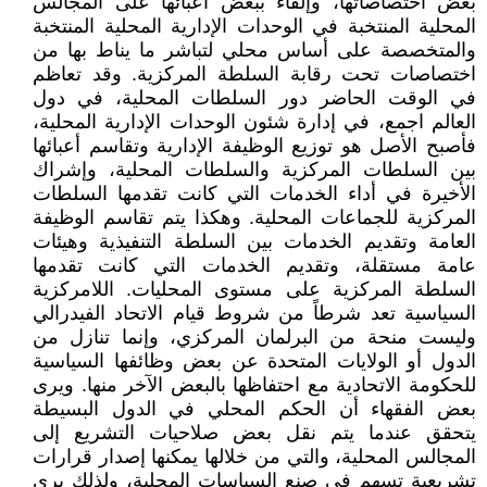
بعض اختصاصاتها، وإلقاء ببعض أعبائها على المجالس
المحلية المنتخبة في الوحدات الإدارية المحلية المنتخبة
والمتخصصة على أساس محلي لتباشر ما يناط بها من
اختصاصات تحت رقابة السلطة المركزية. وقد تعاظم
في الوقت الحاضر دور السلطات المحلية، في دول
العالم اجمع، في إدارة شئون الوحدات الإدارية المحلية،
فأصبح الأصل هو توزيع الوظيفة الإدارية وتقاسم أعبائها
بين السلطات المركزية والسلطات المحلية، وإشراك
الأخيرة في أداء الخدمات التي كانت تقدمها السلطات
المركزية للجماعات المحلية. وهكذا يتم تقاسم الوظيفة
العامة وتقديم الخدمات بين السلطة التنفيذية وهيئات
عامة مستقلة، وتقديم الخدمات التي كانت تقدمها
السلطة المركزية على مستوى المحليات. اللامركزية
السياسية تعد شرطاً من شروط قيام الاتحاد الفيدرالي
وليست منحة من البرلمان المركزي، وإنما تنازل من
الدول أو الولايات المتحدة عن بعض وظائفها السياسية
للحكومة الاتحادية مع احتفاظها بالبعض الآخر منها. ويرى
بعض الفقهاء أن الحكم المحلي في الدول البسيطة
يتحقق عندما يتم نقل بعض صلاحيات التشريع إلى
المجالس المحلية، والتي من خلالها يمكنها إصدار قرارات
تشريعية تسهم في صنع السياسات المحلية، ولذلك يرى