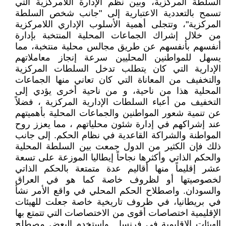
السلطة المركزية، وبين نظم الإدارة اللامركزية التي
تسمح بالتعددية الاعتبارية إلى "جانب شخص السلطة
المركزية"، وتتجلى أهمية الأسلوب الإداري اللامركزية
من خلال إشراك الجماعات المحلية المنتخبة بإدارة
أنفسهم بأنفسهم عن طريق مجالس محلية منتخبة، مما
يسهل للمواطنين المحليين سرعة إنجاز معاملاتهم
الإدارية التي كان يتطلب تدخل السلطات المركزية
والتخفيف من المعاناة التي كان تعاني منها الجماعات
المحلية هذا من ناحية، و من ناحية أخرى يؤدي إلى
التخفيف من أعباء السلطات الإدارية المركزية ، فضلاً
عن تنمية شعور المواطنين والجماعات المحلية بأهميتهم
عند إشراكهم في إدارة شئون محلياتهم ، مما يعزز روح
المواطنة والشراكة القاعدية في نظام الحكم. إلى جانب
ذلك فإن الكثير من الدول جمعت بين السلطة المحلية
والحكم الذاتي وأكثرها نجاحاً إيطاليا الموزعة على تسعة
عشر إقليماً منها أقاليم عدة متمتعة بالحكم الذاتي
لخصوصيتها أو لظروف خاصة كما هو في العراق
والسودان. واصطلاح الحكم المحلي في واقع الأمر نشأ
في بريطانيا، في ظروف تاريخية خاصة جعلت للهيئات
الإقليمية اختصاصات أقوى من الاختصاصات التي تتمتع بها
الهيئات الإقليمية في فرنسا . واستخدم البعض مصطلح