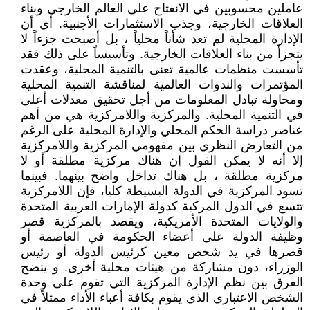
عاملين محسوبين في الانفتاح على العالم الخارجي وبناء
العلاقات الخارجية، وجذب الاستثمارات الأجنبية. أي أن
الإدارة المحلية لم تعد شأناً محلياً ، بل أصبحت جزءاً لا
يتجزأ من بناء العلاقات الخارجية. وتأسيساً على ذلك فقد
تأسست منظمات عالمية تعنى بالتنمية المحلية، وعقدت
المؤتمرات والندوات العالمية لمناقشة التنمية المحلية
ومحاولة تبادل المعلومات من أجل تحقيق معدلات أعلى
في التنمية المحلية. والمركزية واللامركزية هي من أهم
عناصر دراسة الحكم المحلي والإدارة المحلية على الرغم
من التعارض النظري بين مفهومي المركزية واللامركزية
إلا أنه لا يمكن القول إن هناك مركزية مطلقة أو لا
مركزية مطلقة ، بل هناك تداخل واضح بينهما. فبينما
تسود المركزية في الدولة البسيطة كليا، فإن اللامركزية
تتسع في الدول المركبة كدولة الإمارات العربية المتحدة
والولايات المتحدة الأمريكية، ويقصد بالمركزية قصر
وظيفة الدولة على أعضاء الحكومة في العاصمة أو
قصرها في يد شخص معين كرئيس الدولة أو رئيس
الوزراء، دون مشاركة من هيئات محلية أخرى. و يتضح
الفرق بين نظم الإدارة المركزية التي تقوم على وحدة
الشخص الاعتباري الذي يقوم بكافة أعباء الأداء ممثلاً في