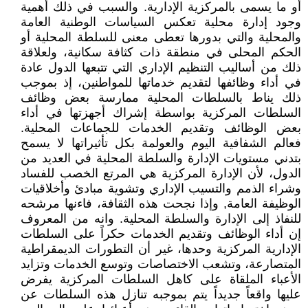
أو ما يسمى بالمركزية الإدارية. والسبب في ذلك أهمية
وجود إدارة محلية تعكس السياسات الوطنية العامة
والمحلية والتي بدورها تعطى معنى للسلطة المحلية أو
الحكم المحلى في منطقة ذات كثافة سكانية، ولعلاقة
ذلك من أساليب التنظيم الإداري التي تتبعها الدول عادة
في أداء وظائفها لتقديم خدماتها للمواطنين، إذ بموجب
ذلك يناط بالسلطات المحلية ممارسة بعض وظائف
السلطات المركزية بواسطة إشراك أجهزتها في أداء
بعض الوظائف وتقديم الخدمات للجماعات المحلية.
فعالم الشفافية اليوم والعولمة بكل تأثيراتها لا يسمح
بتدني مستويات الإدارة والسلطة المحلية في العديد من
الدول، لأن الإدارة المركزية هي المرتع الخصب للفساد
وشراء الذمم والتسيب الإداري وتشوية مبادئ وأخلاقيات
الوظيفة العامة, وإذا نجحت هذه الثقافة، فاءنها مرشحه
للنفاذ إلى الإدارة والسلطة المحلية. وانه من المعروف
إن أداء الوظائف وتقديم الخدمات حكراً على السلطات
الإدارية المركزية وحدها، غير أن التطورات الديمقراطية
المتصارعة، وتشعب الاختصاصات وتوسع الخدمات وتزايد
الأعباء الملقاة على كاهل السلطات المركزية يفرض
عليها واقعاً جديداً يتم بموجبه تنازل هذه السلطات عن