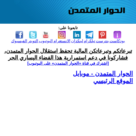
تابعونا على:
بودكاست
بنترست
تيلكرام
لينكدإن
الانستغرام
اليوتيوب
التويتر
الفيسبوك
تبرعاتكم وتبرعاتكن المالية تحفظ استقلال الحوار المتمدن،
فشاركونا في دعم استمرارية هذا الفضاء اليساري الحر
[اشترك في قناة ‫«الحوار المتمدن» على اليوتيوب]
الحوار المتمدن - موبايل
الموقع الرئيسي