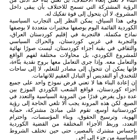
البناء لا تعني إلغاء الاختلاف، بل تعني بناء حد أدنى من
الرؤية المشتركة التي تسمح للاختلاف بأن يبقى داخل
المشروع، لا أن يتحول إلى قوة تفكيك له.
وفي هذا السياق، يمكن النظر إلى التجارب السياسية
الكوردية القائمة اليوم بوصفها مختبرات متعددة لا بوصفها
نماذج مكتملة. فالتجربة في إقليم كوردستان العراق،
والتجربة في غربي كوردستان، والحراك السياسي
والثقافي في بقية أجزاء كوردستان، ليست صورًا نهائية
للمشروع الكوردي، بل محاولات مختلفة لفهم الواقع
والتعامل معه. وإذا جرى التعامل معها بروح نقدية بنّاءة،
فإنها يمكن أن تتحول إلى مصادر للتعلم، لا إلى ساحات
للتخندق أو التقديس أو التبادل العقيم للاتهامات.
إن إعادة البناء هنا لا تعني فرض نموذج واحد على جميع
أجزاء كوردستان، فواقع الشعب الكوردي الموزع بين
عدة دول يفرض قدرًا من المرونة السياسية والتعدد في
الصيغ. لكن هذه المرونة يجب ألا تلغي الحاجة إلى رؤية
كوردستانية أوسع، تقوم على مبادئ مشتركة، حماية
الهوية، وترسيخ الحقوق، وبناء المؤسسات، واحترام
التعدد، وربط الأجزاء المختلفة من القضية الكوردية
بإحساس مشترك بالمصير، حتى حين تختلف الشروط
السياسية من جزء إلى آخر.