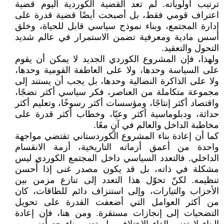
ترتيب أولوياته. لم تعد القضية الكوردية اليوم قضية
اعتراف قومي فقط، بل أصبحت أيضًا قضية قدرة على
إدارة المجتمع، وبناء نموذج سياسي قابل للحياة، وخلق
أسس مادية ومعرفية تضمن الاستمرار في عالم شديد
التحول والتعقيد.
ولهذا، فإن المشروع الكوردي الجديد لا يمكن أن يقوم
على السياسة وحدها، ولا على العاطفة القومية وحدها،
ولا على الذاكرة النضالية وحدها، بل يجب أن يستند إلى
مجموعة متكاملة من العناصر، فكر سياسي أكثر نضجًا،
واقتصاد أكثر إنتاجًا، ومؤسسات أكثر رسوخًا، وتعليم أكثر
حداثة، ودبلوماسية أكثر وعيًا، وخطاب أكثر قدرة على
مخاطبة الداخل والعالم في آنٍ معًا.
كما أن إعادة بناء المشروع الكوردستاني تقتضي مواجهة
واحدة من أعمق أزماته التاريخية، أزمة الانقسام
الداخلي. فالتعدد السياسي داخل المجتمع الكوردي ليس
مشكلة في ذاته، بل قد يكون مصدر غنى إذا أُحسن
تنظيمه. لكنّ تحوّل هذا التعدد إلى تنازع مزمن بين
الأحزاب والتيارات، وإلى استنزاف دائم للطاقات، كان
من أكثر العوامل التي أضعفت القدرة على تحويل
التضحيات إلى إنجازات مستقرة. ومن هنا، فإن إعادة