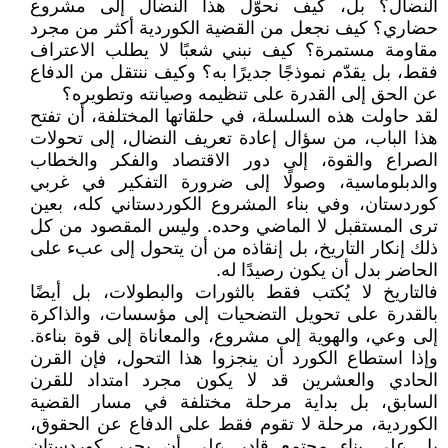
النضال؟ بل، كيف نحوّل هذا النضال إلى مشروع
حضاري؟ كيف نجعل من القضية الكوردية أكثر من مجرد
مقاومة مستمرة؟ كيف نبني شعبًا لا يطلب الاعتراف
فقط، بل يقدّم نموذجًا جديرًا به؟ وكيف ننتقل من الدفاع
عن الحق إلى القدرة على تنظيمه وصيانته وتطويره؟
لقد حاولت هذه السلسلة، في حلقاتها المختلفة، أن تفتح
هذا الباب، من سؤال إعادة تعريف النضال، إلى تحولات
الصراع والقوة، إلى دور الاقتصاد والفكر والخطاب
والدبلوماسية، وصولًا إلى ضرورة التفكير في غربي
كوردستان، وفي بناء المشروع الكوردستاني كله، بعين
ترى المستقبل لا الماضي وحده. وليس المقصود من كل
ذلك إنكار التاريخ، بل إنقاذه من أن يتحول إلى عبء على
الحاضر بدل أن يكون رصيدًا له.
فالتاريخ لا يُكتب فقط بالثورات والبطولات، بل أيضًا
بالقدرة على تحويل التضحيات إلى مؤسسات، والذاكرة
إلى وعي، والهوية إلى مشروع، والمعاناة إلى قوة بناءة.
وإذا استطاع الكورد أن ينجزوا هذا التحول، فإن القرن
الحادي والعشرين قد لا يكون مجرد امتداد للقرن
السابق، بل بداية مرحلة مختلفة في مسار القضية
الكوردية، مرحلة لا تقوم فقط على الدفاع عن الحقوق،
بل على بناء مجتمع قادر على أن يحرر كوردستان