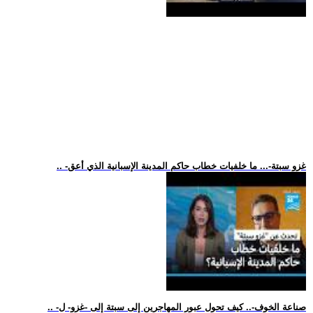
.. -غزو سبتة-... ما خلفيات خطاب حاكم المدينة الإسبانية الذي أعق
.. -صناعة الخوف-.. كيف تحول عبور المهاجرين إلى سبتة إلى -غزو- ل