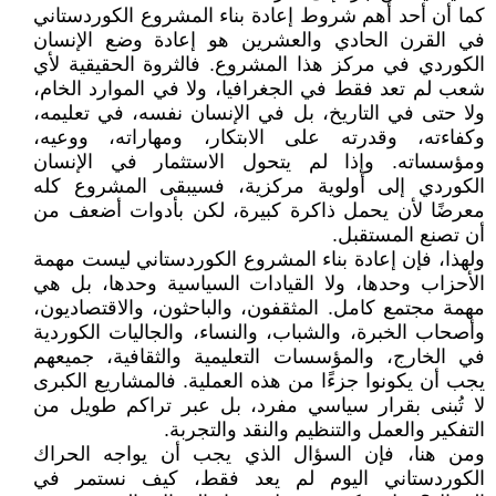
كما أن أحد أهم شروط إعادة بناء المشروع الكوردستاني
في القرن الحادي والعشرين هو إعادة وضع الإنسان
الكوردي في مركز هذا المشروع. فالثروة الحقيقية لأي
شعب لم تعد فقط في الجغرافيا، ولا في الموارد الخام،
ولا حتى في التاريخ، بل في الإنسان نفسه، في تعليمه،
وكفاءته، وقدرته على الابتكار، ومهاراته، ووعيه،
ومؤسساته. وإذا لم يتحول الاستثمار في الإنسان
الكوردي إلى أولوية مركزية، فسيبقى المشروع كله
معرضًا لأن يحمل ذاكرة كبيرة، لكن بأدوات أضعف من
أن تصنع المستقبل.
ولهذا، فإن إعادة بناء المشروع الكوردستاني ليست مهمة
الأحزاب وحدها، ولا القيادات السياسية وحدها، بل هي
مهمة مجتمع كامل. المثقفون، والباحثون، والاقتصاديون،
وأصحاب الخبرة، والشباب، والنساء، والجاليات الكوردية
في الخارج، والمؤسسات التعليمية والثقافية، جميعهم
يجب أن يكونوا جزءًا من هذه العملية. فالمشاريع الكبرى
لا تُبنى بقرار سياسي مفرد، بل عبر تراكم طويل من
التفكير والعمل والتنظيم والنقد والتجربة.
ومن هنا، فإن السؤال الذي يجب أن يواجه الحراك
الكوردستاني اليوم لم يعد فقط، كيف نستمر في