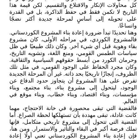
كل محاولات الإنكار والاقتلاع والتقسيم. لكن قيمة هذا
التاريخ لا تكمن فقط في حفظ الذاكرة، بل في القدرة
على تحويله إلى أساسٍ لمرحلة جديدة أكثر نضجًا
واتساعًا.
وهنا تحديدًا تبدأ ضرورة إعادة بناء المشروع الكوردستاني.
فالمشروع الكوردي، في مراحله الأولى، كان مشروع
بقاء وهوية قبل أي شيء آخر. وكان ذلك طبيعيًا في ظل
سياسات الطمس القومي، ومنع اللغة، وتشويه التاريخ،
وحرمان الكورد من أبسط حقوقهم السياسية والثقافية.
وكان مجرد الحفاظ على الوجود القومي، في مثل تلك
الظروف، إنجازًا تاريخيًا بحد ذاته. غير أن المرحلة الجديدة
تفرض على هذا المشروع أن يتجاوز حدود الدفاع عن
الوجود، ليتحول إلى مشروع بناء، بناء مجتمع، وبناء
مؤسسات، وبناء اقتصاد، وبناء خطاب، وبناء موقع في
العالم.
فالقضية التي تبقى محصورة في خانة الاحتجاج، مهما
كانت عادلة، تبقى مهددة بأن تستهلكها لحظة الصراع. أما
القضية التي تتحول إلى مشروع تاريخي متكامل، فإنها
تملك فرصة أكبر في البقاء والتأثير والاستمرار. ومن هنا،
فإن إعادة بناء المشروع الكوردستاني تعني أولًا إعادة