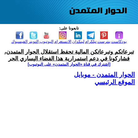
تابعونا على:
بودكاست
بنترست
تيلكرام
لينكدإن
الانستغرام
اليوتيوب
التويتر
الفيسبوك
تبرعاتكم وتبرعاتكن المالية تحفظ استقلال الحوار المتمدن،
فشاركونا في دعم استمرارية هذا الفضاء اليساري الحر
[اشترك في قناة ‫«الحوار المتمدن» على اليوتيوب]
الحوار المتمدن - موبايل
الموقع الرئيسي