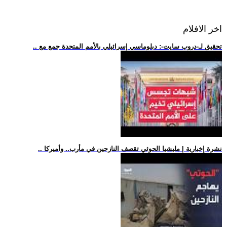
اخر الافلام
.. تحقيق لـ-دروب سايت-: دبلوماسي إسرائيلي بالأمم المتحدة جمع مع
.. نشرة إخبارية | مليشيا الحوثي تقصف النازحين في مأرب.. وأميركا