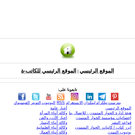
الموقع الرئيسي
الموقع الرئيسي للكاتب-ة
|
تابعونا على:
بنترست
تيلكرام
لينكدإن
الانستغرام
RSS
اليوتيوب
التويتر
الفيسبوك
الموقع الرئيسي
أخبار عامة
هيئة ادارة الحوار المتمدن - للإتصال بنا
وكالة أنباء المرأة
إحصائيات مؤسسة الحوار المتمدن
اخبار الأدب والفن
قواعد النشر
وكالة أنباء اليسار
ابرز كتاب / كاتبات الحوار المتمدن
وكالة أنباء العلمانية
يوتيوب التمدن
وكالة أنباء العمال