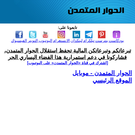
تابعونا على:
بودكاست
بنترست
تيلكرام
لينكدإن
الانستغرام
اليوتيوب
التويتر
الفيسبوك
تبرعاتكم وتبرعاتكن المالية تحفظ استقلال الحوار المتمدن،
فشاركونا في دعم استمرارية هذا الفضاء اليساري الحر
[اشترك في قناة ‫«الحوار المتمدن» على اليوتيوب]
الحوار المتمدن - موبايل
الموقع الرئيسي