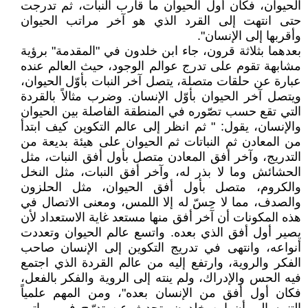
الحيوان، فكان أول الحيوان ما قارب النبات، ثم تدرجت
حتى انتهت إلى القرد الذي هو آخر مراتب الحيوان
وأقربها إلى الإنسان".
بعدهما بثلاثة قرون، جاء ابن خلدون في "المقدمة" برؤية
مشابهة تقوم على تدرج عوالم الوجود، حيث العالم عنده
عبارة عن حلقات متصلة، يتصل آخر النبات بأوّل الحيوان،
ويتصل آخر الحيوان بأوّل الإنسان. وضرب مثالاً بالقردة
التي تقع حسب تصّوره في المنطقة الفاصلة بين الحيوان
والإنسان، يقول: " ثم انظر إلى عالم التكوين كيف ابتدأ
من المعادن ثم النباتات ثم الحيوان على هيئة بديعة من
التدريج، وآخر أفق المعادن متصل بأول أفق النبات، مثل
الحشائش وما لا بذر له، وآخر أفق النبات، مثل النخل
والكروم، متصل بأول أفق الحيوان، مثل الحلزون
والصدف، مما لا حِسّ له إلا اللمس، ومعنى الاتصال في
هذه المكونات أن آخر أفق منها مستعد غاية الاستعداد لأن
يصير أول أفق الذي بعده. واتسع عالم الحيوان وتعددت
أنواعه، وانتهى في تدريج التكوين إلى الإنسان صاحب
الفكر والروية، وارتفع إليه من عالم القردة الذي اجتمع
فيه الحس والإدراك، ولم ينته إلى الروية والفكر بالفعل،
فكان أول أفق من الإنسان بعده"، ومن المهم علمياً