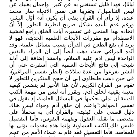
نَبَاتًا}، فهذا قليل تستغني به عن كثير، وإجمال يغنيك عن
لبس التفاصيل"، وتقريباً في نفس الاتجاه سار محمد
عبده، إذ رأى أن القرآن ينفي أن يكون آدم أوّل البشر،
ورغم عدم تأييده بشكل صريح لنظرية التطور، إلاّ أنّ
اتخاذه لهذا المنحى في تفسيره آيات الخلق راجع لخشية
الاصطدام مع مقررات الأبحاث العلمية الحديثة، فهو لا
يريد أن يقع الطعن في القرآن بسبب مسائل علمية، وقد
أيّده المراغي حيث ذهب أيضاً إلى أن المراد بالنفس
الواحدة ليس آدم عليه السلام، واستند إضافة إلى أدلة
شيخه إلى نتائج الأبحاث العلمية التي أسفرت على أن
البشر تفرعوا من عدة سلالات (انظر تفسير المراغي)،
في حين ذهب طنطاوي إلى أن حجج المنكرين للتطور لا
تقوم من القرآن الكريم، لأن هذا الأخير لم يتضمن كيفية
معينة يقينية لخلق آدم، ويقرر أنه ليس من مهمة الكتب
الدينية أن تدلي بحكمها في المسائل العلمية، إذ يقول في
تفسير الجواهر:"واعلم إن خلق آدم وحواء ليس هناك
دليل قطعي على كيفيته، والقرآن أتى به مجملاً على
مقتضى ما تقبله العقول وتفهمه النفوس، فأما التفصيل
فليس ذلك للكتب السماوية وإنما هذه مقدمات يؤتى بها
للمقاصد. فأما التفصيل فقد قام به علماء الأمم من عجم