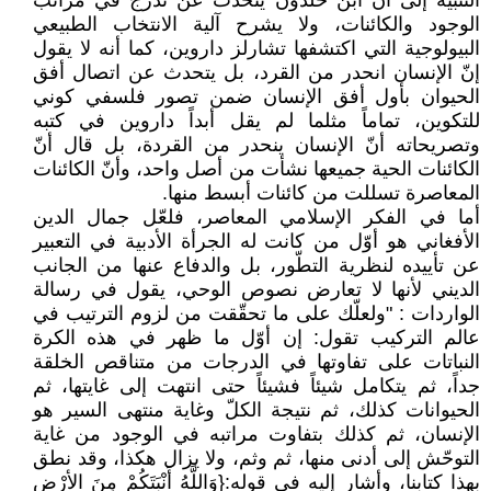
التنبيه إلى أن ابن خلدون يتحدث عن تدرّج في مراتب
الوجود والكائنات، ولا يشرح آلية الانتخاب الطبيعي
البيولوجية التي اكتشفها تشارلز داروين، كما أنه لا يقول
إنّ الإنسان انحدر من القرد، بل يتحدث عن اتصال أفق
الحيوان بأول أفق الإنسان ضمن تصور فلسفي كوني
للتكوين، تماماً مثلما لم يقل أبداً داروين في كتبه
وتصريحاته أنّ الإنسان ينحدر من القردة، بل قال أنّ
الكائنات الحية جميعها نشأت من أصل واحد، وأنّ الكائنات
المعاصرة تسللت من كائنات أبسط منها.
أما في الفكر الإسلامي المعاصر، فلعّل جمال الدين
الأفغاني هو أوّل من كانت له الجرأة الأدبية في التعبير
عن تأييده لنظرية التطّور، بل والدفاع عنها من الجانب
الديني لأنها لا تعارض نصوص الوحي، يقول في رسالة
الواردات : "ولعلّك على ما تحقّقت من لزوم الترتيب في
عالم التركيب تقول: إن أوّل ما ظهر في هذه الكرة
النباتات على تفاوتها في الدرجات من متناقص الخلقة
جداً، ثم يتكامل شيئاً فشيئاً حتى انتهت إلى غايتها، ثم
الحيوانات كذلك، ثم نتيجة الكلّ وغاية منتهى السير هو
الإنسان، ثم كذلك بتفاوت مراتبه في الوجود من غاية
التوحّش إلى أدنى منها، ثم وثم، ولا يزال هكذا، وقد نطق
بهذا كتابنا، وأشار إليه في قوله:{وَاللَّهُ أَنْبَتَكُمْ مِنَ الأرْضِ