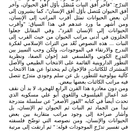
التدرّج: "فآخر أفق النبات مُتصّل بأوّل أفق الحيوان، وآخر
أفق الحيوان مُتصل بأوّل أفق الإنسان"، كما يشيرون إلى
أن بعض الحيوانات تمثل أقرب المراتب إلى الإنسان،
ومن أشهر ما ورد عندهم في هذا السياق: "وأقرب
الحيوانات إلى الإنسان القرد"، وفي المقابل جعلوا
الحلزون في أدنى مراتب الحيوان من حيث القرب إلى
النبات ... هذه النصوص تُعّد من التراث الإسلامي لفكرة
التدرج والارتقاء في الموجودات، ولكن وجب التمييز بين
التدرج الكوني والفلسفي عند إخوان الصفا، ونظرية
التطّور الداروينية القائمة على الانتخاب الطبيعي والأصل
المشترك للكائنات، فالإخوان لم يتحدثوا عن هذا الانتخاب
كآلية بيولوجية للتطّور، بل عن سلم وجودي متدرّج تتصل
فيه مراتب الكائنات بعضها ببعض.
ومن دون مغادرة هذا القرن الرابع للهجرة، لا بد أن نقف
عند أعمال الفيلسوف واللغوي أبو علي مسكويه الذي
تحدث أيضاً في كتابه "الفوز الأصغر" عن سلسلة متدرجة
تبدأ من الجماد ثم النبات ثم الحيوان ثم الإنسان، بل
وأشار صراحة إلى وجود مراتب متقاربة بين بعض
الحيوانات والإنسان، ومن نصوصه التي توضّح فلسفته
في تفسير تدرّج الموجودات قوله: " ثم ارتقت إلى مرتبة