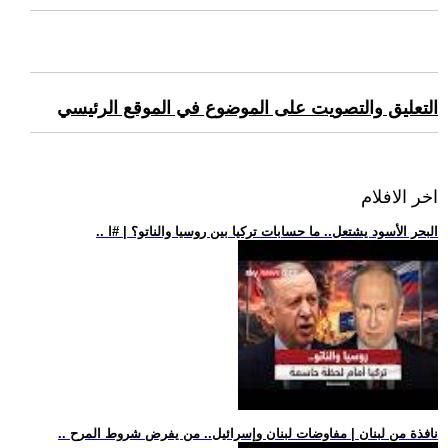
التعليق والتصويت على الموضوع في الموقع الرئيسي
اخر الافلام
.. البحر الأسود يشتعل.. ما حسابات تركيا بين روسيا والناتو؟ | #ا
.. نافذة من لبنان | مفاوضات لبنان وإسرائيل.. من يفرض شروط المرح