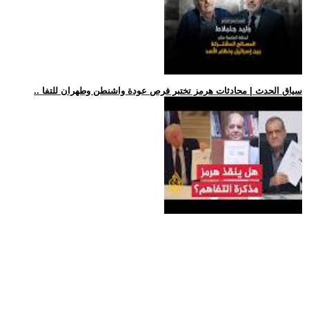
.. سياق الحدث | محادثات هرمز تختبر فرص عودة واشنطن وطهران للتفا