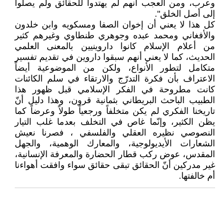
وعرب، ومن العجب أنهم لم يهتدوا للحقائق ولم يصلوا
إلى أصل الخلق".
كل هذا لا يعني أن إخوان الصفا ومسكويه وابن خلدون
والأفغاني ومحمد عبده وجوهري طنطاوي وغيرهم كثير
من أعلام الإسلام كانوا داروينيين بالمعنى العلمي
الحديث، كما لا يعني أنهم سبقوا داروين في تقديم تفسير
متكامل لتطور الأنواع، ولكن من الموضوعية أيضاً
الاعتراف بأن فكرة التدرّج والارتقاء في سلم الكائنات
كانت مطروحة في الفكر الإسلامي قبل ظهور هذا
الطبيب الباحث البريطاني بثمانية قرون، وهذا دليل أنّ
تاريخنا الفكري لم يكن متخلفاً ورجعياً طولاً وعرضاً كما
يظن الكثير، وإنّما غاص في التخلف بعدما غلب التيار
النصوصي نظيره العقلي والفلسفي ، فصرنا نعيش
الشعارات الأيديولوجية، والمعارك الوهمية، والجهل
المقدس، عوض ركب قطار الحضارة والمعرفة الإنسانية،
غير مدركين أنّ الحقائق تبقى حقائق سواء وافقت أهواءنا
أم خالفتها.