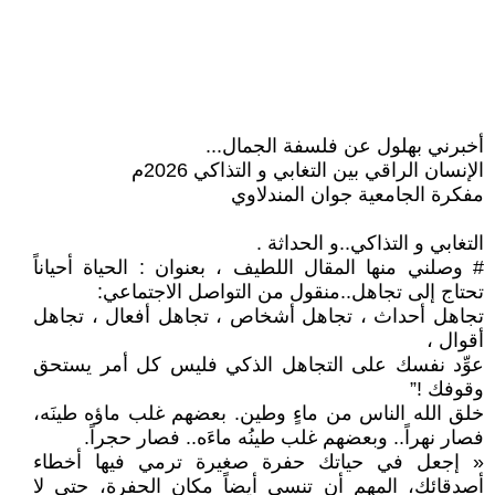
أخبرني بهلول عن فلسفة ﺍﻟﺠﻤﺎﻝ...
الإنسان الراقي بين التغابي و التذاكي 2026م
مفكرة الجامعية جوان المندلاوي
التغابي و التذاكي..و الحداثة .
# وصلني منها المقال اللطيف ، بعنوان : اﻟﺤﻴﺎﺓ ﺃﺣﻴﺎﻧﺎً
ﺗﺤﺘﺎﺝ ﺇﻟﻰ ﺗﺠﺎﻫﻞ..منقول من التواصل الاجتماعي:
ﺗﺠﺎﻫﻞ أﺣﺪﺍﺙ ، ﺗﺠﺎﻫﻞ أﺷﺨﺎﺹ ، ﺗﺠﺎﻫﻞ أﻓﻌﺎﻝ ، ﺗﺠﺎﻫﻞ
أﻗﻮﺍﻝ ،
ﻋﻮِّﺩ ﻧﻔﺴﻚ ﻋﻠﻰ ﺍﻟﺘﺠﺎﻫﻞ ﺍﻟﺬﻛﻲ ﻓﻠﻴﺲ ﻛﻞ أﻣﺮ ﻳﺴﺘﺤﻖ
ﻭﻗﻮﻓﻚ !”
ﺧﻠﻖ ﺍﻟﻠﻪ ﺍﻟﻨﺎﺱ ﻣﻦ ﻣﺎﺀٍ ﻭﻃﻴﻦ. ﺑﻌﻀﻬﻢ ﻏﻠﺐ ﻣﺎﺅﻩ ﻃﻴﻨَﻪ،
ﻓﺼﺎﺭ ﻧﻬﺮﺍً.. ﻭﺑﻌﻀﻬﻢ ﻏﻠﺐ ﻃﻴﻨُﻪ ﻣﺎﺀَﻩ.. ﻓﺼﺎﺭ ﺣﺠﺮﺍً.
« إجعل ﻓﻲ ﺣﻴﺎﺗﻚ ﺣﻔﺮﺓ ﺻﻐﻴﺮﺓ ﺗﺮﻣﻲ ﻓﻴﻬﺎ ﺃﺧﻄﺎﺀ
ﺃﺻﺪﻗﺎﺋﻚ، ﺍﻟﻤﻬﻢ ﺃﻥ ﺗﻨﺴﻰ ﺃﻳﻀﺎً ﻣﻜﺎﻥ ﺍﻟﺤﻔﺮﺓ، ﺣﺘﻰ ﻻ‌