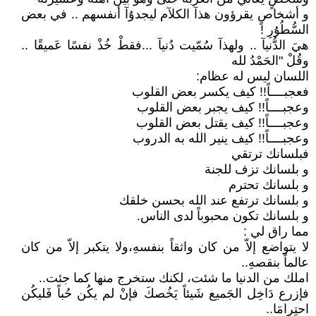
و أشخاصٍ يقرؤون هذآ الكلآم ليجدۇآ أنفسهم .. في بعض
السُّطُۇرِ !
هيَ الدُّنيآ .. ولهذآ سُمّيت دُنيآ ...فقطْ خُذْ نفسًا عَميقًا ..
وقُلْ "الحَمْدُ لله
اللسان ليس له عظام:
فعجبــــاً!! كيف يكسر بعض القلوب
وعجبــــاً!! كيف يجبر بعض القلوب
وعجبــــاً!! كيف يقتل بعض القلوب
وعجبــــاً!! كيف ينير الله به الدروب
فبلسانك ترتقي
و بلسانك تزف للجنة
و بلسانك تحترم
و بلسانك ترتفع عند الله بحسن خلقك
و بلسانك تكون محبوباً لدى الناس.
مما راق لي :
لا يتواضع إلاّ من كان واثقاً بنفسهِ،ولا يتكبر إلاّ من كان
عالماً بنقصهِ..
املك من الدنيا ما شئت، لكنك ستخرج منها كما جئت..
فإزرع دَاخِل الجَميع شَيئاً يَخُصكَ فإنْ لم يكُن حُباً فَليكُن
احتِرامَا..