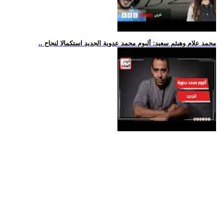
.. محمد علام وهيثم سعيد: ألبوم محمد عدوية الجديد استكمالا لنجاح