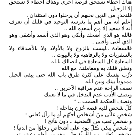
ﻫﻨﺎﻙ ﺃﺧﻄﺎﺀ ﺗﺴﺘﺤﻖ ﻓﺮﺻﺔ ﺃﺧﺮﻯ ﻭﻫﻨﺎﻙ ﺃﺧﻄﺎﺀ ﻻ‌ ﺗﺴﺘﺤﻖ
ﺇﻻ‌ ﺍﻟﺮﺣﻴﻞ
ﻓﻠﻨﺤﺬﺭ ﻣﻦ ﺍﻟﺬﻳﻦ ﻧﺤﺒﻬﻢ أﻥ ﻳﺮﺣﻠﻮﺍ ﺩﻭﻥ ﺍﺳﺘﺌﺬﺍﻥ .
إﻋﻠﻢ ﺃﻧﻪ ﻣﻦ ﺃﻫﻢ ﻣﺎ ﻳﻐﺮﺳﻪ ﺍﻟﺘﻮﺣﻴﺪ ﻓﻲ ﻗﻠﺒﻚ ﺃﻥ ﺗﻌﺮﻑ
ﺃﻧﻪ ﻻ‌ ﺳﻌﻴﺪ ﺇﻻ‌ ﻣﻦ ﺃﺳﻌﺪﻩ ﺍلله ..
ﻓﺎلله ﻫﻮ ﺍﻟﺬﻱ ﺃﺿﺤﻚ ﻭﺃﺑﻜﻰ ﻭﻫﻮ ﺍﻟﺬﻱ ﺃﺳﻌﺪ ﻭﺃﺷﻘﻰ ﻭﻫﻮ
ﺍﻟﺬﻱ ﺃﻏﻨﻰ ﻭﺃﻗﻨﻰ ..
ﻓﺎﻟﺴﻌﺎﺩﺓ ..ﻟﻴﺴﺖ ﺑﺎﻟﺰﻭﺝ ﻭﻻ‌ ﺑﺎﻷ‌ﻭﻻ‌ﺩ ﻭﻻ‌ ﺑﺎﻷ‌ﺻﺪﻗﺎﺀ ﻭﻻ‌
ﺑﺎﻟﺴﻔﺮﻳﺎﺕ ﻭﻻ‌ ﺑﺎﻟﺮﻓﺎﻫﻴﺔ ﻭﻻ‌ ﺑﺎﻟﺒﻴﻮﺕ ..
ﺍﻟﺴﻌادﺓ ﻛﻞ ﺍﻟﺴﻌﺎﺩﺓ ﻓﻲ ﺍﺗﺼﺎﻟﻚ ﺑﺎلله
ﻭﺗﻌﻠﻖ ﻗﻠﺒﻚ ﺑﻪ ﻭﻣﻌﺎﻣﻠﺘﻚ ﻣﻊ ﺍلله
ﺩﺭِّﺏ ﻧﻔﺴﻚ ﻋﻠﻰ ﻛﺜﺮﺓ ﻃﺮﻕ ﺑﺎﺏ ﺍلله ﺣﺘﻰ ﻳﺒﻘﻰ ﺍﻟﺤﺒﻞ
ﻣﻤﺪﻭﺩﺍً ﺑﻴﻨﻚ وبين الله
نصف الراحة عدم مراقبة الآخرين ..
ونصف الأدب عدم التدخل في ما لا يعنيك
ونصف الحكمة الصمت .. “
كلّ شَخصٍ لدَيه قصة حُزن بداخله !
شخصٍ عانَى منْ أشخاص أحبّهُم أو ما زآل يُعاني !
و شخصٍ تعب من التّضحية .. دونَ نتآئج !
و شخصٍ يبكي ڪلّ يومٍ على أشخاصٍ رحلۇآ منَ الدنيآ !
وشخصٍ يُعاني من الغُربة حتّى وهو بين أهله وعشيرته