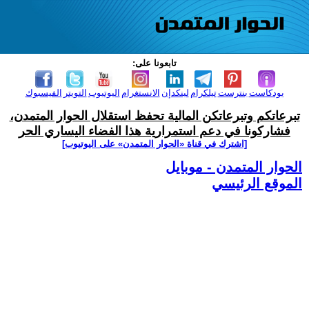
تابعونا على:
بودكاست
بنترست
تيلكرام
لينكدإن
الانستغرام
اليوتيوب
التويتر
الفيسبوك
تبرعاتكم وتبرعاتكن المالية تحفظ استقلال الحوار المتمدن،
فشاركونا في دعم استمرارية هذا الفضاء اليساري الحر
[اشترك في قناة ‫«الحوار المتمدن» على اليوتيوب]
الحوار المتمدن - موبايل
الموقع الرئيسي