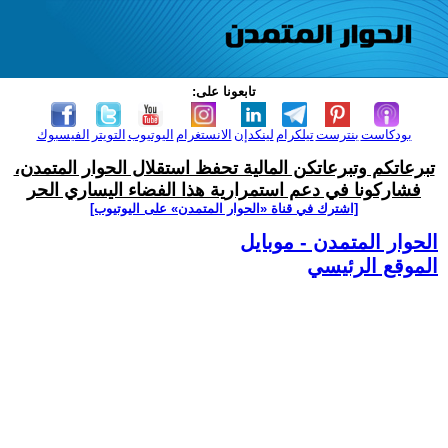
تابعونا على:
بودكاست
بنترست
تيلكرام
لينكدإن
الانستغرام
اليوتيوب
التويتر
الفيسبوك
تبرعاتكم وتبرعاتكن المالية تحفظ استقلال الحوار المتمدن،
فشاركونا في دعم استمرارية هذا الفضاء اليساري الحر
[اشترك في قناة ‫«الحوار المتمدن» على اليوتيوب]
الحوار المتمدن - موبايل
الموقع الرئيسي