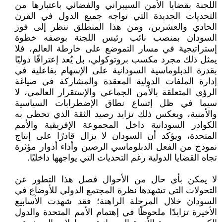
اللجنة بقضايا الأمن السيبراني والفضائي باعتبارها من
التحديات الجديدة التي تواجه جميع الدول في القرن
الحادي والعشرين، ومن هذا المنطلق ننظر إلى فوز
السودان بمنصب نائب رئيس اللجنة بوصفه خطوة
إستراتيجية في مسار التموضع على خارطة العالم، فلا
يمثل ذلك مجرد مكسب بروتوكولي، بل يُعد إعترافًا دوليًا
بقدرة الدبلوماسية السودانية على الإسهام بفاعلية في
إدارة الملفات الدولية المعقدة والمشاركة في صياغة
الرؤى المتعلقة بالأمن الجماعي والإستقرار العالمي، لا
سيما في ظل إتساع نطاق الإضطرابات السياسية
والأمنية، ويعكس ذلك تزايد رصيد الثقة الذي تحظى به
الكوادر السودانية داخل المجموعة الإفريقية والأمم
المتحدة، ويؤكد أن السودان لا يزال قادرًا على إنتاج
نموذج من الفعل الدبلوماسي الرصين وأداء أدوار مؤثرة
تجاه القضايا الدولية رغم التحديات التي يواجهها داخليًا.
لا يمكن بأي حال من الأحوال فصل هذا التطور عن
التحولات التي تشهدها نظرة المجتمع الدولي للأوضاع في
السودان خلال المرحلة الراهنة؛ فقد شهدت الأسابيع
الأخيرة تزايدًا ملحوظًا في إهتمام الأمم المتحدة والدول