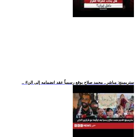
.. #ستريمينغ: مباشر.. محمد صلاح يوقع رسمياً عقد انضمامه إلى الن