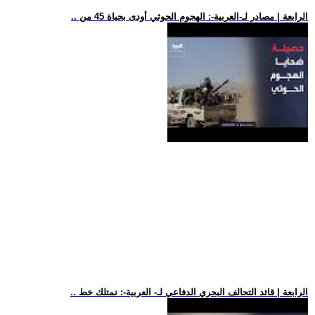
.. الرابعة | مصادر لـ-العربية-: الهجوم الحوثي أودى بحياة 45 من
.. الرابعة | قائد التحالف البحري الدفاعي لـ- العربية-: نمتلك خط