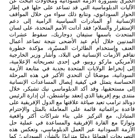
الكبرى بسيرورة الأزمة السودانية ومحاولات البحث عن
الآليات الدبلوماسية التي قد تساعد على حلها في إطار
الحوار السودانوي، ونتابع ذلك سواء من خلال المواقف
الإنسانية أو المبادرات السياسية الرامية إلى دعم
الإستقرار والسلام؛ فقد أدانت الأمم المتحدة، على لسان
المتحدث باسمها ستيفان دوجاريك، سقوط عشرات
المدنيين خلال أيام عيد الأضحى نتيجة تصاعد أعمال
العنف وإستخدام الطائرات المسيّرة، مؤكدة خطورة
تفاقم الأزمات الإنسانية في البلاد، وأشار وزير الخارجية
الأمريكي ماركو روبيو، في إحدى تصريحاته الإعلامية،
إلى إنخراط الولايات المتحدة بجدية في متابعة الأزمة
السودانية، موضحًا أن التحدي الأكبر في هذه المرحلة
الحساسة يتمثل في كيفية إيصال المساعدات الإنسانية
إلى مستحقيها، وقد أكد الدبلوماسي نيك تشيكر، خلال
منتدى يوم إفريقيا الذي إنعقد بواشنطن، أن إدارة الرئيس
دونالد ترامب تعيد صياغة علاقتها مع الدول الإفريقية على
قاعدة براغماتية قائمة على المعاملة بالمثل والإحترام
المتبادل، مع التركيز على بناء شراكات أكثر واقعية
وتوازنًا مع القارة الإفريقية والمساعدة في عملية حل
الأزمة السودانية عبر العمل الدبلوماسي، وتعكس هذه
التصريحات إهتمامًا دوليًا متزايدًا بالشأن السوداني؛ كما