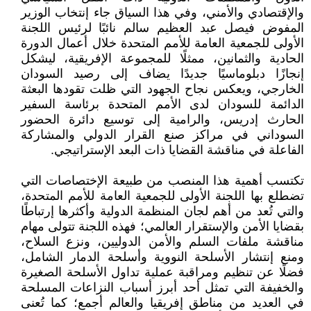
والإقتصادي والأمني، وفي هذا السياق جاء إنتخاب الوزير
المفوض فيصل عبد العظيم سالم نائبًا لرئيس اللجنة
الأولى للجمعية العامة للأمم المتحدة خلال أعمال الدورة
الحادية والثمانين، ممثلًا للمجموعة الإفريقية، ليشكل
إنجازًا دبلوماسيًا جديدًا يضاف إلى رصيد السودان
الخارجي، ويعكس نجاح الجهود التي ظلت تقودها البعثة
الدائمة للسودان لدى الأمم المتحدة برئاسة السفير
الحارث إدريس، والرامية إلى توسيع دائرة الحضور
السوداني في مراكز صنع القرار الدولي والمشاركة
الفاعلة في مناقشة القضايا ذات البعد الإستراتيجي.
تكتسب أهمية هذا المنصب من طبيعة الإختصاصات التي
تضطلع بها اللجنة الأولى للجمعية العامة للأمم المتحدة،
والتي تُعد من أهم لجان المنظمة الدولية وأكثرها إرتباطًا
بقضايا الأمن والإستقرار العالمي؛ فهذه اللجنة تتولى مهام
مناقشة ملفات السلم والأمن الدوليين، ونزع السلاح،
ومنع إنتشار الأسلحة النووية وأسلحة الدمار الشامل،
فضلًا عن تنظيم ومراقبة عملية تداول الأسلحة الصغيرة
والخفيفة التي تمثل أحد أبرز أسباب النزاعات المسلحة
في العديد من مناطق إفريقيا والعالم أجمع؛ كما تُعنى