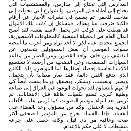
المدارس التي تحتاج إلى مدارس، والمستشفيات التي
تحتاج إلى أطباء قبل المرضى، والشوارع التي تحولت إلى
متاحف للحفر، ثم يسمع في نشرات الأخبار عن أرقام
فلكية صُرفت هنا وهناك، فيتساءل إن كانت تلك الأموال
قد هبطت على كوكب آخر يحمل الاسم نفسه. لقد أصبح
المال العام في المخيلة الشعبية كالمخلوقات الأسطورية،
الجميع يتحدث عنه، لكن لا أحد يراه.ومن أغرب ما أنتجته
سنوات الفوضى أن بعض المسؤولين يتحدثون عن
التقشف من خلف نوافذ القصور، وعن الصبر من مقاعد
السيارات المصفحة، وعن التضحية من أرصدة لا تستطيع
الآلات الحاسبة إحصاء أصفارها. أما المواطن، ذلك الكائن
الذي يدفع الثمن دائماً، فقد صار مطالباً بأن يتحمل،
ويصبر، ويصمت، ويشكر، ويصفق، وربما يبتسم أيضاً كي
لا يُتهم بالتشاؤم.لقد تحولت الوعود في العراق إلى صناعة
وطنية كبرى. تُصنع بكميات هائلة قبل الانتخابات، ثم
تُرمى بعد انتهاء موسم التصويت كما تُرمى علب الألعاب
النارية بعد الاحتفال. وكم من مسؤول وعد بالقضاء على
الفساد، فإذا بالفساد يخرج من المؤتمر الصحفي أكثر
صحة وعافية من ذي قبل، وكأنه حصل على جرعة
منشطات لا على حكم بالإعدام.