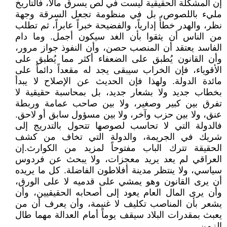
إن المشكلة الحقيقية ليست في لص يسرق مالاً، فالتاريخ
مليء باللصوص، بل في منظومة تجعل السرقة وجهة
نظر، والهدر خطأً إدارياً، والفضيحة خبراً عابراً، ثم تطلب
من الناس أن يثقوا بأن الغد سيكون أجمل. وما دام
الفاسد يعتقد أن المنصب حصن، وأن النفوذ جواز مرور،
وأن القانون يُطبق على الضعفاء أكثر مما يُطبق على
الأقوياء، فإن الخراب سيبقى يجد له مقعداً دائماً على
مائدة الدولة. ولهذا فإن الحديث عن الإصلاح لا يبدأ
بخطاب جديد ولا بشعار جديد، بل بمحاسبة حقيقية لا
تفرق بين كبير وصغير، ولا بين صاحب عمامة وربطة
عنق، ولا بين حزب وآخر، ولا بين مسؤول سابق أو لاحق.
فالدولة التي لا تحاسب لصوصها تتحول بالتدريج إلى
شريك في الجريمة، والدولة التي تخاف من كشف
الحقيقة تترك الباب مفتوحاً لمزيد من الكوارث.إن
العراقي لم يعد يريد معجزات، ولا يبحث عن فردوس
سياسي، ولا ينتظر مدينة أفلاطون الفاضلة. كل ما يريده
أن يرى القانون وهو يمشي على قدميه لا على الورق،
وأن يرى المال العام يعود إلى أصحابه الحقيقيين، وأن
يشعر بأن المناصب تكليف لا غنيمة، وأن يعرف أن من
يعبث بمقدرات البلاد سيقف يوماً أمام العدالة مهما طال
الزمن.