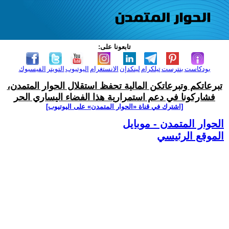
تابعونا على:
بودكاست
بنترست
تيلكرام
لينكدإن
الانستغرام
اليوتيوب
التويتر
الفيسبوك
تبرعاتكم وتبرعاتكن المالية تحفظ استقلال الحوار المتمدن،
فشاركونا في دعم استمرارية هذا الفضاء اليساري الحر
[اشترك في قناة ‫«الحوار المتمدن» على اليوتيوب]
الحوار المتمدن - موبايل
الموقع الرئيسي