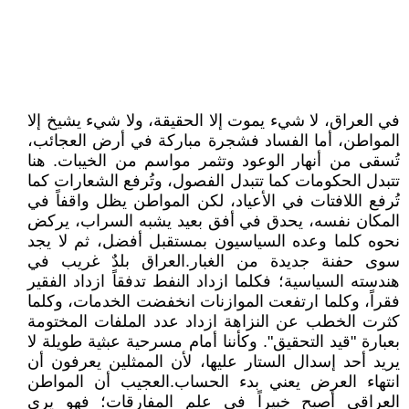
في العراق، لا شيء يموت إلا الحقيقة، ولا شيء يشيخ إلا
المواطن، أما الفساد فشجرة مباركة في أرض العجائب،
تُسقى من أنهار الوعود وتثمر مواسم من الخيبات. هنا
تتبدل الحكومات كما تتبدل الفصول، وتُرفع الشعارات كما
تُرفع اللافتات في الأعياد، لكن المواطن يظل واقفاً في
المكان نفسه، يحدق في أفق بعيد يشبه السراب، يركض
نحوه كلما وعده السياسيون بمستقبل أفضل، ثم لا يجد
سوى حفنة جديدة من الغبار.العراق بلدٌ غريب في
هندسته السياسية؛ فكلما ازداد النفط تدفقاً ازداد الفقير
فقراً، وكلما ارتفعت الموازنات انخفضت الخدمات، وكلما
كثرت الخطب عن النزاهة ازداد عدد الملفات المختومة
بعبارة "قيد التحقيق". وكأننا أمام مسرحية عبثية طويلة لا
يريد أحد إسدال الستار عليها، لأن الممثلين يعرفون أن
انتهاء العرض يعني بدء الحساب.العجيب أن المواطن
العراقي أصبح خبيراً في علم المفارقات؛ فهو يرى