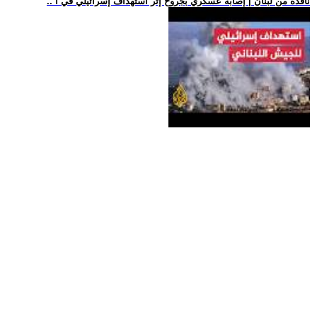
.. نافذة من لبنان | إصابة عسكري بجروح إثر استهداف إسرائيلي في ا