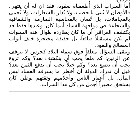
أما السراب الذي أُطعمناه لعقود، فقد آن له أن ينتهي.
فالأوطان لا تُبنى بالخطب، ولا تُدار بالشعارات، ولا تُحمى
بالمجاملات، بل تُصان بالمحاسبة الصارمة والشفافية
والشجاعة في مواجهة الفساد أينما كان. وعندها فقط قد
يكتشف العراقي أن ما كان يطارده طوال هذه السنوات
لم يكن مستقبلاً ضائعاً، بل حقيقة محتجزة خلف أبواب
المصالح والنفوذ.
ويبقى السؤال معلقاً فوق سماء البلاد كجرس لا يتوقف
عن الرنين: كم ملفاً يجب أن ينكشف بعد؟ وكم ثروة
يجب أن تضيع بعد؟ وكم جيلاً يجب أن يدفع الثمن بعد؟
قبل أن تدرك الدولة أن أخطر ما يسرقه الفساد ليس
المال، بل أعمار الناس وأحلامهم وثقتهم بوطن كان
يستحق مصيراً أجمل من كل هذا السراب.