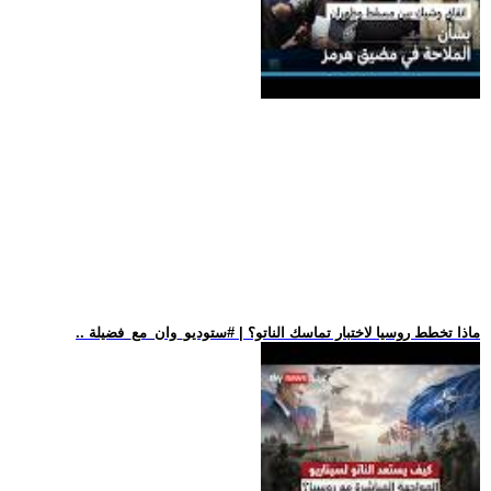
.. ماذا تخطط روسيا لاختبار تماسك الناتو؟ | #ستوديو_وان_مع_فضيلة