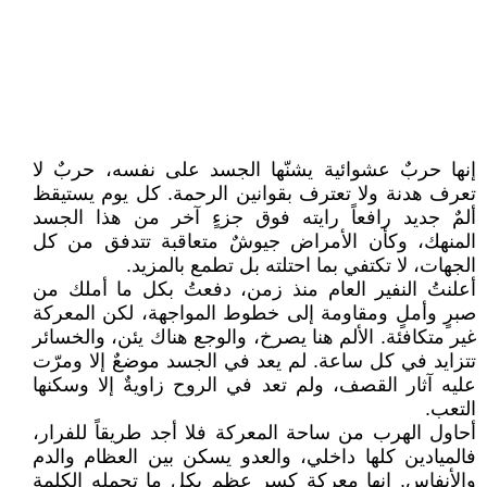
إنها حربٌ عشوائية يشنّها الجسد على نفسه، حربٌ لا
تعرف هدنة ولا تعترف بقوانين الرحمة. كل يوم يستيقظ
ألمٌ جديد رافعاً رايته فوق جزءٍ آخر من هذا الجسد
المنهك، وكأن الأمراض جيوشٌ متعاقبة تتدفق من كل
الجهات، لا تكتفي بما احتلته بل تطمع بالمزيد.
أعلنتُ النفير العام منذ زمن، دفعتُ بكل ما أملك من
صبرٍ وأملٍ ومقاومة إلى خطوط المواجهة، لكن المعركة
غير متكافئة. الألم هنا يصرخ، والوجع هناك يئن، والخسائر
تتزايد في كل ساعة. لم يعد في الجسد موضعٌ إلا ومرّت
عليه آثار القصف، ولم تعد في الروح زاويةٌ إلا وسكنها
التعب.
أحاول الهرب من ساحة المعركة فلا أجد طريقاً للفرار،
فالميادين كلها داخلي، والعدو يسكن بين العظام والدم
والأنفاس. إنها معركة كسر عظم بكل ما تحمله الكلمة