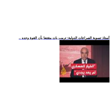
.. أستاذ تسوية الصراعات الدولية: ترمب بات مقتنعا بأن القوة وحده