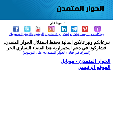
تابعونا على:
بودكاست
بنترست
تيلكرام
لينكدإن
الانستغرام
اليوتيوب
التويتر
الفيسبوك
تبرعاتكم وتبرعاتكن المالية تحفظ استقلال الحوار المتمدن،
فشاركونا في دعم استمرارية هذا الفضاء اليساري الحر
[اشترك في قناة ‫«الحوار المتمدن» على اليوتيوب]
الحوار المتمدن - موبايل
الموقع الرئيسي