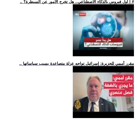
.. أول فيروس بالذكاء الاصطناعي.. هل تخرج الأمور عن السيطرة؟ | #
.. مقرر أممي للجزيرة: إسرائيل تواجه عزلة متصاعدة بسبب سياساتها