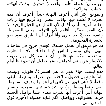
من معنى؛ عظامٌ تتأوه، وأعصابٌ تحترق، وقلبٌ أنهكته
الخيبات المتراكمة.
والموجع أكثر أنني أعرف النهاية جيداً. أعرف أن هذه
الحرب لا تُكتب فيها بيانات النصر، ولا تُرفع فيها رايات
الغلبة. أعرف أنني أقاتل لأن القتال هو الخيار الوحيد، لا
لأن الفوز ممكن. أقاوم لأن التوقف يعني السقوط،
وأتقدم خطوةً بعد أخرى وأنا أدرك أن الطريق يقود نحو
الخسارة المحتومة.
كم هو مرهق أن تحمل جسدك كجنديٍ جريحٍ في ساحة لا
تنتهي، وأن تبتسم للناس فيما داخلك آلاف المعارك
المشتعلة. وكم هو قاسٍ أن تسمع كل يوم صوت
الانكسار يتردد في أعماقك، بينما تحاول أن تبدو ثابتاً أمام
العالم.
هذه ليست حياةً بقدر ما هي استنزافٌ طويل، وليست
أياماً عادية بل فصولٌ متلاحقة من الصراع. ومع ذلك أبقى
واقفاً، لا لأنني قوي، بل لأنني لم أعد أملك ترف السقوط.
أبقى واقفاً وسط الركام، أعدّ خسائري بصمت، وأنتظر
النهاية التي أعرف أنها تقترب ببطء، فيما يواصل الجسد
حربه العشوائية، ويواصل الألم كتابة فصوله الأخيرة فوق
ما تبقى مني.