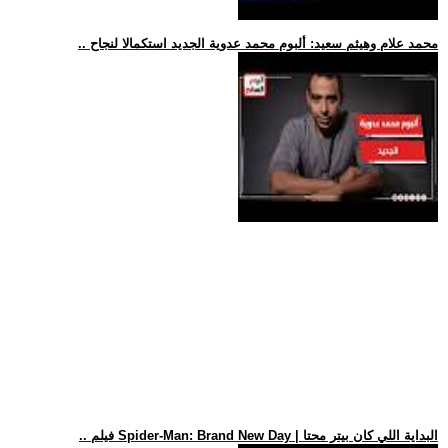
.. محمد علام وهيثم سعيد: ألبوم محمد عدوية الجديد استكمالا لنجاح
.. فيلم Spider-Man: Brand New Day | البداية اللي كان بيتر محتا