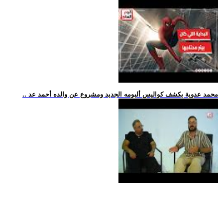
.. محمد عدوية يكشف كواليس ألبومه الجديد ومشروع عن والده أحمد عد