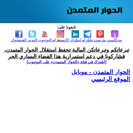
تابعونا على:
بودكاست
بنترست
تيلكرام
لينكدإن
الانستغرام
اليوتيوب
التويتر
الفيسبوك
تبرعاتكم وتبرعاتكن المالية تحفظ استقلال الحوار المتمدن،
فشاركونا في دعم استمرارية هذا الفضاء اليساري الحر
[اشترك في قناة ‫«الحوار المتمدن» على اليوتيوب]
الحوار المتمدن - موبايل
الموقع الرئيسي