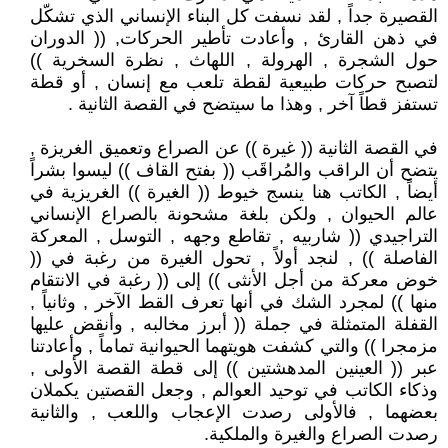
القصيرة جداً , لقد نسفت كل البناء الإنساني الذي تشكّل
في ذهن القارئ , وأعادت تأطير الحركات, (( الدوران
حول الشجرة , الهرولة , اللهاث , نظرة السخرية ))
لتصبح حركات طبيعية لقطة تلعب مع إنسان , أو قطة
تستفز قطاً آخر , وهذا ما سيتضح في القصة الثانية .
في القصة الثانية (( غيرة )) عن الصراع وتعميق الغريزة ,
يتضح أن الراقب والمُراقَب (( بفتح القاف )) ليسوا بشراً
أيضاً , الكاتب هنا ينسج خيوط (( الغيرة )) الغريزية في
عالم الحيوان , ولكن بلغة مشحونة بالصراع الإنساني
التراجيدي (( شاربيه , تقاطع وجهه , التوسل , المعركة
الفاصلة )) , لنجد أولاً , تحول الغيرة من رغبة في ((
خوض معركة من أجل الأنثى )) إلى (( رغبة في الانتقام
منها )) لمجرد الشك في أنها تعرف القط الآخر , وثانياً ,
القفلة المتمثلة في جملة (( أبرز مخالبه , وأنقض عليها
مزمجرا )) والتي كشفت هويتهما الحيوانية تماماً , وأعادتنا
عبر (( العينين المدهشتين )) إلى قطة القصة الأولى ,
وذكاء الكاتب في توحيد العوالم , وجعل القصتين يكملان
بعضهما , فالأولى رصدت الإعجاب واللعب , والثانية
رصدت الصراع والغيرة والملكية.