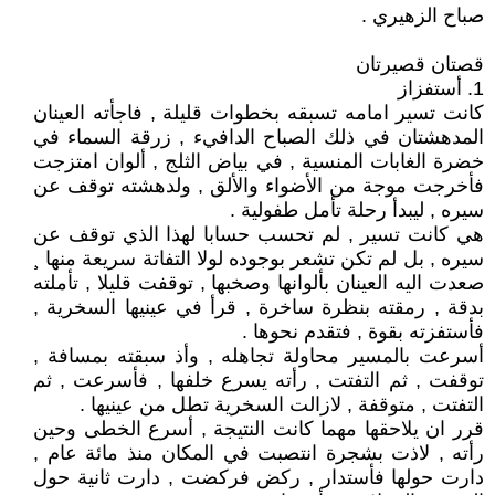
صباح الزهيري .
قصتان قصيرتان
1. أستفزاز
كانت تسير امامه تسبقه بخطوات قليلة , فاجأته العينان
المدهشتان في ذلك الصباح الدافيء , زرقة السماء في
خضرة الغابات المنسية , في بياض الثلج , ألوان امتزجت
فأخرجت موجة من الأضواء والألق , ولدهشته توقف عن
سيره , ليبدأ رحلة تأمل طفولية .
هي كانت تسير , لم تحسب حسابا لهذا الذي توقف عن
سيره , بل لم تكن تشعر بوجوده لولا التفاتة سريعة منها ¸
صعدت اليه العينان بألوانها وصخبها , توقفت قليلا , تأملته
بدقة , رمقته بنظرة ساخرة , قرأ في عينيها السخرية ,
فأستفزته بقوة , فتقدم نحوها .
أسرعت بالمسير محاولة تجاهله , وأذ سبقته بمسافة ,
توقفت , ثم التفتت , رأته يسرع خلفها , فأسرعت , ثم
التفتت , متوقفة , لازالت السخرية تطل من عينيها .
قرر ان يلاحقها مهما كانت النتيجة , أسرع الخطى وحين
رأته , لاذت بشجرة انتصبت في المكان منذ مائة عام ,
دارت حولها فأستدار , ركض فركضت , دارت ثانية حول