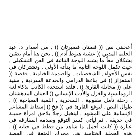
أعجبني نص (( قصتان قصيرتان )) , من أصدار د. عبد
الحليم المدني (( عشية هبوط آدم )) , نحن هنا أمام نصّين
يشكلان معاً ما يشبه اللوحة الثنائية في الفن التشكيلي ,
حيث تكمل اللوحة الثانية ما بدأته الأولى , وتشتركان في
نفس الأجواء , الشخصيات , والصدمة الختامية , فقصة ((
استفزاز )) في بناءها الدرامي والخدعة السردية , مبنية
على (( مخاتلة القارئ )) , فلقد استخدم الكاتب بذكاء لغة
الرومانسية والغزل والأدب الإنساني (( العينان المدهشتان
, رحلة تأمل طفولية , السخرية , اللعبة الصباحية )) ,
طوال النص , ليوقع القارئ في (( فخ )) إسقاط المشاعر
الإنسانية على المشهد , ليتخيل رجلاً يلاحق امرأة جميلة
في حديقة , ثم ليأتي كسر التوقع وصدمة المفارقة في
عبارة (( كانت أجمل ما شاهد من قطط في حياته )) ,
هذه الجملة الختامية هي محرك المتعة في القصة