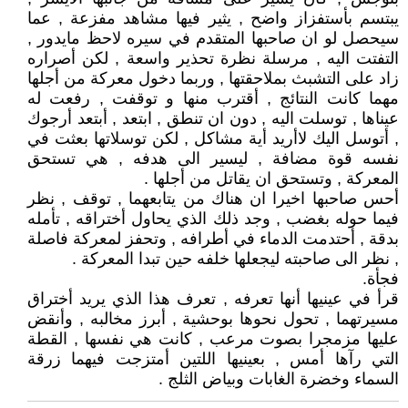
يبتسم بأستفزاز واضح , يثير فيها مشاهد مفزعة , عما
سيحصل لو ان صاحبها المتقدم في سيره لاحظ مايدور ,
التفتت اليه , مرسلة نظرة تحذير واسعة , لكن أصراره
زاد على التشبث بملاحقتها , وربما دخول معركة من أجلها
مهما كانت النتائج , أقترب منها و توقفت , رفعت له
عيناها , توسلت اليه , دون ان تنطق , ابتعد , أبتعد أرجوك
, أتوسل اليك لاأريد أية مشاكل , لكن توسلاتها بعثت في
نفسه قوة مضافة , ليسير الى هدفه , هي تستحق
المعركة , وتستحق ان يقاتل من أجلها .
أحس صاحبها اخيرا ان هناك من يتابعهما , توقف , نظر
فيما حوله بغضب , وجد ذلك الذي يحاول أختراقه , تأمله
بدقة , أحتدمت الدماء في أطرافه , وتحفز لمعركة فاصلة
, نظر الى صاحبته ليجعلها خلفه حين تبدا المعركة .
فجأة.
قرأ في عينيها أنها تعرفه , تعرف هذا الذي يريد أختراق
مسيرتهما , تحول نحوها بوحشية , أبرز مخالبه , وأنقض
عليها مزمجرا بصوت مرعب , كانت هي نفسها , القطة
التي رآها أمس , بعينيها اللتين أمتزجت فيهما زرقة
السماء وخضرة الغابات وبياض الثلج .