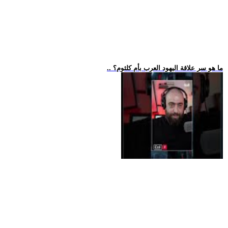
.. ما هو سر علاقة اليهود العرب بأم كلثوم؟