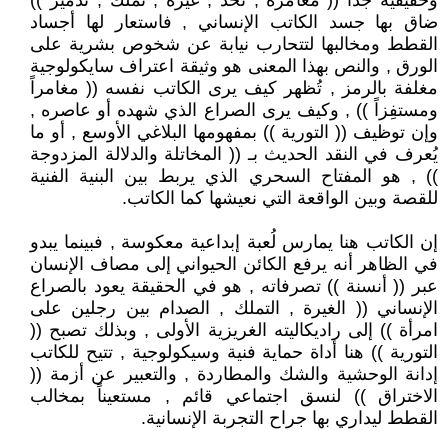
وحقيقية جداً (( مغامرة , تحدٍّ , غيرة , تملك , تدمير ))
ضاق بها جسد الكاتب الإنساني , فاستعار لها أجساد
القطط ومخالبها لتتحارب نيابة عن شخوص بشرية على
الورق , والنص بهذا المعنى هو وثيقة اعتراف سايكولوجية
مغلفة بالرمز , تُظهر كيف يرى الكاتب نفسه (( مغامراً
ومستفِزاً )) , وكيف يرى الصراع الذي شهده أو عاصره ,
وإن توظيف (( التورية )) بمفهومها البلاغي الأوسع , أو ما
يُعرف في النقد الحديث بـ (( المخاتلة والدلالة المزدوجة
)) , هو المفتاح السحري الذي يربط بين البنية الفنية
للقصة وبين الواقعة التي نعيشها كما الكاتب.
إن الكاتب هنا يمارس لُعبة إبداعية معكوسة , فبينما يبدو
في الظاهر أنه يرفع الكائن الحيواني إلى مصاف الإنسان
عبر (( أنسنة )) تصرفاته , هو في الحقيقة يعود بالصراع
الإنساني (( الغيرة , التملك , الصدام بين رجلين على
امرأة )) إلى راديكاليته الغريزية الأولى , وبذلك تصبح ((
التورية )) هنا أداة حماية فنية وسيكولوجية , تتيح للكاتب
إدانة الوحشية والشك والمطاردة , والتعبير عن أزمة ((
الاختراق )) لنسق اجتماعي قائم , مستعيناً بمخالب
القطط ليداري بها جراح التجربة الإنسانية.