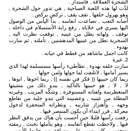
الشجرة العملاقة , فأستدار .
لذّت لها هذه اللعبة الصباحية , هي تدور حول الشجرة ,
وهو يهرول خلفها , تقف يقف , تركض يركض .
أصابه التعب , تصاعدت انفاسه , بدأ اليأس من الوصول
اليها يسري في خلاياه , رفع راية الأستسلام في داخله ,
توقف , ولهاثه يطل من عينيه , توقفت نظرت اليه ,
السخرية تطل من عينيها المدهشتين , تأملته , ثم سارت
بهدوء .
كانت اجمل ماشاهد من قطط في حياته .
2. غيرة
سارت خلفه بهدوء , تطأطيء رأسها مستسلمة لهذا الذي
يسير أمامها , لاتلتفت لما حولها ولمن حولها .
ربما كان حبيبها (( فكر في نفسه )) , ربما اخوها , ابوها ,
لا , لا , هو حبيبها بالتأكيد , يبدو ذلك من مشيتها
المتغطرسة ولفتاته المستوفزة , وشكّه المريب , وغيرته
المطلة من عينيه , وعصبيته التي تبدو جلية من تقاطع
وجهه , وأهتزاز شاربيه , ونظراته المتحفزة لدخول
معركة , قرر ابتداء أن يكون المنتصر فيها .
رفعت رأسها قليلا حين أحست بأن هناك من يدقق النظر
فيها , ولاحظت تقطع أنفاسه , وهو يتأملها بخبث , رمقته
بتوجس , كان يسير على مسافة من جانبها الأيسر ,