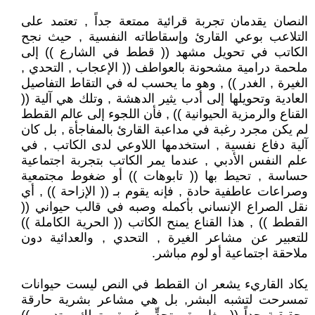
النصان يقدمان تجربة قرائية ممتعة جداً , تعتمد على
التلاعب بوعي القارئ وإسقاطاته النفسية , حيث نجح
الكاتب في تحويل مشهد (( قطط في الشارع )) إلى
ملحمة درامية مشحونة بالعواطف (( الإعجاب , التحدي ,
الغيرة , الغدر )) , وهو ما يحسب له في التقاط التفاصيل
العادية وتحويلها إلى أدب يثير الدهشة , وتلك هي آلية ((
القناع والرمزية الحيوانية )) , فأن اللجوء إلى عالم القطط
لم يكن مجرد رغبة في مداعبة القارئ بالمفاجأة , بل كان
آلية دفاع نفسية , استخدمها اللاوعي لدى الكاتب , في
علم النفس الأدبي , عندما يمر الكاتب بتجربة اجتماعية
حساسة , تحيط بها (( تابوهات )) أو ضغوط مجتمعية
وصراعات عاطفية حادة , فإنه يقوم بـ (( الإزاحة )) , أي
نقل الصراع الإنساني بأكمله وصبه في قالب حيواني ((
القطط )) , هذا القناع يمنح الكاتب (( الحرية الكاملة ))
للتعبير عن مشاعر الغيرة , التحدي , والعدائية دون
ملاحقة اجتماعية أو لوم مباشر.
يكاد القاريء يشعر ان القطط في النص ليست حيوانات
تمسرحت لتشبه البشر, بل هي مشاعر بشرية حارقة