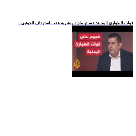
.. قوات الطوارئ اليمنية: خسائر مادية وبشرية عقب استهداف الحوثيي