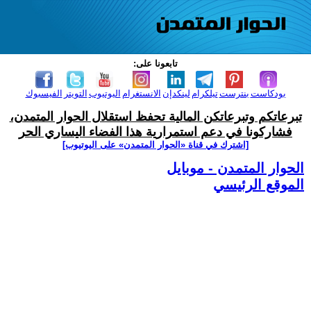
تابعونا على:
بودكاست
بنترست
تيلكرام
لينكدإن
الانستغرام
اليوتيوب
التويتر
الفيسبوك
تبرعاتكم وتبرعاتكن المالية تحفظ استقلال الحوار المتمدن،
فشاركونا في دعم استمرارية هذا الفضاء اليساري الحر
[اشترك في قناة ‫«الحوار المتمدن» على اليوتيوب]
الحوار المتمدن - موبايل
الموقع الرئيسي