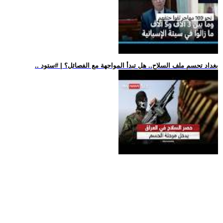
.. بغداد تحسم ملف السلاح.. هل تبدأ المواجهة مع الفصائل؟ | #ستود